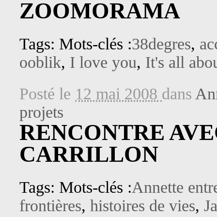
ZOOMORAMA
Tags: Mots-clés :
38degres
,
ac
ooblik
,
I love you
,
It's all abo
Posté le
12 mai 2008
dans
Ann
projets
RENCONTRE AVE
CARRILLON
Tags: Mots-clés :
Annette entr
frontières
,
histoires de vies
,
J