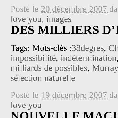
Posté le
20 décembre 2007
d
love you
,
images
DES MILLIERS D
Tags: Mots-clés :
38degres
,
Ch
impossibilité
,
indétermination
milliards de possibles
,
Murray
sélection naturelle
Posté le
19 décembre 2007
d
love you
NOUVELLE MACH