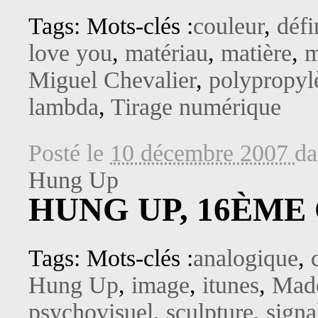
Tags: Mots-clés :
couleur
,
défi
love you
,
matériau
,
matière
,
m
Miguel Chevalier
,
polypropyl
lambda
,
Tirage numérique
Posté le
10 décembre 2007
d
Hung Up
HUNG UP, 16ÈME
Tags: Mots-clés :
analogique
,
Hung Up
,
image
,
itunes
,
Mad
psychovisuel
,
sculpture
,
signa