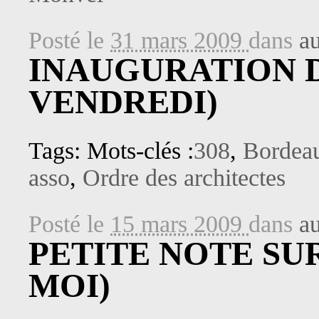
Posté le
31 mars 2009
dans
au
INAUGURATION DU
VENDREDI)
Tags: Mots-clés :
308
,
Bordea
asso
,
Ordre des architectes
Posté le
15 mars 2009
dans
au
PETITE NOTE SUR
MOI)