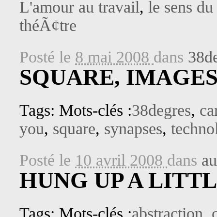
L'amour au travail
,
le sens d
théÃ¢tre
Posté le
8 mai 2008
dans
38d
SQUARE, IMAGE
Tags: Mots-clés :
38degres
,
ca
you
,
square
,
synapses
,
techno
Posté le
10 avril 2008
dans
au
HUNG UP A LITT
Tags: Mots-clés :
abstraction
,