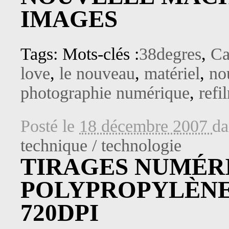
IMAGES
Tags: Mots-clés :
38degres
,
Ca
love
,
le nouveau
,
matériel
,
no
photographie numérique
,
refi
Posté le
18 décembre 2007
d
technique / technologie
TIRAGES NUMÉRI
POLYPROPYLÈNE
720DPI