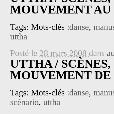
MOUVEMENT AU
Tags: Mots-clés :
danse
,
manus
uttha
Posté le
28 mars 2008
dans
au
UTTHA / SCÈNES
MOUVEMENT DE 
Tags: Mots-clés :
danse
,
manus
scénario
,
uttha