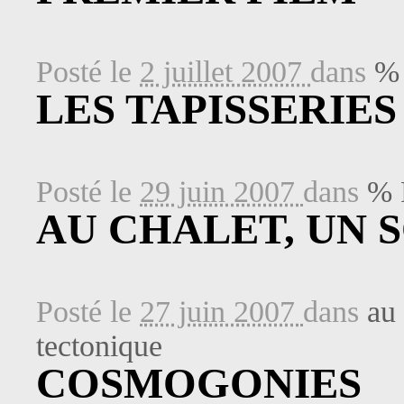
Posté le
2 juillet 2007
dans
% 
LES TAPISSERIES
Posté le
29 juin 2007
dans
% 
AU CHALET, UN S
Posté le
27 juin 2007
dans
au 
tectonique
COSMOGONIES