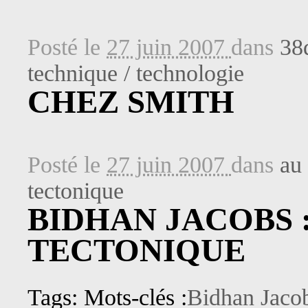
Posté le
27 juin 2007
dans
38
technique / technologie
CHEZ SMITH
Posté le
27 juin 2007
dans
au 
tectonique
BIDHAN JACOBS 
TECTONIQUE
Tags: Mots-clés :
Bidhan Jaco