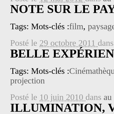
NOTE SUR LE PAY
Tags: Mots-clés :
film
,
paysag
Posté le
29 octobre 2011
dan
BELLE EXPÉRIEN
Tags: Mots-clés :
Cinémathèqu
projection
Posté le
10 juin 2010
dans
au 
ILLUMINATION, 