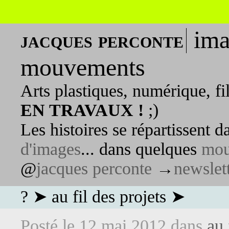
ima
jacques perconte
mouvements
Arts plastiques, numérique, fi
EN TRAVAUX !
;)
Les histoires se répartissent 
d'images
... dans quelques
mou
@
jacques perconte
→
newslet
? ➤ au fil des projets ➤
Posté le
12 mai 2012
dans
au 