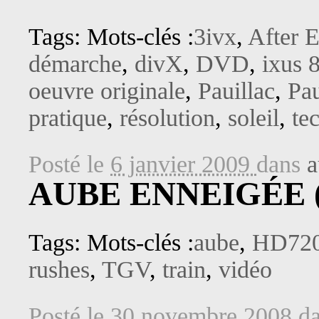
Tags: Mots-clés :
3ivx
,
After E
démarche
,
divX
,
DVD
,
ixus 
oeuvre originale
,
Pauillac
,
Pa
pratique
,
résolution
,
soleil
,
te
Posté le
6 janvier 2009
dans
a
AUBE ENNEIGÉE 
Tags: Mots-clés :
aube
,
HD72
rushes
,
TGV
,
train
,
vidéo
Posté le
30 novembre 2008
d