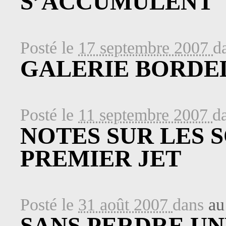
S’ACCUMULENT
Posté le
17 septembre 2007
d
GALERIE BORDEL
Posté le
11 septembre 2007
d
NOTES SUR LES 
PREMIER JET
Posté le
31 août 2007
dans
au
SANS PERDRE U