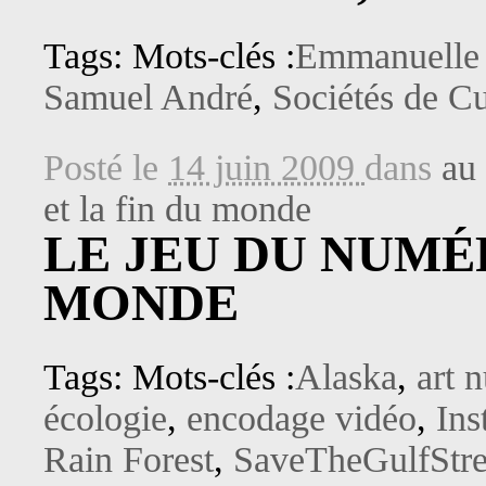
Tags: Mots-clés :
Emmanuelle 
Samuel André
,
Sociétés de Cu
Posté le
14 juin 2009
dans
au 
et la fin du monde
LE JEU DU NUMÉ
MONDE
Tags: Mots-clés :
Alaska
,
art 
écologie
,
encodage vidéo
,
Ins
Rain Forest
,
SaveTheGulfStr