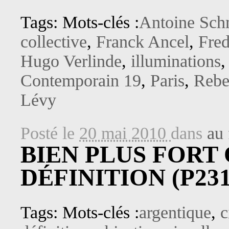
Tags: Mots-clés :
Antoine Sch
collective
,
Franck Ancel
,
Fred
Hugo Verlinde
,
illuminations
Contemporain 19
,
Paris
,
Rebe
Lévy
Posté le
20 mai 2010
dans
au 
BIEN PLUS FORT
DÉFINITION (P231
Tags: Mots-clés :
argentique
,
c