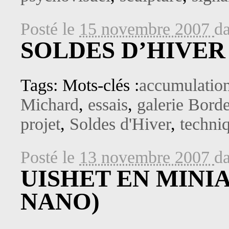
Posté le
15 novembre 2007
d
SOLDES D’HIVER 
Tags: Mots-clés :
accumulatio
Michard
,
essais
,
galerie Borde
projet
,
Soldes d'Hiver
,
techni
Posté le
13 novembre 2007
d
UISHET EN MINI
NANO)