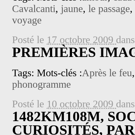
Cavalcanti
,
jaune
,
le passage
voyage
Posté le
17 octobre 2009
dan
PREMIÈRES IMAG
Tags: Mots-clés :
Après le feu
phonogramme
Posté le
10 octobre 2009
dan
1482KM108M, SO
CURIOSITÉS, PAR