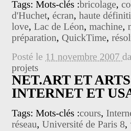
Tags: Mots-clés :
bricolage
,
co
d'Huchet
,
écran
,
haute définit
love
,
Lac de Léon
,
machine
,
préparation
,
QuickTime
,
réso
Posté le
11 novembre 2007
d
projets
NET.ART ET ART
INTERNET ET US
Tags: Mots-clés :
cours
,
Intern
réseau
,
Université de Paris 8
,