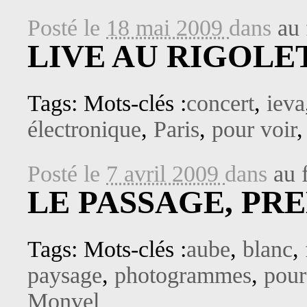
Posté le
18 mai 2009
dans
au 
LIVE AU RIGOLET
Tags: Mots-clés :
concert
,
ieva
électronique
,
Paris
,
pour voir
Posté le
7 avril 2009
dans
au 
LE PASSAGE, PR
Tags: Mots-clés :
aube
,
blanc
,
paysage
,
photogrammes
,
pour
Monvel