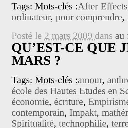
Tags: Mots-clés :
After Effects
ordinateur
,
pour comprendre
,
Posté le
2 mars 2009
dans
au 
QU’EST-CE QUE JE
MARS ?
Tags: Mots-clés :
amour
,
anthr
école des Hautes Etudes en Sc
économie
,
écriture
,
Empirism
contemporain
,
Impakt
,
mathé
Spiritualité
,
technophilie
,
terr