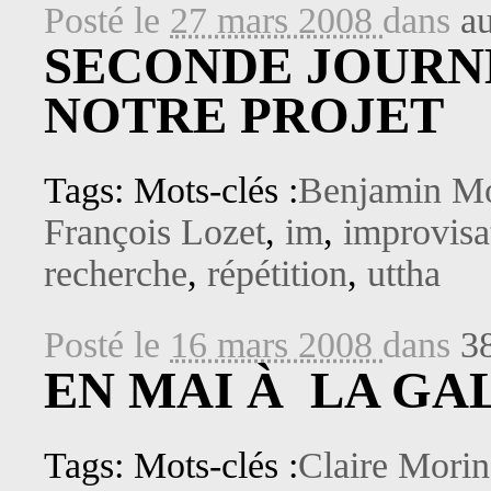
Posté le
27 mars 2008
dans
au
SECONDE JOURNÉ
NOTRE PROJET
Tags: Mots-clés :
Benjamin M
François Lozet
,
im
,
improvisa
recherche
,
répétition
,
uttha
Posté le
16 mars 2008
dans
3
EN MAI À LA GA
Tags: Mots-clés :
Claire Morin