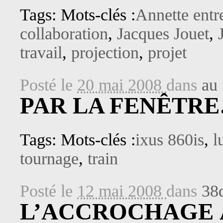
Tags: Mots-clés :
Annette entr
collaboration
,
Jacques Jouet
,
travail
,
projection
,
projet
Posté le
20 mai 2008
dans
au 
PAR LA FENÊTR
Tags: Mots-clés :
ixus 860is
,
l
tournage
,
train
Posté le
12 mai 2008
dans
38
L’ACCROCHAGE 