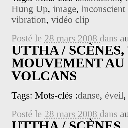
Hung Up
,
image
,
inconscient 
vibration
,
vidéo clip
Posté le
28 mars 2008
dans
au
UTTHA / SCÈNES,
MOUVEMENT AU 
VOLCANS
Tags: Mots-clés :
danse
,
éveil
Posté le
28 mars 2008
dans
au
UTTHA / SCÈNES