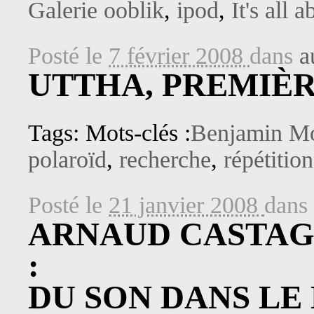
Galerie ooblik
,
ipod
,
It's all 
Posté le
7 février 2008
dans
a
UTTHA, PREMIÈR
Tags: Mots-clés :
Benjamin M
polaroïd
,
recherche
,
répétition
Posté le
21 janvier 2008
dans
ARNAUD CASTAGN
:
DU SON DANS LE 