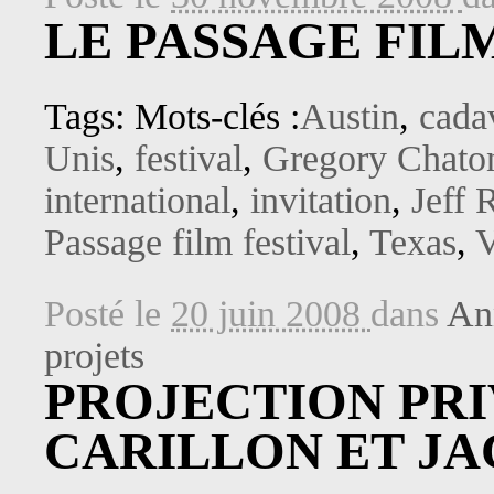
LE PASSAGE FILM
Tags: Mots-clés :
Austin
,
cada
Unis
,
festival
,
Gregory Chato
international
,
invitation
,
Jeff 
Passage film festival
,
Texas
,
V
Posté le
20 juin 2008
dans
Ann
projets
PROJECTION PR
CARILLON ET JA