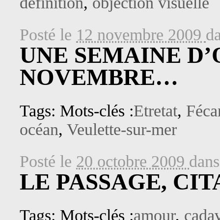
définition
,
objection visuelle
Posté le
12 novembre 2009
d
UNE SEMAINE D
NOVEMBRE…
Tags: Mots-clés :
Etretat
,
Féc
océan
,
Veulette-sur-mer
Posté le
20 octobre 2009
dan
LE PASSAGE, CIT
Tags: Mots-clés :
amour
,
cadav