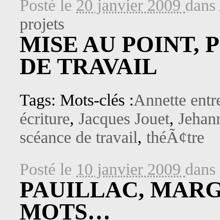
Posté le
20 janvier 2009
dans
projets
MISE AU POINT,
DE TRAVAIL
Tags: Mots-clés :
Annette entr
écriture
,
Jacques Jouet
,
Jehan
scéance de travail
,
théÃ¢tre
Posté le
10 janvier 2009
dans
PAUILLAC, MAR
MOTS…