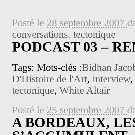
Posté le
28 septembre 2007
d
conversations
,
tectonique
PODCAST 03 – R
Tags: Mots-clés :
Bidhan Jaco
D'Histoire de l'Art
,
interview
tectonique
,
White Altair
Posté le
25 septembre 2007
d
A BORDEAUX, LE