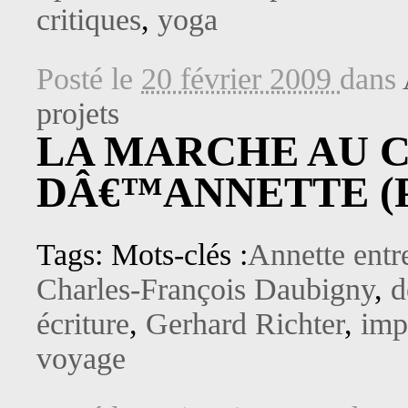
critiques
,
yoga
Posté le
20 février 2009
dans
projets
LA MARCHE AU 
DÂ€™ANNETTE (
Tags: Mots-clés :
Annette entr
Charles-François Daubigny
,
d
écriture
,
Gerhard Richter
,
imp
voyage