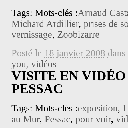
Tags: Mots-clés :
Arnaud Cast
Michard Ardillier
,
prises de s
vernissage
,
Zoobizarre
Posté le
18 janvier 2008
dans
you
,
vidéos
VISITE EN VIDÉO
PESSAC
Tags: Mots-clés :
exposition
,
I
au Mur
,
Pessac
,
pour voir
,
vi