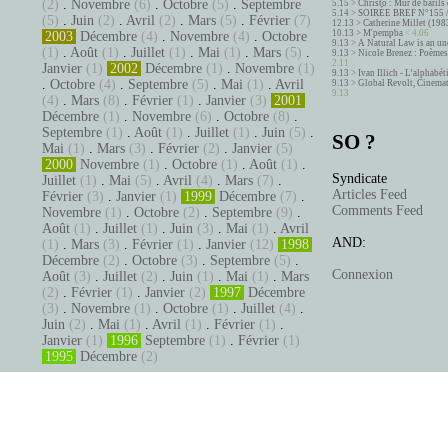
(2)
.
Novembre
(6)
.
Octobre
(5)
.
Septembre
5.15 >
Christo : Mur de barils 
5.14 >
SOIRÉE BREF N°155 
(5)
.
Juin
(2)
.
Avril
(2)
.
Mars
(5)
.
Février
(7)
12.13 >
Catherine Millet (198
10.13 >
M'pempba
< 4.06
2003
Décembre
(4)
.
Novembre
(4)
.
Octobre
9.13 >
A Natural Law is an un
(1)
.
Août
(1)
.
Juillet
(1)
.
Mai
(1)
.
Mars
(5)
.
9.13 >
Nicole Brenez : Poèmes 
2.11
Janvier
(1)
2002
Décembre
(1)
.
Novembre
(1)
9.13 >
Ivan Illich - L’alphabé
.
Octobre
(4)
.
Septembre
(5)
.
Mai
(1)
.
Avril
9.13 >
Global Revolt, Cinema
9.13
(4)
.
Mars
(8)
.
Février
(1)
.
Janvier
(3)
2001
Décembre
(1)
.
Novembre
(6)
.
Octobre
(8)
.
Septembre
(1)
.
Août
(1)
.
Juillet
(1)
.
Juin
(5)
.
SO ?
Mai
(1)
.
Mars
(3)
.
Février
(2)
.
Janvier
(5)
2000
Novembre
(1)
.
Octobre
(1)
.
Août
(1)
.
Syndicate
Juillet
(1)
.
Mai
(5)
.
Avril
(4)
.
Mars
(7)
.
Articles Feed
Février
(3)
.
Janvier
(1)
1999
Décembre
(7)
.
Comments Feed
Novembre
(1)
.
Octobre
(2)
.
Septembre
(9)
.
Août
(1)
.
Juillet
(1)
.
Juin
(3)
.
Mai
(1)
.
Avril
AND:
(1)
.
Mars
(3)
.
Février
(1)
.
Janvier
(12)
1998
Décembre
(2)
.
Octobre
(3)
.
Septembre
(5)
.
Connexion
Août
(3)
.
Juillet
(2)
.
Juin
(1)
.
Mai
(1)
.
Mars
(2)
.
Février
(1)
.
Janvier
(2)
1997
Décembre
(3)
.
Novembre
(1)
.
Octobre
(1)
.
Juillet
(4)
.
Juin
(2)
.
Mai
(1)
.
Avril
(1)
.
Février
(1)
.
Janvier
(1)
1996
Septembre
(1)
.
Février
(1)
1995
Décembre
(2)