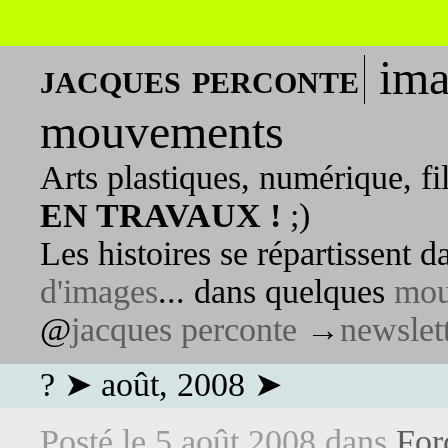
ima
jacques perconte
mouvements
Arts plastiques, numérique, fi
EN TRAVAUX !
;)
Les histoires se répartissent 
d'images
... dans quelques
mou
@
jacques perconte
→
newslet
? ➤ août, 2008 ➤
Posté le
5 août 2008
dans
For