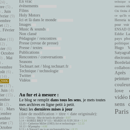
En vrac
24)
.
technique
u
évènements
bre
(5)
.
rencontre
tél
Films
é
)
.
Juin
Chi Ocsha
Holy Motors
ce qu'ils 
évrier
(9)
Ici et là dans le monde
Herreria
t
embre
Images
pour voir
let
(2)
.
Music & sounds
ENSAD
O
.
Février
Non classé
Eddie La
.
Pédagogie / rencontres
pays
pho
bre
(11)
Presse (revue de presse)
politique
12)
.
Presse / textes
Hugo Ve
vier
(6)
Publications
Satyagra
.
Octobre
Rencontres / conversations
électroni
0)
.
Mai
Seasons
Bordelai
)
.
Technart.net / blog.technart.fr
vembre
collabor
Technique / technologie
oût
(6)
.
Après 
Twitter
(14)
.
peinture
Vidéos
2006
couleu
re
(17)
.
love
.
Juin
(4)
Au fur et à mesure :
ier
(15)
.
vidéo
embre
Le blog se remplit
dans tous les sens
, je mets toutes
sens 
ût
(2)
.
mes archives en ligne petit à petit.
4)
.
Mars
Voici les
dernières mises à jour
Paris
cembre
(date de modification > titre < date origninale)
:
tembre
5.15 >
Christo : Mur de barils de pétrole
< 8.07
5.14 >
SOIRÉE BREF N°155 / MARDI 10 JUIN 2014
< 5.14
vrier
(7)
12.13 >
Catherine Millet (1983) Art et technologie
< 12.13
10.13 >
M'pempba
< 4.06
Octobre
9.13 >
A Natural Law is an unchangeable law.
< 8.13