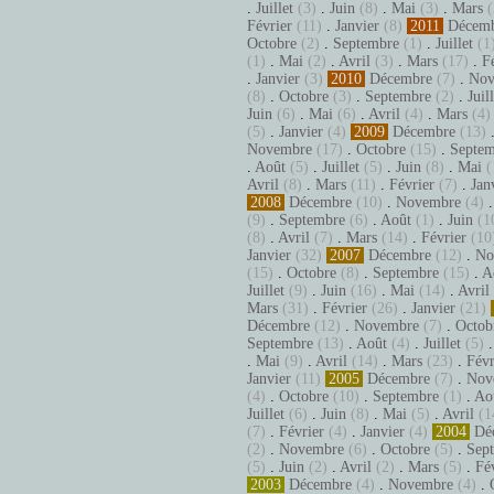
.
Juillet
(3)
.
Juin
(8)
.
Mai
(3)
.
Mars
(
Février
(11)
.
Janvier
(8)
2011
Décem
Octobre
(2)
.
Septembre
(1)
.
Juillet
(1
(1)
.
Mai
(2)
.
Avril
(3)
.
Mars
(17)
.
F
.
Janvier
(3)
2010
Décembre
(7)
.
Nov
(8)
.
Octobre
(3)
.
Septembre
(2)
.
Juil
Juin
(6)
.
Mai
(6)
.
Avril
(4)
.
Mars
(4)
(5)
.
Janvier
(4)
2009
Décembre
(13)
Novembre
(17)
.
Octobre
(15)
.
Septem
.
Août
(5)
.
Juillet
(5)
.
Juin
(8)
.
Mai
(
Avril
(8)
.
Mars
(11)
.
Février
(7)
.
Jan
2008
Décembre
(10)
.
Novembre
(4)
(9)
.
Septembre
(6)
.
Août
(1)
.
Juin
(1
(8)
.
Avril
(7)
.
Mars
(14)
.
Février
(10
Janvier
(32)
2007
Décembre
(12)
.
No
(15)
.
Octobre
(8)
.
Septembre
(15)
.
A
Juillet
(9)
.
Juin
(16)
.
Mai
(14)
.
Avril
Mars
(31)
.
Février
(26)
.
Janvier
(21)
Décembre
(12)
.
Novembre
(7)
.
Octob
Septembre
(13)
.
Août
(4)
.
Juillet
(5)
.
Mai
(9)
.
Avril
(14)
.
Mars
(23)
.
Févr
Janvier
(11)
2005
Décembre
(7)
.
Nov
(4)
.
Octobre
(10)
.
Septembre
(1)
.
Ao
Juillet
(6)
.
Juin
(8)
.
Mai
(5)
.
Avril
(1
(7)
.
Février
(4)
.
Janvier
(4)
2004
Dé
(2)
.
Novembre
(6)
.
Octobre
(5)
.
Sep
(5)
.
Juin
(2)
.
Avril
(2)
.
Mars
(5)
.
Fé
2003
Décembre
(4)
.
Novembre
(4)
.