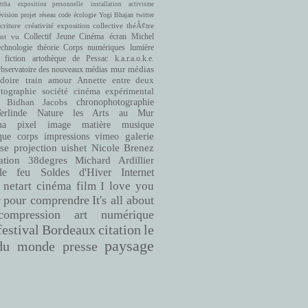
ttha
exposition personnelle
installation
activisme
évision
projet
réseau
code
écologie
Yogi Bhajan
twitter
criture
créativité
exposition collective
théÃ¢tre
ont vu
Collectif Jeune Cinéma
écran
Michel
echnologie
théorie
Corps numériques
lumière
fiction
artothèque de Pessac
k.a.r.a.o.k.e.
bservatoire des nouveaux médias
mur
médias
doire
train
amour
Annette entre deux
cinéma expérimental
tographie
société
Bidhan Jacobs
chronophotographie
rlinde
Nature
les Arts au Mur
matière
musique
ha
pixel
image
que
corps
impressions
vimeo
galerie
se
projection
uishet
Nicole Brenez
38degres
Michard Ardillier
ation
le feu
Soldes d'Hiver
Internet
netart
cinéma
film
I love you
pour comprendre
It's all about
r
compression
art numérique
Bordeaux
citation
le
festival
paysage
du monde
presse