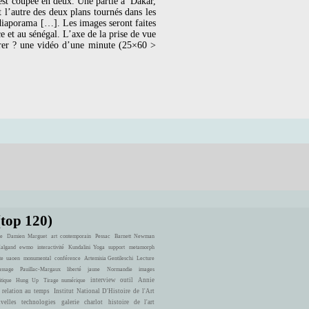
est coupée en deux. Une partie à Dakar,
l’autre des deux plans tournés dans les
e diaporama […]. Les images seront faites
 et au sénégal. L’axe de la prise de vue
urer ? une vidéo d’une minute (25×60 >
(top 120)
e
Damien Marguet
art contemporain
Pessac
Barnett Newman
Halgand
ewmo
interactivité
Kundalini Yoga
support
metamorph
te
uaoen
monumental
conférence
Artemisia Gentileschi
Lecture
ssage
Pauillac-Margaux
liberté
jaune
Normandie
images
interview
outil
Annie
itique
Hung Up
Tirage numérique
 relation au temps
Institut National D'Histoire de l'Art
velles technologies
galerie charlot
histoire de l'art