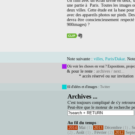
Un film avec un écran divisé en deux, 
une partie à Paris. Toutes les images 
deux villes. Cette étude est la base pou
avec des appareils photos sur pieds. De
devra être consciencieusement respect
900images) ?
Note suivante :
villes, Paris/Dakar
. Not
Où voir les choses en vrai ? Expositions, projec
& pour le reste :
archives / next...
* accès réservé ou sur invitation
fil d'idées et d'images :
Twitter
Archives ...
C'est toujours compliqué de s'y retrouve
Peut-être que le moteur de recherche pe
Au fil du temps
:
2014
Mai
(1)
2013
Décembre
(1)
.
S
(2)
.
Août
(1)
.
Février
(2)
2012
Sept