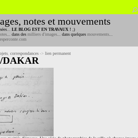
ages, notes et mouvements
sées...
LE BLOG EST EN TRAVAUX !
;)
otes
... dans des
milliers d'images
... dans quelques
mouvements
...
esperconte.com
ojets
,
correspondances
->
lien permanent
S/DAKAR