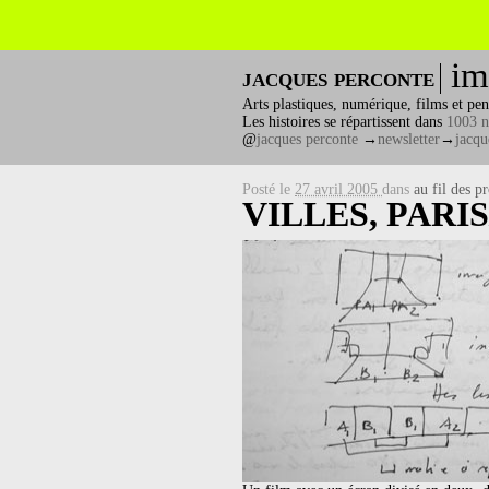
im
jacques perconte
Arts plastiques, numérique, films et pen
Les histoires se répartissent dans
1003 n
@
jacques perconte
→
newsletter
→
jacqu
Posté le
27 avril 2005
dans
au fil des pr
VILLES, PARI