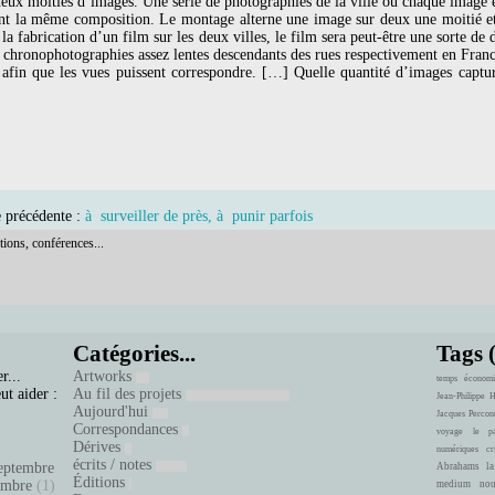
deux moitiés d’images. Une série de photographies de la ville où chaque image 
ont la même composition. Le montage alterne une image sur deux une moitié et 
r la fabrication d’un film sur les deux villes, le film sera peut-être une sorte d
s chronophotographies assez lentes descendants des rues respectivement en France
é afin que les vues puissent correspondre. […] Quelle quantité d’images capt
e précédente :
à surveiller de près, à punir parfois
tions, conférences...
Catégories...
Tags 
r...
Artworks
temps
économi
ut aider :
Au fil des projets
Jean-Philippe 
Aujourd'hui
Jacques Percon
Correspondances
voyage
le pa
Dérives
numériques
cr
écrits / notes
eptembre
Abrahams
la
Éditions
embre
(1)
medium
nou