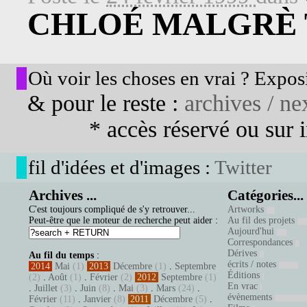
CHLOÉ MALGRÈ T
Où voir les choses en vrai ? Exposi
& pour le reste :
archives / nex
* accès réservé ou sur in
fil d'idées et d'images :
Twitter
Archives ...
Catégories...
C'est toujours compliqué de s'y retrouver...
Artworks
Peut-être que le moteur de recherche peut aider :
Au fil des projets
Aujourd'hui
Correspondances
Dérives
Au fil du temps
:
écrits / notes
2014
Mai
(1)
2013
Décembre
(1)
.
Septembre
Éditions
(2)
.
Août
(1)
.
Février
(2)
2012
Septembre
(1)
En vrac
.
Juillet
(3)
.
Juin
(8)
.
Mai
(3)
.
Mars
(24)
.
évènements
Février
(11)
.
Janvier
(8)
2011
Décembre
(5)
.