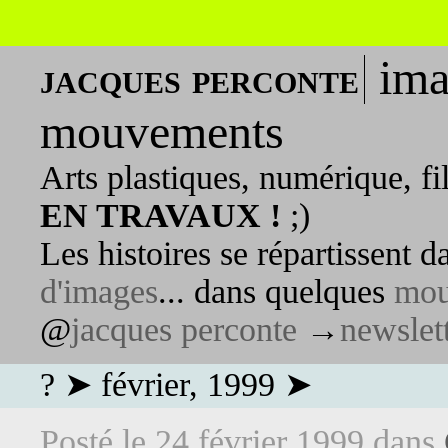
ima
jacques perconte
mouvements
Arts plastiques, numérique, fi
EN TRAVAUX !
;)
Les histoires se répartissent 
d'images
... dans quelques
mou
@
jacques perconte
→
newslet
? ➤ février, 1999 ➤
Posté le
24 février 1999
dans