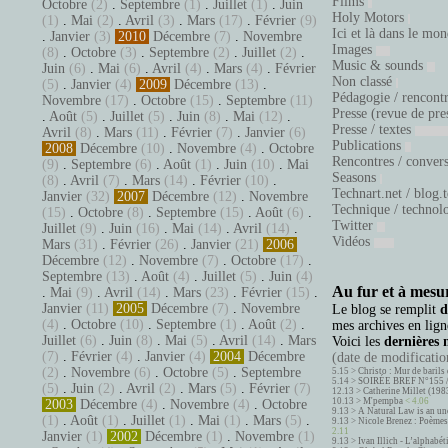
Films
Octobre
(2)
.
Septembre
(1)
.
Juillet
(1)
.
Juin
Holy Motors
(1)
.
Mai
(2)
.
Avril
(3)
.
Mars
(17)
.
Février
(9)
Ici et là dans le mo
.
Janvier
(3)
2010
Décembre
(7)
.
Novembre
Images
(8)
.
Octobre
(3)
.
Septembre
(2)
.
Juillet
(2)
.
Music & sounds
Juin
(6)
.
Mai
(6)
.
Avril
(4)
.
Mars
(4)
.
Février
Non classé
(5)
.
Janvier
(4)
2009
Décembre
(13)
.
Pédagogie / rencont
Novembre
(17)
.
Octobre
(15)
.
Septembre
(11)
Presse (revue de pre
.
Août
(5)
.
Juillet
(5)
.
Juin
(8)
.
Mai
(12)
.
Presse / textes
Avril
(8)
.
Mars
(11)
.
Février
(7)
.
Janvier
(6)
Publications
2008
Décembre
(10)
.
Novembre
(4)
.
Octobre
Rencontres / conver
(9)
.
Septembre
(6)
.
Août
(1)
.
Juin
(10)
.
Mai
Seasons
(8)
.
Avril
(7)
.
Mars
(14)
.
Février
(10)
.
Technart.net / blog.
Janvier
(32)
2007
Décembre
(12)
.
Novembre
Technique / technol
(15)
.
Octobre
(8)
.
Septembre
(15)
.
Août
(6)
.
Twitter
Juillet
(9)
.
Juin
(16)
.
Mai
(14)
.
Avril
(14)
.
Vidéos
Mars
(31)
.
Février
(26)
.
Janvier
(21)
2006
Décembre
(12)
.
Novembre
(7)
.
Octobre
(17)
.
Septembre
(13)
.
Août
(4)
.
Juillet
(5)
.
Juin
(4)
Au fur et à mesur
.
Mai
(9)
.
Avril
(14)
.
Mars
(23)
.
Février
(15)
.
Janvier
(11)
2005
Décembre
(7)
.
Novembre
Le blog se remplit
d
(4)
.
Octobre
(10)
.
Septembre
(1)
.
Août
(2)
.
mes archives en ligne
Juillet
(6)
.
Juin
(8)
.
Mai
(5)
.
Avril
(14)
.
Mars
Voici les
dernières 
(7)
.
Février
(4)
.
Janvier
(4)
2004
Décembre
(date de modification
(2)
.
Novembre
(6)
.
Octobre
(5)
.
Septembre
5.15 >
Christo : Mur de barils 
5.14 >
SOIRÉE BREF N°155 
(5)
.
Juin
(2)
.
Avril
(2)
.
Mars
(5)
.
Février
(7)
12.13 >
Catherine Millet (198
10.13 >
M'pempba
< 4.06
2003
Décembre
(4)
.
Novembre
(4)
.
Octobre
9.13 >
A Natural Law is an un
(1)
.
Août
(1)
.
Juillet
(1)
.
Mai
(1)
.
Mars
(5)
.
9.13 >
Nicole Brenez : Poèmes 
2.11
Janvier
(1)
2002
Décembre
(1)
.
Novembre
(1)
9.13 >
Ivan Illich - L’alphabé