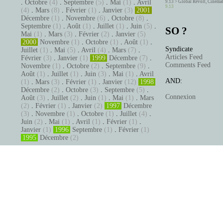
.
Octobre
(4)
.
Septembre
(5)
.
Mai
(1)
.
Avril
9.13 >
Global Revolt, Cinema
9.13
(4)
.
Mars
(8)
.
Février
(1)
.
Janvier
(3)
2001
Décembre
(1)
.
Novembre
(6)
.
Octobre
(8)
.
Septembre
(1)
.
Août
(1)
.
Juillet
(1)
.
Juin
(5)
.
SO ?
Mai
(1)
.
Mars
(3)
.
Février
(2)
.
Janvier
(5)
2000
Novembre
(1)
.
Octobre
(1)
.
Août
(1)
.
Syndicate
Juillet
(1)
.
Mai
(5)
.
Avril
(4)
.
Mars
(7)
.
Articles Feed
Février
(3)
.
Janvier
(1)
1999
Décembre
(7)
.
Comments Feed
Novembre
(1)
.
Octobre
(2)
.
Septembre
(9)
.
Août
(1)
.
Juillet
(1)
.
Juin
(3)
.
Mai
(1)
.
Avril
AND:
(1)
.
Mars
(3)
.
Février
(1)
.
Janvier
(12)
1998
Décembre
(2)
.
Octobre
(3)
.
Septembre
(5)
.
Connexion
Août
(3)
.
Juillet
(2)
.
Juin
(1)
.
Mai
(1)
.
Mars
(2)
.
Février
(1)
.
Janvier
(2)
1997
Décembre
(3)
.
Novembre
(1)
.
Octobre
(1)
.
Juillet
(4)
.
Juin
(2)
.
Mai
(1)
.
Avril
(1)
.
Février
(1)
.
Janvier
(1)
1996
Septembre
(1)
.
Février
(1)
1995
Décembre
(2)