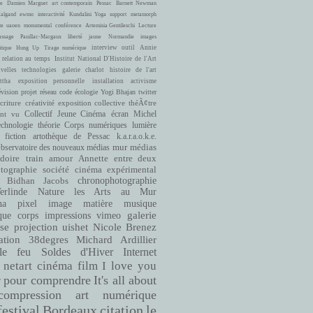
e
Damien Marguet
art contemporain
Pessac
Barnett Newman
Halgand
ewmo
interactivité
Kundalini Yoga
support
metamorph
te
uaoen
monumental
conférence
Artemisia Gentileschi
Lecture
ssage
Pauillac-Margaux
liberté
jaune
Normandie
images
interview
outil
Annie
itique
Hung Up
Tirage numérique
 relation au temps
Institut National D'Histoire de l'Art
velles technologies
galerie charlot
histoire de l'art
ttha
exposition personnelle
installation
activisme
évision
projet
réseau
code
écologie
Yogi Bhajan
twitter
criture
créativité
exposition collective
théÃ¢tre
ont vu
Collectif Jeune Cinéma
écran
Michel
echnologie
théorie
Corps numériques
lumière
fiction
artothèque de Pessac
k.a.r.a.o.k.e.
bservatoire des nouveaux médias
mur
médias
doire
train
amour
Annette entre deux
cinéma expérimental
tographie
société
Bidhan Jacobs
chronophotographie
rlinde
Nature
les Arts au Mur
matière
musique
ha
pixel
image
que
corps
impressions
vimeo
galerie
se
projection
uishet
Nicole Brenez
38degres
Michard Ardillier
ation
le feu
Soldes d'Hiver
Internet
netart
cinéma
film
I love you
pour comprendre
It's all about
r
compression
art numérique
Bordeaux
citation
le
festival