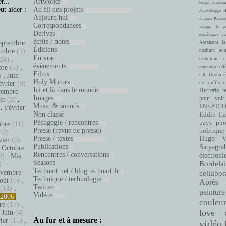
r...
Artworks
temps
économi
ut aider :
Au fil des projets
Jean-Philippe 
Aujourd'hui
Jacques Percon
Correspondances
voyage
le pa
Dérives
numériques
cr
écrits / notes
eptembre
Abrahams
la
Éditions
embre
(1)
medium
nou
En vrac
24)
.
technique
u
évènements
bre
(5)
.
rencontre
tél
Films
é
)
.
Juin
Chi Ocsha
Holy Motors
ce qu'ils 
évrier
(9)
Ici et là dans le monde
Herreria
t
embre
Images
pour voir
let
(2)
.
Music & sounds
ENSAD
O
.
Février
Non classé
Eddie La
.
Pédagogie / rencontres
pays
pho
bre
(11)
Presse (revue de presse)
politique
12)
.
Presse / textes
Hugo Ve
vier
(6)
Publications
Satyagra
.
Octobre
Rencontres / conversations
électroni
0)
.
Mai
Seasons
Bordelai
)
.
Technart.net / blog.technart.fr
vembre
collabor
Technique / technologie
oût
(6)
.
Après 
Twitter
(14)
.
peinture
Vidéos
2006
couleu
re
(17)
.
love
.
Juin
(4)
Au fur et à mesure :
ier
(15)
.
vidéo