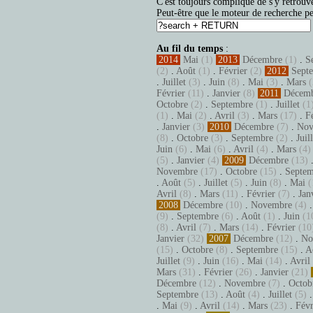
C'est toujours compliqué de s'y retrouve
Peut-être que le moteur de recherche pe
Au fil du temps
:
2014
Mai
(1)
2013
Décembre
(1)
.
S
(2)
.
Août
(1)
.
Février
(2)
2012
Sept
.
Juillet
(3)
.
Juin
(8)
.
Mai
(3)
.
Mars
(
Février
(11)
.
Janvier
(8)
2011
Décem
Octobre
(2)
.
Septembre
(1)
.
Juillet
(1
(1)
.
Mai
(2)
.
Avril
(3)
.
Mars
(17)
.
F
.
Janvier
(3)
2010
Décembre
(7)
.
Nov
(8)
.
Octobre
(3)
.
Septembre
(2)
.
Juil
Juin
(6)
.
Mai
(6)
.
Avril
(4)
.
Mars
(4)
(5)
.
Janvier
(4)
2009
Décembre
(13)
Novembre
(17)
.
Octobre
(15)
.
Septem
.
Août
(5)
.
Juillet
(5)
.
Juin
(8)
.
Mai
(
Avril
(8)
.
Mars
(11)
.
Février
(7)
.
Jan
2008
Décembre
(10)
.
Novembre
(4)
(9)
.
Septembre
(6)
.
Août
(1)
.
Juin
(1
(8)
.
Avril
(7)
.
Mars
(14)
.
Février
(10
Janvier
(32)
2007
Décembre
(12)
.
No
(15)
.
Octobre
(8)
.
Septembre
(15)
.
A
Juillet
(9)
.
Juin
(16)
.
Mai
(14)
.
Avril
Mars
(31)
.
Février
(26)
.
Janvier
(21)
Décembre
(12)
.
Novembre
(7)
.
Octob
Septembre
(13)
.
Août
(4)
.
Juillet
(5)
.
Mai
(9)
.
Avril
(14)
.
Mars
(23)
.
Févr