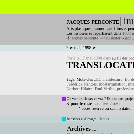
im
jacques perconte
Arts plastiques, numérique, films et pen
Les histoires se répartissent dans
1003 n
@
jacques perconte
→
newsletter
→
jacqu
? ➤ mai, 1998 ➤
Posté le
17 mai 1998
dans
au fil des pro
TRANSLOCATI
Tags: Mots-clés :
3D
,
architecture
,
Bord
Frédérick Nantois
,
indétermination
,
int
Norbert Hilaire
,
Paul Virilio
,
profondeu
Où voir les choses en vrai ? Expositions, projec
& pour le reste :
archives / next...
* accès réservé ou sur invitation
fil d'idées et d'images :
Twitter
Archives ...