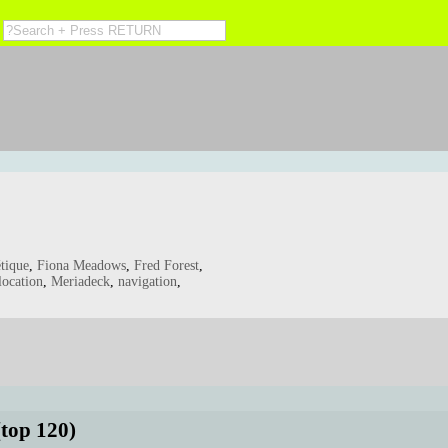
étique
,
Fiona Meadows
,
Fred Forest
,
location
,
Meriadeck
,
navigation
,
(top 120)