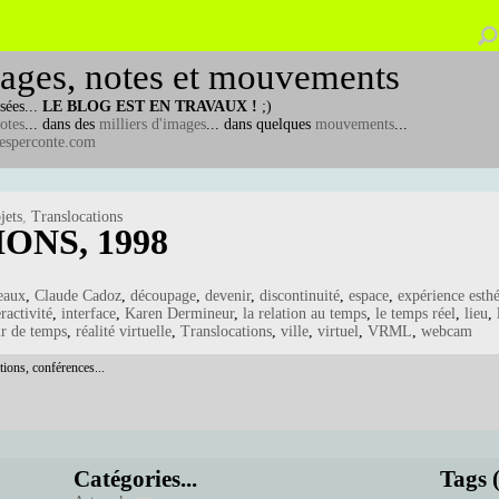
ages, notes et mouvements
sées...
LE BLOG EST EN TRAVAUX !
;)
otes
... dans des
milliers d'images
... dans quelques
mouvements
...
esperconte.com
jets
,
Translocations
ONS, 1998
eaux
,
Claude Cadoz
,
découpage
,
devenir
,
discontinuité
,
espace
,
expérience esth
eractivité
,
interface
,
Karen Dermineur
,
la relation au temps
,
le temps réel
,
lieu
,
r de temps
,
réalité virtuelle
,
Translocations
,
ville
,
virtuel
,
VRML
,
webcam
tions, conférences...
Catégories...
Tags 