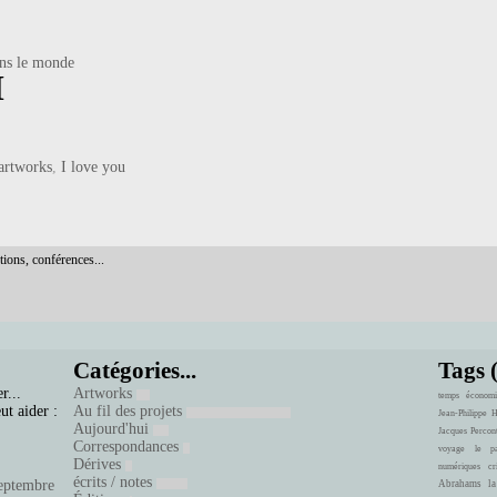
dans le monde
M
artworks
,
I love you
tions, conférences...
Catégories...
Tags 
r...
Artworks
temps
économi
ut aider :
Au fil des projets
Jean-Philippe 
Aujourd'hui
Jacques Percon
Correspondances
voyage
le pa
Dérives
numériques
cr
écrits / notes
eptembre
Abrahams
la