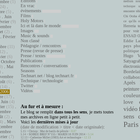
Éditions
embre
(1)
medium
nou
En vrac
24)
.
technique
u
évènements
bre
(5)
.
rencontre
tél
Films
é
)
.
Juin
Chi Ocsha
Holy Motors
ce qu'ils 
évrier
(9)
Ici et là dans le monde
Herreria
t
embre
Images
pour voir
let
(2)
.
Music & sounds
ENSAD
O
.
Février
Non classé
Eddie La
.
Pédagogie / rencontres
pays
pho
bre
(11)
Presse (revue de presse)
politique
12)
.
Presse / textes
Hugo Ve
vier
(6)
Publications
Satyagra
.
Octobre
Rencontres / conversations
électroni
0)
.
Mai
Seasons
Bordelai
)
.
Technart.net / blog.technart.fr
vembre
collabor
Technique / technologie
oût
(6)
.
Après 
Twitter
(14)
.
peinture
Vidéos
2006
couleu
re
(17)
.
love
.
Juin
(4)
Au fur et à mesure :
ier
(15)
.
vidéo
embre
Le blog se remplit
dans tous les sens
, je mets toutes
sens 
ût
(2)
.
mes archives en ligne petit à petit.
4)
.
Mars
Voici les
dernières mises à jour
Paris
cembre
(date de modification > titre < date origninale)
:
tembre
5.15 >
Christo : Mur de barils de pétrole
< 8.07
5.14 >
SOIRÉE BREF N°155 / MARDI 10 JUIN 2014
< 5.14
vrier
(7)
12.13 >
Catherine Millet (1983) Art et technologie
< 12.13