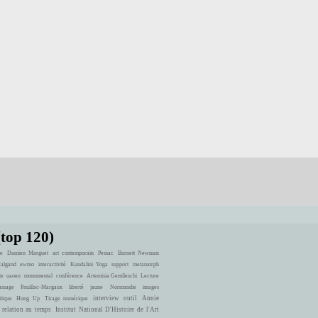
(top 120)
e
Damien Marguet
art contemporain
Pessac
Barnett Newman
Halgand
ewmo
interactivité
Kundalini Yoga
support
metamorph
te
uaoen
monumental
conférence
Artemisia Gentileschi
Lecture
ssage
Pauillac-Margaux
liberté
jaune
Normandie
images
interview
outil
Annie
itique
Hung Up
Tirage numérique
 relation au temps
Institut National D'Histoire de l'Art