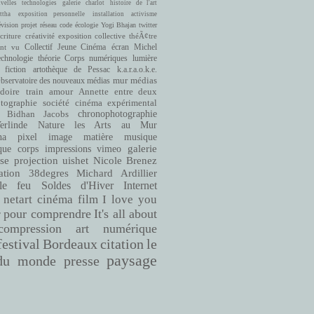
velles technologies
galerie charlot
histoire de l'art
ttha
exposition personnelle
installation
activisme
évision
projet
réseau
code
écologie
Yogi Bhajan
twitter
criture
créativité
exposition collective
théÃ¢tre
ont vu
Collectif Jeune Cinéma
écran
Michel
echnologie
théorie
Corps numériques
lumière
fiction
artothèque de Pessac
k.a.r.a.o.k.e.
bservatoire des nouveaux médias
mur
médias
doire
train
amour
Annette entre deux
cinéma expérimental
tographie
société
Bidhan Jacobs
chronophotographie
rlinde
Nature
les Arts au Mur
matière
musique
ha
pixel
image
que
corps
impressions
vimeo
galerie
se
projection
uishet
Nicole Brenez
38degres
Michard Ardillier
ation
le feu
Soldes d'Hiver
Internet
netart
cinéma
film
I love you
pour comprendre
It's all about
r
compression
art numérique
Bordeaux
citation
le
festival
paysage
du monde
presse