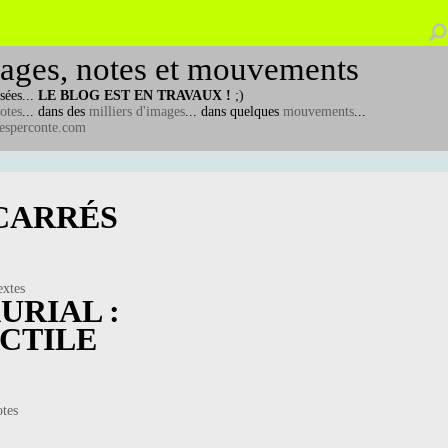
ages, notes et mouvements
sées...
LE BLOG EST EN TRAVAUX !
;)
otes
... dans des
milliers d'images
... dans quelques
mouvements
...
esperconte.com
 CARRÉS
extes
URIAL :
ACTILE
otes