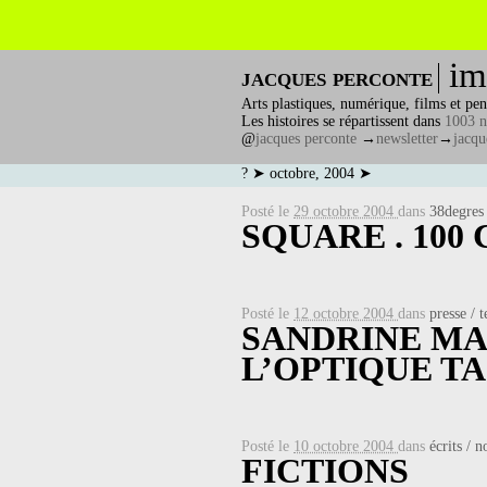
im
jacques perconte
Arts plastiques, numérique, films et pen
Les histoires se répartissent dans
1003 n
@
jacques perconte
→
newsletter
→
jacqu
? ➤ octobre, 2004 ➤
Posté le
29 octobre 2004
dans
38degres
SQUARE . 100
Posté le
12 octobre 2004
dans
presse / t
SANDRINE MA
L’OPTIQUE T
Posté le
10 octobre 2004
dans
écrits / n
FICTIONS