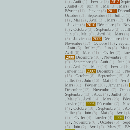
(2)
.
Août
(1)
.
Février
(2)
2012
Sept
.
Juillet
(3)
.
Juin
(8)
.
Mai
(3)
.
Mars
(
Février
(11)
.
Janvier
(8)
2011
Décem
Octobre
(2)
.
Septembre
(1)
.
Juillet
(1
(1)
.
Mai
(2)
.
Avril
(3)
.
Mars
(17)
.
F
.
Janvier
(3)
2010
Décembre
(7)
.
Nov
(8)
.
Octobre
(3)
.
Septembre
(2)
.
Juil
Juin
(6)
.
Mai
(6)
.
Avril
(4)
.
Mars
(4)
(5)
.
Janvier
(4)
2009
Décembre
(13)
Novembre
(17)
.
Octobre
(15)
.
Septem
.
Août
(5)
.
Juillet
(5)
.
Juin
(8)
.
Mai
(
Avril
(8)
.
Mars
(11)
.
Février
(7)
.
Jan
2008
Décembre
(10)
.
Novembre
(4)
(9)
.
Septembre
(6)
.
Août
(1)
.
Juin
(1
(8)
.
Avril
(7)
.
Mars
(14)
.
Février
(10
Janvier
(32)
2007
Décembre
(12)
.
No
(15)
.
Octobre
(8)
.
Septembre
(15)
.
A
Juillet
(9)
.
Juin
(16)
.
Mai
(14)
.
Avril
Mars
(31)
.
Février
(26)
.
Janvier
(21)
Décembre
(12)
.
Novembre
(7)
.
Octob
Septembre
(13)
.
Août
(4)
.
Juillet
(5)
.
Mai
(9)
.
Avril
(14)
.
Mars
(23)
.
Févr
Janvier
(11)
2005
Décembre
(7)
.
Nov
(4)
.
Octobre
(10)
.
Septembre
(1)
.
Ao
Juillet
(6)
.
Juin
(8)
.
Mai
(5)
.
Avril
(1
(7)
.
Février
(4)
.
Janvier
(4)
2004
Dé
(2)
.
Novembre
(6)
.
Octobre
(5)
.
Sep
(5)
.
Juin
(2)
.
Avril
(2)
.
Mars
(5)
.
Fé