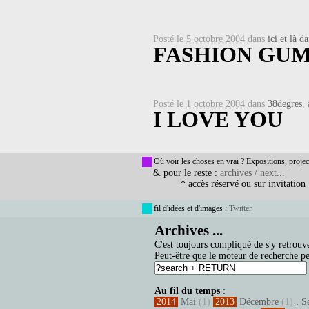
Posté le
5 octobre 2004
dans
ici et là 
FASHION GU
Posté le
1 octobre 2004
dans
38degres
,
I LOVE YOU
Où voir les choses en vrai ? Expositions, projec
& pour le reste :
archives / next...
* accès réservé ou sur invitation
fil d'idées et d'images :
Twitter
Archives ...
C'est toujours compliqué de s'y retrouve
Peut-être que le moteur de recherche pe
Au fil du temps
:
2014
Mai
(1)
2013
Décembre
(1)
.
S