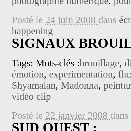
photographie numérique
,
pour
Posté le
24 juin 2008
dans
écr
happening
SIGNAUX BROUI
Tags: Mots-clés :
brouillage
,
d
émotion
,
experimentation
,
flu
Shyamalan
,
Madonna
,
peintu
vidéo clip
Posté le
22 janvier 2008
dans
SUD OUEST :