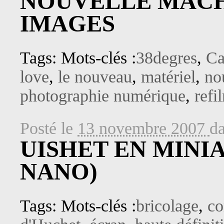
NOUVELLE MACH
IMAGES
Tags: Mots-clés :
38degres
,
Ca
love
,
le nouveau
,
matériel
,
no
photographie numérique
,
refi
Posté le
13 novembre 2007
d
UISHET EN MINI
NANO)
Tags: Mots-clés :
bricolage
,
co