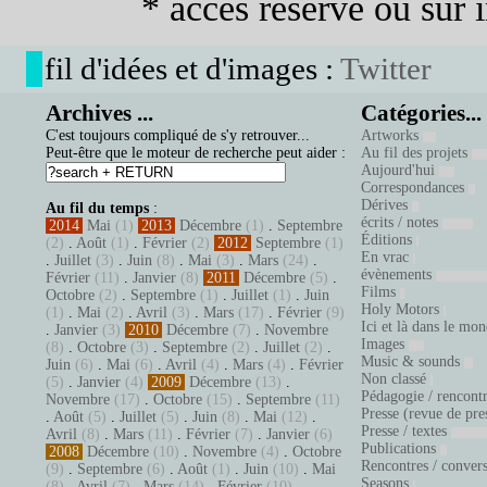
* accès réservé ou sur in
fil d'idées et d'images :
Twitter
Archives ...
Catégories...
C'est toujours compliqué de s'y retrouver...
Artworks
Peut-être que le moteur de recherche peut aider :
Au fil des projets
Aujourd'hui
Correspondances
Dérives
Au fil du temps
:
écrits / notes
2014
Mai
(1)
2013
Décembre
(1)
.
Septembre
Éditions
(2)
.
Août
(1)
.
Février
(2)
2012
Septembre
(1)
En vrac
.
Juillet
(3)
.
Juin
(8)
.
Mai
(3)
.
Mars
(24)
.
évènements
Février
(11)
.
Janvier
(8)
2011
Décembre
(5)
.
Films
Octobre
(2)
.
Septembre
(1)
.
Juillet
(1)
.
Juin
Holy Motors
(1)
.
Mai
(2)
.
Avril
(3)
.
Mars
(17)
.
Février
(9)
Ici et là dans le mo
.
Janvier
(3)
2010
Décembre
(7)
.
Novembre
Images
(8)
.
Octobre
(3)
.
Septembre
(2)
.
Juillet
(2)
.
Music & sounds
Juin
(6)
.
Mai
(6)
.
Avril
(4)
.
Mars
(4)
.
Février
Non classé
(5)
.
Janvier
(4)
2009
Décembre
(13)
.
Pédagogie / rencont
Novembre
(17)
.
Octobre
(15)
.
Septembre
(11)
Presse (revue de pre
.
Août
(5)
.
Juillet
(5)
.
Juin
(8)
.
Mai
(12)
.
Presse / textes
Avril
(8)
.
Mars
(11)
.
Février
(7)
.
Janvier
(6)
Publications
2008
Décembre
(10)
.
Novembre
(4)
.
Octobre
Rencontres / conver
(9)
.
Septembre
(6)
.
Août
(1)
.
Juin
(10)
.
Mai
Seasons
(8)
.
Avril
(7)
.
Mars
(14)
.
Février
(10)
.