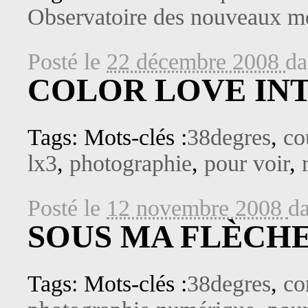
Observatoire des nouveaux m
Posté le
22 décembre 2008
d
COLOR LOVE INT
Tags: Mots-clés :
38degres
,
co
lx3
,
photographie
,
pour voir
,
Posté le
12 novembre 2008
d
SOUS MA FLÈCH
Tags: Mots-clés :
38degres
,
co