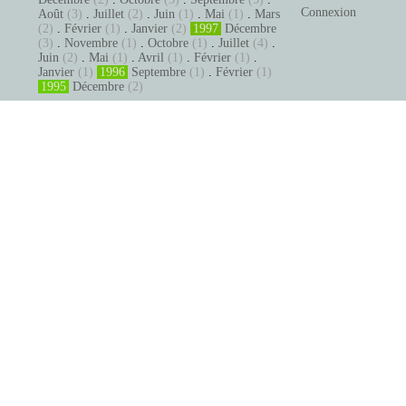
Connexion
Août
(3)
.
Juillet
(2)
.
Juin
(1)
.
Mai
(1)
.
Mars
(2)
.
Février
(1)
.
Janvier
(2)
1997
Décembre
(3)
.
Novembre
(1)
.
Octobre
(1)
.
Juillet
(4)
.
Juin
(2)
.
Mai
(1)
.
Avril
(1)
.
Février
(1)
.
Janvier
(1)
1996
Septembre
(1)
.
Février
(1)
1995
Décembre
(2)