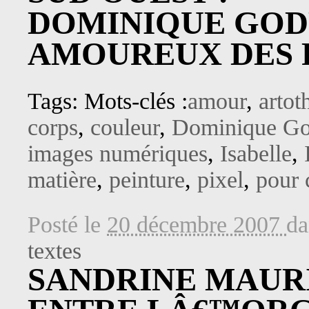
DOMINIQUE GOD
AMOUREUX DES 
Tags: Mots-clés :
amour
,
artot
corps
,
couleur
,
Dominique Go
images numériques
,
Isabelle
,
matière
,
peinture
,
pixel
,
pour
Posté le
20 décembre 2007
d
textes
SANDRINE MAURI