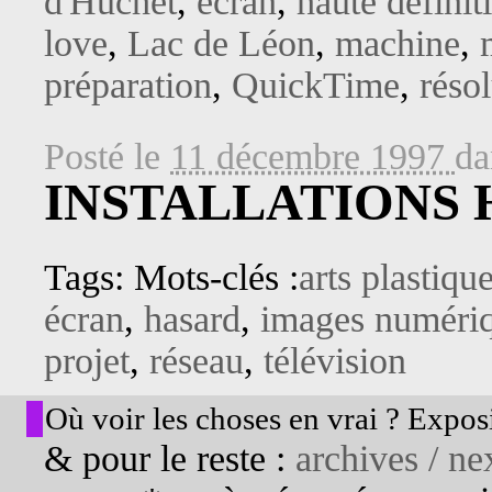
d'Huchet
,
écran
,
haute définit
love
,
Lac de Léon
,
machine
,
préparation
,
QuickTime
,
réso
Posté le
11 décembre 1997
d
INSTALLATIONS
Tags: Mots-clés :
arts plastiqu
écran
,
hasard
,
images numéri
projet
,
réseau
,
télévision
Où voir les choses en vrai ? Exposi
& pour le reste :
archives / nex