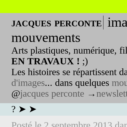
ima
jacques perconte
mouvements
Arts plastiques, numérique, fi
EN TRAVAUX !
;)
Les histoires se répartissent 
d'images
... dans quelques
mou
@
jacques perconte
→
newslet
? ➤ ➤
Posté le
2 septembre 2013
da