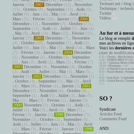
Technart.net / blog.
Janvier
(32)
2007
Décembre
(12)
.
Novembre
Technique / technol
(15)
.
Octobre
(8)
.
Septembre
(15)
.
Août
(6)
.
Twitter
Juillet
(9)
.
Juin
(16)
.
Mai
(14)
.
Avril
(14)
.
Vidéos
Mars
(31)
.
Février
(26)
.
Janvier
(21)
2006
Décembre
(12)
.
Novembre
(7)
.
Octobre
(17)
.
Septembre
(13)
.
Août
(4)
.
Juillet
(5)
.
Juin
(4)
Au fur et à mesur
.
Mai
(9)
.
Avril
(14)
.
Mars
(23)
.
Février
(15)
.
Janvier
(11)
2005
Décembre
(7)
.
Novembre
Le blog se remplit
d
(4)
.
Octobre
(10)
.
Septembre
(1)
.
Août
(2)
.
mes archives en ligne
Juillet
(6)
.
Juin
(8)
.
Mai
(5)
.
Avril
(14)
.
Mars
Voici les
dernières 
(7)
.
Février
(4)
.
Janvier
(4)
2004
Décembre
(date de modification
(2)
.
Novembre
(6)
.
Octobre
(5)
.
Septembre
5.15 >
Christo : Mur de barils 
5.14 >
SOIRÉE BREF N°155 
(5)
.
Juin
(2)
.
Avril
(2)
.
Mars
(5)
.
Février
(7)
12.13 >
Catherine Millet (198
10.13 >
M'pempba
< 4.06
2003
Décembre
(4)
.
Novembre
(4)
.
Octobre
9.13 >
A Natural Law is an un
(1)
.
Août
(1)
.
Juillet
(1)
.
Mai
(1)
.
Mars
(5)
.
9.13 >
Nicole Brenez : Poèmes 
2.11
Janvier
(1)
2002
Décembre
(1)
.
Novembre
(1)
9.13 >
Ivan Illich - L’alphabé
.
Octobre
(4)
.
Septembre
(5)
.
Mai
(1)
.
Avril
9.13 >
Global Revolt, Cinema
9.13
(4)
.
Mars
(8)
.
Février
(1)
.
Janvier
(3)
2001
Décembre
(1)
.
Novembre
(6)
.
Octobre
(8)
.
Septembre
(1)
.
Août
(1)
.
Juillet
(1)
.
Juin
(5)
.
SO ?
Mai
(1)
.
Mars
(3)
.
Février
(2)
.
Janvier
(5)
2000
Novembre
(1)
.
Octobre
(1)
.
Août
(1)
.
Syndicate
Juillet
(1)
.
Mai
(5)
.
Avril
(4)
.
Mars
(7)
.
Articles Feed
Février
(3)
.
Janvier
(1)
1999
Décembre
(7)
.
Comments Feed
Novembre
(1)
.
Octobre
(2)
.
Septembre
(9)
.
Août
(1)
.
Juillet
(1)
.
Juin
(3)
.
Mai
(1)
.
Avril
AND:
(1)
.
Mars
(3)
.
Février
(1)
.
Janvier
(12)
1998
Décembre
(2)
.
Octobre
(3)
.
Septembre
(5)
.