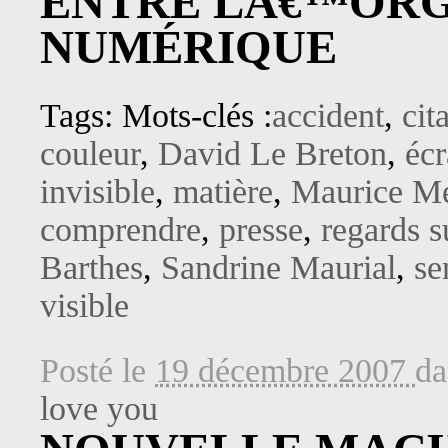
ENTRE LÂ€™ORG
NUMÉRIQUE
Tags: Mots-clés :
accident
,
cit
couleur
,
David Le Breton
,
éc
invisible
,
matière
,
Maurice Me
comprendre
,
presse
,
regards s
Barthes
,
Sandrine Maurial
,
se
visible
Posté le
19 décembre 2007
d
love you