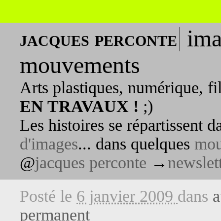
ima
jacques perconte
mouvements
Arts plastiques, numérique, fi
EN TRAVAUX !
;)
Les histoires se répartissent 
d'images
... dans quelques
mou
@
jacques perconte
→
newslet
Posté le
6 janvier 2009
dans
a
permanent