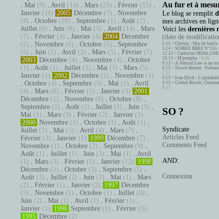
Au fur et à mesur
.
Mai
(9)
.
Avril
(14)
.
Mars
(23)
.
Février
(15)
.
Janvier
(11)
2005
Décembre
(7)
.
Novembre
Le blog se remplit
d
(4)
.
Octobre
(10)
.
Septembre
(1)
.
Août
(2)
.
mes archives en ligne
Juillet
(6)
.
Juin
(8)
.
Mai
(5)
.
Avril
(14)
.
Mars
Voici les
dernières 
(7)
.
Février
(4)
.
Janvier
(4)
2004
Décembre
(date de modification
(2)
.
Novembre
(6)
.
Octobre
(5)
.
Septembre
5.15 >
Christo : Mur de barils 
5.14 >
SOIRÉE BREF N°155 
(5)
.
Juin
(2)
.
Avril
(2)
.
Mars
(5)
.
Février
(7)
12.13 >
Catherine Millet (198
10.13 >
M'pempba
< 4.06
2003
Décembre
(4)
.
Novembre
(4)
.
Octobre
9.13 >
A Natural Law is an un
(1)
.
Août
(1)
.
Juillet
(1)
.
Mai
(1)
.
Mars
(5)
.
9.13 >
Nicole Brenez : Poèmes 
2.11
Janvier
(1)
2002
Décembre
(1)
.
Novembre
(1)
9.13 >
Ivan Illich - L’alphabé
.
Octobre
(4)
.
Septembre
(5)
.
Mai
(1)
.
Avril
9.13 >
Global Revolt, Cinema
9.13
(4)
.
Mars
(8)
.
Février
(1)
.
Janvier
(3)
2001
Décembre
(1)
.
Novembre
(6)
.
Octobre
(8)
.
Septembre
(1)
.
Août
(1)
.
Juillet
(1)
.
Juin
(5)
.
SO ?
Mai
(1)
.
Mars
(3)
.
Février
(2)
.
Janvier
(5)
2000
Novembre
(1)
.
Octobre
(1)
.
Août
(1)
.
Syndicate
Juillet
(1)
.
Mai
(5)
.
Avril
(4)
.
Mars
(7)
.
Articles Feed
Février
(3)
.
Janvier
(1)
1999
Décembre
(7)
.
Comments Feed
Novembre
(1)
.
Octobre
(2)
.
Septembre
(9)
.
Août
(1)
.
Juillet
(1)
.
Juin
(3)
.
Mai
(1)
.
Avril
AND:
(1)
.
Mars
(3)
.
Février
(1)
.
Janvier
(12)
1998
Décembre
(2)
.
Octobre
(3)
.
Septembre
(5)
.
Connexion
Août
(3)
.
Juillet
(2)
.
Juin
(1)
.
Mai
(1)
.
Mars
(2)
.
Février
(1)
.
Janvier
(2)
1997
Décembre
(3)
.
Novembre
(1)
.
Octobre
(1)
.
Juillet
(4)
.
Juin
(2)
.
Mai
(1)
.
Avril
(1)
.
Février
(1)
.
Janvier
(1)
1996
Septembre
(1)
.
Février
(1)
1995
Décembre
(2)