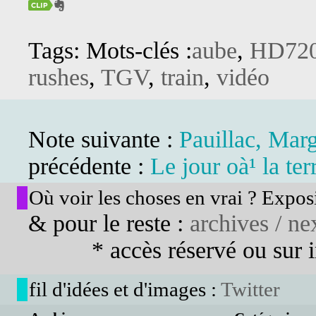
Tags: Mots-clés :
aube
,
HD72
rushes
,
TGV
,
train
,
vidéo
Note suivante :
Pauillac, Ma
précédente :
Le jour oà¹ la ter
Où voir les choses en vrai ? Exposi
& pour le reste :
archives / nex
* accès réservé ou sur in
fil d'idées et d'images :
Twitter