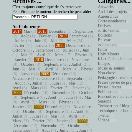
Archives ...
Catégories...
C'est toujours compliqué de s'y retrouver...
Artworks
Peut-être que le moteur de recherche peut aider :
Au fil des projets
Aujourd'hui
Correspondances
Dérives
Au fil du temps
:
écrits / notes
2014
Mai
(1)
2013
Décembre
(1)
.
Septembre
Éditions
(2)
.
Août
(1)
.
Février
(2)
2012
Septembre
(1)
En vrac
.
Juillet
(3)
.
Juin
(8)
.
Mai
(3)
.
Mars
(24)
.
évènements
Février
(11)
.
Janvier
(8)
2011
Décembre
(5)
.
Films
Octobre
(2)
.
Septembre
(1)
.
Juillet
(1)
.
Juin
Holy Motors
(1)
.
Mai
(2)
.
Avril
(3)
.
Mars
(17)
.
Février
(9)
Ici et là dans le mo
.
Janvier
(3)
2010
Décembre
(7)
.
Novembre
Images
(8)
.
Octobre
(3)
.
Septembre
(2)
.
Juillet
(2)
.
Music & sounds
Juin
(6)
.
Mai
(6)
.
Avril
(4)
.
Mars
(4)
.
Février
Non classé
(5)
.
Janvier
(4)
2009
Décembre
(13)
.
Pédagogie / rencont
Novembre
(17)
.
Octobre
(15)
.
Septembre
(11)
Presse (revue de pre
.
Août
(5)
.
Juillet
(5)
.
Juin
(8)
.
Mai
(12)
.
Presse / textes
Avril
(8)
.
Mars
(11)
.
Février
(7)
.
Janvier
(6)
Publications
2008
Décembre
(10)
.
Novembre
(4)
.
Octobre
Rencontres / conver
(9)
.
Septembre
(6)
.
Août
(1)
.
Juin
(10)
.
Mai
Seasons
(8)
.
Avril
(7)
.
Mars
(14)
.
Février
(10)
.
Technart.net / blog.
Janvier
(32)
2007
Décembre
(12)
.
Novembre
Technique / technol
(15)
.
Octobre
(8)
.
Septembre
(15)
.
Août
(6)
.
Twitter
Juillet
(9)
.
Juin
(16)
.
Mai
(14)
.
Avril
(14)
.
Vidéos
Mars
(31)
.
Février
(26)
.
Janvier
(21)
2006
Décembre
(12)
.
Novembre
(7)
.
Octobre
(17)
.
Septembre
(13)
.
Août
(4)
.
Juillet
(5)
.
Juin
(4)