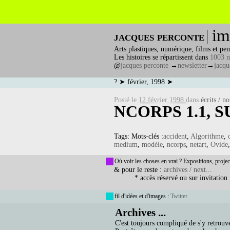
im
jacques perconte
Arts plastiques, numérique, films et pen
Les histoires se répartissent dans
1003 n
@
jacques perconte
→
newsletter
→
jacqu
? ➤ février, 1998 ➤
Posté le
12 février 1998
dans
écrits / no
NCORPS 1.1, 
Tags: Mots-clés :
accident
,
Algorithme
,
medium
,
modèle
,
ncorps
,
netart
,
Ovide
Où voir les choses en vrai ? Expositions, projec
& pour le reste :
archives / next...
* accès réservé ou sur invitation
fil d'idées et d'images :
Twitter
Archives ...
C'est toujours compliqué de s'y retrouve