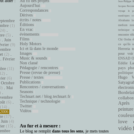
ut aider :
Au fil des projets
Jean-Philippe 
Aujourd'hui
Jacques Percon
Correspondances
voyage
le pa
Dérives
numériques
cr
écrits / notes
eptembre
Abrahams
la
Éditions
embre
(1)
medium
nou
En vrac
24)
.
technique
u
évènements
bre
(5)
.
rencontre
tél
Films
é
)
.
Juin
Chi Ocsha
Holy Motors
ce qu'ils 
évrier
(9)
Ici et là dans le monde
Herreria
t
embre
Images
pour voir
let
(2)
.
Music & sounds
ENSAD
O
.
Février
Non classé
Eddie La
.
Pédagogie / rencontres
pays
pho
bre
(11)
Presse (revue de presse)
politique
12)
.
Presse / textes
Hugo Ve
vier
(6)
Publications
Satyagra
.
Octobre
Rencontres / conversations
électroni
0)
.
Mai
Seasons
Bordelai
)
.
Technart.net / blog.technart.fr
vembre
collabor
Technique / technologie
oût
(6)
.
Après 
Twitter
(14)
.
peinture
Vidéos
2006
couleu
re
(17)
.
love
.
Juin
(4)
Au fur et à mesure :
ier
(15)
.
vidéo
embre
Le blog se remplit
dans tous les sens
, je mets toutes