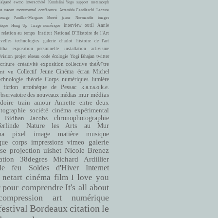
Halgand
ewmo
interactivité
Kundalini Yoga
support
metamorph
te
uaoen
monumental
conférence
Artemisia Gentileschi
Lecture
ssage
Pauillac-Margaux
liberté
jaune
Normandie
images
interview
outil
Annie
itique
Hung Up
Tirage numérique
 relation au temps
Institut National D'Histoire de l'Art
velles technologies
galerie charlot
histoire de l'art
ttha
exposition personnelle
installation
activisme
évision
projet
réseau
code
écologie
Yogi Bhajan
twitter
criture
créativité
exposition collective
théÃ¢tre
ont vu
Collectif Jeune Cinéma
écran
Michel
echnologie
théorie
Corps numériques
lumière
fiction
artothèque de Pessac
k.a.r.a.o.k.e.
bservatoire des nouveaux médias
mur
médias
doire
train
amour
Annette entre deux
cinéma expérimental
tographie
société
Bidhan Jacobs
chronophotographie
rlinde
Nature
les Arts au Mur
matière
musique
ha
pixel
image
que
corps
impressions
vimeo
galerie
se
projection
uishet
Nicole Brenez
38degres
Michard Ardillier
ation
le feu
Soldes d'Hiver
Internet
netart
cinéma
film
I love you
pour comprendre
It's all about
r
compression
art numérique
Bordeaux
citation
le
festival