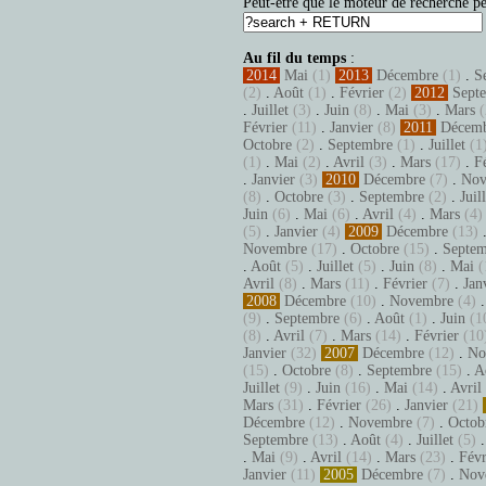
Peut-être que le moteur de recherche pe
Au fil du temps
:
2014
Mai
(1)
2013
Décembre
(1)
.
S
(2)
.
Août
(1)
.
Février
(2)
2012
Sept
.
Juillet
(3)
.
Juin
(8)
.
Mai
(3)
.
Mars
(
Février
(11)
.
Janvier
(8)
2011
Décem
Octobre
(2)
.
Septembre
(1)
.
Juillet
(1
(1)
.
Mai
(2)
.
Avril
(3)
.
Mars
(17)
.
F
.
Janvier
(3)
2010
Décembre
(7)
.
Nov
(8)
.
Octobre
(3)
.
Septembre
(2)
.
Juil
Juin
(6)
.
Mai
(6)
.
Avril
(4)
.
Mars
(4)
(5)
.
Janvier
(4)
2009
Décembre
(13)
Novembre
(17)
.
Octobre
(15)
.
Septem
.
Août
(5)
.
Juillet
(5)
.
Juin
(8)
.
Mai
(
Avril
(8)
.
Mars
(11)
.
Février
(7)
.
Jan
2008
Décembre
(10)
.
Novembre
(4)
(9)
.
Septembre
(6)
.
Août
(1)
.
Juin
(1
(8)
.
Avril
(7)
.
Mars
(14)
.
Février
(10
Janvier
(32)
2007
Décembre
(12)
.
No
(15)
.
Octobre
(8)
.
Septembre
(15)
.
A
Juillet
(9)
.
Juin
(16)
.
Mai
(14)
.
Avril
Mars
(31)
.
Février
(26)
.
Janvier
(21)
Décembre
(12)
.
Novembre
(7)
.
Octob
Septembre
(13)
.
Août
(4)
.
Juillet
(5)
.
Mai
(9)
.
Avril
(14)
.
Mars
(23)
.
Févr
Janvier
(11)
2005
Décembre
(7)
.
Nov