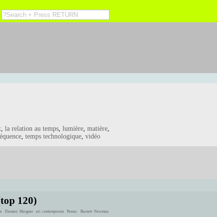
t
,
la relation au temps
,
lumière
,
matière
,
séquence
,
temps technologique
,
vidéo
(top 120)
e
Damien Marguet
art contemporain
Pessac
Barnett Newman