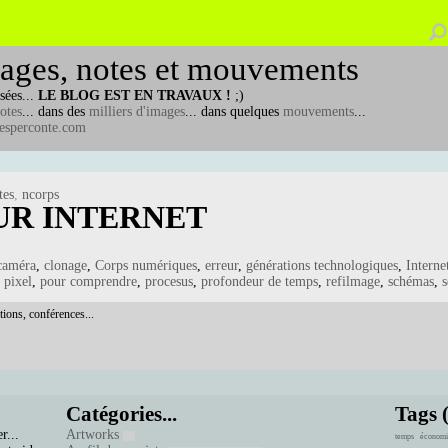
ages, notes et mouvements
sées...
LE BLOG EST EN TRAVAUX !
;)
otes
... dans des
milliers d'images
... dans quelques
mouvements
...
esperconte.com
tes
,
ncorps
SUR INTERNET
caméra
,
clonage
,
Corps numériques
,
erreur
,
générations technologiques
,
Interne
,
pixel
,
pour comprendre
,
procesus
,
profondeur de temps
,
refilmage
,
schémas
,
tions, conférences...
Catégories...
Tags 
r...
Artworks
temps
économi