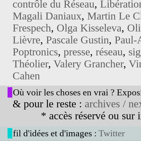
contrôle du Réseau
,
Libératio
Magali Daniaux
,
Martin Le Ch
Frespech
,
Olga Kisseleva
,
Oli
Lièvre
,
Pascale Gustin
,
Paul-
Poptronics
,
presse
,
réseau
,
si
Théolier
,
Valery Grancher
,
Vi
Cahen
Où voir les choses en vrai ? Exposi
& pour le reste :
archives / nex
* accès réservé ou sur in
fil d'idées et d'images :
Twitter