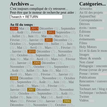
Archives ...
Catégories...
C'est toujours compliqué de s'y retrouver...
Artworks
Peut-être que le moteur de recherche peut aider :
Au fil des projets
Aujourd'hui
Correspondances
Dérives
Au fil du temps
:
écrits / notes
2014
Mai
(1)
2013
Décembre
(1)
.
Septembre
Éditions
(2)
.
Août
(1)
.
Février
(2)
2012
Septembre
(1)
En vrac
.
Juillet
(3)
.
Juin
(8)
.
Mai
(3)
.
Mars
(24)
.
évènements
Février
(11)
.
Janvier
(8)
2011
Décembre
(5)
.
Films
Octobre
(2)
.
Septembre
(1)
.
Juillet
(1)
.
Juin
Holy Motors
(1)
.
Mai
(2)
.
Avril
(3)
.
Mars
(17)
.
Février
(9)
Ici et là dans le mo
.
Janvier
(3)
2010
Décembre
(7)
.
Novembre
Images
(8)
.
Octobre
(3)
.
Septembre
(2)
.
Juillet
(2)
.
Music & sounds
Juin
(6)
.
Mai
(6)
.
Avril
(4)
.
Mars
(4)
.
Février
Non classé
(5)
.
Janvier
(4)
2009
Décembre
(13)
.
Pédagogie / rencont
Novembre
(17)
.
Octobre
(15)
.
Septembre
(11)
Presse (revue de pre
.
Août
(5)
.
Juillet
(5)
.
Juin
(8)
.
Mai
(12)
.
Presse / textes
Avril
(8)
.
Mars
(11)
.
Février
(7)
.
Janvier
(6)
Publications
2008
Décembre
(10)
.
Novembre
(4)
.
Octobre
Rencontres / conver
(9)
.
Septembre
(6)
.
Août
(1)
.
Juin
(10)
.
Mai
Seasons
(8)
.
Avril
(7)
.
Mars
(14)
.
Février
(10)
.
Technart.net / blog.
Janvier
(32)
2007
Décembre
(12)
.
Novembre
Technique / technol
(15)
.
Octobre
(8)
.
Septembre
(15)
.
Août
(6)
.
Twitter
Juillet
(9)
.
Juin
(16)
.
Mai
(14)
.
Avril
(14)
.
Vidéos
Mars
(31)
.
Février
(26)
.
Janvier
(21)
2006
Décembre
(12)
.
Novembre
(7)
.
Octobre
(17)
.