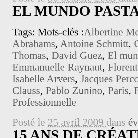
EL MUNDO PASTA 
Tags: Mots-clés :
Albertine Me
Abrahams
,
Antoine Schmitt
,
Thomas
,
David Guez
,
El mun
Emmanuelle Raynaut
,
Florent
Isabelle Arvers
,
Jacques Perc
Clauss
,
Pablo Zunino
,
Paris
,
Professionnelle
Posté le
25 avril 2009
dans
év
15 ANS DE CRÉAT