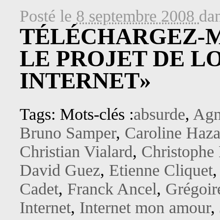
Posté le
8 septembre 2008
da
TÉLÉCHARGEZ-M
LE PROJET DE LO
INTERNET»
Tags: Mots-clés :
absurde
,
Agn
Bruno Samper
,
Caroline Haza
Christian Vialard
,
Christophe
David Guez
,
Etienne Cliquet
Cadet
,
Franck Ancel
,
Grégoir
Internet
,
Internet mon amour
,