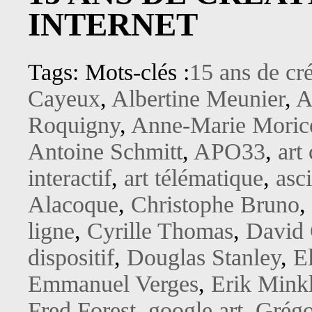
INTERNET
Tags: Mots-clés :
15 ans de cré
Cayeux
,
Albertine Meunier
,
A
Roquigny
,
Anne-Marie Moric
Antoine Schmitt
,
APO33
,
art
interactif
,
art télématique
,
asci
Alacoque
,
Christophe Bruno
,
ligne
,
Cyrille Thomas
,
David
dispositif
,
Douglas Stanley
,
E
Emmanuel Verges
,
Erik Mink
Fred Forest
,
google art
,
Grégo