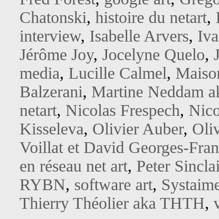
Chatonski
,
histoire du netart
,
interview
,
Isabelle Arvers
,
Iv
Jérôme Joy
,
Jocelyne Quelo
,
media
,
Lucille Calmel
,
Maison
Balzerani
,
Martine Neddam a
netart
,
Nicolas Frespech
,
Nico
Kisseleva
,
Olivier Auber
,
Oliv
Voillat et David Georges-Fran
en réseau net art
,
Peter Sinclai
RYBN
,
software art
,
Systaim
Thierry Théolier aka THTH
,