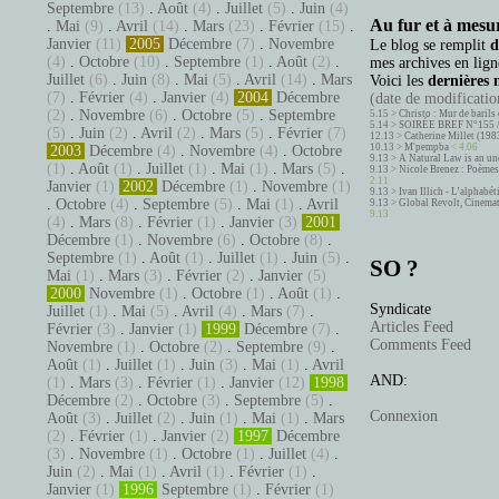
Septembre
(13)
.
Août
(4)
.
Juillet
(5)
.
Juin
(4)
Au fur et à mesur
.
Mai
(9)
.
Avril
(14)
.
Mars
(23)
.
Février
(15)
.
Janvier
(11)
2005
Décembre
(7)
.
Novembre
Le blog se remplit
d
(4)
.
Octobre
(10)
.
Septembre
(1)
.
Août
(2)
.
mes archives en ligne
Juillet
(6)
.
Juin
(8)
.
Mai
(5)
.
Avril
(14)
.
Mars
Voici les
dernières 
(7)
.
Février
(4)
.
Janvier
(4)
2004
Décembre
(date de modification
(2)
.
Novembre
(6)
.
Octobre
(5)
.
Septembre
5.15 >
Christo : Mur de barils 
5.14 >
SOIRÉE BREF N°155 
(5)
.
Juin
(2)
.
Avril
(2)
.
Mars
(5)
.
Février
(7)
12.13 >
Catherine Millet (198
10.13 >
M'pempba
< 4.06
2003
Décembre
(4)
.
Novembre
(4)
.
Octobre
9.13 >
A Natural Law is an un
(1)
.
Août
(1)
.
Juillet
(1)
.
Mai
(1)
.
Mars
(5)
.
9.13 >
Nicole Brenez : Poèmes 
2.11
Janvier
(1)
2002
Décembre
(1)
.
Novembre
(1)
9.13 >
Ivan Illich - L’alphabé
.
Octobre
(4)
.
Septembre
(5)
.
Mai
(1)
.
Avril
9.13 >
Global Revolt, Cinema
9.13
(4)
.
Mars
(8)
.
Février
(1)
.
Janvier
(3)
2001
Décembre
(1)
.
Novembre
(6)
.
Octobre
(8)
.
Septembre
(1)
.
Août
(1)
.
Juillet
(1)
.
Juin
(5)
.
SO ?
Mai
(1)
.
Mars
(3)
.
Février
(2)
.
Janvier
(5)
2000
Novembre
(1)
.
Octobre
(1)
.
Août
(1)
.
Syndicate
Juillet
(1)
.
Mai
(5)
.
Avril
(4)
.
Mars
(7)
.
Articles Feed
Février
(3)
.
Janvier
(1)
1999
Décembre
(7)
.
Comments Feed
Novembre
(1)
.
Octobre
(2)
.
Septembre
(9)
.
Août
(1)
.
Juillet
(1)
.
Juin
(3)
.
Mai
(1)
.
Avril
AND:
(1)
.
Mars
(3)
.
Février
(1)
.
Janvier
(12)
1998
Décembre
(2)
.
Octobre
(3)
.
Septembre
(5)
.
Connexion
Août
(3)
.
Juillet
(2)
.
Juin
(1)
.
Mai
(1)
.
Mars
(2)
.
Février
(1)
.
Janvier
(2)
1997
Décembre
(3)
.
Novembre
(1)
.
Octobre
(1)
.
Juillet
(4)
.
Juin
(2)
.
Mai
(1)
.
Avril
(1)
.
Février
(1)
.
Janvier
(1)
1996
Septembre
(1)
.
Février
(1)