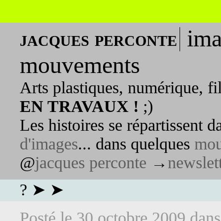
ima
jacques perconte
mouvements
Arts plastiques, numérique, fi
EN TRAVAUX !
;)
Les histoires se répartissent 
d'images
... dans quelques
mou
@
jacques perconte
→
newslet
? ➤ ➤
Posté le
30 octobre 2009
dan