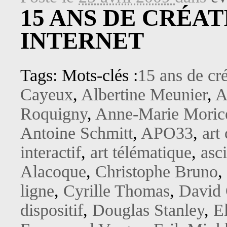
15 ANS DE CRÉAT
INTERNET
Tags: Mots-clés :
15 ans de cré
Cayeux
,
Albertine Meunier
,
A
Roquigny
,
Anne-Marie Moric
Antoine Schmitt
,
APO33
,
art
interactif
,
art télématique
,
asci
Alacoque
,
Christophe Bruno
,
ligne
,
Cyrille Thomas
,
David
dispositif
,
Douglas Stanley
,
E