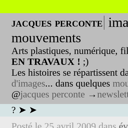
ima
jacques perconte
mouvements
Arts plastiques, numérique, fi
EN TRAVAUX !
;)
Les histoires se répartissent 
d'images
... dans quelques
mou
@
jacques perconte
→
newslet
? ➤ ➤
Posté le
25 avril 2009
dans
év