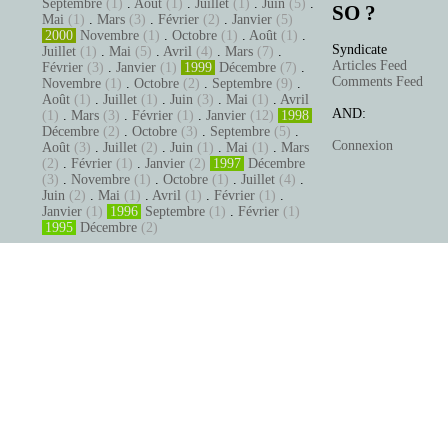
Septembre
(1)
.
Août
(1)
.
Juillet
(1)
.
Juin
(5)
.
SO ?
Mai
(1)
.
Mars
(3)
.
Février
(2)
.
Janvier
(5)
2000
Novembre
(1)
.
Octobre
(1)
.
Août
(1)
.
Syndicate
Juillet
(1)
.
Mai
(5)
.
Avril
(4)
.
Mars
(7)
.
Articles Feed
Février
(3)
.
Janvier
(1)
1999
Décembre
(7)
.
Comments Feed
Novembre
(1)
.
Octobre
(2)
.
Septembre
(9)
.
Août
(1)
.
Juillet
(1)
.
Juin
(3)
.
Mai
(1)
.
Avril
AND:
(1)
.
Mars
(3)
.
Février
(1)
.
Janvier
(12)
1998
Décembre
(2)
.
Octobre
(3)
.
Septembre
(5)
.
Connexion
Août
(3)
.
Juillet
(2)
.
Juin
(1)
.
Mai
(1)
.
Mars
(2)
.
Février
(1)
.
Janvier
(2)
1997
Décembre
(3)
.
Novembre
(1)
.
Octobre
(1)
.
Juillet
(4)
.
Juin
(2)
.
Mai
(1)
.
Avril
(1)
.
Février
(1)
.
Janvier
(1)
1996
Septembre
(1)
.
Février
(1)
1995
Décembre
(2)