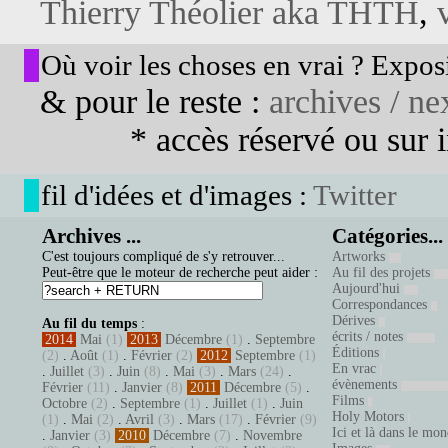
Thierry Théolier aka THTH
,
Où voir les choses en vrai ? Exposi
& pour le reste :
archives / nex
* accès réservé ou sur in
fil d'idées et d'images :
Twitter
Archives ...
Catégories...
C'est toujours compliqué de s'y retrouver...
Artworks
Peut-être que le moteur de recherche peut aider :
Au fil des projets
Aujourd'hui
Correspondances
Dérives
Au fil du temps
:
écrits / notes
2014
Mai
(1)
2013
Décembre
(1)
.
Septembre
Éditions
(2)
.
Août
(1)
.
Février
(2)
2012
Septembre
(1)
En vrac
.
Juillet
(3)
.
Juin
(8)
.
Mai
(3)
.
Mars
(24)
.
évènements
Février
(11)
.
Janvier
(8)
2011
Décembre
(5)
.
Films
Octobre
(2)
.
Septembre
(1)
.
Juillet
(1)
.
Juin
Holy Motors
(1)
.
Mai
(2)
.
Avril
(3)
.
Mars
(17)
.
Février
(9)
Ici et là dans le mo
.
Janvier
(3)
2010
Décembre
(7)
.
Novembre