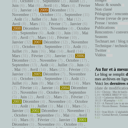
Images
(8)
.
Octobre
(3)
.
Septembre
(2)
.
Juillet
(2)
.
Music & sounds
Juin
(6)
.
Mai
(6)
.
Avril
(4)
.
Mars
(4)
.
Février
Non classé
(5)
.
Janvier
(4)
2009
Décembre
(13)
.
Pédagogie / rencont
Novembre
(17)
.
Octobre
(15)
.
Septembre
(11)
Presse (revue de pre
.
Août
(5)
.
Juillet
(5)
.
Juin
(8)
.
Mai
(12)
.
Presse / textes
Avril
(8)
.
Mars
(11)
.
Février
(7)
.
Janvier
(6)
Publications
2008
Décembre
(10)
.
Novembre
(4)
.
Octobre
Rencontres / conver
(9)
.
Septembre
(6)
.
Août
(1)
.
Juin
(10)
.
Mai
Seasons
(8)
.
Avril
(7)
.
Mars
(14)
.
Février
(10)
.
Technart.net / blog.
Janvier
(32)
2007
Décembre
(12)
.
Novembre
Technique / technol
(15)
.
Octobre
(8)
.
Septembre
(15)
.
Août
(6)
.
Twitter
Juillet
(9)
.
Juin
(16)
.
Mai
(14)
.
Avril
(14)
.
Vidéos
Mars
(31)
.
Février
(26)
.
Janvier
(21)
2006
Décembre
(12)
.
Novembre
(7)
.
Octobre
(17)
.
Septembre
(13)
.
Août
(4)
.
Juillet
(5)
.
Juin
(4)
Au fur et à mesur
.
Mai
(9)
.
Avril
(14)
.
Mars
(23)
.
Février
(15)
.
Janvier
(11)
2005
Décembre
(7)
.
Novembre
Le blog se remplit
d
(4)
.
Octobre
(10)
.
Septembre
(1)
.
Août
(2)
.
mes archives en ligne
Juillet
(6)
.
Juin
(8)
.
Mai
(5)
.
Avril
(14)
.
Mars
Voici les
dernières 
(7)
.
Février
(4)
.
Janvier
(4)
2004
Décembre
(date de modification
(2)
.
Novembre
(6)
.
Octobre
(5)
.
Septembre
5.15 >
Christo : Mur de barils 
5.14 >
SOIRÉE BREF N°155 
(5)
.
Juin
(2)
.
Avril
(2)
.
Mars
(5)
.
Février
(7)
12.13 >
Catherine Millet (198
10.13 >
M'pempba
< 4.06
2003
Décembre
(4)
.
Novembre
(4)
.
Octobre
9.13 >
A Natural Law is an un
(1)
.
Août
(1)
.
Juillet
(1)
.
Mai
(1)
.
Mars
(5)
.
9.13 >
Nicole Brenez : Poèmes 
2.11
Janvier
(1)
2002
Décembre
(1)
.
Novembre
(1)
9.13 >
Ivan Illich - L’alphabé
.
Octobre
(4)
.
Septembre
(5)
.
Mai
(1)
.
Avril
9.13 >
Global Revolt, Cinema
9.13
(4)
.
Mars
(8)
.
Février
(1)
.
Janvier
(3)
2001
Décembre
(1)
.
Novembre
(6)
.
Octobre
(8)
.