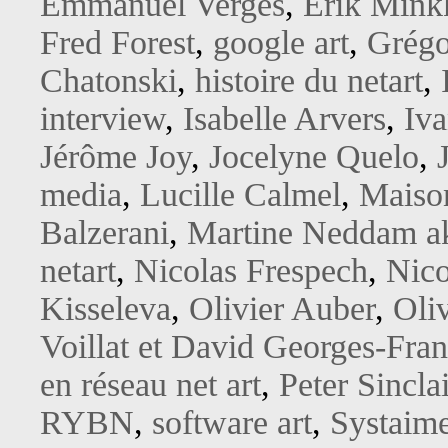
Emmanuel Verges
,
Erik Mink
Fred Forest
,
google art
,
Grégo
Chatonski
,
histoire du netart
,
interview
,
Isabelle Arvers
,
Iv
Jérôme Joy
,
Jocelyne Quelo
,
media
,
Lucille Calmel
,
Maison
Balzerani
,
Martine Neddam a
netart
,
Nicolas Frespech
,
Nico
Kisseleva
,
Olivier Auber
,
Oliv
Voillat et David Georges-Fran
en réseau net art
,
Peter Sinclai
RYBN
,
software art
,
Systaim