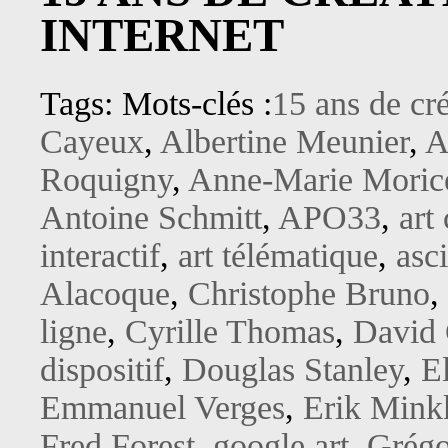
INTERNET
Tags: Mots-clés :
15 ans de cré
Cayeux
,
Albertine Meunier
,
A
Roquigny
,
Anne-Marie Moric
Antoine Schmitt
,
APO33
,
art
interactif
,
art télématique
,
asci
Alacoque
,
Christophe Bruno
,
ligne
,
Cyrille Thomas
,
David
dispositif
,
Douglas Stanley
,
E
Emmanuel Verges
,
Erik Mink
Fred Forest
,
google art
,
Grégo