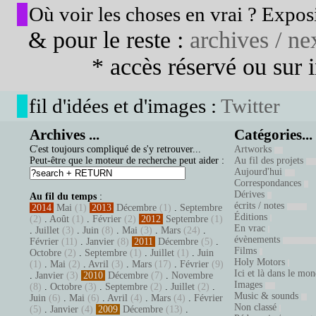
Où voir les choses en vrai ? Exposi
& pour le reste :
archives / nex
* accès réservé ou sur in
fil d'idées et d'images :
Twitter
Archives ...
Catégories...
C'est toujours compliqué de s'y retrouver...
Artworks
Peut-être que le moteur de recherche peut aider :
Au fil des projets
Aujourd'hui
Correspondances
Dérives
Au fil du temps
:
écrits / notes
2014
Mai
(1)
2013
Décembre
(1)
.
Septembre
Éditions
(2)
.
Août
(1)
.
Février
(2)
2012
Septembre
(1)
En vrac
.
Juillet
(3)
.
Juin
(8)
.
Mai
(3)
.
Mars
(24)
.
évènements
Février
(11)
.
Janvier
(8)
2011
Décembre
(5)
.
Films
Octobre
(2)
.
Septembre
(1)
.
Juillet
(1)
.
Juin
Holy Motors
(1)
.
Mai
(2)
.
Avril
(3)
.
Mars
(17)
.
Février
(9)
Ici et là dans le mo
.
Janvier
(3)
2010
Décembre
(7)
.
Novembre
Images
(8)
.
Octobre
(3)
.
Septembre
(2)
.
Juillet
(2)
.
Music & sounds
Juin
(6)
.
Mai
(6)
.
Avril
(4)
.
Mars
(4)
.
Février
Non classé
(5)
.
Janvier
(4)
2009
Décembre
(13)
.