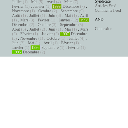
Syndicate
Juillet
(1)
.
Mai
(5)
.
Avril
(4)
.
Mars
(7)
.
Articles Feed
Février
(3)
.
Janvier
(1)
1999
Décembre
(7)
.
Comments Feed
Novembre
(1)
.
Octobre
(2)
.
Septembre
(9)
.
Août
(1)
.
Juillet
(1)
.
Juin
(3)
.
Mai
(1)
.
Avril
AND:
(1)
.
Mars
(3)
.
Février
(1)
.
Janvier
(12)
1998
Décembre
(2)
.
Octobre
(3)
.
Septembre
(5)
.
Connexion
Août
(3)
.
Juillet
(2)
.
Juin
(1)
.
Mai
(1)
.
Mars
(2)
.
Février
(1)
.
Janvier
(2)
1997
Décembre
(3)
.
Novembre
(1)
.
Octobre
(1)
.
Juillet
(4)
.
Juin
(2)
.
Mai
(1)
.
Avril
(1)
.
Février
(1)
.
Janvier
(1)
1996
Septembre
(1)
.
Février
(1)
1995
Décembre
(2)