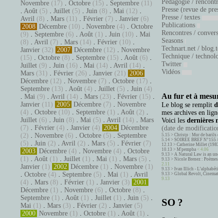
Pédagogie / rencont
Novembre
(17)
.
Octobre
(15)
.
Septembre
(11)
Presse (revue de pre
.
Août
(5)
.
Juillet
(5)
.
Juin
(8)
.
Mai
(12)
.
Presse / textes
Avril
(8)
.
Mars
(11)
.
Février
(7)
.
Janvier
(6)
Publications
2008
Décembre
(10)
.
Novembre
(4)
.
Octobre
Rencontres / conver
(9)
.
Septembre
(6)
.
Août
(1)
.
Juin
(10)
.
Mai
Seasons
(8)
.
Avril
(7)
.
Mars
(14)
.
Février
(10)
.
Technart.net / blog.
Janvier
(32)
2007
Décembre
(12)
.
Novembre
Technique / technol
(15)
.
Octobre
(8)
.
Septembre
(15)
.
Août
(6)
.
Twitter
Juillet
(9)
.
Juin
(16)
.
Mai
(14)
.
Avril
(14)
.
Vidéos
Mars
(31)
.
Février
(26)
.
Janvier
(21)
2006
Décembre
(12)
.
Novembre
(7)
.
Octobre
(17)
.
Septembre
(13)
.
Août
(4)
.
Juillet
(5)
.
Juin
(4)
Au fur et à mesur
.
Mai
(9)
.
Avril
(14)
.
Mars
(23)
.
Février
(15)
.
Janvier
(11)
2005
Décembre
(7)
.
Novembre
Le blog se remplit
d
(4)
.
Octobre
(10)
.
Septembre
(1)
.
Août
(2)
.
mes archives en ligne
Juillet
(6)
.
Juin
(8)
.
Mai
(5)
.
Avril
(14)
.
Mars
Voici les
dernières 
(7)
.
Février
(4)
.
Janvier
(4)
2004
Décembre
(date de modification
(2)
.
Novembre
(6)
.
Octobre
(5)
.
Septembre
5.15 >
Christo : Mur de barils 
5.14 >
SOIRÉE BREF N°155 
(5)
.
Juin
(2)
.
Avril
(2)
.
Mars
(5)
.
Février
(7)
12.13 >
Catherine Millet (198
10.13 >
M'pempba
< 4.06
2003
Décembre
(4)
.
Novembre
(4)
.
Octobre
9.13 >
A Natural Law is an un
(1)
.
Août
(1)
.
Juillet
(1)
.
Mai
(1)
.
Mars
(5)
.
9.13 >
Nicole Brenez : Poèmes 
2.11
Janvier
(1)
2002
Décembre
(1)
.
Novembre
(1)
9.13 >
Ivan Illich - L’alphabé
.
Octobre
(4)
.
Septembre
(5)
.
Mai
(1)
.
Avril
9.13 >
Global Revolt, Cinema
9.13
(4)
.
Mars
(8)
.
Février
(1)
.
Janvier
(3)
2001
Décembre
(1)
.
Novembre
(6)
.
Octobre
(8)
.
Septembre
(1)
.
Août
(1)
.
Juillet
(1)
.
Juin
(5)
.
SO ?
Mai
(1)
.
Mars
(3)
.
Février
(2)
.
Janvier
(5)
2000
Novembre
(1)
.
Octobre
(1)
.
Août
(1)
.