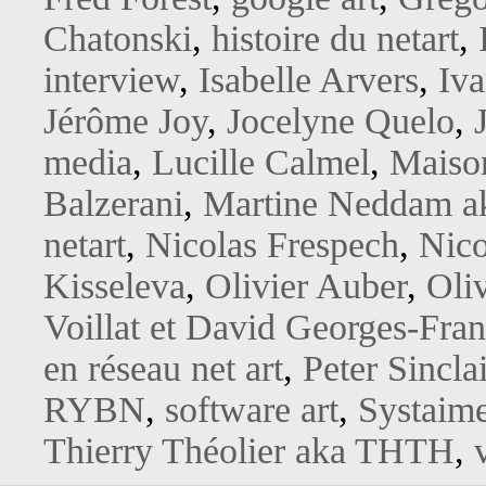
Chatonski
,
histoire du netart
,
interview
,
Isabelle Arvers
,
Iv
Jérôme Joy
,
Jocelyne Quelo
,
media
,
Lucille Calmel
,
Maison
Balzerani
,
Martine Neddam a
netart
,
Nicolas Frespech
,
Nico
Kisseleva
,
Olivier Auber
,
Oliv
Voillat et David Georges-Fran
en réseau net art
,
Peter Sinclai
RYBN
,
software art
,
Systaim
Thierry Théolier aka THTH
,