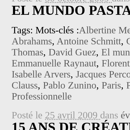
EL MUNDO PASTA 
Tags: Mots-clés :
Albertine Me
Abrahams
,
Antoine Schmitt
,
Thomas
,
David Guez
,
El mun
Emmanuelle Raynaut
,
Florent
Isabelle Arvers
,
Jacques Perc
Clauss
,
Pablo Zunino
,
Paris
,
Professionnelle
Posté le
25 avril 2009
dans
év
15 ANS DE CRÉAT