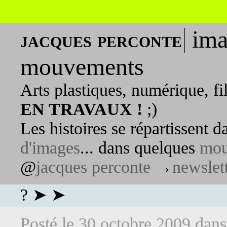
ima
jacques perconte
mouvements
Arts plastiques, numérique, fi
EN TRAVAUX !
;)
Les histoires se répartissent 
d'images
... dans quelques
mou
@
jacques perconte
→
newslet
? ➤ ➤
Posté le
30 octobre 2009
dan