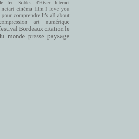
le feu
Soldes d'Hiver
Internet
netart
cinéma
film
I love you
pour comprendre
It's all about
r
compression
art numérique
Bordeaux
citation
le
festival
paysage
du monde
presse