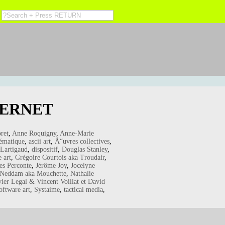
TERNET
ret
,
Anne Roquigny
,
Anne-Marie
lématique
,
ascii art
,
Å“uvres collectives
,
 Lartigaud
,
dispositif
,
Douglas Stanley
,
 art
,
Grégoire Courtois aka Troudair
,
es Perconte
,
Jérôme Joy
,
Jocelyne
 Neddam aka Mouchette
,
Nathalie
vier Legal & Vincent Voillat et David
oftware art
,
Systaime
,
tactical media
,