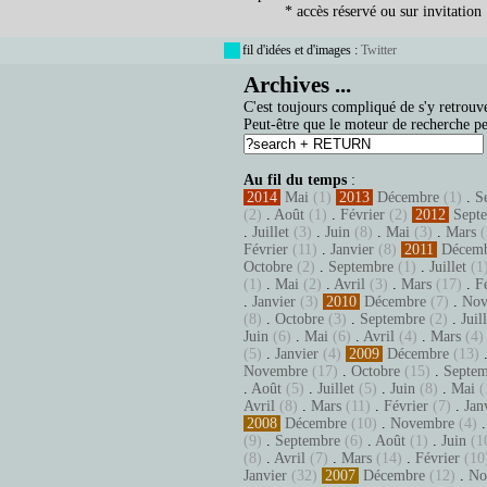
* accès réservé ou sur invitation
fil d'idées et d'images :
Twitter
Archives ...
C'est toujours compliqué de s'y retrouve
Peut-être que le moteur de recherche pe
Au fil du temps
:
2014
Mai
(1)
2013
Décembre
(1)
.
S
(2)
.
Août
(1)
.
Février
(2)
2012
Sept
.
Juillet
(3)
.
Juin
(8)
.
Mai
(3)
.
Mars
(
Février
(11)
.
Janvier
(8)
2011
Décem
Octobre
(2)
.
Septembre
(1)
.
Juillet
(1
(1)
.
Mai
(2)
.
Avril
(3)
.
Mars
(17)
.
F
.
Janvier
(3)
2010
Décembre
(7)
.
Nov
(8)
.
Octobre
(3)
.
Septembre
(2)
.
Juil
Juin
(6)
.
Mai
(6)
.
Avril
(4)
.
Mars
(4)
(5)
.
Janvier
(4)
2009
Décembre
(13)
Novembre
(17)
.
Octobre
(15)
.
Septem
.
Août
(5)
.
Juillet
(5)
.
Juin
(8)
.
Mai
(
Avril
(8)
.
Mars
(11)
.
Février
(7)
.
Jan
2008
Décembre
(10)
.
Novembre
(4)
(9)
.
Septembre
(6)
.
Août
(1)
.
Juin
(1
(8)
.
Avril
(7)
.
Mars
(14)
.
Février
(10
Janvier
(32)
2007
Décembre
(12)
.
No