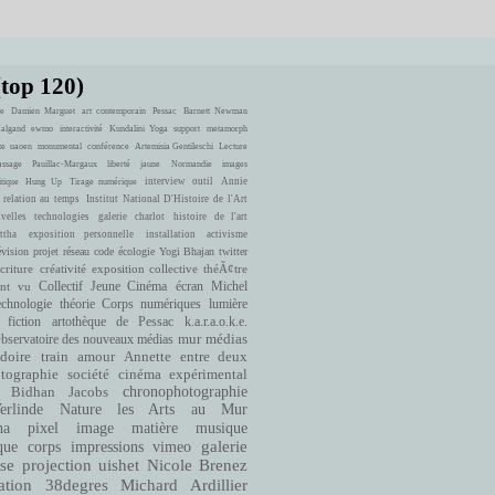
(top 120)
e
Damien Marguet
art contemporain
Pessac
Barnett Newman
Halgand
ewmo
interactivité
Kundalini Yoga
support
metamorph
te
uaoen
monumental
conférence
Artemisia Gentileschi
Lecture
ssage
Pauillac-Margaux
liberté
jaune
Normandie
images
interview
outil
Annie
itique
Hung Up
Tirage numérique
 relation au temps
Institut National D'Histoire de l'Art
velles technologies
galerie charlot
histoire de l'art
ttha
exposition personnelle
installation
activisme
évision
projet
réseau
code
écologie
Yogi Bhajan
twitter
criture
créativité
exposition collective
théÃ¢tre
ont vu
Collectif Jeune Cinéma
écran
Michel
echnologie
théorie
Corps numériques
lumière
fiction
artothèque de Pessac
k.a.r.a.o.k.e.
bservatoire des nouveaux médias
mur
médias
doire
train
amour
Annette entre deux
cinéma expérimental
tographie
société
Bidhan Jacobs
chronophotographie
rlinde
Nature
les Arts au Mur
matière
musique
ha
pixel
image
que
corps
impressions
vimeo
galerie
se
projection
uishet
Nicole Brenez
38degres
Michard Ardillier
ation