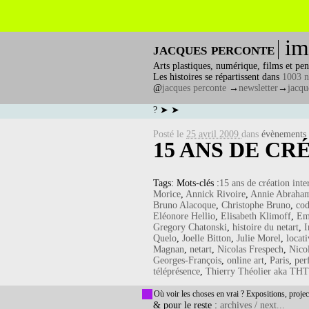
im
jacques perconte
Arts plastiques, numérique, films et pen
Les histoires se répartissent dans
1003 n
@
jacques perconte
→
newsletter
→
jacqu
? ➤ ➤
Posté le
25 avril 2009
dans
évènements
15 ANS DE CR
Tags: Mots-clés :
15 ans de création inte
Morice
,
Annick Rivoire
,
Annie Abraha
Bruno Alacoque
,
Christophe Bruno
,
cod
Eléonore Hellio
,
Elisabeth Klimoff
,
Em
Gregory Chatonski
,
histoire du netart
,
I
Quelo
,
Joelle Bitton
,
Julie Morel
,
locat
Magnan
,
netart
,
Nicolas Frespech
,
Nico
Georges-François
,
online art
,
Paris
,
per
téléprésence
,
Thierry Théolier aka TH
Où voir les choses en vrai ? Expositions, projec
& pour le reste :
archives / next...