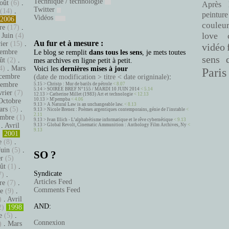
Technique / technologie
oût
(6)
.
Après 
Twitter
(14)
.
peinture
Vidéos
2006
couleu
re
(17)
.
love
.
Juin
(4)
Au fur et à mesure :
ier
(15)
.
vidéo
embre
Le blog se remplit
dans tous les sens
, je mets toutes
sens 
ût
(2)
.
mes archives en ligne petit à petit.
4)
.
Mars
Voici les
dernières mises à jour
Paris
cembre
(date de modification > titre < date origninale)
:
tembre
5.15 >
Christo : Mur de barils de pétrole
< 8.07
5.14 >
SOIRÉE BREF N°155 / MARDI 10 JUIN 2014
< 5.14
vrier
(7)
12.13 >
Catherine Millet (1983) Art et technologie
< 12.13
10.13 >
M'pempba
< 4.06
Octobre
9.13 >
A Natural Law is an unchangeable law.
< 8.13
ars
(5)
.
9.13 >
Nicole Brenez : Poèmes argentiques contemporains, génie de l'instable
<
2.11
mbre
(1)
9.13 >
Ivan Illich - L’alphabétisme informatique et le rêve cybernétique
< 9.13
.
Avril
9.13 >
Global Revolt, Cinematic Ammunition : Anthology Film Archives, Ny
<
9.13
)
2001
e
(8)
.
Juin
(5)
.
SO ?
er
(5)
ût
(1)
.
Syndicate
7)
.
Articles Feed
re
(7)
.
Comments Feed
e
(9)
.
)
.
Avril
AND:
2)
1998
e
(5)
.
Connexion
)
.
Mars