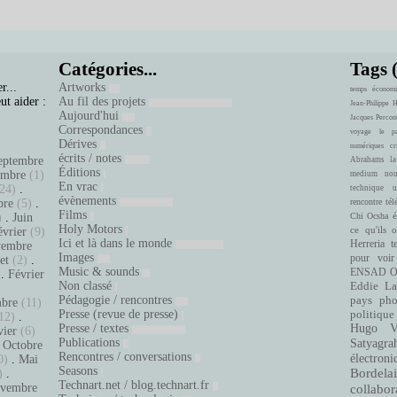
Catégories...
Tags 
r...
Artworks
temps
économi
ut aider :
Au fil des projets
Jean-Philippe 
Aujourd'hui
Jacques Percon
Correspondances
voyage
le pa
Dérives
numériques
cr
écrits / notes
eptembre
Abrahams
la
Éditions
embre
(1)
medium
nou
En vrac
24)
.
technique
u
évènements
bre
(5)
.
rencontre
tél
Films
é
)
.
Juin
Chi Ocsha
Holy Motors
ce qu'ils 
évrier
(9)
Ici et là dans le monde
Herreria
t
embre
Images
pour voir
let
(2)
.
Music & sounds
ENSAD
O
.
Février
Non classé
Eddie La
.
Pédagogie / rencontres
pays
pho
bre
(11)
Presse (revue de presse)
politique
12)
.
Presse / textes
Hugo Ve
vier
(6)
Publications
Satyagra
.
Octobre
Rencontres / conversations
électroni
0)
.
Mai
Seasons
Bordelai
)
.
Technart.net / blog.technart.fr
vembre
collabor