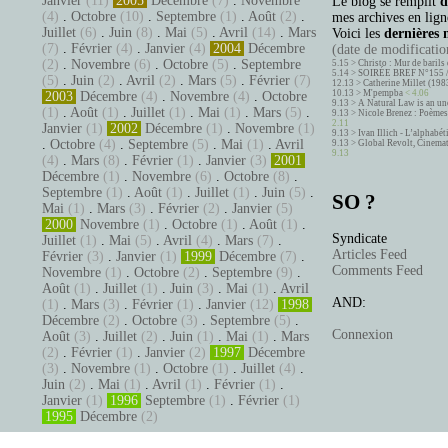
Janvier
(11)
2005
Décembre
(7)
.
Novembre
Le blog se remplit
d
(4)
.
Octobre
(10)
.
Septembre
(1)
.
Août
(2)
.
mes archives en ligne
Juillet
(6)
.
Juin
(8)
.
Mai
(5)
.
Avril
(14)
.
Mars
Voici les
dernières 
(7)
.
Février
(4)
.
Janvier
(4)
2004
Décembre
(date de modification
(2)
.
Novembre
(6)
.
Octobre
(5)
.
Septembre
5.15 >
Christo : Mur de barils 
5.14 >
SOIRÉE BREF N°155 
(5)
.
Juin
(2)
.
Avril
(2)
.
Mars
(5)
.
Février
(7)
12.13 >
Catherine Millet (198
10.13 >
M'pempba
< 4.06
2003
Décembre
(4)
.
Novembre
(4)
.
Octobre
9.13 >
A Natural Law is an un
(1)
.
Août
(1)
.
Juillet
(1)
.
Mai
(1)
.
Mars
(5)
.
9.13 >
Nicole Brenez : Poèmes 
2.11
Janvier
(1)
2002
Décembre
(1)
.
Novembre
(1)
9.13 >
Ivan Illich - L’alphabé
.
Octobre
(4)
.
Septembre
(5)
.
Mai
(1)
.
Avril
9.13 >
Global Revolt, Cinema
9.13
(4)
.
Mars
(8)
.
Février
(1)
.
Janvier
(3)
2001
Décembre
(1)
.
Novembre
(6)
.
Octobre
(8)
.
Septembre
(1)
.
Août
(1)
.
Juillet
(1)
.
Juin
(5)
.
SO ?
Mai
(1)
.
Mars
(3)
.
Février
(2)
.
Janvier
(5)
2000
Novembre
(1)
.
Octobre
(1)
.
Août
(1)
.
Syndicate
Juillet
(1)
.
Mai
(5)
.
Avril
(4)
.
Mars
(7)
.
Articles Feed
Février
(3)
.
Janvier
(1)
1999
Décembre
(7)
.
Comments Feed
Novembre
(1)
.
Octobre
(2)
.
Septembre
(9)
.
Août
(1)
.
Juillet
(1)
.
Juin
(3)
.
Mai
(1)
.
Avril
AND:
(1)
.
Mars
(3)
.
Février
(1)
.
Janvier
(12)
1998
Décembre
(2)
.
Octobre
(3)
.
Septembre
(5)
.
Connexion
Août
(3)
.
Juillet
(2)
.
Juin
(1)
.
Mai
(1)
.
Mars
(2)
.
Février
(1)
.
Janvier
(2)
1997
Décembre
(3)
.
Novembre
(1)
.
Octobre
(1)
.
Juillet
(4)
.
Juin
(2)
.
Mai
(1)
.
Avril
(1)
.
Février
(1)
.
Janvier
(1)
1996
Septembre
(1)
.
Février
(1)
1995
Décembre
(2)