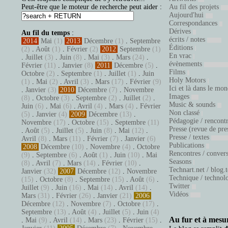
Peut-être que le moteur de recherche peut aider :
Au fil des projets
Aujourd'hui
Correspondances
Dérives
Au fil du temps
:
écrits / notes
2014
Mai
(1)
2013
Décembre
(1)
.
Septembre
Éditions
(2)
.
Août
(1)
.
Février
(2)
2012
Septembre
(1)
En vrac
.
Juillet
(3)
.
Juin
(8)
.
Mai
(3)
.
Mars
(24)
.
évènements
Février
(11)
.
Janvier
(8)
2011
Décembre
(5)
.
Films
Octobre
(2)
.
Septembre
(1)
.
Juillet
(1)
.
Juin
Holy Motors
(1)
.
Mai
(2)
.
Avril
(3)
.
Mars
(17)
.
Février
(9)
Ici et là dans le mo
.
Janvier
(3)
2010
Décembre
(7)
.
Novembre
Images
(8)
.
Octobre
(3)
.
Septembre
(2)
.
Juillet
(2)
.
Music & sounds
Juin
(6)
.
Mai
(6)
.
Avril
(4)
.
Mars
(4)
.
Février
Non classé
(5)
.
Janvier
(4)
2009
Décembre
(13)
.
Pédagogie / rencont
Novembre
(17)
.
Octobre
(15)
.
Septembre
(11)
Presse (revue de pre
.
Août
(5)
.
Juillet
(5)
.
Juin
(8)
.
Mai
(12)
.
Presse / textes
Avril
(8)
.
Mars
(11)
.
Février
(7)
.
Janvier
(6)
Publications
2008
Décembre
(10)
.
Novembre
(4)
.
Octobre
Rencontres / conver
(9)
.
Septembre
(6)
.
Août
(1)
.
Juin
(10)
.
Mai
Seasons
(8)
.
Avril
(7)
.
Mars
(14)
.
Février
(10)
.
Technart.net / blog.
Janvier
(32)
2007
Décembre
(12)
.
Novembre
Technique / technol
(15)
.
Octobre
(8)
.
Septembre
(15)
.
Août
(6)
.
Twitter
Juillet
(9)
.
Juin
(16)
.
Mai
(14)
.
Avril
(14)
.
Vidéos
Mars
(31)
.
Février
(26)
.
Janvier
(21)
2006
Décembre
(12)
.
Novembre
(7)
.
Octobre
(17)
.
Septembre
(13)
.
Août
(4)
.
Juillet
(5)
.
Juin
(4)
Au fur et à mesur
.
Mai
(9)
.
Avril
(14)
.
Mars
(23)
.
Février
(15)
.