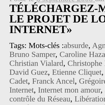
TÉLÉCHARGEZ-M
LE PROJET DE LO
INTERNET»
Tags: Mots-clés :
absurde
,
Agn
Bruno Samper
,
Caroline Haza
Christian Vialard
,
Christophe
David Guez
,
Etienne Cliquet
Cadet
,
Franck Ancel
,
Grégoir
Internet
,
Internet mon amour
,
contrôle du Réseau
,
Libératio