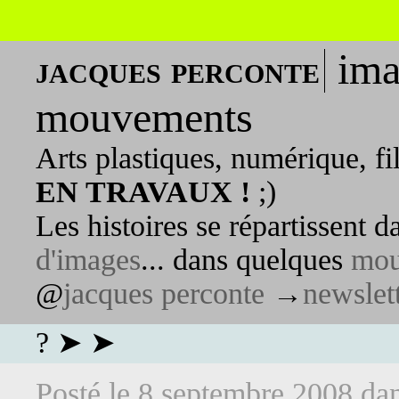
ima
jacques perconte
mouvements
Arts plastiques, numérique, fi
EN TRAVAUX !
;)
Les histoires se répartissent 
d'images
... dans quelques
mou
@
jacques perconte
→
newslet
? ➤ ➤
Posté le
8 septembre 2008
da