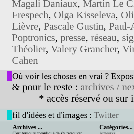
Magali Daniaux
,
Martin Le Ch
Frespech
,
Olga Kisseleva
,
Oli
Lièvre
,
Pascale Gustin
,
Paul-
Poptronics
,
presse
,
réseau
,
si
Théolier
,
Valery Grancher
,
Vi
Cahen
Où voir les choses en vrai ? Exposi
& pour le reste :
archives / nex
* accès réservé ou sur in
fil d'idées et d'images :
Twitter
Archives ...
Catégories...
C'est toujours compliqué de s'y retrouver...
Artworks