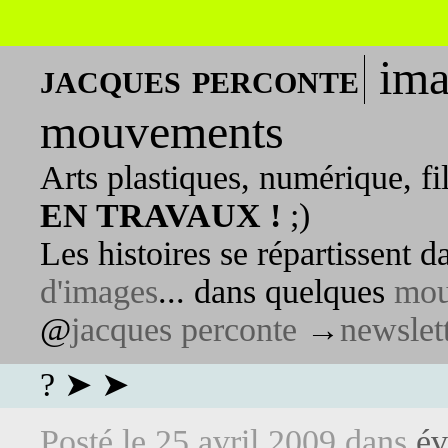
ima
jacques perconte
mouvements
Arts plastiques, numérique, fi
EN TRAVAUX !
;)
Les histoires se répartissent 
d'images
... dans quelques
mou
@
jacques perconte
→
newslet
? ➤ ➤
Posté le
25 avril 2009
dans
év