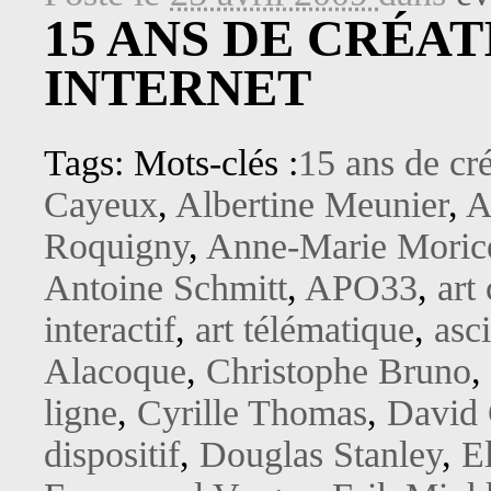
15 ANS DE CRÉAT
INTERNET
Tags: Mots-clés :
15 ans de cré
Cayeux
,
Albertine Meunier
,
A
Roquigny
,
Anne-Marie Moric
Antoine Schmitt
,
APO33
,
art
interactif
,
art télématique
,
asci
Alacoque
,
Christophe Bruno
,
ligne
,
Cyrille Thomas
,
David
dispositif
,
Douglas Stanley
,
E