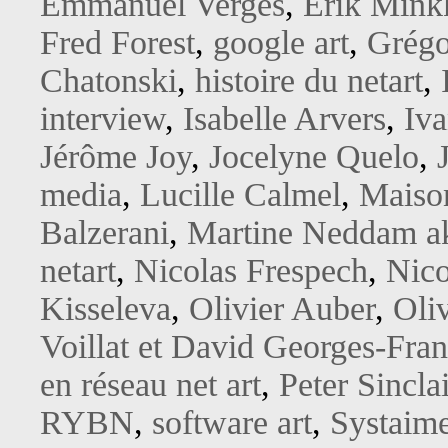
Emmanuel Verges
,
Erik Mink
Fred Forest
,
google art
,
Grégo
Chatonski
,
histoire du netart
,
interview
,
Isabelle Arvers
,
Iv
Jérôme Joy
,
Jocelyne Quelo
,
media
,
Lucille Calmel
,
Maison
Balzerani
,
Martine Neddam a
netart
,
Nicolas Frespech
,
Nico
Kisseleva
,
Olivier Auber
,
Oliv
Voillat et David Georges-Fran
en réseau net art
,
Peter Sinclai
RYBN
,
software art
,
Systaim