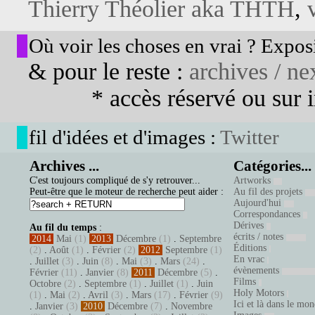
Thierry Théolier aka THTH
,
Où voir les choses en vrai ? Exposi
& pour le reste :
archives / nex
* accès réservé ou sur in
fil d'idées et d'images :
Twitter
Archives ...
Catégories...
C'est toujours compliqué de s'y retrouver...
Artworks
Peut-être que le moteur de recherche peut aider :
Au fil des projets
Aujourd'hui
Correspondances
Dérives
Au fil du temps
:
écrits / notes
2014
Mai
(1)
2013
Décembre
(1)
.
Septembre
Éditions
(2)
.
Août
(1)
.
Février
(2)
2012
Septembre
(1)
En vrac
.
Juillet
(3)
.
Juin
(8)
.
Mai
(3)
.
Mars
(24)
.
évènements
Février
(11)
.
Janvier
(8)
2011
Décembre
(5)
.
Films
Octobre
(2)
.
Septembre
(1)
.
Juillet
(1)
.
Juin
Holy Motors
(1)
.
Mai
(2)
.
Avril
(3)
.
Mars
(17)
.
Février
(9)
Ici et là dans le mo
.
Janvier
(3)
2010
Décembre
(7)
.
Novembre