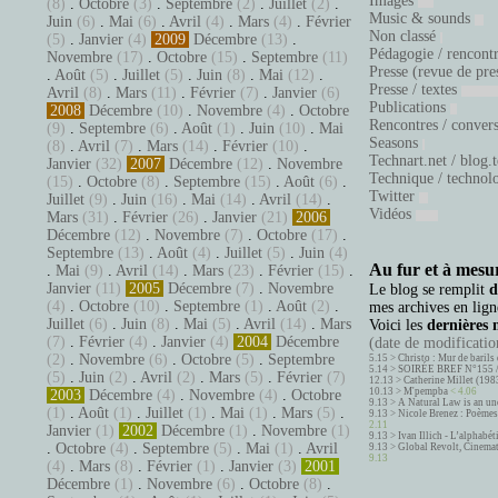
Images
(8)
.
Octobre
(3)
.
Septembre
(2)
.
Juillet
(2)
.
Music & sounds
Juin
(6)
.
Mai
(6)
.
Avril
(4)
.
Mars
(4)
.
Février
Non classé
(5)
.
Janvier
(4)
2009
Décembre
(13)
.
Pédagogie / rencont
Novembre
(17)
.
Octobre
(15)
.
Septembre
(11)
Presse (revue de pre
.
Août
(5)
.
Juillet
(5)
.
Juin
(8)
.
Mai
(12)
.
Presse / textes
Avril
(8)
.
Mars
(11)
.
Février
(7)
.
Janvier
(6)
Publications
2008
Décembre
(10)
.
Novembre
(4)
.
Octobre
Rencontres / conver
(9)
.
Septembre
(6)
.
Août
(1)
.
Juin
(10)
.
Mai
Seasons
(8)
.
Avril
(7)
.
Mars
(14)
.
Février
(10)
.
Technart.net / blog.
Janvier
(32)
2007
Décembre
(12)
.
Novembre
Technique / technol
(15)
.
Octobre
(8)
.
Septembre
(15)
.
Août
(6)
.
Twitter
Juillet
(9)
.
Juin
(16)
.
Mai
(14)
.
Avril
(14)
.
Vidéos
Mars
(31)
.
Février
(26)
.
Janvier
(21)
2006
Décembre
(12)
.
Novembre
(7)
.
Octobre
(17)
.
Septembre
(13)
.
Août
(4)
.
Juillet
(5)
.
Juin
(4)
Au fur et à mesur
.
Mai
(9)
.
Avril
(14)
.
Mars
(23)
.
Février
(15)
.
Janvier
(11)
2005
Décembre
(7)
.
Novembre
Le blog se remplit
d
(4)
.
Octobre
(10)
.
Septembre
(1)
.
Août
(2)
.
mes archives en ligne
Juillet
(6)
.
Juin
(8)
.
Mai
(5)
.
Avril
(14)
.
Mars
Voici les
dernières 
(7)
.
Février
(4)
.
Janvier
(4)
2004
Décembre
(date de modification
(2)
.
Novembre
(6)
.
Octobre
(5)
.
Septembre
5.15 >
Christo : Mur de barils 
5.14 >
SOIRÉE BREF N°155 
(5)
.
Juin
(2)
.
Avril
(2)
.
Mars
(5)
.
Février
(7)
12.13 >
Catherine Millet (198
10.13 >
M'pempba
< 4.06
2003
Décembre
(4)
.
Novembre
(4)
.
Octobre
9.13 >
A Natural Law is an un
(1)
.
Août
(1)
.
Juillet
(1)
.
Mai
(1)
.
Mars
(5)
.
9.13 >
Nicole Brenez : Poèmes 
2.11
Janvier
(1)
2002
Décembre
(1)
.
Novembre
(1)
9.13 >
Ivan Illich - L’alphabé
.
Octobre
(4)
.
Septembre
(5)
.
Mai
(1)
.
Avril
9.13 >
Global Revolt, Cinema
9.13
(4)
.
Mars
(8)
.
Février
(1)
.
Janvier
(3)
2001
Décembre
(1)
.
Novembre
(6)
.
Octobre
(8)
.