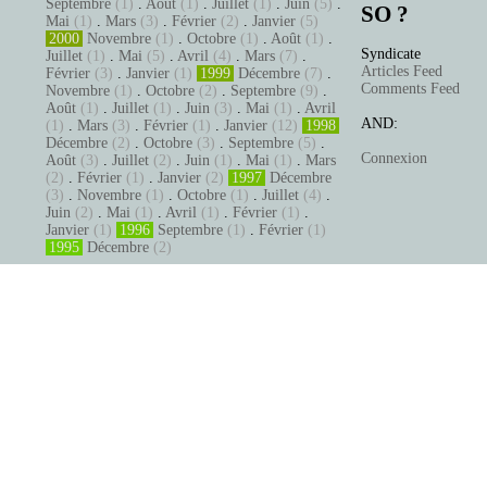
Septembre
(1)
.
Août
(1)
.
Juillet
(1)
.
Juin
(5)
.
SO ?
Mai
(1)
.
Mars
(3)
.
Février
(2)
.
Janvier
(5)
2000
Novembre
(1)
.
Octobre
(1)
.
Août
(1)
.
Syndicate
Juillet
(1)
.
Mai
(5)
.
Avril
(4)
.
Mars
(7)
.
Articles Feed
Février
(3)
.
Janvier
(1)
1999
Décembre
(7)
.
Comments Feed
Novembre
(1)
.
Octobre
(2)
.
Septembre
(9)
.
Août
(1)
.
Juillet
(1)
.
Juin
(3)
.
Mai
(1)
.
Avril
AND:
(1)
.
Mars
(3)
.
Février
(1)
.
Janvier
(12)
1998
Décembre
(2)
.
Octobre
(3)
.
Septembre
(5)
.
Connexion
Août
(3)
.
Juillet
(2)
.
Juin
(1)
.
Mai
(1)
.
Mars
(2)
.
Février
(1)
.
Janvier
(2)
1997
Décembre
(3)
.
Novembre
(1)
.
Octobre
(1)
.
Juillet
(4)
.
Juin
(2)
.
Mai
(1)
.
Avril
(1)
.
Février
(1)
.
Janvier
(1)
1996
Septembre
(1)
.
Février
(1)
1995
Décembre
(2)