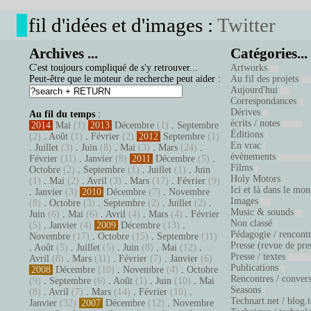
fil d'idées et d'images :
Twitter
Archives ...
Catégories...
C'est toujours compliqué de s'y retrouver...
Artworks
Peut-être que le moteur de recherche peut aider :
Au fil des projets
Aujourd'hui
Correspondances
Dérives
Au fil du temps
:
écrits / notes
2014
Mai
(1)
2013
Décembre
(1)
.
Septembre
Éditions
(2)
.
Août
(1)
.
Février
(2)
2012
Septembre
(1)
En vrac
.
Juillet
(3)
.
Juin
(8)
.
Mai
(3)
.
Mars
(24)
.
évènements
Février
(11)
.
Janvier
(8)
2011
Décembre
(5)
.
Films
Octobre
(2)
.
Septembre
(1)
.
Juillet
(1)
.
Juin
Holy Motors
(1)
.
Mai
(2)
.
Avril
(3)
.
Mars
(17)
.
Février
(9)
Ici et là dans le mo
.
Janvier
(3)
2010
Décembre
(7)
.
Novembre
Images
(8)
.
Octobre
(3)
.
Septembre
(2)
.
Juillet
(2)
.
Music & sounds
Juin
(6)
.
Mai
(6)
.
Avril
(4)
.
Mars
(4)
.
Février
Non classé
(5)
.
Janvier
(4)
2009
Décembre
(13)
.
Pédagogie / rencont
Novembre
(17)
.
Octobre
(15)
.
Septembre
(11)
Presse (revue de pre
.
Août
(5)
.
Juillet
(5)
.
Juin
(8)
.
Mai
(12)
.
Presse / textes
Avril
(8)
.
Mars
(11)
.
Février
(7)
.
Janvier
(6)
Publications
2008
Décembre
(10)
.
Novembre
(4)
.
Octobre
Rencontres / conver
(9)
.
Septembre
(6)
.
Août
(1)
.
Juin
(10)
.
Mai
Seasons
(8)
.
Avril
(7)
.
Mars
(14)
.
Février
(10)
.
Technart.net / blog.
Janvier
(32)
2007
Décembre
(12)
.
Novembre