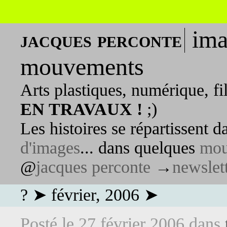
ima
jacques perconte
mouvements
Arts plastiques, numérique, fi
EN TRAVAUX !
;)
Les histoires se répartissent 
d'images
... dans quelques
mou
@
jacques perconte
→
newslet
? ➤ février, 2006 ➤
Posté le
27 février 2006
dans