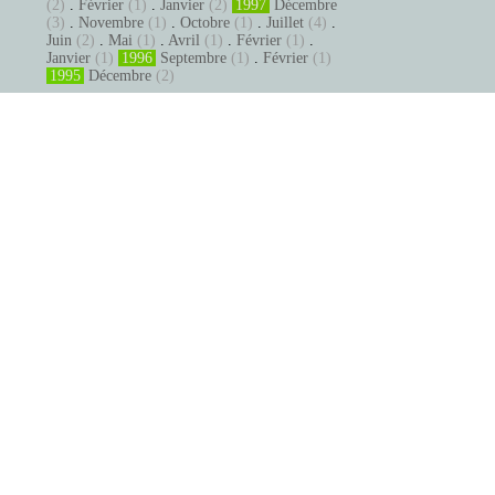
(2)
.
Février
(1)
.
Janvier
(2)
1997
Décembre
(3)
.
Novembre
(1)
.
Octobre
(1)
.
Juillet
(4)
.
Juin
(2)
.
Mai
(1)
.
Avril
(1)
.
Février
(1)
.
Janvier
(1)
1996
Septembre
(1)
.
Février
(1)
1995
Décembre
(2)