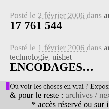
Posté le
2 février 2006
dans
a
17 761 544
Posté le
1 février 2006
dans
a
technologie
,
uishet
ENCODAGES…
Où voir les choses en vrai ? Exposi
& pour le reste :
archives / nex
* accès réservé ou sur in