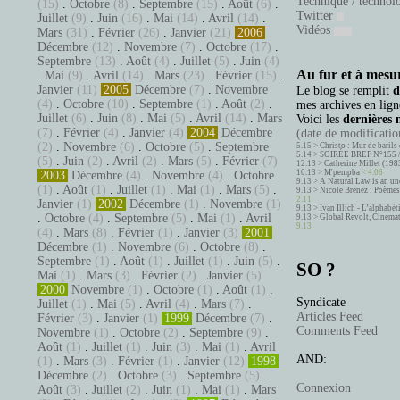
Technique / technol
(15)
.
Octobre
(8)
.
Septembre
(15)
.
Août
(6)
.
Twitter
Juillet
(9)
.
Juin
(16)
.
Mai
(14)
.
Avril
(14)
.
Vidéos
Mars
(31)
.
Février
(26)
.
Janvier
(21)
2006
Décembre
(12)
.
Novembre
(7)
.
Octobre
(17)
.
Septembre
(13)
.
Août
(4)
.
Juillet
(5)
.
Juin
(4)
Au fur et à mesur
.
Mai
(9)
.
Avril
(14)
.
Mars
(23)
.
Février
(15)
.
Janvier
(11)
2005
Décembre
(7)
.
Novembre
Le blog se remplit
d
(4)
.
Octobre
(10)
.
Septembre
(1)
.
Août
(2)
.
mes archives en ligne
Juillet
(6)
.
Juin
(8)
.
Mai
(5)
.
Avril
(14)
.
Mars
Voici les
dernières 
(7)
.
Février
(4)
.
Janvier
(4)
2004
Décembre
(date de modification
(2)
.
Novembre
(6)
.
Octobre
(5)
.
Septembre
5.15 >
Christo : Mur de barils 
5.14 >
SOIRÉE BREF N°155 
(5)
.
Juin
(2)
.
Avril
(2)
.
Mars
(5)
.
Février
(7)
12.13 >
Catherine Millet (198
10.13 >
M'pempba
< 4.06
2003
Décembre
(4)
.
Novembre
(4)
.
Octobre
9.13 >
A Natural Law is an un
(1)
.
Août
(1)
.
Juillet
(1)
.
Mai
(1)
.
Mars
(5)
.
9.13 >
Nicole Brenez : Poèmes 
2.11
Janvier
(1)
2002
Décembre
(1)
.
Novembre
(1)
9.13 >
Ivan Illich - L’alphabé
.
Octobre
(4)
.
Septembre
(5)
.
Mai
(1)
.
Avril
9.13 >
Global Revolt, Cinema
9.13
(4)
.
Mars
(8)
.
Février
(1)
.
Janvier
(3)
2001
Décembre
(1)
.
Novembre
(6)
.
Octobre
(8)
.
Septembre
(1)
.
Août
(1)
.
Juillet
(1)
.
Juin
(5)
.
SO ?
Mai
(1)
.
Mars
(3)
.
Février
(2)
.
Janvier
(5)
2000
Novembre
(1)
.
Octobre
(1)
.
Août
(1)
.
Syndicate
Juillet
(1)
.
Mai
(5)
.
Avril
(4)
.
Mars
(7)
.
Articles Feed
Février
(3)
.
Janvier
(1)
1999
Décembre
(7)
.
Comments Feed
Novembre
(1)
.
Octobre
(2)
.
Septembre
(9)
.
Août
(1)
.
Juillet
(1)
.
Juin
(3)
.
Mai
(1)
.
Avril
AND:
(1)
.
Mars
(3)
.
Février
(1)
.
Janvier
(12)
1998
Décembre
(2)
.
Octobre
(3)
.
Septembre
(5)
.
Connexion
Août
(3)
.
Juillet
(2)
.
Juin
(1)
.
Mai
(1)
.
Mars