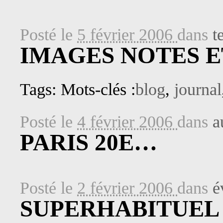
Posté le
5 février 2006
dans
t
IMAGES NOTES 
Tags: Mots-clés :
blog
,
journal
Posté le
4 février 2006
dans
a
PARIS 20E…
Posté le
2 février 2006
dans
é
SUPERHABITUEL 