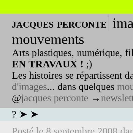
ima
jacques perconte
mouvements
Arts plastiques, numérique, fi
EN TRAVAUX !
;)
Les histoires se répartissent 
d'images
... dans quelques
mou
@
jacques perconte
→
newslet
? ➤ ➤
Posté le
8 septembre 2008
da