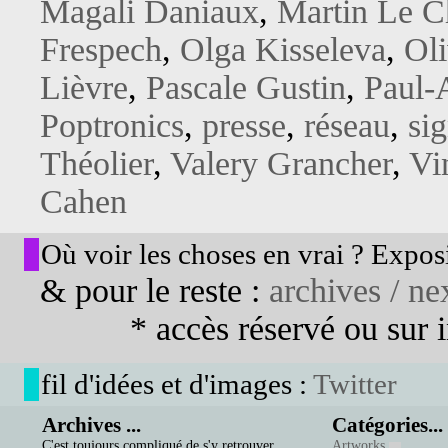
Magali Daniaux
,
Martin Le Ch
Frespech
,
Olga Kisseleva
,
Oli
Lièvre
,
Pascale Gustin
,
Paul-
Poptronics
,
presse
,
réseau
,
si
Théolier
,
Valery Grancher
,
Vi
Cahen
Où voir les choses en vrai ? Exposi
& pour le reste :
archives / nex
* accès réservé ou sur in
fil d'idées et d'images :
Twitter
Archives ...
Catégories...
C'est toujours compliqué de s'y retrouver...
Artworks