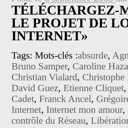
TÉLÉCHARGEZ-M
LE PROJET DE LO
INTERNET»
Tags: Mots-clés :
absurde
,
Agn
Bruno Samper
,
Caroline Haza
Christian Vialard
,
Christophe
David Guez
,
Etienne Cliquet
Cadet
,
Franck Ancel
,
Grégoir
Internet
,
Internet mon amour
,
contrôle du Réseau
,
Libératio