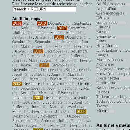
Peut-être que le moteur de recherche peut aider :
Au fil des projets
Aujourd'hui
Correspondances
Dérives
Au fil du temps
:
écrits / notes
2014
Mai
(1)
2013
Décembre
(1)
.
Septembre
Éditions
(2)
.
Août
(1)
.
Février
(2)
2012
Septembre
(1)
En vrac
.
Juillet
(3)
.
Juin
(8)
.
Mai
(3)
.
Mars
(24)
.
évènements
Février
(11)
.
Janvier
(8)
2011
Décembre
(5)
.
Films
Octobre
(2)
.
Septembre
(1)
.
Juillet
(1)
.
Juin
Holy Motors
(1)
.
Mai
(2)
.
Avril
(3)
.
Mars
(17)
.
Février
(9)
Ici et là dans le mo
.
Janvier
(3)
2010
Décembre
(7)
.
Novembre
Images
(8)
.
Octobre
(3)
.
Septembre
(2)
.
Juillet
(2)
.
Music & sounds
Juin
(6)
.
Mai
(6)
.
Avril
(4)
.
Mars
(4)
.
Février
Non classé
(5)
.
Janvier
(4)
2009
Décembre
(13)
.
Pédagogie / rencont
Novembre
(17)
.
Octobre
(15)
.
Septembre
(11)
Presse (revue de pre
.
Août
(5)
.
Juillet
(5)
.
Juin
(8)
.
Mai
(12)
.
Presse / textes
Avril
(8)
.
Mars
(11)
.
Février
(7)
.
Janvier
(6)
Publications
2008
Décembre
(10)
.
Novembre
(4)
.
Octobre
Rencontres / conver
(9)
.
Septembre
(6)
.
Août
(1)
.
Juin
(10)
.
Mai
Seasons
(8)
.
Avril
(7)
.
Mars
(14)
.
Février
(10)
.
Technart.net / blog.
Janvier
(32)
2007
Décembre
(12)
.
Novembre
Technique / technol
(15)
.
Octobre
(8)
.
Septembre
(15)
.
Août
(6)
.
Twitter
Juillet
(9)
.
Juin
(16)
.
Mai
(14)
.
Avril
(14)
.
Vidéos
Mars
(31)
.
Février
(26)
.
Janvier
(21)
2006
Décembre
(12)
.
Novembre
(7)
.
Octobre
(17)
.
Septembre
(13)
.
Août
(4)
.
Juillet
(5)
.
Juin
(4)
Au fur et à mesur
.
Mai
(9)
.
Avril
(14)
.
Mars
(23)
.
Février
(15)
.