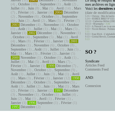
Janvier
(11)
2005
Décembre
(7)
.
Novembre
Le blog se remplit
d
(4)
.
Octobre
(10)
.
Septembre
(1)
.
Août
(2)
.
mes archives en ligne
Juillet
(6)
.
Juin
(8)
.
Mai
(5)
.
Avril
(14)
.
Mars
Voici les
dernières 
(7)
.
Février
(4)
.
Janvier
(4)
2004
Décembre
(date de modification
(2)
.
Novembre
(6)
.
Octobre
(5)
.
Septembre
5.15 >
Christo : Mur de barils 
5.14 >
SOIRÉE BREF N°155 
(5)
.
Juin
(2)
.
Avril
(2)
.
Mars
(5)
.
Février
(7)
12.13 >
Catherine Millet (198
10.13 >
M'pempba
< 4.06
2003
Décembre
(4)
.
Novembre
(4)
.
Octobre
9.13 >
A Natural Law is an un
(1)
.
Août
(1)
.
Juillet
(1)
.
Mai
(1)
.
Mars
(5)
.
9.13 >
Nicole Brenez : Poèmes 
2.11
Janvier
(1)
2002
Décembre
(1)
.
Novembre
(1)
9.13 >
Ivan Illich - L’alphabé
.
Octobre
(4)
.
Septembre
(5)
.
Mai
(1)
.
Avril
9.13 >
Global Revolt, Cinema
9.13
(4)
.
Mars
(8)
.
Février
(1)
.
Janvier
(3)
2001
Décembre
(1)
.
Novembre
(6)
.
Octobre
(8)
.
Septembre
(1)
.
Août
(1)
.
Juillet
(1)
.
Juin
(5)
.
SO ?
Mai
(1)
.
Mars
(3)
.
Février
(2)
.
Janvier
(5)
2000
Novembre
(1)
.
Octobre
(1)
.
Août
(1)
.
Syndicate
Juillet
(1)
.
Mai
(5)
.
Avril
(4)
.
Mars
(7)
.
Articles Feed
Février
(3)
.
Janvier
(1)
1999
Décembre
(7)
.
Comments Feed
Novembre
(1)
.
Octobre
(2)
.
Septembre
(9)
.
Août
(1)
.
Juillet
(1)
.
Juin
(3)
.
Mai
(1)
.
Avril
AND:
(1)
.
Mars
(3)
.
Février
(1)
.
Janvier
(12)
1998
Décembre
(2)
.
Octobre
(3)
.
Septembre
(5)
.
Connexion
Août
(3)
.
Juillet
(2)
.
Juin
(1)
.
Mai
(1)
.
Mars
(2)
.
Février
(1)
.
Janvier
(2)
1997
Décembre
(3)
.
Novembre
(1)
.
Octobre
(1)
.
Juillet
(4)
.
Juin
(2)
.
Mai
(1)
.
Avril
(1)
.
Février
(1)
.
Janvier
(1)
1996
Septembre
(1)
.
Février
(1)
1995
Décembre
(2)