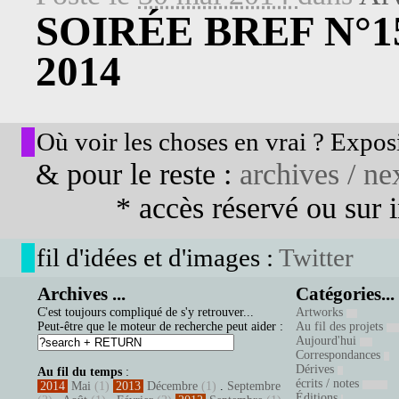
SOIRÉE BREF N°15
2014
Où voir les choses en vrai ? Exposi
& pour le reste :
archives / nex
* accès réservé ou sur in
fil d'idées et d'images :
Twitter
Archives ...
Catégories...
C'est toujours compliqué de s'y retrouver...
Artworks
Peut-être que le moteur de recherche peut aider :
Au fil des projets
Aujourd'hui
Correspondances
Dérives
Au fil du temps
:
écrits / notes
2014
Mai
(1)
2013
Décembre
(1)
.
Septembre
Éditions