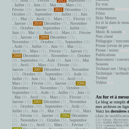
(2)
.
Août
(1)
.
Février
(2)
2012
Septembre
(1)
En vrac
.
Juillet
(3)
.
Juin
(8)
.
Mai
(3)
.
Mars
(24)
.
évènements
Février
(11)
.
Janvier
(8)
2011
Décembre
(5)
.
Films
Octobre
(2)
.
Septembre
(1)
.
Juillet
(1)
.
Juin
Holy Motors
(1)
.
Mai
(2)
.
Avril
(3)
.
Mars
(17)
.
Février
(9)
Ici et là dans le mo
.
Janvier
(3)
2010
Décembre
(7)
.
Novembre
Images
(8)
.
Octobre
(3)
.
Septembre
(2)
.
Juillet
(2)
.
Music & sounds
Juin
(6)
.
Mai
(6)
.
Avril
(4)
.
Mars
(4)
.
Février
Non classé
(5)
.
Janvier
(4)
2009
Décembre
(13)
.
Pédagogie / rencont
Novembre
(17)
.
Octobre
(15)
.
Septembre
(11)
Presse (revue de pre
.
Août
(5)
.
Juillet
(5)
.
Juin
(8)
.
Mai
(12)
.
Presse / textes
Avril
(8)
.
Mars
(11)
.
Février
(7)
.
Janvier
(6)
Publications
2008
Décembre
(10)
.
Novembre
(4)
.
Octobre
Rencontres / conver
(9)
.
Septembre
(6)
.
Août
(1)
.
Juin
(10)
.
Mai
Seasons
(8)
.
Avril
(7)
.
Mars
(14)
.
Février
(10)
.
Technart.net / blog.
Janvier
(32)
2007
Décembre
(12)
.
Novembre
Technique / technol
(15)
.
Octobre
(8)
.
Septembre
(15)
.
Août
(6)
.
Twitter
Juillet
(9)
.
Juin
(16)
.
Mai
(14)
.
Avril
(14)
.
Vidéos
Mars
(31)
.
Février
(26)
.
Janvier
(21)
2006
Décembre
(12)
.
Novembre
(7)
.
Octobre
(17)
.
Septembre
(13)
.
Août
(4)
.
Juillet
(5)
.
Juin
(4)
Au fur et à mesur
.
Mai
(9)
.
Avril
(14)
.
Mars
(23)
.
Février
(15)
.
Janvier
(11)
2005
Décembre
(7)
.
Novembre
Le blog se remplit
d
(4)
.
Octobre
(10)
.
Septembre
(1)
.
Août
(2)
.
mes archives en ligne
Juillet
(6)
.
Juin
(8)
.
Mai
(5)
.
Avril
(14)
.
Mars
Voici les
dernières 
(7)
.
Février
(4)
.
Janvier
(4)
2004
Décembre
(date de modification
(2)
.
Novembre
(6)
.
Octobre
(5)
.
Septembre
5.15 >
Christo : Mur de barils 
5.14 >
SOIRÉE BREF N°155 
(5)
.
Juin
(2)
.
Avril
(2)
.
Mars
(5)
.
Février
(7)
12.13 >
Catherine Millet (198
10.13 >
M'pempba
< 4.06