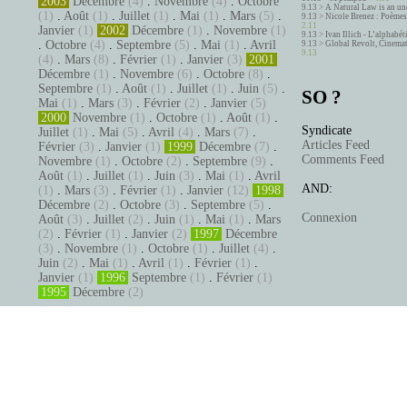
2003
Décembre
(4)
.
Novembre
(4)
.
Octobre
9.13 >
A Natural Law is an un
(1)
.
Août
(1)
.
Juillet
(1)
.
Mai
(1)
.
Mars
(5)
.
9.13 >
Nicole Brenez : Poèmes 
2.11
Janvier
(1)
2002
Décembre
(1)
.
Novembre
(1)
9.13 >
Ivan Illich - L’alphabé
.
Octobre
(4)
.
Septembre
(5)
.
Mai
(1)
.
Avril
9.13 >
Global Revolt, Cinema
9.13
(4)
.
Mars
(8)
.
Février
(1)
.
Janvier
(3)
2001
Décembre
(1)
.
Novembre
(6)
.
Octobre
(8)
.
Septembre
(1)
.
Août
(1)
.
Juillet
(1)
.
Juin
(5)
.
SO ?
Mai
(1)
.
Mars
(3)
.
Février
(2)
.
Janvier
(5)
2000
Novembre
(1)
.
Octobre
(1)
.
Août
(1)
.
Syndicate
Juillet
(1)
.
Mai
(5)
.
Avril
(4)
.
Mars
(7)
.
Articles Feed
Février
(3)
.
Janvier
(1)
1999
Décembre
(7)
.
Comments Feed
Novembre
(1)
.
Octobre
(2)
.
Septembre
(9)
.
Août
(1)
.
Juillet
(1)
.
Juin
(3)
.
Mai
(1)
.
Avril
AND:
(1)
.
Mars
(3)
.
Février
(1)
.
Janvier
(12)
1998
Décembre
(2)
.
Octobre
(3)
.
Septembre
(5)
.
Connexion
Août
(3)
.
Juillet
(2)
.
Juin
(1)
.
Mai
(1)
.
Mars
(2)
.
Février
(1)
.
Janvier
(2)
1997
Décembre
(3)
.
Novembre
(1)
.
Octobre
(1)
.
Juillet
(4)
.
Juin
(2)
.
Mai
(1)
.
Avril
(1)
.
Février
(1)
.
Janvier
(1)
1996
Septembre
(1)
.
Février
(1)
1995
Décembre
(2)