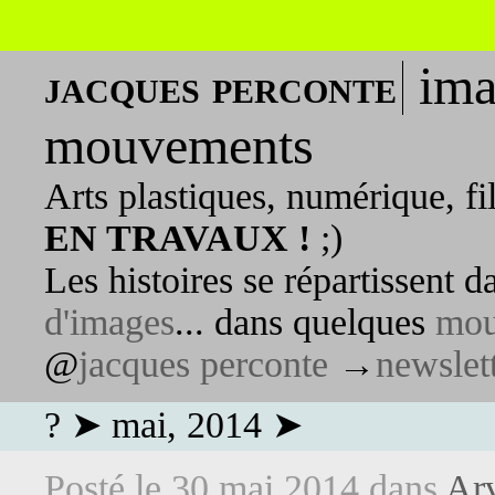
ima
jacques perconte
mouvements
Arts plastiques, numérique, fi
EN TRAVAUX !
;)
Les histoires se répartissent 
d'images
... dans quelques
mou
@
jacques perconte
→
newslet
? ➤ mai, 2014 ➤
Posté le
30 mai 2014
dans
Arv