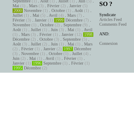
Septembre
(1)
.
Août
(1)
.
Juillet
(1)
.
Juin
(5)
.
SO ?
Mai
(1)
.
Mars
(3)
.
Février
(2)
.
Janvier
(5)
2000
Novembre
(1)
.
Octobre
(1)
.
Août
(1)
.
Syndicate
Juillet
(1)
.
Mai
(5)
.
Avril
(4)
.
Mars
(7)
.
Articles Feed
Février
(3)
.
Janvier
(1)
1999
Décembre
(7)
.
Comments Feed
Novembre
(1)
.
Octobre
(2)
.
Septembre
(9)
.
Août
(1)
.
Juillet
(1)
.
Juin
(3)
.
Mai
(1)
.
Avril
AND:
(1)
.
Mars
(3)
.
Février
(1)
.
Janvier
(12)
1998
Décembre
(2)
.
Octobre
(3)
.
Septembre
(5)
.
Connexion
Août
(3)
.
Juillet
(2)
.
Juin
(1)
.
Mai
(1)
.
Mars
(2)
.
Février
(1)
.
Janvier
(2)
1997
Décembre
(3)
.
Novembre
(1)
.
Octobre
(1)
.
Juillet
(4)
.
Juin
(2)
.
Mai
(1)
.
Avril
(1)
.
Février
(1)
.
Janvier
(1)
1996
Septembre
(1)
.
Février
(1)
1995
Décembre
(2)