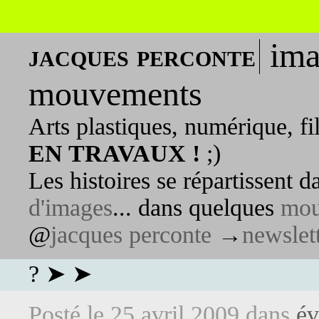
ima
jacques perconte
mouvements
Arts plastiques, numérique, fi
EN TRAVAUX !
;)
Les histoires se répartissent 
d'images
... dans quelques
mou
@
jacques perconte
→
newslet
? ➤ ➤
Posté le
25 avril 2009
dans
év