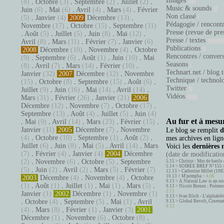
Images
(8)
.
Octobre
(3)
.
Septembre
(2)
.
Juillet
(2)
.
Music & sounds
Juin
(6)
.
Mai
(6)
.
Avril
(4)
.
Mars
(4)
.
Février
Non classé
(5)
.
Janvier
(4)
2009
Décembre
(13)
.
Pédagogie / rencont
Novembre
(17)
.
Octobre
(15)
.
Septembre
(11)
Presse (revue de pre
.
Août
(5)
.
Juillet
(5)
.
Juin
(8)
.
Mai
(12)
.
Presse / textes
Avril
(8)
.
Mars
(11)
.
Février
(7)
.
Janvier
(6)
Publications
2008
Décembre
(10)
.
Novembre
(4)
.
Octobre
Rencontres / conver
(9)
.
Septembre
(6)
.
Août
(1)
.
Juin
(10)
.
Mai
Seasons
(8)
.
Avril
(7)
.
Mars
(14)
.
Février
(10)
.
Technart.net / blog.
Janvier
(32)
2007
Décembre
(12)
.
Novembre
Technique / technol
(15)
.
Octobre
(8)
.
Septembre
(15)
.
Août
(6)
.
Twitter
Juillet
(9)
.
Juin
(16)
.
Mai
(14)
.
Avril
(14)
.
Vidéos
Mars
(31)
.
Février
(26)
.
Janvier
(21)
2006
Décembre
(12)
.
Novembre
(7)
.
Octobre
(17)
.
Septembre
(13)
.
Août
(4)
.
Juillet
(5)
.
Juin
(4)
Au fur et à mesur
.
Mai
(9)
.
Avril
(14)
.
Mars
(23)
.
Février
(15)
.
Janvier
(11)
2005
Décembre
(7)
.
Novembre
Le blog se remplit
d
(4)
.
Octobre
(10)
.
Septembre
(1)
.
Août
(2)
.
mes archives en ligne
Juillet
(6)
.
Juin
(8)
.
Mai
(5)
.
Avril
(14)
.
Mars
Voici les
dernières 
(7)
.
Février
(4)
.
Janvier
(4)
2004
Décembre
(date de modification
(2)
.
Novembre
(6)
.
Octobre
(5)
.
Septembre
5.15 >
Christo : Mur de barils 
5.14 >
SOIRÉE BREF N°155 
(5)
.
Juin
(2)
.
Avril
(2)
.
Mars
(5)
.
Février
(7)
12.13 >
Catherine Millet (198
10.13 >
M'pempba
< 4.06
2003
Décembre
(4)
.
Novembre
(4)
.
Octobre
9.13 >
A Natural Law is an un
(1)
.
Août
(1)
.
Juillet
(1)
.
Mai
(1)
.
Mars
(5)
.
9.13 >
Nicole Brenez : Poèmes 
2.11
Janvier
(1)
2002
Décembre
(1)
.
Novembre
(1)
9.13 >
Ivan Illich - L’alphabé
.
Octobre
(4)
.
Septembre
(5)
.
Mai
(1)
.
Avril
9.13 >
Global Revolt, Cinema
9.13
(4)
.
Mars
(8)
.
Février
(1)
.
Janvier
(3)
2001
Décembre
(1)
.
Novembre
(6)
.
Octobre
(8)
.