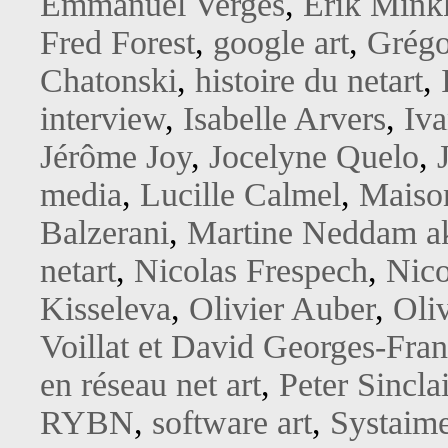
Emmanuel Verges
,
Erik Mink
Fred Forest
,
google art
,
Grégo
Chatonski
,
histoire du netart
,
interview
,
Isabelle Arvers
,
Iv
Jérôme Joy
,
Jocelyne Quelo
,
media
,
Lucille Calmel
,
Maison
Balzerani
,
Martine Neddam a
netart
,
Nicolas Frespech
,
Nico
Kisseleva
,
Olivier Auber
,
Oliv
Voillat et David Georges-Fran
en réseau net art
,
Peter Sinclai
RYBN
,
software art
,
Systaim