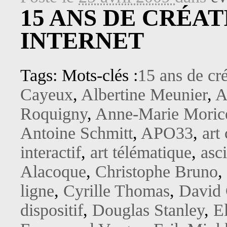
15 ANS DE CRÉAT
INTERNET
Tags: Mots-clés :
15 ans de cré
Cayeux
,
Albertine Meunier
,
A
Roquigny
,
Anne-Marie Moric
Antoine Schmitt
,
APO33
,
art
interactif
,
art télématique
,
asci
Alacoque
,
Christophe Bruno
,
ligne
,
Cyrille Thomas
,
David
dispositif
,
Douglas Stanley
,
E