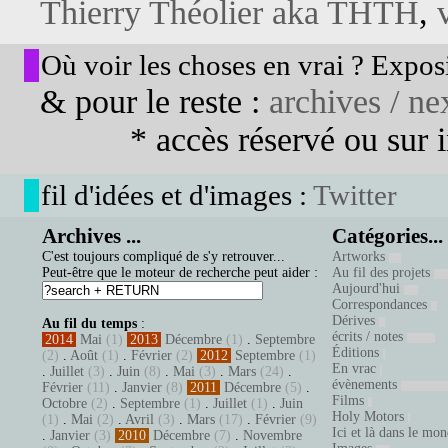
Thierry Théolier aka THTH
,
Où voir les choses en vrai ? Exposi
& pour le reste :
archives / nex
* accès réservé ou sur in
fil d'idées et d'images :
Twitter
Archives ...
Catégories...
C'est toujours compliqué de s'y retrouver...
Artworks
Peut-être que le moteur de recherche peut aider :
Au fil des projets
Aujourd'hui
Correspondances
Dérives
Au fil du temps
:
écrits / notes
2014
Mai
(1)
2013
Décembre
(1)
.
Septembre
Éditions
(2)
.
Août
(1)
.
Février
(2)
2012
Septembre
(1)
En vrac
.
Juillet
(3)
.
Juin
(8)
.
Mai
(3)
.
Mars
(24)
.
évènements
Février
(11)
.
Janvier
(8)
2011
Décembre
(5)
.
Films
Octobre
(2)
.
Septembre
(1)
.
Juillet
(1)
.
Juin
Holy Motors
(1)
.
Mai
(2)
.
Avril
(3)
.
Mars
(17)
.
Février
(9)
Ici et là dans le mo
.
Janvier
(3)
2010
Décembre
(7)
.
Novembre