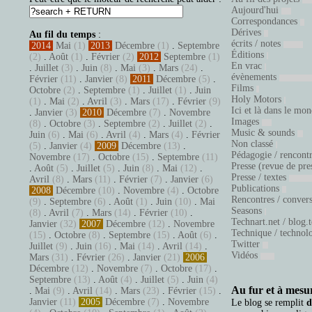
Aujourd'hui
Correspondances
Dérives
Au fil du temps
:
écrits / notes
2014
Mai
(1)
2013
Décembre
(1)
.
Septembre
Éditions
(2)
.
Août
(1)
.
Février
(2)
2012
Septembre
(1)
En vrac
.
Juillet
(3)
.
Juin
(8)
.
Mai
(3)
.
Mars
(24)
.
évènements
Février
(11)
.
Janvier
(8)
2011
Décembre
(5)
.
Films
Octobre
(2)
.
Septembre
(1)
.
Juillet
(1)
.
Juin
Holy Motors
(1)
.
Mai
(2)
.
Avril
(3)
.
Mars
(17)
.
Février
(9)
Ici et là dans le mo
.
Janvier
(3)
2010
Décembre
(7)
.
Novembre
Images
(8)
.
Octobre
(3)
.
Septembre
(2)
.
Juillet
(2)
.
Music & sounds
Juin
(6)
.
Mai
(6)
.
Avril
(4)
.
Mars
(4)
.
Février
Non classé
(5)
.
Janvier
(4)
2009
Décembre
(13)
.
Pédagogie / rencont
Novembre
(17)
.
Octobre
(15)
.
Septembre
(11)
Presse (revue de pre
.
Août
(5)
.
Juillet
(5)
.
Juin
(8)
.
Mai
(12)
.
Presse / textes
Avril
(8)
.
Mars
(11)
.
Février
(7)
.
Janvier
(6)
Publications
2008
Décembre
(10)
.
Novembre
(4)
.
Octobre
Rencontres / conver
(9)
.
Septembre
(6)
.
Août
(1)
.
Juin
(10)
.
Mai
Seasons
(8)
.
Avril
(7)
.
Mars
(14)
.
Février
(10)
.
Technart.net / blog.
Janvier
(32)
2007
Décembre
(12)
.
Novembre
Technique / technol
(15)
.
Octobre
(8)
.
Septembre
(15)
.
Août
(6)
.
Twitter
Juillet
(9)
.
Juin
(16)
.
Mai
(14)
.
Avril
(14)
.
Vidéos
Mars
(31)
.
Février
(26)
.
Janvier
(21)
2006
Décembre
(12)
.
Novembre
(7)
.
Octobre
(17)
.
Septembre
(13)
.
Août
(4)
.
Juillet
(5)
.
Juin
(4)
Au fur et à mesur
.
Mai
(9)
.
Avril
(14)
.
Mars
(23)
.
Février
(15)
.
Janvier
(11)
2005
Décembre
(7)
.
Novembre
Le blog se remplit
d