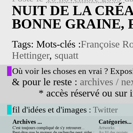
NUIT DE LA CRÉ
BONNE GRAINE, 
Tags: Mots-clés :
Françoise R
Hettinger
,
squatt
Où voir les choses en vrai ? Exposi
& pour le reste :
archives / nex
* accès réservé ou sur in
fil d'idées et d'images :
Twitter
Archives ...
Catégories...
C'est toujours compliqué de s'y retrouver...
Artworks
Peut-être que le moteur de recherche peut aider :
Au fil des projets