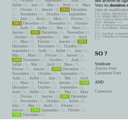
(4)
.
Octobre
(10)
.
Septembre
(1)
.
Août
(2)
.
mes archives en ligne
Juillet
(6)
.
Juin
(8)
.
Mai
(5)
.
Avril
(14)
.
Mars
Voici les
dernières 
(7)
.
Février
(4)
.
Janvier
(4)
2004
Décembre
(date de modification
(2)
.
Novembre
(6)
.
Octobre
(5)
.
Septembre
5.15 >
Christo : Mur de barils 
5.14 >
SOIRÉE BREF N°155 
(5)
.
Juin
(2)
.
Avril
(2)
.
Mars
(5)
.
Février
(7)
12.13 >
Catherine Millet (198
10.13 >
M'pempba
< 4.06
2003
Décembre
(4)
.
Novembre
(4)
.
Octobre
9.13 >
A Natural Law is an un
(1)
.
Août
(1)
.
Juillet
(1)
.
Mai
(1)
.
Mars
(5)
.
9.13 >
Nicole Brenez : Poèmes 
2.11
Janvier
(1)
2002
Décembre
(1)
.
Novembre
(1)
9.13 >
Ivan Illich - L’alphabé
.
Octobre
(4)
.
Septembre
(5)
.
Mai
(1)
.
Avril
9.13 >
Global Revolt, Cinema
9.13
(4)
.
Mars
(8)
.
Février
(1)
.
Janvier
(3)
2001
Décembre
(1)
.
Novembre
(6)
.
Octobre
(8)
.
Septembre
(1)
.
Août
(1)
.
Juillet
(1)
.
Juin
(5)
.
SO ?
Mai
(1)
.
Mars
(3)
.
Février
(2)
.
Janvier
(5)
2000
Novembre
(1)
.
Octobre
(1)
.
Août
(1)
.
Syndicate
Juillet
(1)
.
Mai
(5)
.
Avril
(4)
.
Mars
(7)
.
Articles Feed
Février
(3)
.
Janvier
(1)
1999
Décembre
(7)
.
Comments Feed
Novembre
(1)
.
Octobre
(2)
.
Septembre
(9)
.
Août
(1)
.
Juillet
(1)
.
Juin
(3)
.
Mai
(1)
.
Avril
AND:
(1)
.
Mars
(3)
.
Février
(1)
.
Janvier
(12)
1998
Décembre
(2)
.
Octobre
(3)
.
Septembre
(5)
.
Connexion
Août
(3)
.
Juillet
(2)
.
Juin
(1)
.
Mai
(1)
.
Mars
(2)
.
Février
(1)
.
Janvier
(2)
1997
Décembre
(3)
.
Novembre
(1)
.
Octobre
(1)
.
Juillet
(4)
.
Juin
(2)
.
Mai
(1)
.
Avril
(1)
.
Février
(1)
.
Janvier
(1)
1996
Septembre
(1)
.
Février
(1)
1995
Décembre
(2)