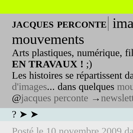
ima
jacques perconte
mouvements
Arts plastiques, numérique, fi
EN TRAVAUX !
;)
Les histoires se répartissent 
d'images
... dans quelques
mou
@
jacques perconte
→
newslet
? ➤ ➤
Posté le
10 novembre 2009
d