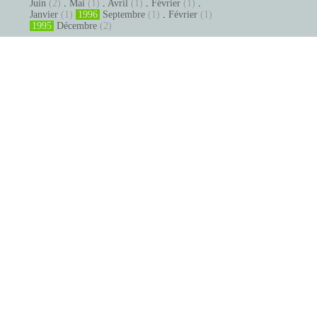
Juin
(2)
.
Mai
(1)
.
Avril
(1)
.
Février
(1)
.
Janvier
(1)
1996
Septembre
(1)
.
Février
(1)
1995
Décembre
(2)