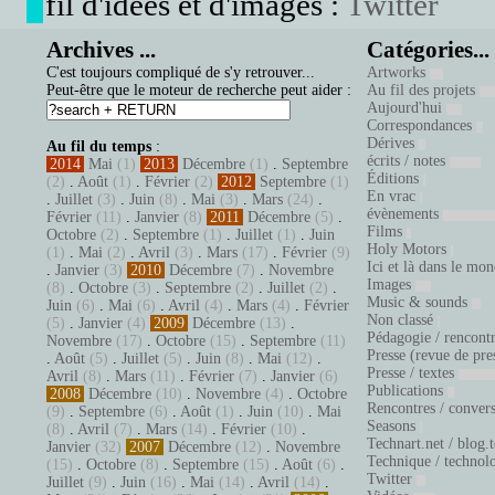
fil d'idées et d'images :
Twitter
Archives ...
Catégories...
C'est toujours compliqué de s'y retrouver...
Artworks
Peut-être que le moteur de recherche peut aider :
Au fil des projets
Aujourd'hui
Correspondances
Dérives
Au fil du temps
:
écrits / notes
2014
Mai
(1)
2013
Décembre
(1)
.
Septembre
Éditions
(2)
.
Août
(1)
.
Février
(2)
2012
Septembre
(1)
En vrac
.
Juillet
(3)
.
Juin
(8)
.
Mai
(3)
.
Mars
(24)
.
évènements
Février
(11)
.
Janvier
(8)
2011
Décembre
(5)
.
Films
Octobre
(2)
.
Septembre
(1)
.
Juillet
(1)
.
Juin
Holy Motors
(1)
.
Mai
(2)
.
Avril
(3)
.
Mars
(17)
.
Février
(9)
Ici et là dans le mo
.
Janvier
(3)
2010
Décembre
(7)
.
Novembre
Images
(8)
.
Octobre
(3)
.
Septembre
(2)
.
Juillet
(2)
.
Music & sounds
Juin
(6)
.
Mai
(6)
.
Avril
(4)
.
Mars
(4)
.
Février
Non classé
(5)
.
Janvier
(4)
2009
Décembre
(13)
.
Pédagogie / rencont
Novembre
(17)
.
Octobre
(15)
.
Septembre
(11)
Presse (revue de pre
.
Août
(5)
.
Juillet
(5)
.
Juin
(8)
.
Mai
(12)
.
Presse / textes
Avril
(8)
.
Mars
(11)
.
Février
(7)
.
Janvier
(6)
Publications
2008
Décembre
(10)
.
Novembre
(4)
.
Octobre
Rencontres / conver
(9)
.
Septembre
(6)
.
Août
(1)
.
Juin
(10)
.
Mai
Seasons
(8)
.
Avril
(7)
.
Mars
(14)
.
Février
(10)
.
Technart.net / blog.
Janvier
(32)
2007
Décembre
(12)
.
Novembre
Technique / technol
(15)
.
Octobre
(8)
.
Septembre
(15)
.
Août
(6)
.
Twitter
Juillet
(9)
.
Juin
(16)
.
Mai
(14)
.
Avril
(14)
.