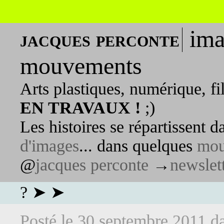
ima
jacques perconte
mouvements
Arts plastiques, numérique, fi
EN TRAVAUX !
;)
Les histoires se répartissent 
d'images
... dans quelques
mou
@
jacques perconte
→
newslet
? ➤ ➤
Posté le
30 septembre 2011
d