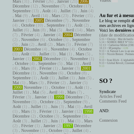
Vidéos
Mars
(31)
.
Février
(26)
.
Janvier
(21)
2006
Décembre
(12)
.
Novembre
(7)
.
Octobre
(17)
.
Septembre
(13)
.
Août
(4)
.
Juillet
(5)
.
Juin
(4)
Au fur et à mesur
.
Mai
(9)
.
Avril
(14)
.
Mars
(23)
.
Février
(15)
.
Janvier
(11)
2005
Décembre
(7)
.
Novembre
Le blog se remplit
d
(4)
.
Octobre
(10)
.
Septembre
(1)
.
Août
(2)
.
mes archives en ligne
Juillet
(6)
.
Juin
(8)
.
Mai
(5)
.
Avril
(14)
.
Mars
Voici les
dernières 
(7)
.
Février
(4)
.
Janvier
(4)
2004
Décembre
(date de modification
(2)
.
Novembre
(6)
.
Octobre
(5)
.
Septembre
5.15 >
Christo : Mur de barils 
5.14 >
SOIRÉE BREF N°155 
(5)
.
Juin
(2)
.
Avril
(2)
.
Mars
(5)
.
Février
(7)
12.13 >
Catherine Millet (198
10.13 >
M'pempba
< 4.06
2003
Décembre
(4)
.
Novembre
(4)
.
Octobre
9.13 >
A Natural Law is an un
(1)
.
Août
(1)
.
Juillet
(1)
.
Mai
(1)
.
Mars
(5)
.
9.13 >
Nicole Brenez : Poèmes 
2.11
Janvier
(1)
2002
Décembre
(1)
.
Novembre
(1)
9.13 >
Ivan Illich - L’alphabé
.
Octobre
(4)
.
Septembre
(5)
.
Mai
(1)
.
Avril
9.13 >
Global Revolt, Cinema
9.13
(4)
.
Mars
(8)
.
Février
(1)
.
Janvier
(3)
2001
Décembre
(1)
.
Novembre
(6)
.
Octobre
(8)
.
Septembre
(1)
.
Août
(1)
.
Juillet
(1)
.
Juin
(5)
.
SO ?
Mai
(1)
.
Mars
(3)
.
Février
(2)
.
Janvier
(5)
2000
Novembre
(1)
.
Octobre
(1)
.
Août
(1)
.
Syndicate
Juillet
(1)
.
Mai
(5)
.
Avril
(4)
.
Mars
(7)
.
Articles Feed
Février
(3)
.
Janvier
(1)
1999
Décembre
(7)
.
Comments Feed
Novembre
(1)
.
Octobre
(2)
.
Septembre
(9)
.
Août
(1)
.
Juillet
(1)
.
Juin
(3)
.
Mai
(1)
.
Avril
AND:
(1)
.
Mars
(3)
.
Février
(1)
.
Janvier
(12)
1998
Décembre
(2)
.
Octobre
(3)
.
Septembre
(5)
.
Connexion
Août
(3)
.
Juillet
(2)
.
Juin
(1)
.
Mai
(1)
.
Mars
(2)
.
Février
(1)
.
Janvier
(2)
1997
Décembre
(3)
.
Novembre
(1)
.
Octobre
(1)
.
Juillet
(4)
.