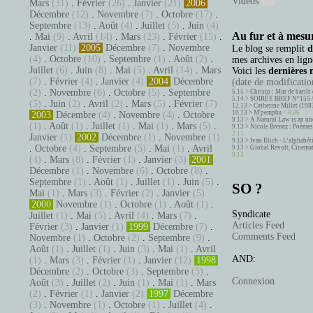
Vidéos
Mars
(31)
.
Février
(26)
.
Janvier
(21)
2006
Décembre
(12)
.
Novembre
(7)
.
Octobre
(17)
.
Septembre
(13)
.
Août
(4)
.
Juillet
(5)
.
Juin
(4)
Au fur et à mesur
.
Mai
(9)
.
Avril
(14)
.
Mars
(23)
.
Février
(15)
.
Janvier
(11)
2005
Décembre
(7)
.
Novembre
Le blog se remplit
d
(4)
.
Octobre
(10)
.
Septembre
(1)
.
Août
(2)
.
mes archives en ligne
Juillet
(6)
.
Juin
(8)
.
Mai
(5)
.
Avril
(14)
.
Mars
Voici les
dernières 
(7)
.
Février
(4)
.
Janvier
(4)
2004
Décembre
(date de modification
(2)
.
Novembre
(6)
.
Octobre
(5)
.
Septembre
5.15 >
Christo : Mur de barils 
5.14 >
SOIRÉE BREF N°155 
(5)
.
Juin
(2)
.
Avril
(2)
.
Mars
(5)
.
Février
(7)
12.13 >
Catherine Millet (198
10.13 >
M'pempba
< 4.06
2003
Décembre
(4)
.
Novembre
(4)
.
Octobre
9.13 >
A Natural Law is an un
(1)
.
Août
(1)
.
Juillet
(1)
.
Mai
(1)
.
Mars
(5)
.
9.13 >
Nicole Brenez : Poèmes 
2.11
Janvier
(1)
2002
Décembre
(1)
.
Novembre
(1)
9.13 >
Ivan Illich - L’alphabé
.
Octobre
(4)
.
Septembre
(5)
.
Mai
(1)
.
Avril
9.13 >
Global Revolt, Cinema
9.13
(4)
.
Mars
(8)
.
Février
(1)
.
Janvier
(3)
2001
Décembre
(1)
.
Novembre
(6)
.
Octobre
(8)
.
Septembre
(1)
.
Août
(1)
.
Juillet
(1)
.
Juin
(5)
.
SO ?
Mai
(1)
.
Mars
(3)
.
Février
(2)
.
Janvier
(5)
2000
Novembre
(1)
.
Octobre
(1)
.
Août
(1)
.
Syndicate
Juillet
(1)
.
Mai
(5)
.
Avril
(4)
.
Mars
(7)
.
Articles Feed
Février
(3)
.
Janvier
(1)
1999
Décembre
(7)
.
Comments Feed
Novembre
(1)
.
Octobre
(2)
.
Septembre
(9)
.
Août
(1)
.
Juillet
(1)
.
Juin
(3)
.
Mai
(1)
.
Avril
AND:
(1)
.
Mars
(3)
.
Février
(1)
.
Janvier
(12)
1998
Décembre
(2)
.
Octobre
(3)
.
Septembre
(5)
.
Connexion
Août
(3)
.
Juillet
(2)
.
Juin
(1)
.
Mai
(1)
.
Mars
(2)
.
Février
(1)
.
Janvier
(2)
1997
Décembre
(3)
.
Novembre
(1)
.
Octobre
(1)
.
Juillet
(4)
.