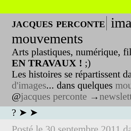
ima
jacques perconte
mouvements
Arts plastiques, numérique, fi
EN TRAVAUX !
;)
Les histoires se répartissent 
d'images
... dans quelques
mou
@
jacques perconte
→
newslet
? ➤ ➤
Posté le
30 septembre 2011
d