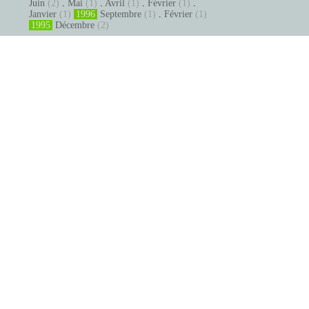
Juin
(2)
.
Mai
(1)
.
Avril
(1)
.
Février
(1)
.
Janvier
(1)
1996
Septembre
(1)
.
Février
(1)
1995
Décembre
(2)