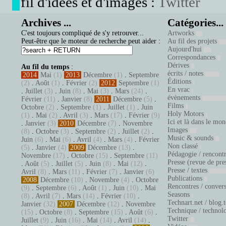
fil d'idées et d'images :
Twitter
Archives ...
Catégories...
C'est toujours compliqué de s'y retrouver...
Artworks
Peut-être que le moteur de recherche peut aider :
Au fil des projets
Aujourd'hui
Correspondances
Dérives
Au fil du temps
:
écrits / notes
2014
Mai
(1)
2013
Décembre
(1)
.
Septembre
Éditions
(2)
.
Août
(1)
.
Février
(2)
2012
Septembre
(1)
En vrac
.
Juillet
(3)
.
Juin
(8)
.
Mai
(3)
.
Mars
(24)
.
évènements
Février
(11)
.
Janvier
(8)
2011
Décembre
(5)
.
Films
Octobre
(2)
.
Septembre
(1)
.
Juillet
(1)
.
Juin
Holy Motors
(1)
.
Mai
(2)
.
Avril
(3)
.
Mars
(17)
.
Février
(9)
Ici et là dans le mo
.
Janvier
(3)
2010
Décembre
(7)
.
Novembre
Images
(8)
.
Octobre
(3)
.
Septembre
(2)
.
Juillet
(2)
.
Music & sounds
Juin
(6)
.
Mai
(6)
.
Avril
(4)
.
Mars
(4)
.
Février
Non classé
(5)
.
Janvier
(4)
2009
Décembre
(13)
.
Pédagogie / rencont
Novembre
(17)
.
Octobre
(15)
.
Septembre
(11)
Presse (revue de pre
.
Août
(5)
.
Juillet
(5)
.
Juin
(8)
.
Mai
(12)
.
Presse / textes
Avril
(8)
.
Mars
(11)
.
Février
(7)
.
Janvier
(6)
Publications
2008
Décembre
(10)
.
Novembre
(4)
.
Octobre
Rencontres / conver
(9)
.
Septembre
(6)
.
Août
(1)
.
Juin
(10)
.
Mai
Seasons
(8)
.
Avril
(7)
.
Mars
(14)
.
Février
(10)
.
Technart.net / blog.
Janvier
(32)
2007
Décembre
(12)
.
Novembre
Technique / technol
(15)
.
Octobre
(8)
.
Septembre
(15)
.
Août
(6)
.
Twitter
Juillet
(9)
.
Juin
(16)
.
Mai
(14)
.
Avril
(14)
.