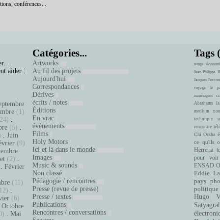
tions, conférences...
Catégories...
Tags 
r...
Artworks
temps
économi
ut aider :
Au fil des projets
Jean-Philippe 
Aujourd'hui
Jacques Percon
Correspondances
voyage
le pa
Dérives
numériques
cr
écrits / notes
eptembre
Abrahams
la
Éditions
embre
(1)
medium
nou
En vrac
24)
.
technique
u
évènements
bre
(5)
.
rencontre
tél
Films
é
)
.
Juin
Chi Ocsha
Holy Motors
ce qu'ils 
évrier
(9)
Ici et là dans le monde
Herreria
t
embre
Images
pour voir
let
(2)
.
Music & sounds
ENSAD
O
.
Février
Non classé
Eddie La
.
Pédagogie / rencontres
pays
pho
bre
(11)
Presse (revue de presse)
politique
12)
.
Presse / textes
Hugo Ve
vier
(6)
Publications
Satyagra
.
Octobre
Rencontres / conversations
électroni
0)
.
Mai