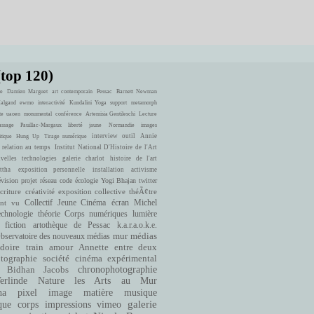
(top 120)
e
Damien Marguet
art contemporain
Pessac
Barnett Newman
Halgand
ewmo
interactivité
Kundalini Yoga
support
metamorph
te
uaoen
monumental
conférence
Artemisia Gentileschi
Lecture
ssage
Pauillac-Margaux
liberté
jaune
Normandie
images
interview
outil
Annie
itique
Hung Up
Tirage numérique
 relation au temps
Institut National D'Histoire de l'Art
velles technologies
galerie charlot
histoire de l'art
ttha
exposition personnelle
installation
activisme
évision
projet
réseau
code
écologie
Yogi Bhajan
twitter
criture
créativité
exposition collective
théÃ¢tre
ont vu
Collectif Jeune Cinéma
écran
Michel
echnologie
théorie
Corps numériques
lumière
fiction
artothèque de Pessac
k.a.r.a.o.k.e.
bservatoire des nouveaux médias
mur
médias
doire
train
amour
Annette entre deux
cinéma expérimental
tographie
société
Bidhan Jacobs
chronophotographie
rlinde
Nature
les Arts au Mur
matière
musique
ha
pixel
image
que
corps
impressions
vimeo
galerie