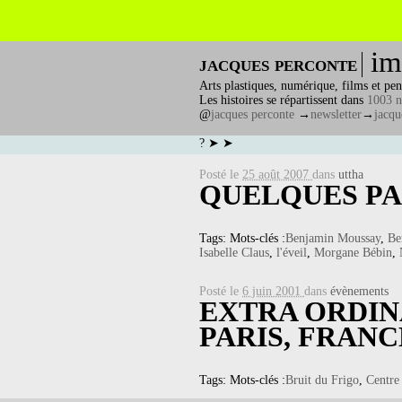
im
jacques perconte
Arts plastiques, numérique, films et pen
Les histoires se répartissent dans
1003 n
@
jacques perconte
→
newsletter
→
jacqu
? ➤ ➤
Posté le
25 août 2007
dans
uttha
QUELQUES PA
Tags: Mots-clés :
Benjamin Moussay
,
Be
Isabelle Claus
,
l'éveil
,
Morgane Bébin
,
Posté le
6 juin 2001
dans
évènements
EXTRA ORDIN
PARIS, FRANC
Tags: Mots-clés :
Bruit du Frigo
,
Centre