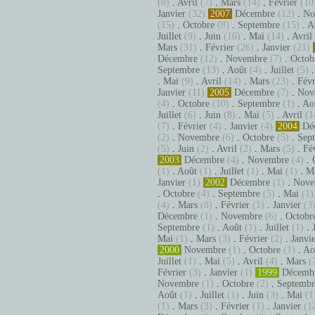
(8)
.
Avril
(7)
.
Mars
(14)
.
Février
(10
Janvier
(32)
2007
Décembre
(12)
.
No
(15)
.
Octobre
(8)
.
Septembre
(15)
.
A
Juillet
(9)
.
Juin
(16)
.
Mai
(14)
.
Avril
Mars
(31)
.
Février
(26)
.
Janvier
(21)
Décembre
(12)
.
Novembre
(7)
.
Octob
Septembre
(13)
.
Août
(4)
.
Juillet
(5)
.
Mai
(9)
.
Avril
(14)
.
Mars
(23)
.
Févr
Janvier
(11)
2005
Décembre
(7)
.
Nov
(4)
.
Octobre
(10)
.
Septembre
(1)
.
Ao
Juillet
(6)
.
Juin
(8)
.
Mai
(5)
.
Avril
(1
(7)
.
Février
(4)
.
Janvier
(4)
2004
Dé
(2)
.
Novembre
(6)
.
Octobre
(5)
.
Sep
(5)
.
Juin
(2)
.
Avril
(2)
.
Mars
(5)
.
Fé
2003
Décembre
(4)
.
Novembre
(4)
.
(1)
.
Août
(1)
.
Juillet
(1)
.
Mai
(1)
.
M
Janvier
(1)
2002
Décembre
(1)
.
Nove
.
Octobre
(4)
.
Septembre
(5)
.
Mai
(1)
(4)
.
Mars
(8)
.
Février
(1)
.
Janvier
(3
Décembre
(1)
.
Novembre
(6)
.
Octobr
Septembre
(1)
.
Août
(1)
.
Juillet
(1)
.
Mai
(1)
.
Mars
(3)
.
Février
(2)
.
Janvi
2000
Novembre
(1)
.
Octobre
(1)
.
Ao
Juillet
(1)
.
Mai
(5)
.
Avril
(4)
.
Mars
(
Février
(3)
.
Janvier
(1)
1999
Décemb
Novembre
(1)
.
Octobre
(2)
.
Septembr
Août
(1)
.
Juillet
(1)
.
Juin
(3)
.
Mai
(1
(1)
.
Mars
(3)
.
Février
(1)
.
Janvier
(1