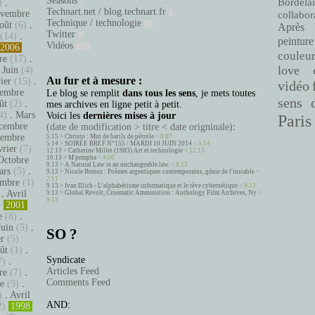
Seasons
Bordelai
)
.
Technart.net / blog.technart.fr
vembre
collabor
Technique / technologie
oût
(6)
.
Après 
Twitter
(14)
.
peinture
Vidéos
2006
couleu
re
(17)
.
love
.
Juin
(4)
Au fur et à mesure :
ier
(15)
.
vidéo
embre
Le blog se remplit
dans tous les sens
, je mets toutes
sens 
ût
(2)
.
mes archives en ligne petit à petit.
4)
.
Mars
Voici les
dernières mises à jour
Paris
cembre
(date de modification > titre < date origninale)
:
tembre
5.15 >
Christo : Mur de barils de pétrole
< 8.07
5.14 >
SOIRÉE BREF N°155 / MARDI 10 JUIN 2014
< 5.14
vrier
(7)
12.13 >
Catherine Millet (1983) Art et technologie
< 12.13
10.13 >
M'pempba
< 4.06
Octobre
9.13 >
A Natural Law is an unchangeable law.
< 8.13
ars
(5)
.
9.13 >
Nicole Brenez : Poèmes argentiques contemporains, génie de l'instable
<
2.11
mbre
(1)
9.13 >
Ivan Illich - L’alphabétisme informatique et le rêve cybernétique
< 9.13
.
Avril
9.13 >
Global Revolt, Cinematic Ammunition : Anthology Film Archives, Ny
<
9.13
)
2001
e
(8)
.
Juin
(5)
.
SO ?
er
(5)
ût
(1)
.
Syndicate
7)
.
Articles Feed
re
(7)
.
Comments Feed
e
(9)
.
)
.
Avril
AND:
2)
1998