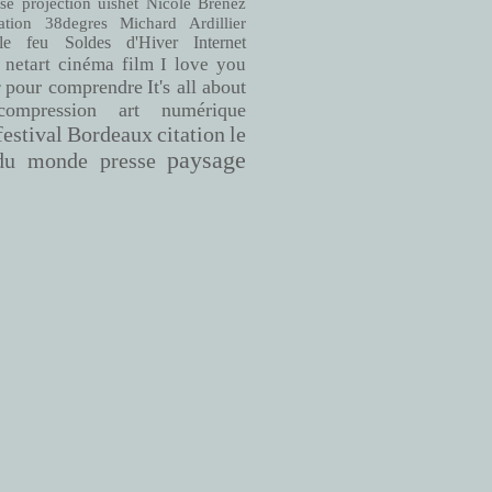
se
projection
uishet
Nicole Brenez
38degres
Michard Ardillier
ation
le feu
Soldes d'Hiver
Internet
netart
cinéma
film
I love you
pour comprendre
It's all about
r
compression
art numérique
Bordeaux
citation
le
festival
paysage
du monde
presse