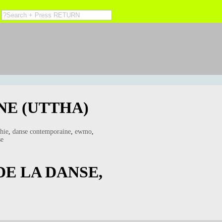
NE (UTTHA)
hie
,
danse contemporaine
,
ewmo
,
se
E LA DANSE,