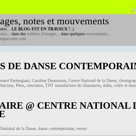
ages, notes et mouvements
sées...
LE BLOG EST EN TRAVAUX !
;)
otes
... dans des
milliers d'images
... dans quelques
mouvements
...
esperconte.com
S DE DANSE CONTEMPORAI
rnard Parmegiani
,
Caroline Desmaison
,
Centre National de la Danse
,
chorégrap
Narcisse
,
Phex
,
rencontre
,
TNT manufacture de chaussures
,
uttha
,
vidéo et dan
AIRE @ CENTRE NATIONAL D
E
 National de la Danse
,
danse contemporaine
,
ewmo