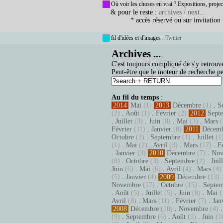
Où voir les choses en vrai ? Expositions, projec
& pour le reste :
archives / next...
* accès réservé ou sur invitation
fil d'idées et d'images :
Twitter
Archives ...
C'est toujours compliqué de s'y retrouve
Peut-être que le moteur de recherche pe
Au fil du temps
:
2014
Mai
(1)
2013
Décembre
(1)
.
S
(2)
.
Août
(1)
.
Février
(2)
2012
Sept
.
Juillet
(3)
.
Juin
(8)
.
Mai
(3)
.
Mars
(
Février
(11)
.
Janvier
(8)
2011
Décem
Octobre
(2)
.
Septembre
(1)
.
Juillet
(1
(1)
.
Mai
(2)
.
Avril
(3)
.
Mars
(17)
.
F
.
Janvier
(3)
2010
Décembre
(7)
.
Nov
(8)
.
Octobre
(3)
.
Septembre
(2)
.
Juil
Juin
(6)
.
Mai
(6)
.
Avril
(4)
.
Mars
(4)
(5)
.
Janvier
(4)
2009
Décembre
(13)
Novembre
(17)
.
Octobre
(15)
.
Septem
.
Août
(5)
.
Juillet
(5)
.
Juin
(8)
.
Mai
(
Avril
(8)
.
Mars
(11)
.
Février
(7)
.
Jan
2008
Décembre
(10)
.
Novembre
(4)
(9)
.
Septembre
(6)
.
Août
(1)
.
Juin
(1