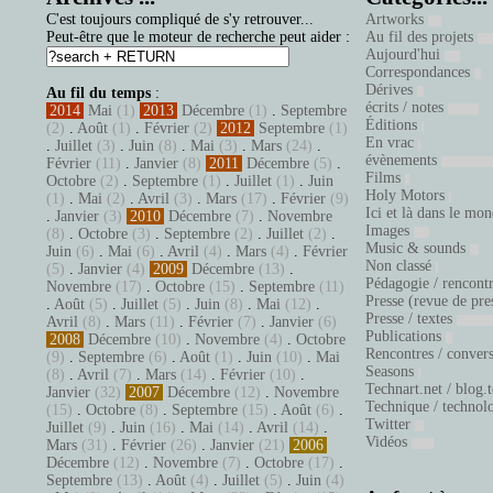
C'est toujours compliqué de s'y retrouver...
Artworks
Peut-être que le moteur de recherche peut aider :
Au fil des projets
Aujourd'hui
Correspondances
Dérives
Au fil du temps
:
écrits / notes
2014
Mai
(1)
2013
Décembre
(1)
.
Septembre
Éditions
(2)
.
Août
(1)
.
Février
(2)
2012
Septembre
(1)
En vrac
.
Juillet
(3)
.
Juin
(8)
.
Mai
(3)
.
Mars
(24)
.
évènements
Février
(11)
.
Janvier
(8)
2011
Décembre
(5)
.
Films
Octobre
(2)
.
Septembre
(1)
.
Juillet
(1)
.
Juin
Holy Motors
(1)
.
Mai
(2)
.
Avril
(3)
.
Mars
(17)
.
Février
(9)
Ici et là dans le mo
.
Janvier
(3)
2010
Décembre
(7)
.
Novembre
Images
(8)
.
Octobre
(3)
.
Septembre
(2)
.
Juillet
(2)
.
Music & sounds
Juin
(6)
.
Mai
(6)
.
Avril
(4)
.
Mars
(4)
.
Février
Non classé
(5)
.
Janvier
(4)
2009
Décembre
(13)
.
Pédagogie / rencont
Novembre
(17)
.
Octobre
(15)
.
Septembre
(11)
Presse (revue de pre
.
Août
(5)
.
Juillet
(5)
.
Juin
(8)
.
Mai
(12)
.
Presse / textes
Avril
(8)
.
Mars
(11)
.
Février
(7)
.
Janvier
(6)
Publications
2008
Décembre
(10)
.
Novembre
(4)
.
Octobre
Rencontres / conver
(9)
.
Septembre
(6)
.
Août
(1)
.
Juin
(10)
.
Mai
Seasons
(8)
.
Avril
(7)
.
Mars
(14)
.
Février
(10)
.
Technart.net / blog.
Janvier
(32)
2007
Décembre
(12)
.
Novembre
Technique / technol
(15)
.
Octobre
(8)
.
Septembre
(15)
.
Août
(6)
.
Twitter
Juillet
(9)
.
Juin
(16)
.
Mai
(14)
.
Avril
(14)
.
Vidéos
Mars
(31)
.
Février
(26)
.
Janvier
(21)
2006
Décembre
(12)
.
Novembre
(7)
.
Octobre
(17)
.
Septembre
(13)
.
Août
(4)
.
Juillet
(5)
.
Juin
(4)