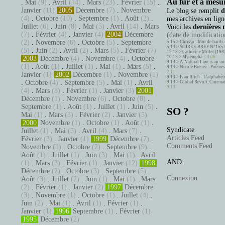
Au fur et à mesur
.
Mai
(9)
.
Avril
(14)
.
Mars
(23)
.
Février
(15)
.
Janvier
(11)
2005
Décembre
(7)
.
Novembre
Le blog se remplit
d
(4)
.
Octobre
(10)
.
Septembre
(1)
.
Août
(2)
.
mes archives en ligne
Juillet
(6)
.
Juin
(8)
.
Mai
(5)
.
Avril
(14)
.
Mars
Voici les
dernières 
(7)
.
Février
(4)
.
Janvier
(4)
2004
Décembre
(date de modification
(2)
.
Novembre
(6)
.
Octobre
(5)
.
Septembre
5.15 >
Christo : Mur de barils 
5.14 >
SOIRÉE BREF N°155 
(5)
.
Juin
(2)
.
Avril
(2)
.
Mars
(5)
.
Février
(7)
12.13 >
Catherine Millet (198
10.13 >
M'pempba
< 4.06
2003
Décembre
(4)
.
Novembre
(4)
.
Octobre
9.13 >
A Natural Law is an un
(1)
.
Août
(1)
.
Juillet
(1)
.
Mai
(1)
.
Mars
(5)
.
9.13 >
Nicole Brenez : Poèmes 
2.11
Janvier
(1)
2002
Décembre
(1)
.
Novembre
(1)
9.13 >
Ivan Illich - L’alphabé
.
Octobre
(4)
.
Septembre
(5)
.
Mai
(1)
.
Avril
9.13 >
Global Revolt, Cinema
9.13
(4)
.
Mars
(8)
.
Février
(1)
.
Janvier
(3)
2001
Décembre
(1)
.
Novembre
(6)
.
Octobre
(8)
.
Septembre
(1)
.
Août
(1)
.
Juillet
(1)
.
Juin
(5)
.
SO ?
Mai
(1)
.
Mars
(3)
.
Février
(2)
.
Janvier
(5)
2000
Novembre
(1)
.
Octobre
(1)
.
Août
(1)
.
Syndicate
Juillet
(1)
.
Mai
(5)
.
Avril
(4)
.
Mars
(7)
.
Articles Feed
Février
(3)
.
Janvier
(1)
1999
Décembre
(7)
.
Comments Feed
Novembre
(1)
.
Octobre
(2)
.
Septembre
(9)
.
Août
(1)
.
Juillet
(1)
.
Juin
(3)
.
Mai
(1)
.
Avril
AND:
(1)
.
Mars
(3)
.
Février
(1)
.
Janvier
(12)
1998
Décembre
(2)
.
Octobre
(3)
.
Septembre
(5)
.
Connexion
Août
(3)
.
Juillet
(2)
.
Juin
(1)
.
Mai
(1)
.
Mars
(2)
.
Février
(1)
.
Janvier
(2)
1997
Décembre
(3)
.
Novembre
(1)
.
Octobre
(1)
.
Juillet
(4)
.
Juin
(2)
.
Mai
(1)
.
Avril
(1)
.
Février
(1)
.
Janvier
(1)
1996
Septembre
(1)
.
Février
(1)
1995
Décembre
(2)