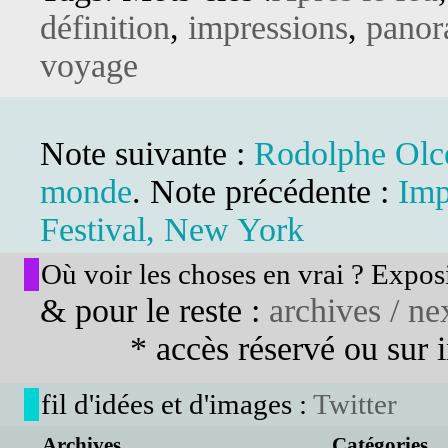
définition
,
impressions
,
pano
voyage
Note suivante :
Rodolphe Olcè
monde
. Note précédente :
Imp
Festival, New York
Où voir les choses en vrai ? Exposi
& pour le reste :
archives / nex
* accès réservé ou sur in
fil d'idées et d'images :
Twitter
Archives ...
Catégories...