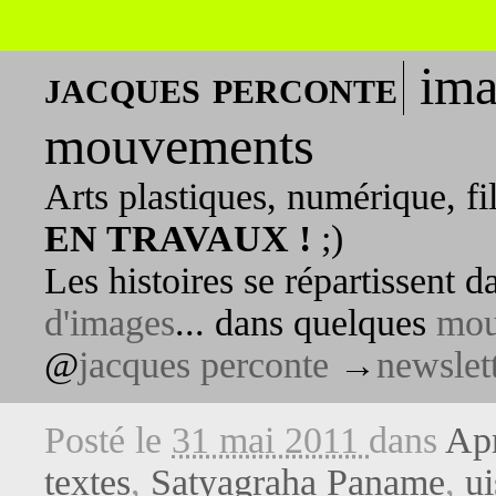
ima
jacques perconte
mouvements
Arts plastiques, numérique, fi
EN TRAVAUX !
;)
Les histoires se répartissent 
d'images
... dans quelques
mou
@
jacques perconte
→
newslet
Posté le
31 mai 2011
dans
Apr
textes
,
Satyagraha Paname
,
ui