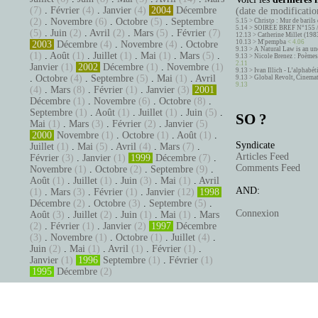
(7)
.
Février
(4)
.
Janvier
(4)
2004
Décembre
(date de modification
(2)
.
Novembre
(6)
.
Octobre
(5)
.
Septembre
5.15 >
Christo : Mur de barils 
5.14 >
SOIRÉE BREF N°155 
(5)
.
Juin
(2)
.
Avril
(2)
.
Mars
(5)
.
Février
(7)
12.13 >
Catherine Millet (198
10.13 >
M'pempba
< 4.06
2003
Décembre
(4)
.
Novembre
(4)
.
Octobre
9.13 >
A Natural Law is an un
(1)
.
Août
(1)
.
Juillet
(1)
.
Mai
(1)
.
Mars
(5)
.
9.13 >
Nicole Brenez : Poèmes 
2.11
Janvier
(1)
2002
Décembre
(1)
.
Novembre
(1)
9.13 >
Ivan Illich - L’alphabé
.
Octobre
(4)
.
Septembre
(5)
.
Mai
(1)
.
Avril
9.13 >
Global Revolt, Cinema
9.13
(4)
.
Mars
(8)
.
Février
(1)
.
Janvier
(3)
2001
Décembre
(1)
.
Novembre
(6)
.
Octobre
(8)
.
Septembre
(1)
.
Août
(1)
.
Juillet
(1)
.
Juin
(5)
.
SO ?
Mai
(1)
.
Mars
(3)
.
Février
(2)
.
Janvier
(5)
2000
Novembre
(1)
.
Octobre
(1)
.
Août
(1)
.
Syndicate
Juillet
(1)
.
Mai
(5)
.
Avril
(4)
.
Mars
(7)
.
Articles Feed
Février
(3)
.
Janvier
(1)
1999
Décembre
(7)
.
Comments Feed
Novembre
(1)
.
Octobre
(2)
.
Septembre
(9)
.
Août
(1)
.
Juillet
(1)
.
Juin
(3)
.
Mai
(1)
.
Avril
AND:
(1)
.
Mars
(3)
.
Février
(1)
.
Janvier
(12)
1998
Décembre
(2)
.
Octobre
(3)
.
Septembre
(5)
.
Connexion
Août
(3)
.
Juillet
(2)
.
Juin
(1)
.
Mai
(1)
.
Mars
(2)
.
Février
(1)
.
Janvier
(2)
1997
Décembre
(3)
.
Novembre
(1)
.
Octobre
(1)
.
Juillet
(4)
.
Juin
(2)
.
Mai
(1)
.
Avril
(1)
.
Février
(1)
.
Janvier
(1)
1996
Septembre
(1)
.
Février
(1)
1995
Décembre
(2)