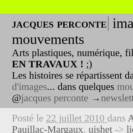
ima
jacques perconte
mouvements
Arts plastiques, numérique, fi
EN TRAVAUX !
;)
Les histoires se répartissent 
d'images
... dans quelques
mou
@
jacques perconte
→
newslet
Posté le
22 juillet 2010
dans
A
Pauillac-Margaux
,
uishet
->
l