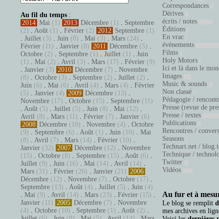
Correspondances
Dérives
Au fil du temps
:
écrits / notes
2014
Mai
(1)
2013
Décembre
(1)
.
Septembre
Éditions
(2)
.
Août
(1)
.
Février
(2)
2012
Septembre
(1)
En vrac
.
Juillet
(3)
.
Juin
(8)
.
Mai
(3)
.
Mars
(24)
.
évènements
Février
(11)
.
Janvier
(8)
2011
Décembre
(5)
.
Films
Octobre
(2)
.
Septembre
(1)
.
Juillet
(1)
.
Juin
Holy Motors
(1)
.
Mai
(2)
.
Avril
(3)
.
Mars
(17)
.
Février
(9)
Ici et là dans le mo
.
Janvier
(3)
2010
Décembre
(7)
.
Novembre
Images
(8)
.
Octobre
(3)
.
Septembre
(2)
.
Juillet
(2)
.
Music & sounds
Juin
(6)
.
Mai
(6)
.
Avril
(4)
.
Mars
(4)
.
Février
Non classé
(5)
.
Janvier
(4)
2009
Décembre
(13)
.
Pédagogie / rencont
Novembre
(17)
.
Octobre
(15)
.
Septembre
(11)
Presse (revue de pre
.
Août
(5)
.
Juillet
(5)
.
Juin
(8)
.
Mai
(12)
.
Presse / textes
Avril
(8)
.
Mars
(11)
.
Février
(7)
.
Janvier
(6)
Publications
2008
Décembre
(10)
.
Novembre
(4)
.
Octobre
Rencontres / conver
(9)
.
Septembre
(6)
.
Août
(1)
.
Juin
(10)
.
Mai
Seasons
(8)
.
Avril
(7)
.
Mars
(14)
.
Février
(10)
.
Technart.net / blog.
Janvier
(32)
2007
Décembre
(12)
.
Novembre
Technique / technol
(15)
.
Octobre
(8)
.
Septembre
(15)
.
Août
(6)
.
Twitter
Juillet
(9)
.
Juin
(16)
.
Mai
(14)
.
Avril
(14)
.
Vidéos
Mars
(31)
.
Février
(26)
.
Janvier
(21)
2006
Décembre
(12)
.
Novembre
(7)
.
Octobre
(17)
.
Septembre
(13)
.
Août
(4)
.
Juillet
(5)
.
Juin
(4)
Au fur et à mesur
.
Mai
(9)
.
Avril
(14)
.
Mars
(23)
.
Février
(15)
.
Janvier
(11)
2005
Décembre
(7)
.
Novembre
Le blog se remplit
d
(4)
.
Octobre
(10)
.
Septembre
(1)
.
Août
(2)
.
mes archives en ligne
Juillet
(6)
.
Juin
(8)
.
Mai
(5)
.
Avril
(14)
.
Mars
Voici les
dernières 