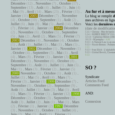
Décembre
(12)
.
Novembre
(7)
.
Octobre
(17)
.
Septembre
(13)
.
Août
(4)
.
Juillet
(5)
.
Juin
(4)
Au fur et à mesur
.
Mai
(9)
.
Avril
(14)
.
Mars
(23)
.
Février
(15)
.
Janvier
(11)
2005
Décembre
(7)
.
Novembre
Le blog se remplit
d
(4)
.
Octobre
(10)
.
Septembre
(1)
.
Août
(2)
.
mes archives en ligne
Juillet
(6)
.
Juin
(8)
.
Mai
(5)
.
Avril
(14)
.
Mars
Voici les
dernières 
(7)
.
Février
(4)
.
Janvier
(4)
2004
Décembre
(date de modification
(2)
.
Novembre
(6)
.
Octobre
(5)
.
Septembre
5.15 >
Christo : Mur de barils 
5.14 >
SOIRÉE BREF N°155 
(5)
.
Juin
(2)
.
Avril
(2)
.
Mars
(5)
.
Février
(7)
12.13 >
Catherine Millet (198
10.13 >
M'pempba
< 4.06
2003
Décembre
(4)
.
Novembre
(4)
.
Octobre
9.13 >
A Natural Law is an un
(1)
.
Août
(1)
.
Juillet
(1)
.
Mai
(1)
.
Mars
(5)
.
9.13 >
Nicole Brenez : Poèmes 
2.11
Janvier
(1)
2002
Décembre
(1)
.
Novembre
(1)
9.13 >
Ivan Illich - L’alphabé
.
Octobre
(4)
.
Septembre
(5)
.
Mai
(1)
.
Avril
9.13 >
Global Revolt, Cinema
9.13
(4)
.
Mars
(8)
.
Février
(1)
.
Janvier
(3)
2001
Décembre
(1)
.
Novembre
(6)
.
Octobre
(8)
.
Septembre
(1)
.
Août
(1)
.
Juillet
(1)
.
Juin
(5)
.
SO ?
Mai
(1)
.
Mars
(3)
.
Février
(2)
.
Janvier
(5)
2000
Novembre
(1)
.
Octobre
(1)
.
Août
(1)
.
Syndicate
Juillet
(1)
.
Mai
(5)
.
Avril
(4)
.
Mars
(7)
.
Articles Feed
Février
(3)
.
Janvier
(1)
1999
Décembre
(7)
.
Comments Feed
Novembre
(1)
.
Octobre
(2)
.
Septembre
(9)
.
Août
(1)
.
Juillet
(1)
.
Juin
(3)
.
Mai
(1)
.
Avril
AND:
(1)
.
Mars
(3)
.
Février
(1)
.
Janvier
(12)
1998
Décembre
(2)
.
Octobre
(3)
.
Septembre
(5)
.
Connexion
Août
(3)
.
Juillet
(2)
.
Juin
(1)
.
Mai
(1)
.
Mars
(2)
.
Février
(1)
.
Janvier
(2)
1997
Décembre
(3)
.
Novembre
(1)
.
Octobre
(1)
.
Juillet
(4)
.
Juin
(2)
.
Mai
(1)
.
Avril
(1)
.
Février
(1)
.