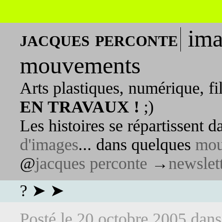
ima
jacques perconte
mouvements
Arts plastiques, numérique, fi
EN TRAVAUX !
;)
Les histoires se répartissent 
d'images
... dans quelques
mou
@
jacques perconte
→
newslet
? ➤ ➤
Posté le
20 octobre 2005
dan