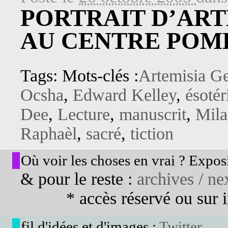
PORTRAIT D’ART
AU CENTRE POM
Tags: Mots-clés :
Artemisia Ge
Ocsha
,
Edward Kelley
,
ésoté
Dee
,
Lecture
,
manuscrit
,
Mila
Raphaèl
,
sacré
,
tiction
Où voir les choses en vrai ? Exposi
& pour le reste :
archives / nex
* accès réservé ou sur in
fil d'idées et d'images :
Twitter