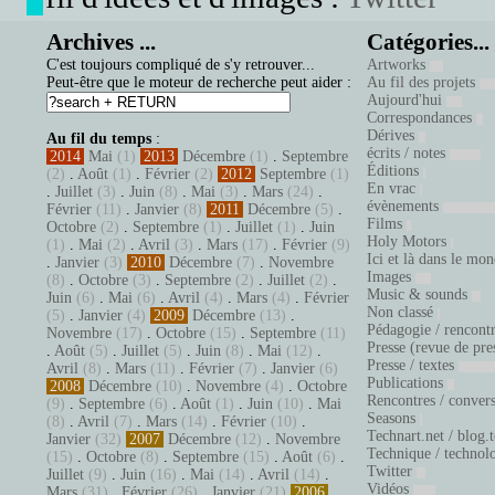
Archives ...
Catégories...
C'est toujours compliqué de s'y retrouver...
Artworks
Peut-être que le moteur de recherche peut aider :
Au fil des projets
Aujourd'hui
Correspondances
Dérives
Au fil du temps
:
écrits / notes
2014
Mai
(1)
2013
Décembre
(1)
.
Septembre
Éditions
(2)
.
Août
(1)
.
Février
(2)
2012
Septembre
(1)
En vrac
.
Juillet
(3)
.
Juin
(8)
.
Mai
(3)
.
Mars
(24)
.
évènements
Février
(11)
.
Janvier
(8)
2011
Décembre
(5)
.
Films
Octobre
(2)
.
Septembre
(1)
.
Juillet
(1)
.
Juin
Holy Motors
(1)
.
Mai
(2)
.
Avril
(3)
.
Mars
(17)
.
Février
(9)
Ici et là dans le mo
.
Janvier
(3)
2010
Décembre
(7)
.
Novembre
Images
(8)
.
Octobre
(3)
.
Septembre
(2)
.
Juillet
(2)
.
Music & sounds
Juin
(6)
.
Mai
(6)
.
Avril
(4)
.
Mars
(4)
.
Février
Non classé
(5)
.
Janvier
(4)
2009
Décembre
(13)
.
Pédagogie / rencont
Novembre
(17)
.
Octobre
(15)
.
Septembre
(11)
Presse (revue de pre
.
Août
(5)
.
Juillet
(5)
.
Juin
(8)
.
Mai
(12)
.
Presse / textes
Avril
(8)
.
Mars
(11)
.
Février
(7)
.
Janvier
(6)
Publications
2008
Décembre
(10)
.
Novembre
(4)
.
Octobre
Rencontres / conver
(9)
.
Septembre
(6)
.
Août
(1)
.
Juin
(10)
.
Mai
Seasons
(8)
.
Avril
(7)
.
Mars
(14)
.
Février
(10)
.
Technart.net / blog.
Janvier
(32)
2007
Décembre
(12)
.
Novembre
Technique / technol
(15)
.
Octobre
(8)
.
Septembre
(15)
.
Août
(6)
.
Twitter
Juillet
(9)
.
Juin
(16)
.
Mai
(14)
.
Avril
(14)
.
Vidéos
Mars
(31)
.
Février
(26)
.
Janvier
(21)
2006