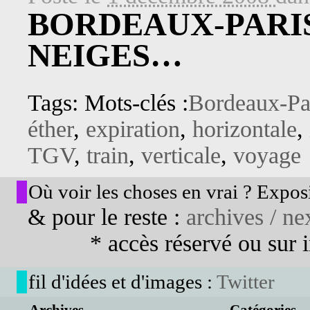
BORDEAUX-PARIS
NEIGES…
Tags: Mots-clés :
Bordeaux-Pa
éther
,
expiration
,
horizontale
,
TGV
,
train
,
verticale
,
voyage
Où voir les choses en vrai ? Exposi
& pour le reste :
archives / nex
* accès réservé ou sur in
fil d'idées et d'images :
Twitter