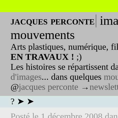
ima
jacques perconte
mouvements
Arts plastiques, numérique, fi
EN TRAVAUX !
;)
Les histoires se répartissent 
d'images
... dans quelques
mou
@
jacques perconte
→
newslet
? ➤ ➤
Posté le
1 décembre 2008
da