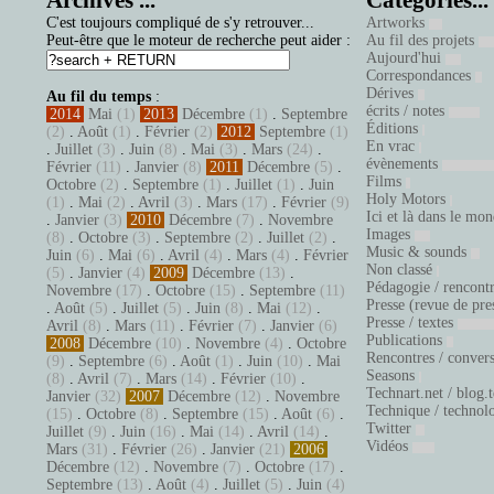
Archives ...
Catégories...
C'est toujours compliqué de s'y retrouver...
Artworks
Peut-être que le moteur de recherche peut aider :
Au fil des projets
Aujourd'hui
Correspondances
Dérives
Au fil du temps
:
écrits / notes
2014
Mai
(1)
2013
Décembre
(1)
.
Septembre
Éditions
(2)
.
Août
(1)
.
Février
(2)
2012
Septembre
(1)
En vrac
.
Juillet
(3)
.
Juin
(8)
.
Mai
(3)
.
Mars
(24)
.
évènements
Février
(11)
.
Janvier
(8)
2011
Décembre
(5)
.
Films
Octobre
(2)
.
Septembre
(1)
.
Juillet
(1)
.
Juin
Holy Motors
(1)
.
Mai
(2)
.
Avril
(3)
.
Mars
(17)
.
Février
(9)
Ici et là dans le mo
.
Janvier
(3)
2010
Décembre
(7)
.
Novembre
Images
(8)
.
Octobre
(3)
.
Septembre
(2)
.
Juillet
(2)
.
Music & sounds
Juin
(6)
.
Mai
(6)
.
Avril
(4)
.
Mars
(4)
.
Février
Non classé
(5)
.
Janvier
(4)
2009
Décembre
(13)
.
Pédagogie / rencont
Novembre
(17)
.
Octobre
(15)
.
Septembre
(11)
Presse (revue de pre
.
Août
(5)
.
Juillet
(5)
.
Juin
(8)
.
Mai
(12)
.
Presse / textes
Avril
(8)
.
Mars
(11)
.
Février
(7)
.
Janvier
(6)
Publications
2008
Décembre
(10)
.
Novembre
(4)
.
Octobre
Rencontres / conver
(9)
.
Septembre
(6)
.
Août
(1)
.
Juin
(10)
.
Mai
Seasons
(8)
.
Avril
(7)
.
Mars
(14)
.
Février
(10)
.
Technart.net / blog.
Janvier
(32)
2007
Décembre
(12)
.
Novembre
Technique / technol
(15)
.
Octobre
(8)
.
Septembre
(15)
.
Août
(6)
.
Twitter
Juillet
(9)
.
Juin
(16)
.
Mai
(14)
.
Avril
(14)
.
Vidéos
Mars
(31)
.
Février
(26)
.
Janvier
(21)
2006
Décembre
(12)
.
Novembre
(7)
.
Octobre
(17)
.
Septembre
(13)
.
Août
(4)
.
Juillet
(5)
.
Juin
(4)