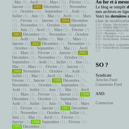
Au fur et à mesur
.
Mai
(9)
.
Avril
(14)
.
Mars
(23)
.
Février
(15)
.
Janvier
(11)
2005
Décembre
(7)
.
Novembre
Le blog se remplit
d
(4)
.
Octobre
(10)
.
Septembre
(1)
.
Août
(2)
.
mes archives en ligne
Juillet
(6)
.
Juin
(8)
.
Mai
(5)
.
Avril
(14)
.
Mars
Voici les
dernières 
(7)
.
Février
(4)
.
Janvier
(4)
2004
Décembre
(date de modification
(2)
.
Novembre
(6)
.
Octobre
(5)
.
Septembre
5.15 >
Christo : Mur de barils 
5.14 >
SOIRÉE BREF N°155 
(5)
.
Juin
(2)
.
Avril
(2)
.
Mars
(5)
.
Février
(7)
12.13 >
Catherine Millet (198
10.13 >
M'pempba
< 4.06
2003
Décembre
(4)
.
Novembre
(4)
.
Octobre
9.13 >
A Natural Law is an un
(1)
.
Août
(1)
.
Juillet
(1)
.
Mai
(1)
.
Mars
(5)
.
9.13 >
Nicole Brenez : Poèmes 
2.11
Janvier
(1)
2002
Décembre
(1)
.
Novembre
(1)
9.13 >
Ivan Illich - L’alphabé
.
Octobre
(4)
.
Septembre
(5)
.
Mai
(1)
.
Avril
9.13 >
Global Revolt, Cinema
9.13
(4)
.
Mars
(8)
.
Février
(1)
.
Janvier
(3)
2001
Décembre
(1)
.
Novembre
(6)
.
Octobre
(8)
.
Septembre
(1)
.
Août
(1)
.
Juillet
(1)
.
Juin
(5)
.
SO ?
Mai
(1)
.
Mars
(3)
.
Février
(2)
.
Janvier
(5)
2000
Novembre
(1)
.
Octobre
(1)
.
Août
(1)
.
Syndicate
Juillet
(1)
.
Mai
(5)
.
Avril
(4)
.
Mars
(7)
.
Articles Feed
Février
(3)
.
Janvier
(1)
1999
Décembre
(7)
.
Comments Feed
Novembre
(1)
.
Octobre
(2)
.
Septembre
(9)
.
Août
(1)
.
Juillet
(1)
.
Juin
(3)
.
Mai
(1)
.
Avril
AND:
(1)
.
Mars
(3)
.
Février
(1)
.
Janvier
(12)
1998
Décembre
(2)
.
Octobre
(3)
.
Septembre
(5)
.
Connexion
Août
(3)
.
Juillet
(2)
.
Juin
(1)
.
Mai
(1)
.
Mars
(2)
.
Février
(1)
.
Janvier
(2)
1997
Décembre
(3)
.
Novembre
(1)
.
Octobre
(1)
.
Juillet
(4)
.
Juin
(2)
.
Mai
(1)
.
Avril
(1)
.
Février
(1)
.
Janvier
(1)
1996
Septembre
(1)
.
Février
(1)
1995
Décembre
(2)