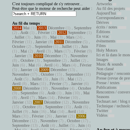
C'est toujours compliqué de s'y retrouver...
Artworks
Peut-être que le moteur de recherche peut aider :
Au fil des projets
Aujourd'hui
Correspondances
Dérives
Au fil du temps
:
écrits / notes
2014
Mai
(1)
2013
Décembre
(1)
.
Septembre
Éditions
(2)
.
Août
(1)
.
Février
(2)
2012
Septembre
(1)
En vrac
.
Juillet
(3)
.
Juin
(8)
.
Mai
(3)
.
Mars
(24)
.
évènements
Février
(11)
.
Janvier
(8)
2011
Décembre
(5)
.
Films
Octobre
(2)
.
Septembre
(1)
.
Juillet
(1)
.
Juin
Holy Motors
(1)
.
Mai
(2)
.
Avril
(3)
.
Mars
(17)
.
Février
(9)
Ici et là dans le mo
.
Janvier
(3)
2010
Décembre
(7)
.
Novembre
Images
(8)
.
Octobre
(3)
.
Septembre
(2)
.
Juillet
(2)
.
Music & sounds
Juin
(6)
.
Mai
(6)
.
Avril
(4)
.
Mars
(4)
.
Février
Non classé
(5)
.
Janvier
(4)
2009
Décembre
(13)
.
Pédagogie / rencont
Novembre
(17)
.
Octobre
(15)
.
Septembre
(11)
Presse (revue de pre
.
Août
(5)
.
Juillet
(5)
.
Juin
(8)
.
Mai
(12)
.
Presse / textes
Avril
(8)
.
Mars
(11)
.
Février
(7)
.
Janvier
(6)
Publications
2008
Décembre
(10)
.
Novembre
(4)
.
Octobre
Rencontres / conver
(9)
.
Septembre
(6)
.
Août
(1)
.
Juin
(10)
.
Mai
Seasons
(8)
.
Avril
(7)
.
Mars
(14)
.
Février
(10)
.
Technart.net / blog.
Janvier
(32)
2007
Décembre
(12)
.
Novembre
Technique / technol
(15)
.
Octobre
(8)
.
Septembre
(15)
.
Août
(6)
.
Twitter
Juillet
(9)
.
Juin
(16)
.
Mai
(14)
.
Avril
(14)
.
Vidéos
Mars
(31)
.
Février
(26)
.
Janvier
(21)
2006
Décembre
(12)
.
Novembre
(7)
.
Octobre
(17)
.
Septembre
(13)
.
Août
(4)
.
Juillet
(5)
.
Juin
(4)
Au fur et à mesur