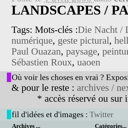
LANDSCAPES / P
Tags: Mots-clés :
Die Nacht / 
numérique
,
geste pictural
,
hel
Paul Ouazan
,
paysage
,
peintu
Sébastien Roux
,
uaoen
Où voir les choses en vrai ? Exposi
& pour le reste :
archives / nex
* accès réservé ou sur in
fil d'idées et d'images :
Twitter
Archives ...
Catégories...