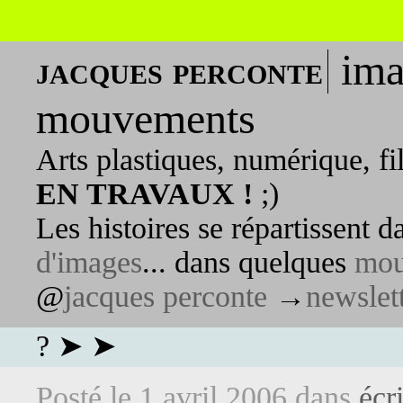
ima
jacques perconte
mouvements
Arts plastiques, numérique, fi
EN TRAVAUX !
;)
Les histoires se répartissent 
d'images
... dans quelques
mou
@
jacques perconte
→
newslet
? ➤ ➤
Posté le
1 avril 2006
dans
écri