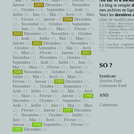
.
Mai
(9)
.
Avril
(14)
.
Mars
(23)
.
Février
(15)
.
Janvier
(11)
2005
Décembre
(7)
.
Novembre
Le blog se remplit
d
(4)
.
Octobre
(10)
.
Septembre
(1)
.
Août
(2)
.
mes archives en ligne
Juillet
(6)
.
Juin
(8)
.
Mai
(5)
.
Avril
(14)
.
Mars
Voici les
dernières 
(7)
.
Février
(4)
.
Janvier
(4)
2004
Décembre
(date de modification
(2)
.
Novembre
(6)
.
Octobre
(5)
.
Septembre
5.15 >
Christo : Mur de barils 
5.14 >
SOIRÉE BREF N°155 
(5)
.
Juin
(2)
.
Avril
(2)
.
Mars
(5)
.
Février
(7)
12.13 >
Catherine Millet (198
10.13 >
M'pempba
< 4.06
2003
Décembre
(4)
.
Novembre
(4)
.
Octobre
9.13 >
A Natural Law is an un
(1)
.
Août
(1)
.
Juillet
(1)
.
Mai
(1)
.
Mars
(5)
.
9.13 >
Nicole Brenez : Poèmes 
2.11
Janvier
(1)
2002
Décembre
(1)
.
Novembre
(1)
9.13 >
Ivan Illich - L’alphabé
.
Octobre
(4)
.
Septembre
(5)
.
Mai
(1)
.
Avril
9.13 >
Global Revolt, Cinema
9.13
(4)
.
Mars
(8)
.
Février
(1)
.
Janvier
(3)
2001
Décembre
(1)
.
Novembre
(6)
.
Octobre
(8)
.
Septembre
(1)
.
Août
(1)
.
Juillet
(1)
.
Juin
(5)
.
SO ?
Mai
(1)
.
Mars
(3)
.
Février
(2)
.
Janvier
(5)
2000
Novembre
(1)
.
Octobre
(1)
.
Août
(1)
.
Syndicate
Juillet
(1)
.
Mai
(5)
.
Avril
(4)
.
Mars
(7)
.
Articles Feed
Février
(3)
.
Janvier
(1)
1999
Décembre
(7)
.
Comments Feed
Novembre
(1)
.
Octobre
(2)
.
Septembre
(9)
.
Août
(1)
.
Juillet
(1)
.
Juin
(3)
.
Mai
(1)
.
Avril
AND:
(1)
.
Mars
(3)
.
Février
(1)
.
Janvier
(12)
1998
Décembre
(2)
.
Octobre
(3)
.
Septembre
(5)
.
Connexion
Août
(3)
.
Juillet
(2)
.
Juin
(1)
.
Mai
(1)
.
Mars
(2)
.
Février
(1)
.
Janvier
(2)
1997
Décembre
(3)
.
Novembre
(1)
.
Octobre
(1)
.
Juillet
(4)
.
Juin
(2)
.
Mai
(1)
.
Avril
(1)
.
Février
(1)
.
Janvier
(1)
1996
Septembre
(1)
.
Février
(1)
1995
Décembre
(2)