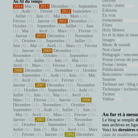
Dérives
Au fil du temps
:
écrits / notes
2014
Mai
(1)
2013
Décembre
(1)
.
Septembre
Éditions
(2)
.
Août
(1)
.
Février
(2)
2012
Septembre
(1)
En vrac
.
Juillet
(3)
.
Juin
(8)
.
Mai
(3)
.
Mars
(24)
.
évènements
Février
(11)
.
Janvier
(8)
2011
Décembre
(5)
.
Films
Octobre
(2)
.
Septembre
(1)
.
Juillet
(1)
.
Juin
Holy Motors
(1)
.
Mai
(2)
.
Avril
(3)
.
Mars
(17)
.
Février
(9)
Ici et là dans le mo
.
Janvier
(3)
2010
Décembre
(7)
.
Novembre
Images
(8)
.
Octobre
(3)
.
Septembre
(2)
.
Juillet
(2)
.
Music & sounds
Juin
(6)
.
Mai
(6)
.
Avril
(4)
.
Mars
(4)
.
Février
Non classé
(5)
.
Janvier
(4)
2009
Décembre
(13)
.
Pédagogie / rencont
Novembre
(17)
.
Octobre
(15)
.
Septembre
(11)
Presse (revue de pre
.
Août
(5)
.
Juillet
(5)
.
Juin
(8)
.
Mai
(12)
.
Presse / textes
Avril
(8)
.
Mars
(11)
.
Février
(7)
.
Janvier
(6)
Publications
2008
Décembre
(10)
.
Novembre
(4)
.
Octobre
Rencontres / conver
(9)
.
Septembre
(6)
.
Août
(1)
.
Juin
(10)
.
Mai
Seasons
(8)
.
Avril
(7)
.
Mars
(14)
.
Février
(10)
.
Technart.net / blog.
Janvier
(32)
2007
Décembre
(12)
.
Novembre
Technique / technol
(15)
.
Octobre
(8)
.
Septembre
(15)
.
Août
(6)
.
Twitter
Juillet
(9)
.
Juin
(16)
.
Mai
(14)
.
Avril
(14)
.
Vidéos
Mars
(31)
.
Février
(26)
.
Janvier
(21)
2006
Décembre
(12)
.
Novembre
(7)
.
Octobre
(17)
.
Septembre
(13)
.
Août
(4)
.
Juillet
(5)
.
Juin
(4)
Au fur et à mesur
.
Mai
(9)
.
Avril
(14)
.
Mars
(23)
.
Février
(15)
.
Janvier
(11)
2005
Décembre
(7)
.
Novembre
Le blog se remplit
d
(4)
.
Octobre
(10)
.
Septembre
(1)
.
Août
(2)
.
mes archives en ligne
Juillet
(6)
.
Juin
(8)
.
Mai
(5)
.
Avril
(14)
.
Mars
Voici les
dernières 
(7)
.
Février
(4)
.
Janvier
(4)
2004
Décembre
(date de modification