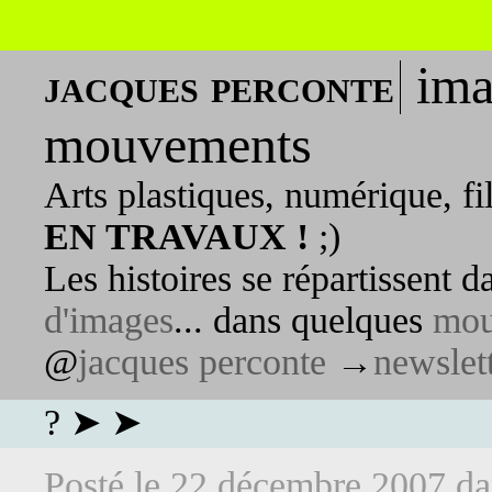
ima
jacques perconte
mouvements
Arts plastiques, numérique, fi
EN TRAVAUX !
;)
Les histoires se répartissent 
d'images
... dans quelques
mou
@
jacques perconte
→
newslet
? ➤ ➤
Posté le
22 décembre 2007
d