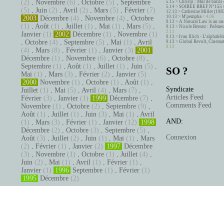
(2)
.
Novembre
(6)
.
Octobre
(5)
.
Septembre
5.15 >
Christo : Mur de barils 
5.14 >
SOIRÉE BREF N°155 
(5)
.
Juin
(2)
.
Avril
(2)
.
Mars
(5)
.
Février
(7)
12.13 >
Catherine Millet (198
10.13 >
M'pempba
< 4.06
2003
Décembre
(4)
.
Novembre
(4)
.
Octobre
9.13 >
A Natural Law is an un
(1)
.
Août
(1)
.
Juillet
(1)
.
Mai
(1)
.
Mars
(5)
.
9.13 >
Nicole Brenez : Poèmes 
2.11
Janvier
(1)
2002
Décembre
(1)
.
Novembre
(1)
9.13 >
Ivan Illich - L’alphabé
.
Octobre
(4)
.
Septembre
(5)
.
Mai
(1)
.
Avril
9.13 >
Global Revolt, Cinema
9.13
(4)
.
Mars
(8)
.
Février
(1)
.
Janvier
(3)
2001
Décembre
(1)
.
Novembre
(6)
.
Octobre
(8)
.
Septembre
(1)
.
Août
(1)
.
Juillet
(1)
.
Juin
(5)
.
SO ?
Mai
(1)
.
Mars
(3)
.
Février
(2)
.
Janvier
(5)
2000
Novembre
(1)
.
Octobre
(1)
.
Août
(1)
.
Syndicate
Juillet
(1)
.
Mai
(5)
.
Avril
(4)
.
Mars
(7)
.
Articles Feed
Février
(3)
.
Janvier
(1)
1999
Décembre
(7)
.
Comments Feed
Novembre
(1)
.
Octobre
(2)
.
Septembre
(9)
.
Août
(1)
.
Juillet
(1)
.
Juin
(3)
.
Mai
(1)
.
Avril
AND:
(1)
.
Mars
(3)
.
Février
(1)
.
Janvier
(12)
1998
Décembre
(2)
.
Octobre
(3)
.
Septembre
(5)
.
Connexion
Août
(3)
.
Juillet
(2)
.
Juin
(1)
.
Mai
(1)
.
Mars
(2)
.
Février
(1)
.
Janvier
(2)
1997
Décembre
(3)
.
Novembre
(1)
.
Octobre
(1)
.
Juillet
(4)
.
Juin
(2)
.
Mai
(1)
.
Avril
(1)
.
Février
(1)
.
Janvier
(1)
1996
Septembre
(1)
.
Février
(1)
1995
Décembre
(2)