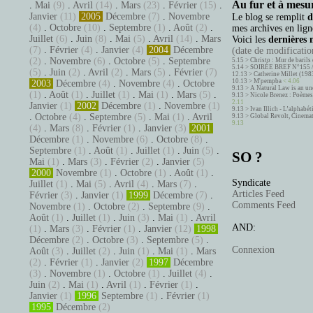
Au fur et à mesur
.
Mai
(9)
.
Avril
(14)
.
Mars
(23)
.
Février
(15)
.
Janvier
(11)
2005
Décembre
(7)
.
Novembre
Le blog se remplit
d
(4)
.
Octobre
(10)
.
Septembre
(1)
.
Août
(2)
.
mes archives en ligne
Juillet
(6)
.
Juin
(8)
.
Mai
(5)
.
Avril
(14)
.
Mars
Voici les
dernières 
(7)
.
Février
(4)
.
Janvier
(4)
2004
Décembre
(date de modification
(2)
.
Novembre
(6)
.
Octobre
(5)
.
Septembre
5.15 >
Christo : Mur de barils 
5.14 >
SOIRÉE BREF N°155 
(5)
.
Juin
(2)
.
Avril
(2)
.
Mars
(5)
.
Février
(7)
12.13 >
Catherine Millet (198
10.13 >
M'pempba
< 4.06
2003
Décembre
(4)
.
Novembre
(4)
.
Octobre
9.13 >
A Natural Law is an un
(1)
.
Août
(1)
.
Juillet
(1)
.
Mai
(1)
.
Mars
(5)
.
9.13 >
Nicole Brenez : Poèmes 
2.11
Janvier
(1)
2002
Décembre
(1)
.
Novembre
(1)
9.13 >
Ivan Illich - L’alphabé
.
Octobre
(4)
.
Septembre
(5)
.
Mai
(1)
.
Avril
9.13 >
Global Revolt, Cinema
9.13
(4)
.
Mars
(8)
.
Février
(1)
.
Janvier
(3)
2001
Décembre
(1)
.
Novembre
(6)
.
Octobre
(8)
.
Septembre
(1)
.
Août
(1)
.
Juillet
(1)
.
Juin
(5)
.
SO ?
Mai
(1)
.
Mars
(3)
.
Février
(2)
.
Janvier
(5)
2000
Novembre
(1)
.
Octobre
(1)
.
Août
(1)
.
Syndicate
Juillet
(1)
.
Mai
(5)
.
Avril
(4)
.
Mars
(7)
.
Articles Feed
Février
(3)
.
Janvier
(1)
1999
Décembre
(7)
.
Comments Feed
Novembre
(1)
.
Octobre
(2)
.
Septembre
(9)
.
Août
(1)
.
Juillet
(1)
.
Juin
(3)
.
Mai
(1)
.
Avril
AND:
(1)
.
Mars
(3)
.
Février
(1)
.
Janvier
(12)
1998
Décembre
(2)
.
Octobre
(3)
.
Septembre
(5)
.
Connexion
Août
(3)
.
Juillet
(2)
.
Juin
(1)
.
Mai
(1)
.
Mars
(2)
.
Février
(1)
.
Janvier
(2)
1997
Décembre
(3)
.
Novembre
(1)
.
Octobre
(1)
.
Juillet
(4)
.
Juin
(2)
.
Mai
(1)
.
Avril
(1)
.
Février
(1)
.
Janvier
(1)
1996
Septembre
(1)
.
Février
(1)
1995
Décembre
(2)