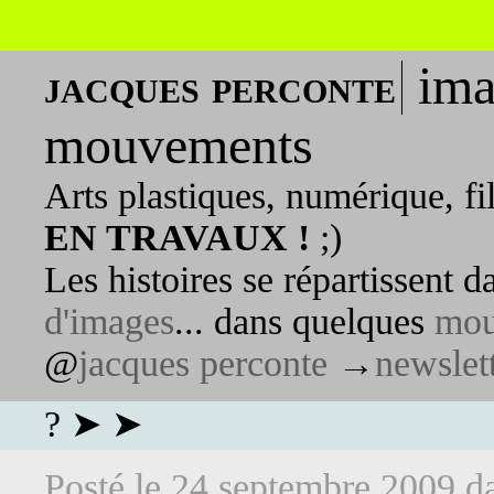
ima
jacques perconte
mouvements
Arts plastiques, numérique, fi
EN TRAVAUX !
;)
Les histoires se répartissent 
d'images
... dans quelques
mou
@
jacques perconte
→
newslet
? ➤ ➤
Posté le
24 septembre 2009
d