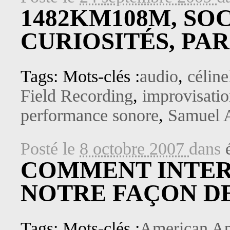
1482KM108M, SO
CURIOSITÉS, PAR
Tags: Mots-clés :
audio
,
céline
Field Recording
,
improvisati
performance sonore
,
Samuel 
Posté le
8 octobre 2007
dans
COMMENT INTE
NOTRE FAÇON DE
Tags: Mots-clés :
American Ap