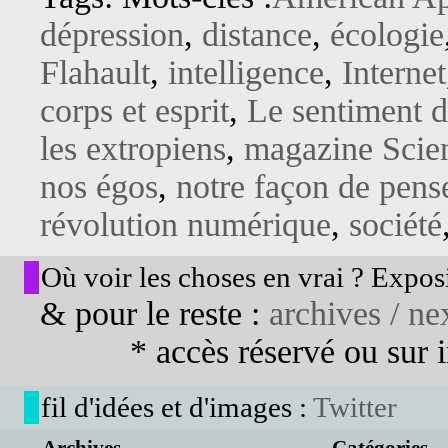
dépression
,
distance
,
écologie
Flahault
,
intelligence
,
Internet
corps et esprit
,
Le sentiment d
les extropiens
,
magazine Scie
nos égos
,
notre façon de pens
révolution numérique
,
société
Où voir les choses en vrai ? Exposi
& pour le reste :
archives / nex
* accès réservé ou sur in
fil d'idées et d'images :
Twitter