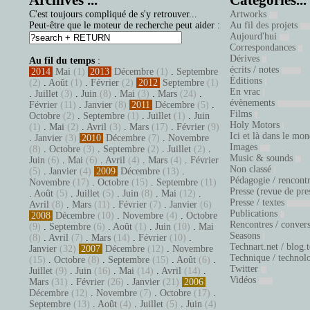
Archives ...
Catégories...
C'est toujours compliqué de s'y retrouver...
Artworks
Peut-être que le moteur de recherche peut aider :
Au fil des projets
Aujourd'hui
Correspondances
Dérives
Au fil du temps
:
écrits / notes
2014
Mai
(1)
2013
Décembre
(1)
.
Septembre
Éditions
(2)
.
Août
(1)
.
Février
(2)
2012
Septembre
(1)
En vrac
.
Juillet
(3)
.
Juin
(8)
.
Mai
(3)
.
Mars
(24)
.
évènements
Février
(11)
.
Janvier
(8)
2011
Décembre
(5)
.
Films
Octobre
(2)
.
Septembre
(1)
.
Juillet
(1)
.
Juin
Holy Motors
(1)
.
Mai
(2)
.
Avril
(3)
.
Mars
(17)
.
Février
(9)
Ici et là dans le mo
.
Janvier
(3)
2010
Décembre
(7)
.
Novembre
Images
(8)
.
Octobre
(3)
.
Septembre
(2)
.
Juillet
(2)
.
Music & sounds
Juin
(6)
.
Mai
(6)
.
Avril
(4)
.
Mars
(4)
.
Février
Non classé
(5)
.
Janvier
(4)
2009
Décembre
(13)
.
Pédagogie / rencont
Novembre
(17)
.
Octobre
(15)
.
Septembre
(11)
Presse (revue de pre
.
Août
(5)
.
Juillet
(5)
.
Juin
(8)
.
Mai
(12)
.
Presse / textes
Avril
(8)
.
Mars
(11)
.
Février
(7)
.
Janvier
(6)
Publications
2008
Décembre
(10)
.
Novembre
(4)
.
Octobre
Rencontres / conver
(9)
.
Septembre
(6)
.
Août
(1)
.
Juin
(10)
.
Mai
Seasons
(8)
.
Avril
(7)
.
Mars
(14)
.
Février
(10)
.
Technart.net / blog.
Janvier
(32)
2007
Décembre
(12)
.
Novembre
Technique / technol
(15)
.
Octobre
(8)
.
Septembre
(15)
.
Août
(6)
.
Twitter
Juillet
(9)
.
Juin
(16)
.
Mai
(14)
.
Avril
(14)
.
Vidéos
Mars
(31)
.
Février
(26)
.
Janvier
(21)
2006
Décembre
(12)
.
Novembre
(7)
.
Octobre
(17)
.
Septembre
(13)
.
Août
(4)
.
Juillet
(5)
.
Juin
(4)