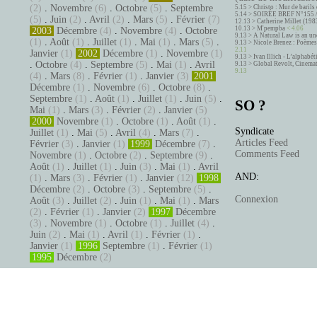
(2)
.
Novembre
(6)
.
Octobre
(5)
.
Septembre
5.15 >
Christo : Mur de barils 
5.14 >
SOIRÉE BREF N°155 
(5)
.
Juin
(2)
.
Avril
(2)
.
Mars
(5)
.
Février
(7)
12.13 >
Catherine Millet (198
10.13 >
M'pempba
< 4.06
2003
Décembre
(4)
.
Novembre
(4)
.
Octobre
9.13 >
A Natural Law is an un
(1)
.
Août
(1)
.
Juillet
(1)
.
Mai
(1)
.
Mars
(5)
.
9.13 >
Nicole Brenez : Poèmes 
2.11
Janvier
(1)
2002
Décembre
(1)
.
Novembre
(1)
9.13 >
Ivan Illich - L’alphabé
.
Octobre
(4)
.
Septembre
(5)
.
Mai
(1)
.
Avril
9.13 >
Global Revolt, Cinema
9.13
(4)
.
Mars
(8)
.
Février
(1)
.
Janvier
(3)
2001
Décembre
(1)
.
Novembre
(6)
.
Octobre
(8)
.
Septembre
(1)
.
Août
(1)
.
Juillet
(1)
.
Juin
(5)
.
SO ?
Mai
(1)
.
Mars
(3)
.
Février
(2)
.
Janvier
(5)
2000
Novembre
(1)
.
Octobre
(1)
.
Août
(1)
.
Syndicate
Juillet
(1)
.
Mai
(5)
.
Avril
(4)
.
Mars
(7)
.
Articles Feed
Février
(3)
.
Janvier
(1)
1999
Décembre
(7)
.
Comments Feed
Novembre
(1)
.
Octobre
(2)
.
Septembre
(9)
.
Août
(1)
.
Juillet
(1)
.
Juin
(3)
.
Mai
(1)
.
Avril
AND:
(1)
.
Mars
(3)
.
Février
(1)
.
Janvier
(12)
1998
Décembre
(2)
.
Octobre
(3)
.
Septembre
(5)
.
Connexion
Août
(3)
.
Juillet
(2)
.
Juin
(1)
.
Mai
(1)
.
Mars
(2)
.
Février
(1)
.
Janvier
(2)
1997
Décembre
(3)
.
Novembre
(1)
.
Octobre
(1)
.
Juillet
(4)
.
Juin
(2)
.
Mai
(1)
.
Avril
(1)
.
Février
(1)
.
Janvier
(1)
1996
Septembre
(1)
.
Février
(1)
1995
Décembre
(2)