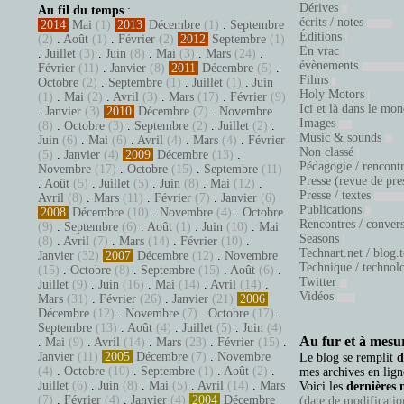
Dérives
Au fil du temps
:
écrits / notes
2014
Mai
(1)
2013
Décembre
(1)
.
Septembre
Éditions
(2)
.
Août
(1)
.
Février
(2)
2012
Septembre
(1)
En vrac
.
Juillet
(3)
.
Juin
(8)
.
Mai
(3)
.
Mars
(24)
.
évènements
Février
(11)
.
Janvier
(8)
2011
Décembre
(5)
.
Films
Octobre
(2)
.
Septembre
(1)
.
Juillet
(1)
.
Juin
Holy Motors
(1)
.
Mai
(2)
.
Avril
(3)
.
Mars
(17)
.
Février
(9)
Ici et là dans le mo
.
Janvier
(3)
2010
Décembre
(7)
.
Novembre
Images
(8)
.
Octobre
(3)
.
Septembre
(2)
.
Juillet
(2)
.
Music & sounds
Juin
(6)
.
Mai
(6)
.
Avril
(4)
.
Mars
(4)
.
Février
Non classé
(5)
.
Janvier
(4)
2009
Décembre
(13)
.
Pédagogie / rencont
Novembre
(17)
.
Octobre
(15)
.
Septembre
(11)
Presse (revue de pre
.
Août
(5)
.
Juillet
(5)
.
Juin
(8)
.
Mai
(12)
.
Presse / textes
Avril
(8)
.
Mars
(11)
.
Février
(7)
.
Janvier
(6)
Publications
2008
Décembre
(10)
.
Novembre
(4)
.
Octobre
Rencontres / conver
(9)
.
Septembre
(6)
.
Août
(1)
.
Juin
(10)
.
Mai
Seasons
(8)
.
Avril
(7)
.
Mars
(14)
.
Février
(10)
.
Technart.net / blog.
Janvier
(32)
2007
Décembre
(12)
.
Novembre
Technique / technol
(15)
.
Octobre
(8)
.
Septembre
(15)
.
Août
(6)
.
Twitter
Juillet
(9)
.
Juin
(16)
.
Mai
(14)
.
Avril
(14)
.
Vidéos
Mars
(31)
.
Février
(26)
.
Janvier
(21)
2006
Décembre
(12)
.
Novembre
(7)
.
Octobre
(17)
.
Septembre
(13)
.
Août
(4)
.
Juillet
(5)
.
Juin
(4)
Au fur et à mesur
.
Mai
(9)
.
Avril
(14)
.
Mars
(23)
.
Février
(15)
.
Janvier
(11)
2005
Décembre
(7)
.
Novembre
Le blog se remplit
d
(4)
.
Octobre
(10)
.
Septembre
(1)
.
Août
(2)
.
mes archives en ligne
Juillet
(6)
.
Juin
(8)
.
Mai
(5)
.
Avril
(14)
.
Mars
Voici les
dernières 
(7)
.
Février
(4)
.
Janvier
(4)
2004
Décembre
(date de modification