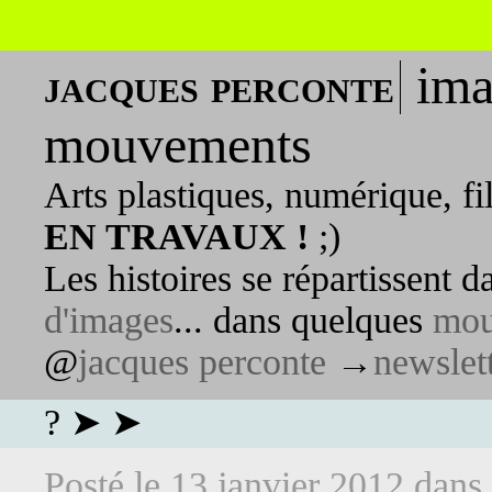
ima
jacques perconte
mouvements
Arts plastiques, numérique, fi
EN TRAVAUX !
;)
Les histoires se répartissent 
d'images
... dans quelques
mou
@
jacques perconte
→
newslet
? ➤ ➤
Posté le
13 janvier 2012
dans