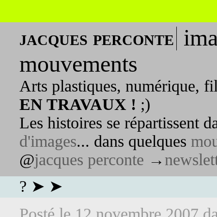
ima
jacques perconte
mouvements
Arts plastiques, numérique, fi
EN TRAVAUX !
;)
Les histoires se répartissent 
d'images
... dans quelques
mou
@
jacques perconte
→
newslet
? ➤ ➤
Posté le
12 novembre 2007
d