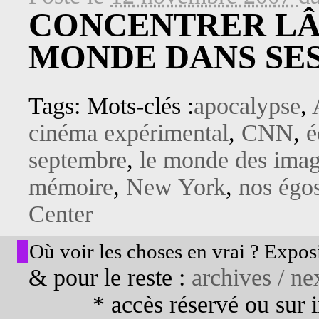
CONCENTRER LÂ
MONDE DANS SE
Tags: Mots-clés :
apocalypse
,
cinéma expérimental
,
CNN
,
é
septembre
,
le monde des ima
mémoire
,
New York
,
nos égo
Center
Où voir les choses en vrai ? Exposi
& pour le reste :
archives / nex
* accès réservé ou sur in