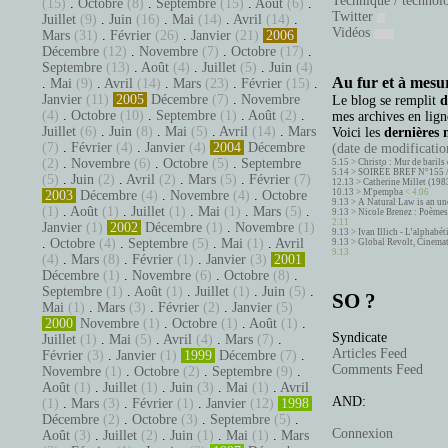
Technique / technol
(15)
.
Octobre
(8)
.
Septembre
(15)
.
Août
(6)
.
Twitter
Juillet
(9)
.
Juin
(16)
.
Mai
(14)
.
Avril
(14)
.
Vidéos
Mars
(31)
.
Février
(26)
.
Janvier
(21)
2006
Décembre
(12)
.
Novembre
(7)
.
Octobre
(17)
.
Septembre
(13)
.
Août
(4)
.
Juillet
(5)
.
Juin
(4)
Au fur et à mesur
.
Mai
(9)
.
Avril
(14)
.
Mars
(23)
.
Février
(15)
.
Janvier
(11)
2005
Décembre
(7)
.
Novembre
Le blog se remplit
d
(4)
.
Octobre
(10)
.
Septembre
(1)
.
Août
(2)
.
mes archives en ligne
Juillet
(6)
.
Juin
(8)
.
Mai
(5)
.
Avril
(14)
.
Mars
Voici les
dernières 
(7)
.
Février
(4)
.
Janvier
(4)
2004
Décembre
(date de modification
(2)
.
Novembre
(6)
.
Octobre
(5)
.
Septembre
5.15 >
Christo : Mur de barils 
5.14 >
SOIRÉE BREF N°155 
(5)
.
Juin
(2)
.
Avril
(2)
.
Mars
(5)
.
Février
(7)
12.13 >
Catherine Millet (198
10.13 >
M'pempba
< 4.06
2003
Décembre
(4)
.
Novembre
(4)
.
Octobre
9.13 >
A Natural Law is an un
(1)
.
Août
(1)
.
Juillet
(1)
.
Mai
(1)
.
Mars
(5)
.
9.13 >
Nicole Brenez : Poèmes 
2.11
Janvier
(1)
2002
Décembre
(1)
.
Novembre
(1)
9.13 >
Ivan Illich - L’alphabé
.
Octobre
(4)
.
Septembre
(5)
.
Mai
(1)
.
Avril
9.13 >
Global Revolt, Cinema
9.13
(4)
.
Mars
(8)
.
Février
(1)
.
Janvier
(3)
2001
Décembre
(1)
.
Novembre
(6)
.
Octobre
(8)
.
Septembre
(1)
.
Août
(1)
.
Juillet
(1)
.
Juin
(5)
.
SO ?
Mai
(1)
.
Mars
(3)
.
Février
(2)
.
Janvier
(5)
2000
Novembre
(1)
.
Octobre
(1)
.
Août
(1)
.
Syndicate
Juillet
(1)
.
Mai
(5)
.
Avril
(4)
.
Mars
(7)
.
Articles Feed
Février
(3)
.
Janvier
(1)
1999
Décembre
(7)
.
Comments Feed
Novembre
(1)
.
Octobre
(2)
.
Septembre
(9)
.
Août
(1)
.
Juillet
(1)
.
Juin
(3)
.
Mai
(1)
.
Avril
AND:
(1)
.
Mars
(3)
.
Février
(1)
.
Janvier
(12)
1998
Décembre
(2)
.
Octobre
(3)
.
Septembre
(5)
.
Connexion
Août
(3)
.
Juillet
(2)
.
Juin
(1)
.
Mai
(1)
.
Mars