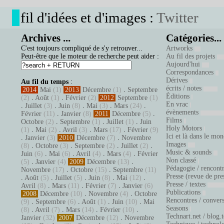
fil d'idées et d'images :
Twitter
Archives ...
Catégories...
C'est toujours compliqué de s'y retrouver...
Artworks
Peut-être que le moteur de recherche peut aider :
Au fil des projets
Aujourd'hui
Correspondances
Dérives
Au fil du temps
:
écrits / notes
2014
Mai
(1)
2013
Décembre
(1)
.
Septembre
Éditions
(2)
.
Août
(1)
.
Février
(2)
2012
Septembre
(1)
En vrac
.
Juillet
(3)
.
Juin
(8)
.
Mai
(3)
.
Mars
(24)
.
évènements
Février
(11)
.
Janvier
(8)
2011
Décembre
(5)
.
Films
Octobre
(2)
.
Septembre
(1)
.
Juillet
(1)
.
Juin
Holy Motors
(1)
.
Mai
(2)
.
Avril
(3)
.
Mars
(17)
.
Février
(9)
Ici et là dans le mo
.
Janvier
(3)
2010
Décembre
(7)
.
Novembre
Images
(8)
.
Octobre
(3)
.
Septembre
(2)
.
Juillet
(2)
.
Music & sounds
Juin
(6)
.
Mai
(6)
.
Avril
(4)
.
Mars
(4)
.
Février
Non classé
(5)
.
Janvier
(4)
2009
Décembre
(13)
.
Pédagogie / rencont
Novembre
(17)
.
Octobre
(15)
.
Septembre
(11)
Presse (revue de pre
.
Août
(5)
.
Juillet
(5)
.
Juin
(8)
.
Mai
(12)
.
Presse / textes
Avril
(8)
.
Mars
(11)
.
Février
(7)
.
Janvier
(6)
Publications
2008
Décembre
(10)
.
Novembre
(4)
.
Octobre
Rencontres / conver
(9)
.
Septembre
(6)
.
Août
(1)
.
Juin
(10)
.
Mai
Seasons
(8)
.
Avril
(7)
.
Mars
(14)
.
Février
(10)
.
Technart.net / blog.
Janvier
(32)
2007
Décembre
(12)
.
Novembre