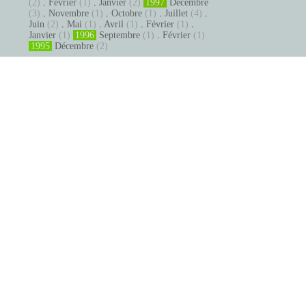
(2)
.
Février
(1)
.
Janvier
(2)
1997
Décembre
(3)
.
Novembre
(1)
.
Octobre
(1)
.
Juillet
(4)
.
Juin
(2)
.
Mai
(1)
.
Avril
(1)
.
Février
(1)
.
Janvier
(1)
1996
Septembre
(1)
.
Février
(1)
1995
Décembre
(2)