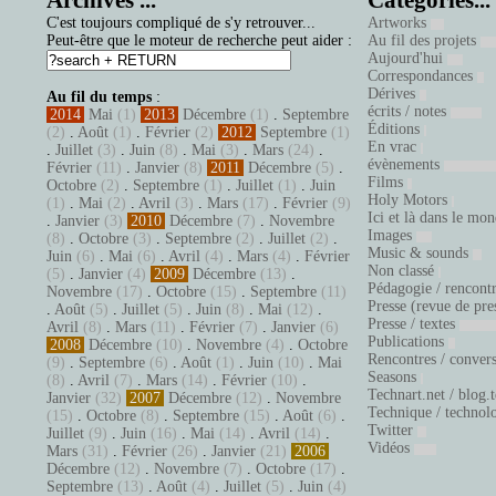
Archives ...
Catégories...
C'est toujours compliqué de s'y retrouver...
Artworks
Peut-être que le moteur de recherche peut aider :
Au fil des projets
Aujourd'hui
Correspondances
Dérives
Au fil du temps
:
écrits / notes
2014
Mai
(1)
2013
Décembre
(1)
.
Septembre
Éditions
(2)
.
Août
(1)
.
Février
(2)
2012
Septembre
(1)
En vrac
.
Juillet
(3)
.
Juin
(8)
.
Mai
(3)
.
Mars
(24)
.
évènements
Février
(11)
.
Janvier
(8)
2011
Décembre
(5)
.
Films
Octobre
(2)
.
Septembre
(1)
.
Juillet
(1)
.
Juin
Holy Motors
(1)
.
Mai
(2)
.
Avril
(3)
.
Mars
(17)
.
Février
(9)
Ici et là dans le mo
.
Janvier
(3)
2010
Décembre
(7)
.
Novembre
Images
(8)
.
Octobre
(3)
.
Septembre
(2)
.
Juillet
(2)
.
Music & sounds
Juin
(6)
.
Mai
(6)
.
Avril
(4)
.
Mars
(4)
.
Février
Non classé
(5)
.
Janvier
(4)
2009
Décembre
(13)
.
Pédagogie / rencont
Novembre
(17)
.
Octobre
(15)
.
Septembre
(11)
Presse (revue de pre
.
Août
(5)
.
Juillet
(5)
.
Juin
(8)
.
Mai
(12)
.
Presse / textes
Avril
(8)
.
Mars
(11)
.
Février
(7)
.
Janvier
(6)
Publications
2008
Décembre
(10)
.
Novembre
(4)
.
Octobre
Rencontres / conver
(9)
.
Septembre
(6)
.
Août
(1)
.
Juin
(10)
.
Mai
Seasons
(8)
.
Avril
(7)
.
Mars
(14)
.
Février
(10)
.
Technart.net / blog.
Janvier
(32)
2007
Décembre
(12)
.
Novembre
Technique / technol
(15)
.
Octobre
(8)
.
Septembre
(15)
.
Août
(6)
.
Twitter
Juillet
(9)
.
Juin
(16)
.
Mai
(14)
.
Avril
(14)
.
Vidéos
Mars
(31)
.
Février
(26)
.
Janvier
(21)
2006
Décembre
(12)
.
Novembre
(7)
.
Octobre
(17)
.
Septembre
(13)
.
Août
(4)
.
Juillet
(5)
.
Juin
(4)