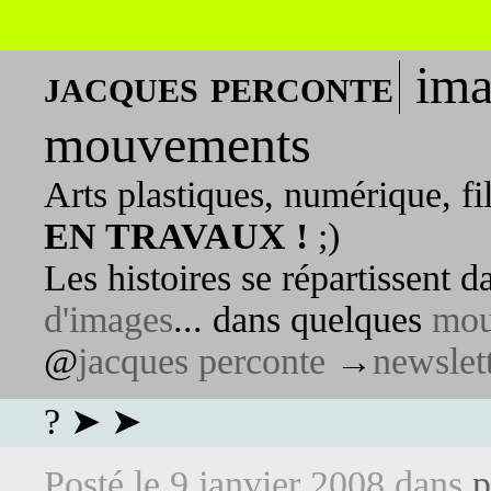
ima
jacques perconte
mouvements
Arts plastiques, numérique, fi
EN TRAVAUX !
;)
Les histoires se répartissent 
d'images
... dans quelques
mou
@
jacques perconte
→
newslet
? ➤ ➤
Posté le
9 janvier 2008
dans
p