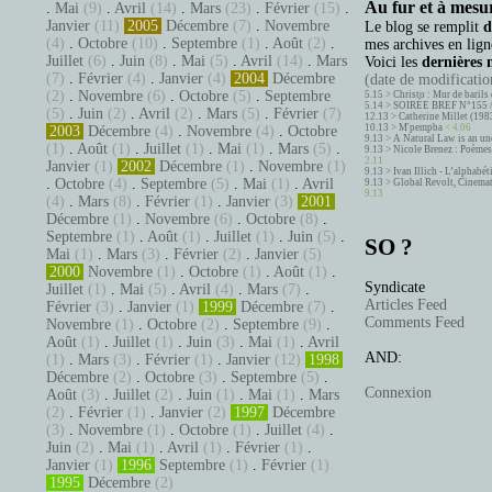
Au fur et à mesur
.
Mai
(9)
.
Avril
(14)
.
Mars
(23)
.
Février
(15)
.
Janvier
(11)
2005
Décembre
(7)
.
Novembre
Le blog se remplit
d
(4)
.
Octobre
(10)
.
Septembre
(1)
.
Août
(2)
.
mes archives en ligne
Juillet
(6)
.
Juin
(8)
.
Mai
(5)
.
Avril
(14)
.
Mars
Voici les
dernières 
(7)
.
Février
(4)
.
Janvier
(4)
2004
Décembre
(date de modification
(2)
.
Novembre
(6)
.
Octobre
(5)
.
Septembre
5.15 >
Christo : Mur de barils 
5.14 >
SOIRÉE BREF N°155 
(5)
.
Juin
(2)
.
Avril
(2)
.
Mars
(5)
.
Février
(7)
12.13 >
Catherine Millet (198
10.13 >
M'pempba
< 4.06
2003
Décembre
(4)
.
Novembre
(4)
.
Octobre
9.13 >
A Natural Law is an un
(1)
.
Août
(1)
.
Juillet
(1)
.
Mai
(1)
.
Mars
(5)
.
9.13 >
Nicole Brenez : Poèmes 
2.11
Janvier
(1)
2002
Décembre
(1)
.
Novembre
(1)
9.13 >
Ivan Illich - L’alphabé
.
Octobre
(4)
.
Septembre
(5)
.
Mai
(1)
.
Avril
9.13 >
Global Revolt, Cinema
9.13
(4)
.
Mars
(8)
.
Février
(1)
.
Janvier
(3)
2001
Décembre
(1)
.
Novembre
(6)
.
Octobre
(8)
.
Septembre
(1)
.
Août
(1)
.
Juillet
(1)
.
Juin
(5)
.
SO ?
Mai
(1)
.
Mars
(3)
.
Février
(2)
.
Janvier
(5)
2000
Novembre
(1)
.
Octobre
(1)
.
Août
(1)
.
Syndicate
Juillet
(1)
.
Mai
(5)
.
Avril
(4)
.
Mars
(7)
.
Articles Feed
Février
(3)
.
Janvier
(1)
1999
Décembre
(7)
.
Comments Feed
Novembre
(1)
.
Octobre
(2)
.
Septembre
(9)
.
Août
(1)
.
Juillet
(1)
.
Juin
(3)
.
Mai
(1)
.
Avril
AND:
(1)
.
Mars
(3)
.
Février
(1)
.
Janvier
(12)
1998
Décembre
(2)
.
Octobre
(3)
.
Septembre
(5)
.
Connexion
Août
(3)
.
Juillet
(2)
.
Juin
(1)
.
Mai
(1)
.
Mars
(2)
.
Février
(1)
.
Janvier
(2)
1997
Décembre
(3)
.
Novembre
(1)
.
Octobre
(1)
.
Juillet
(4)
.
Juin
(2)
.
Mai
(1)
.
Avril
(1)
.
Février
(1)
.
Janvier
(1)
1996
Septembre
(1)
.
Février
(1)
1995
Décembre
(2)