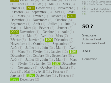
2003
Décembre
(4)
.
Novembre
(4)
.
Octobre
9.13 >
A Natural Law is an un
(1)
.
Août
(1)
.
Juillet
(1)
.
Mai
(1)
.
Mars
(5)
.
9.13 >
Nicole Brenez : Poèmes 
2.11
Janvier
(1)
2002
Décembre
(1)
.
Novembre
(1)
9.13 >
Ivan Illich - L’alphabé
.
Octobre
(4)
.
Septembre
(5)
.
Mai
(1)
.
Avril
9.13 >
Global Revolt, Cinema
9.13
(4)
.
Mars
(8)
.
Février
(1)
.
Janvier
(3)
2001
Décembre
(1)
.
Novembre
(6)
.
Octobre
(8)
.
Septembre
(1)
.
Août
(1)
.
Juillet
(1)
.
Juin
(5)
.
SO ?
Mai
(1)
.
Mars
(3)
.
Février
(2)
.
Janvier
(5)
2000
Novembre
(1)
.
Octobre
(1)
.
Août
(1)
.
Syndicate
Juillet
(1)
.
Mai
(5)
.
Avril
(4)
.
Mars
(7)
.
Articles Feed
Février
(3)
.
Janvier
(1)
1999
Décembre
(7)
.
Comments Feed
Novembre
(1)
.
Octobre
(2)
.
Septembre
(9)
.
Août
(1)
.
Juillet
(1)
.
Juin
(3)
.
Mai
(1)
.
Avril
AND:
(1)
.
Mars
(3)
.
Février
(1)
.
Janvier
(12)
1998
Décembre
(2)
.
Octobre
(3)
.
Septembre
(5)
.
Connexion
Août
(3)
.
Juillet
(2)
.
Juin
(1)
.
Mai
(1)
.
Mars
(2)
.
Février
(1)
.
Janvier
(2)
1997
Décembre
(3)
.
Novembre
(1)
.
Octobre
(1)
.
Juillet
(4)
.
Juin
(2)
.
Mai
(1)
.
Avril
(1)
.
Février
(1)
.
Janvier
(1)
1996
Septembre
(1)
.
Février
(1)
1995
Décembre
(2)