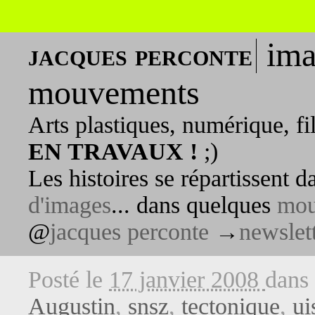
ima
jacques perconte
mouvements
Arts plastiques, numérique, fi
EN TRAVAUX !
;)
Les histoires se répartissent 
d'images
... dans quelques
mou
@
jacques perconte
→
newslet
Posté le
17 janvier 2008
dans
Augustin
,
snsz
,
tectonique
,
ui