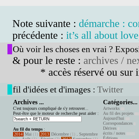
Note suivante :
démarche : co
précédente :
it’s all about love
Où voir les choses en vrai ? Exposi
& pour le reste :
archives / nex
* accès réservé ou sur in
fil d'idées et d'images :
Twitter
Archives ...
Catégories...
C'est toujours compliqué de s'y retrouver...
Artworks
Peut-être que le moteur de recherche peut aider :
Au fil des projets
Aujourd'hui
Correspondances
Dérives
Au fil du temps
:
écrits / notes
2014
Mai
(1)
2013
Décembre
(1)
.
Septembre
Éditions