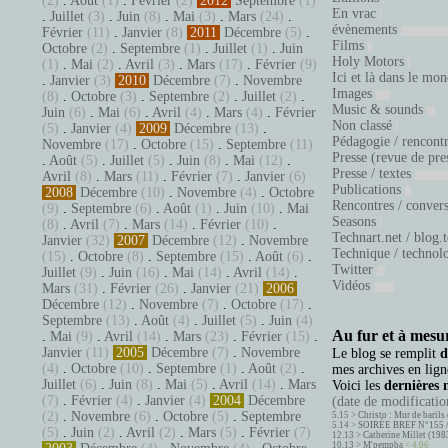
(2)
.
Août
(1)
.
Février
(2)
2012
Septembre
(1)
En vrac
.
Juillet
(3)
.
Juin
(8)
.
Mai
(3)
.
Mars
(24)
.
évènements
Février
(11)
.
Janvier
(8)
2011
Décembre
(5)
.
Films
Octobre
(2)
.
Septembre
(1)
.
Juillet
(1)
.
Juin
Holy Motors
(1)
.
Mai
(2)
.
Avril
(3)
.
Mars
(17)
.
Février
(9)
Ici et là dans le mo
.
Janvier
(3)
2010
Décembre
(7)
.
Novembre
Images
(8)
.
Octobre
(3)
.
Septembre
(2)
.
Juillet
(2)
.
Music & sounds
Juin
(6)
.
Mai
(6)
.
Avril
(4)
.
Mars
(4)
.
Février
Non classé
(5)
.
Janvier
(4)
2009
Décembre
(13)
.
Pédagogie / rencont
Novembre
(17)
.
Octobre
(15)
.
Septembre
(11)
Presse (revue de pre
.
Août
(5)
.
Juillet
(5)
.
Juin
(8)
.
Mai
(12)
.
Presse / textes
Avril
(8)
.
Mars
(11)
.
Février
(7)
.
Janvier
(6)
Publications
2008
Décembre
(10)
.
Novembre
(4)
.
Octobre
Rencontres / conver
(9)
.
Septembre
(6)
.
Août
(1)
.
Juin
(10)
.
Mai
Seasons
(8)
.
Avril
(7)
.
Mars
(14)
.
Février
(10)
.
Technart.net / blog.
Janvier
(32)
2007
Décembre
(12)
.
Novembre
Technique / technol
(15)
.
Octobre
(8)
.
Septembre
(15)
.
Août
(6)
.
Twitter
Juillet
(9)
.
Juin
(16)
.
Mai
(14)
.
Avril
(14)
.
Vidéos
Mars
(31)
.
Février
(26)
.
Janvier
(21)
2006
Décembre
(12)
.
Novembre
(7)
.
Octobre
(17)
.
Septembre
(13)
.
Août
(4)
.
Juillet
(5)
.
Juin
(4)
Au fur et à mesur
.
Mai
(9)
.
Avril
(14)
.
Mars
(23)
.
Février
(15)
.
Janvier
(11)
2005
Décembre
(7)
.
Novembre
Le blog se remplit
d
(4)
.
Octobre
(10)
.
Septembre
(1)
.
Août
(2)
.
mes archives en ligne
Juillet
(6)
.
Juin
(8)
.
Mai
(5)
.
Avril
(14)
.
Mars
Voici les
dernières 
(7)
.
Février
(4)
.
Janvier
(4)
2004
Décembre
(date de modification
(2)
.
Novembre
(6)
.
Octobre
(5)
.
Septembre
5.15 >
Christo : Mur de barils 
5.14 >
SOIRÉE BREF N°155 
(5)
.
Juin
(2)
.
Avril
(2)
.
Mars
(5)
.
Février
(7)
12.13 >
Catherine Millet (198
10.13 >
M'pempba
< 4.06