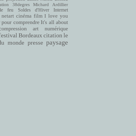
38degres
Michard Ardillier
ation
le feu
Soldes d'Hiver
Internet
netart
cinéma
film
I love you
pour comprendre
It's all about
r
compression
art numérique
Bordeaux
citation
le
festival
paysage
du monde
presse