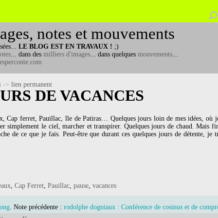
ages, notes et mouvements
sées...
LE BLOG EST EN TRAVAUX !
;)
otes
... dans des
milliers d'images
... dans quelques
mouvements
...
esperconte.com
i
->
lien permanent
URS DE VACANCES
x, Cap ferret, Pauillac, île de Patiras… Quelques jours loin de mes idées, où je
er simplement le ciel, marcher et transpirer. Quelques jours de chaud. Mais f
che de ce que je fais. Peut-être que durant ces quelques jours de détente, je t
eaux
,
Cap Ferret
,
Pauillac
,
pause
,
vacances
Long
. Note précédente :
rodolphe dogniaux : Conférence de cosinus et de compr