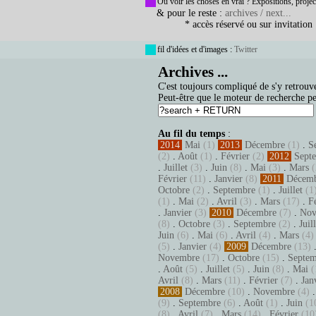
Où voir les choses en vrai ? Expositions, projec
& pour le reste :
archives / next...
* accès réservé ou sur invitation
fil d'idées et d'images :
Twitter
Archives ...
C'est toujours compliqué de s'y retrouve
Peut-être que le moteur de recherche pe
Au fil du temps
:
2014
Mai
(1)
2013
Décembre
(1)
.
S
(2)
.
Août
(1)
.
Février
(2)
2012
Sept
.
Juillet
(3)
.
Juin
(8)
.
Mai
(3)
.
Mars
(
Février
(11)
.
Janvier
(8)
2011
Décem
Octobre
(2)
.
Septembre
(1)
.
Juillet
(1
(1)
.
Mai
(2)
.
Avril
(3)
.
Mars
(17)
.
F
.
Janvier
(3)
2010
Décembre
(7)
.
Nov
(8)
.
Octobre
(3)
.
Septembre
(2)
.
Juil
Juin
(6)
.
Mai
(6)
.
Avril
(4)
.
Mars
(4)
(5)
.
Janvier
(4)
2009
Décembre
(13)
Novembre
(17)
.
Octobre
(15)
.
Septem
.
Août
(5)
.
Juillet
(5)
.
Juin
(8)
.
Mai
(
Avril
(8)
.
Mars
(11)
.
Février
(7)
.
Jan
2008
Décembre
(10)
.
Novembre
(4)
(9)
.
Septembre
(6)
.
Août
(1)
.
Juin
(1
(8)
.
Avril
(7)
.
Mars
(14)
.
Février
(10