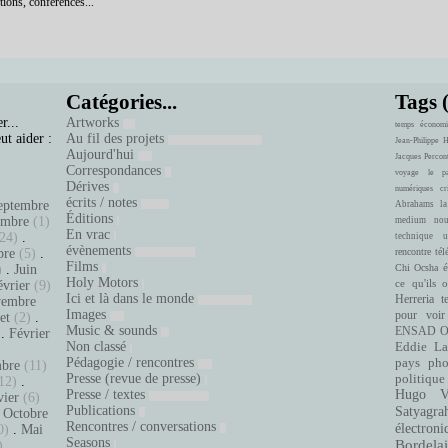
tions, conférences...
Catégories...
Tags 
r...
Artworks
temps
économi
ut aider :
Au fil des projets
Jean-Philippe 
Aujourd'hui
Jacques Percon
Correspondances
voyage
le pa
Dérives
numériques
cr
écrits / notes
eptembre
Abrahams
la
Éditions
embre
(1)
medium
nou
En vrac
24)
.
technique
u
évènements
bre
(5)
.
rencontre
tél
Films
é
)
.
Juin
Chi Ocsha
Holy Motors
ce qu'ils 
évrier
(9)
Ici et là dans le monde
Herreria
t
embre
Images
pour voir
let
(2)
.
Music & sounds
ENSAD
O
.
Février
Non classé
Eddie La
.
Pédagogie / rencontres
pays
pho
bre
(11)
Presse (revue de presse)
politique
12)
.
Presse / textes
Hugo Ve
vier
(6)
Publications
Satyagra
.
Octobre
Rencontres / conversations
électroni
0)
.
Mai
Seasons
Bordelai
)
.