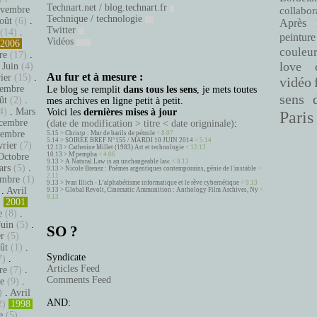
Technart.net / blog.technart.fr
vembre
collabor
Technique / technologie
oût
(6)
.
Après 
Twitter
(14)
.
peinture
Vidéos
2006
couleu
re
(17)
.
love
.
Juin
(4)
Au fur et à mesure :
ier
(15)
.
vidéo
embre
Le blog se remplit
dans tous les sens
, je mets toutes
sens 
ût
(2)
.
mes archives en ligne petit à petit.
4)
.
Mars
Voici les
dernières mises à jour
Paris
cembre
(date de modification > titre < date origninale)
:
tembre
5.15 >
Christo : Mur de barils de pétrole
< 8.07
5.14 >
SOIRÉE BREF N°155 / MARDI 10 JUIN 2014
< 5.14
vrier
(7)
12.13 >
Catherine Millet (1983) Art et technologie
< 12.13
10.13 >
M'pempba
< 4.06
Octobre
9.13 >
A Natural Law is an unchangeable law.
< 8.13
ars
(5)
.
9.13 >
Nicole Brenez : Poèmes argentiques contemporains, génie de l'instable
<
2.11
mbre
(1)
9.13 >
Ivan Illich - L’alphabétisme informatique et le rêve cybernétique
< 9.13
.
Avril
9.13 >
Global Revolt, Cinematic Ammunition : Anthology Film Archives, Ny
<
9.13
)
2001
e
(8)
.
Juin
(5)
.
SO ?
er
(5)
ût
(1)
.
Syndicate
7)
.
Articles Feed
re
(7)
.
Comments Feed
e
(9)
.
)
.
Avril
AND:
2)
1998
e
(5)
.