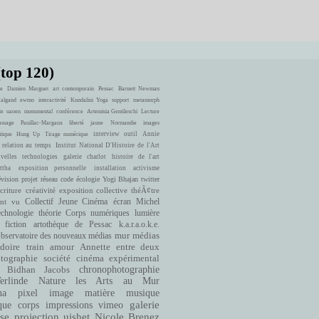
(top 120)
e
Damien Marguet
art contemporain
Pessac
Barnett Newman
Halgand
ewmo
interactivité
Kundalini Yoga
support
metamorph
te
uaoen
monumental
conférence
Artemisia Gentileschi
Lecture
ssage
Pauillac-Margaux
liberté
jaune
Normandie
images
interview
outil
Annie
itique
Hung Up
Tirage numérique
 relation au temps
Institut National D'Histoire de l'Art
velles technologies
galerie charlot
histoire de l'art
ttha
exposition personnelle
installation
activisme
évision
projet
réseau
code
écologie
Yogi Bhajan
twitter
criture
créativité
exposition collective
théÃ¢tre
ont vu
Collectif Jeune Cinéma
écran
Michel
echnologie
théorie
Corps numériques
lumière
fiction
artothèque de Pessac
k.a.r.a.o.k.e.
bservatoire des nouveaux médias
mur
médias
doire
train
amour
Annette entre deux
cinéma expérimental
tographie
société
Bidhan Jacobs
chronophotographie
rlinde
Nature
les Arts au Mur
matière
musique
ha
pixel
image
que
corps
impressions
vimeo
galerie
se
projection
uishet
Nicole Brenez