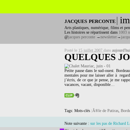
im
jacques perconte
Arts plastiques, numérique, films et pen
Les histoires se répartissent dans
1003 n
@
jacques perconte
→
newsletter
→
jacqu
Posté le
15 juillet 2007
dans
aujourd'hu
QUELQUES JO
Petite pause dans le sud-ouest. Bordeau
mentales pour me laisser aller à regard
j’écris, de ce que je pense, je me rappo
vacances, vacant, disponible…
Tags: Mots-clés :
Ã®le de Patiras
,
Bord
Note suivante :
sur les pas de Richard 