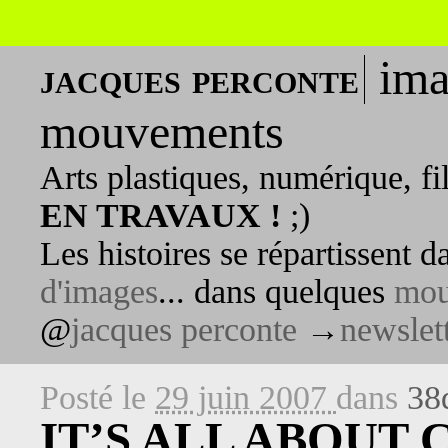
ima
jacques perconte
mouvements
Arts plastiques, numérique, fi
EN TRAVAUX !
;)
Les histoires se répartissent 
d'images
... dans quelques
mou
@
jacques perconte
→
newslet
Posté le
29 juin 2007
dans
38
IT’S ALL ABOUT