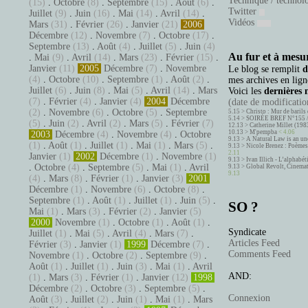
Technique / technol
(15)
.
Octobre
(8)
.
Septembre
(15)
.
Août
(6)
.
Twitter
Juillet
(9)
.
Juin
(16)
.
Mai
(14)
.
Avril
(14)
.
Vidéos
Mars
(31)
.
Février
(26)
.
Janvier
(21)
2006
Décembre
(12)
.
Novembre
(7)
.
Octobre
(17)
.
Septembre
(13)
.
Août
(4)
.
Juillet
(5)
.
Juin
(4)
Au fur et à mesur
.
Mai
(9)
.
Avril
(14)
.
Mars
(23)
.
Février
(15)
.
Janvier
(11)
2005
Décembre
(7)
.
Novembre
Le blog se remplit
d
(4)
.
Octobre
(10)
.
Septembre
(1)
.
Août
(2)
.
mes archives en ligne
Juillet
(6)
.
Juin
(8)
.
Mai
(5)
.
Avril
(14)
.
Mars
Voici les
dernières 
(7)
.
Février
(4)
.
Janvier
(4)
2004
Décembre
(date de modification
(2)
.
Novembre
(6)
.
Octobre
(5)
.
Septembre
5.15 >
Christo : Mur de barils 
5.14 >
SOIRÉE BREF N°155 
(5)
.
Juin
(2)
.
Avril
(2)
.
Mars
(5)
.
Février
(7)
12.13 >
Catherine Millet (198
10.13 >
M'pempba
< 4.06
2003
Décembre
(4)
.
Novembre
(4)
.
Octobre
9.13 >
A Natural Law is an un
(1)
.
Août
(1)
.
Juillet
(1)
.
Mai
(1)
.
Mars
(5)
.
9.13 >
Nicole Brenez : Poèmes 
2.11
Janvier
(1)
2002
Décembre
(1)
.
Novembre
(1)
9.13 >
Ivan Illich - L’alphabé
.
Octobre
(4)
.
Septembre
(5)
.
Mai
(1)
.
Avril
9.13 >
Global Revolt, Cinema
9.13
(4)
.
Mars
(8)
.
Février
(1)
.
Janvier
(3)
2001
Décembre
(1)
.
Novembre
(6)
.
Octobre
(8)
.
Septembre
(1)
.
Août
(1)
.
Juillet
(1)
.
Juin
(5)
.
SO ?
Mai
(1)
.
Mars
(3)
.
Février
(2)
.
Janvier
(5)
2000
Novembre
(1)
.
Octobre
(1)
.
Août
(1)
.
Syndicate
Juillet
(1)
.
Mai
(5)
.
Avril
(4)
.
Mars
(7)
.
Articles Feed
Février
(3)
.
Janvier
(1)
1999
Décembre
(7)
.
Comments Feed
Novembre
(1)
.
Octobre
(2)
.
Septembre
(9)
.
Août
(1)
.
Juillet
(1)
.
Juin
(3)
.
Mai
(1)
.
Avril
AND:
(1)
.
Mars
(3)
.
Février
(1)
.
Janvier
(12)
1998
Décembre
(2)
.
Octobre
(3)
.
Septembre
(5)
.
Connexion
Août
(3)
.
Juillet
(2)
.
Juin
(1)
.
Mai
(1)
.
Mars