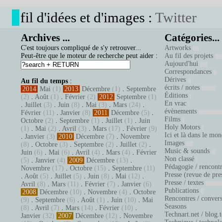
fil d'idées et d'images :
Twitter
Archives ...
Catégories...
C'est toujours compliqué de s'y retrouver...
Artworks
Peut-être que le moteur de recherche peut aider :
Au fil des projets
Aujourd'hui
Correspondances
Dérives
Au fil du temps
:
écrits / notes
2014
Mai
(1)
2013
Décembre
(1)
.
Septembre
Éditions
(2)
.
Août
(1)
.
Février
(2)
2012
Septembre
(1)
En vrac
.
Juillet
(3)
.
Juin
(8)
.
Mai
(3)
.
Mars
(24)
.
évènements
Février
(11)
.
Janvier
(8)
2011
Décembre
(5)
.
Films
Octobre
(2)
.
Septembre
(1)
.
Juillet
(1)
.
Juin
Holy Motors
(1)
.
Mai
(2)
.
Avril
(3)
.
Mars
(17)
.
Février
(9)
Ici et là dans le mo
.
Janvier
(3)
2010
Décembre
(7)
.
Novembre
Images
(8)
.
Octobre
(3)
.
Septembre
(2)
.
Juillet
(2)
.
Music & sounds
Juin
(6)
.
Mai
(6)
.
Avril
(4)
.
Mars
(4)
.
Février
Non classé
(5)
.
Janvier
(4)
2009
Décembre
(13)
.
Pédagogie / rencont
Novembre
(17)
.
Octobre
(15)
.
Septembre
(11)
Presse (revue de pre
.
Août
(5)
.
Juillet
(5)
.
Juin
(8)
.
Mai
(12)
.
Presse / textes
Avril
(8)
.
Mars
(11)
.
Février
(7)
.
Janvier
(6)
Publications
2008
Décembre
(10)
.
Novembre
(4)
.
Octobre
Rencontres / conver
(9)
.
Septembre
(6)
.
Août
(1)
.
Juin
(10)
.
Mai
Seasons
(8)
.
Avril
(7)
.
Mars
(14)
.
Février
(10)
.
Technart.net / blog.
Janvier
(32)
2007
Décembre
(12)
.
Novembre