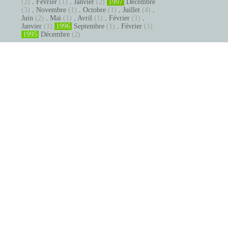
(2)
.
Février
(1)
.
Janvier
(2)
1997
Décembre
(3)
.
Novembre
(1)
.
Octobre
(1)
.
Juillet
(4)
.
Juin
(2)
.
Mai
(1)
.
Avril
(1)
.
Février
(1)
.
Janvier
(1)
1996
Septembre
(1)
.
Février
(1)
1995
Décembre
(2)