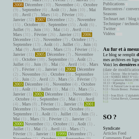
Publications
2008
Décembre
(10)
.
Novembre
(4)
.
Octobre
Rencontres / conver
(9)
.
Septembre
(6)
.
Août
(1)
.
Juin
(10)
.
Mai
Seasons
(8)
.
Avril
(7)
.
Mars
(14)
.
Février
(10)
.
Technart.net / blog.
Janvier
(32)
2007
Décembre
(12)
.
Novembre
Technique / technol
(15)
.
Octobre
(8)
.
Septembre
(15)
.
Août
(6)
.
Twitter
Juillet
(9)
.
Juin
(16)
.
Mai
(14)
.
Avril
(14)
.
Vidéos
Mars
(31)
.
Février
(26)
.
Janvier
(21)
2006
Décembre
(12)
.
Novembre
(7)
.
Octobre
(17)
.
Septembre
(13)
.
Août
(4)
.
Juillet
(5)
.
Juin
(4)
Au fur et à mesur
.
Mai
(9)
.
Avril
(14)
.
Mars
(23)
.
Février
(15)
.
Janvier
(11)
2005
Décembre
(7)
.
Novembre
Le blog se remplit
d
(4)
.
Octobre
(10)
.
Septembre
(1)
.
Août
(2)
.
mes archives en ligne
Juillet
(6)
.
Juin
(8)
.
Mai
(5)
.
Avril
(14)
.
Mars
Voici les
dernières 
(7)
.
Février
(4)
.
Janvier
(4)
2004
Décembre
(date de modification
(2)
.
Novembre
(6)
.
Octobre
(5)
.
Septembre
5.15 >
Christo : Mur de barils 
5.14 >
SOIRÉE BREF N°155 
(5)
.
Juin
(2)
.
Avril
(2)
.
Mars
(5)
.
Février
(7)
12.13 >
Catherine Millet (198
10.13 >
M'pempba
< 4.06
2003
Décembre
(4)
.
Novembre
(4)
.
Octobre
9.13 >
A Natural Law is an un
(1)
.
Août
(1)
.
Juillet
(1)
.
Mai
(1)
.
Mars
(5)
.
9.13 >
Nicole Brenez : Poèmes 
2.11
Janvier
(1)
2002
Décembre
(1)
.
Novembre
(1)
9.13 >
Ivan Illich - L’alphabé
.
Octobre
(4)
.
Septembre
(5)
.
Mai
(1)
.
Avril
9.13 >
Global Revolt, Cinema
9.13
(4)
.
Mars
(8)
.
Février
(1)
.
Janvier
(3)
2001
Décembre
(1)
.
Novembre
(6)
.
Octobre
(8)
.
Septembre
(1)
.
Août
(1)
.
Juillet
(1)
.
Juin
(5)
.
SO ?
Mai
(1)
.
Mars
(3)
.
Février
(2)
.
Janvier
(5)
2000
Novembre
(1)
.
Octobre
(1)
.
Août
(1)
.
Syndicate
Juillet
(1)
.
Mai
(5)
.
Avril
(4)
.
Mars
(7)
.
Articles Feed
Février
(3)
.
Janvier
(1)
1999
Décembre
(7)
.
Comments Feed
Novembre
(1)
.
Octobre
(2)
.
Septembre
(9)
.