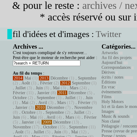
& pour le reste :
archives / nex
* accès réservé ou sur in
fil d'idées et d'images :
Twitter
Archives ...
Catégories...
C'est toujours compliqué de s'y retrouver...
Artworks
Peut-être que le moteur de recherche peut aider :
Au fil des projets
Aujourd'hui
Correspondances
Dérives
Au fil du temps
:
écrits / notes
2014
Mai
(1)
2013
Décembre
(1)
.
Septembre
Éditions
(2)
.
Août
(1)
.
Février
(2)
2012
Septembre
(1)
En vrac
.
Juillet
(3)
.
Juin
(8)
.
Mai
(3)
.
Mars
(24)
.
évènements
Février
(11)
.
Janvier
(8)
2011
Décembre
(5)
.
Films
Octobre
(2)
.
Septembre
(1)
.
Juillet
(1)
.
Juin
Holy Motors
(1)
.
Mai
(2)
.
Avril
(3)
.
Mars
(17)
.
Février
(9)
Ici et là dans le mo
.
Janvier
(3)
2010
Décembre
(7)
.
Novembre
Images
(8)
.
Octobre
(3)
.
Septembre
(2)
.
Juillet
(2)
.
Music & sounds
Juin
(6)
.
Mai
(6)
.
Avril
(4)
.
Mars
(4)
.
Février
Non classé
(5)
.
Janvier
(4)
2009
Décembre
(13)
.
Pédagogie / rencont
Novembre
(17)
.
Octobre
(15)
.
Septembre
(11)
Presse (revue de pre
.
Août
(5)
.
Juillet
(5)
.
Juin
(8)
.
Mai
(12)
.
Presse / textes
Avril
(8)
.
Mars
(11)
.
Février
(7)
.
Janvier
(6)