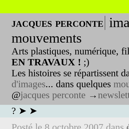
ima
jacques perconte
mouvements
Arts plastiques, numérique, fi
EN TRAVAUX !
;)
Les histoires se répartissent 
d'images
... dans quelques
mou
@
jacques perconte
→
newslet
? ➤ ➤
Posté le
8 octobre 2007
dans