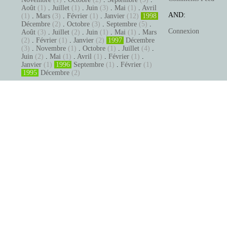
Août
(1)
.
Juillet
(1)
.
Juin
(3)
.
Mai
(1)
.
Avril
AND:
(1)
.
Mars
(3)
.
Février
(1)
.
Janvier
(12)
1998
Décembre
(2)
.
Octobre
(3)
.
Septembre
(5)
.
Connexion
Août
(3)
.
Juillet
(2)
.
Juin
(1)
.
Mai
(1)
.
Mars
(2)
.
Février
(1)
.
Janvier
(2)
1997
Décembre
(3)
.
Novembre
(1)
.
Octobre
(1)
.
Juillet
(4)
.
Juin
(2)
.
Mai
(1)
.
Avril
(1)
.
Février
(1)
.
Janvier
(1)
1996
Septembre
(1)
.
Février
(1)
1995
Décembre
(2)