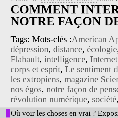
COMMENT INTE
NOTRE FAÇON DE
Tags: Mots-clés :
American Ap
dépression
,
distance
,
écologie
Flahault
,
intelligence
,
Internet
corps et esprit
,
Le sentiment d
les extropiens
,
magazine Scie
nos égos
,
notre façon de pens
révolution numérique
,
société
Où voir les choses en vrai ? Exposi