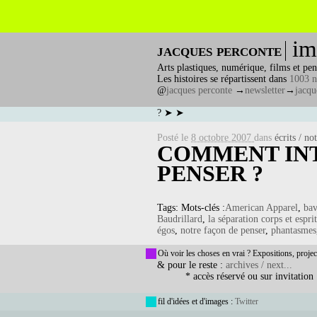
im
jacques perconte
Arts plastiques, numérique, films et pen
Les histoires se répartissent dans
1003 n
@
jacques perconte
→
newsletter
→
jacqu
? ➤ ➤
Posté le
8 octobre 2007
dans
écrits / no
COMMENT IN
PENSER ?
Tags: Mots-clés :
American Apparel
,
bav
Baudrillard
,
la séparation corps et esprit
égos
,
notre façon de penser
,
phantasmes
Où voir les choses en vrai ? Expositions, projec
& pour le reste :
archives / next...
* accès réservé ou sur invitation
fil d'idées et d'images :
Twitter