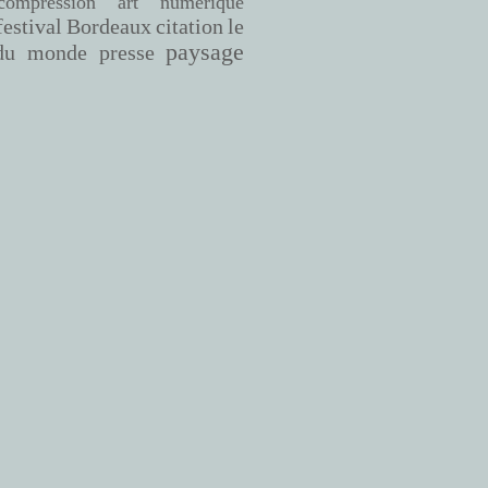
compression
art numérique
Bordeaux
citation
le
festival
paysage
du monde
presse