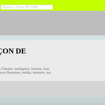
ÇON DE
s Flahault
,
intelligence
,
Internet
,
Jean
ences Humaines
,
médias
,
mémoire
,
nos