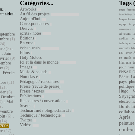
Catégories...
Tags 
r...
Artworks
temps
économi
ut aider :
Au fil des projets
Jean-Philippe 
Aujourd'hui
Jacques Percon
Correspondances
voyage
le pa
Dérives
numériques
cr
écrits / notes
eptembre
Abrahams
la
Éditions
embre
(1)
medium
nou
En vrac
24)
.
technique
u
évènements
bre
(5)
.
rencontre
tél
Films
é
)
.
Juin
Chi Ocsha
Holy Motors
ce qu'ils 
évrier
(9)
Ici et là dans le monde
Herreria
t
embre
Images
pour voir
let
(2)
.
Music & sounds
ENSAD
O
.
Février
Non classé
Eddie La
.
Pédagogie / rencontres
pays
pho
bre
(11)
Presse (revue de presse)
politique
12)
.
Presse / textes
Hugo Ve
vier
(6)
Publications
Satyagra
.
Octobre
Rencontres / conversations
électroni
0)
.
Mai
Seasons
Bordelai
)
.
Technart.net / blog.technart.fr
vembre
collabor
Technique / technologie
oût
(6)
.
Après 
Twitter
(14)
.
peinture
Vidéos
2006
couleu
re
(17)
.