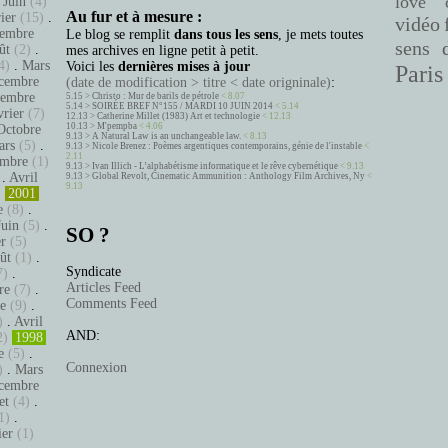
love
.
Juin
(4)
Au fur et à mesure :
ier
(15)
.
vidéo
embre
Le blog se remplit
dans tous les sens
, je mets toutes
sens 
ût
(2)
.
mes archives en ligne petit à petit.
4)
.
Mars
Voici les
dernières mises à jour
Paris
cembre
(date de modification > titre < date origninale)
:
tembre
5.15 >
Christo : Mur de barils de pétrole
< 8.07
5.14 >
SOIRÉE BREF N°155 / MARDI 10 JUIN 2014
< 5.14
vrier
(7)
12.13 >
Catherine Millet (1983) Art et technologie
< 12.13
10.13 >
M'pempba
< 4.06
Octobre
9.13 >
A Natural Law is an unchangeable law.
< 8.13
ars
(5)
.
9.13 >
Nicole Brenez : Poèmes argentiques contemporains, génie de l'instable
<
2.11
mbre
(1)
9.13 >
Ivan Illich - L’alphabétisme informatique et le rêve cybernétique
< 9.13
.
Avril
9.13 >
Global Revolt, Cinematic Ammunition : Anthology Film Archives, Ny
<
9.13
)
2001
e
(8)
.
Juin
(5)
.
SO ?
er
(5)
ût
(1)
.
Syndicate
7)
.
Articles Feed
re
(7)
.
Comments Feed
e
(9)
.
)
.
Avril
AND:
2)
1998
e
(5)
.
Connexion
)
.
Mars
cembre
et
(4)
.
1)
.
ier
(1)