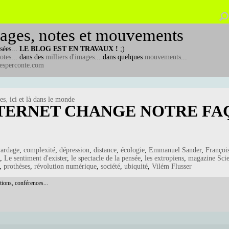
ages, notes et mouvements
sées...
LE BLOG EST EN TRAVAUX !
;)
otes
... dans des
milliers d'images
... dans quelques
mouvements
...
esperconte.com
tes
,
ici et là dans le monde
TERNET CHANGE NOTRE FA
ardage
,
complexité
,
dépression
,
distance
,
écologie
,
Emmanuel Sander
,
Françoi
,
Le sentiment d'exister
,
le spectacle de la pensée
,
les extropiens
,
magazine Sci
,
prothèses
,
révolution numérique
,
société
,
ubiquité
,
Vilém Flusser
tions, conférences...