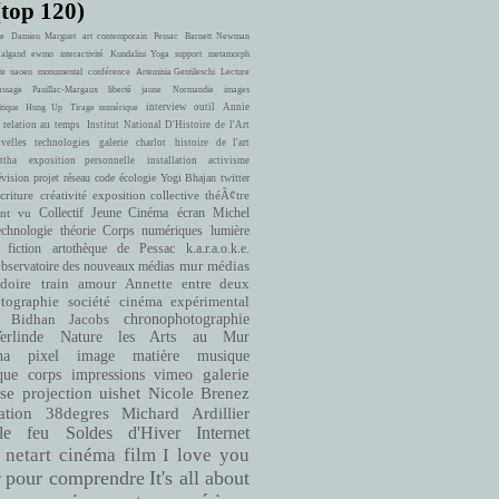
(top 120)
e
Damien Marguet
art contemporain
Pessac
Barnett Newman
Halgand
ewmo
interactivité
Kundalini Yoga
support
metamorph
te
uaoen
monumental
conférence
Artemisia Gentileschi
Lecture
ssage
Pauillac-Margaux
liberté
jaune
Normandie
images
interview
outil
Annie
itique
Hung Up
Tirage numérique
 relation au temps
Institut National D'Histoire de l'Art
velles technologies
galerie charlot
histoire de l'art
ttha
exposition personnelle
installation
activisme
évision
projet
réseau
code
écologie
Yogi Bhajan
twitter
criture
créativité
exposition collective
théÃ¢tre
ont vu
Collectif Jeune Cinéma
écran
Michel
echnologie
théorie
Corps numériques
lumière
fiction
artothèque de Pessac
k.a.r.a.o.k.e.
bservatoire des nouveaux médias
mur
médias
doire
train
amour
Annette entre deux
cinéma expérimental
tographie
société
Bidhan Jacobs
chronophotographie
rlinde
Nature
les Arts au Mur
matière
musique
ha
pixel
image
que
corps
impressions
vimeo
galerie
se
projection
uishet
Nicole Brenez
38degres
Michard Ardillier
ation
le feu
Soldes d'Hiver
Internet
netart
cinéma
film
I love you
pour comprendre
It's all about
r