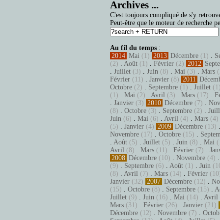
Archives ...
C'est toujours compliqué de s'y retrouve
Peut-être que le moteur de recherche pe
Au fil du temps
:
2014
Mai
(1)
2013
Décembre
(1)
.
S
(2)
.
Août
(1)
.
Février
(2)
2012
Sept
.
Juillet
(3)
.
Juin
(8)
.
Mai
(3)
.
Mars
(
Février
(11)
.
Janvier
(8)
2011
Décem
Octobre
(2)
.
Septembre
(1)
.
Juillet
(1
(1)
.
Mai
(2)
.
Avril
(3)
.
Mars
(17)
.
F
.
Janvier
(3)
2010
Décembre
(7)
.
Nov
(8)
.
Octobre
(3)
.
Septembre
(2)
.
Juil
Juin
(6)
.
Mai
(6)
.
Avril
(4)
.
Mars
(4)
(5)
.
Janvier
(4)
2009
Décembre
(13)
Novembre
(17)
.
Octobre
(15)
.
Septem
.
Août
(5)
.
Juillet
(5)
.
Juin
(8)
.
Mai
(
Avril
(8)
.
Mars
(11)
.
Février
(7)
.
Jan
2008
Décembre
(10)
.
Novembre
(4)
(9)
.
Septembre
(6)
.
Août
(1)
.
Juin
(1
(8)
.
Avril
(7)
.
Mars
(14)
.
Février
(10
Janvier
(32)
2007
Décembre
(12)
.
No
(15)
.
Octobre
(8)
.
Septembre
(15)
.
A
Juillet
(9)
.
Juin
(16)
.
Mai
(14)
.
Avril
Mars
(31)
.
Février
(26)
.
Janvier
(21)
Décembre
(12)
.
Novembre
(7)
.
Octob