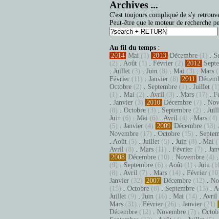
Archives ...
C'est toujours compliqué de s'y retrouve
Peut-être que le moteur de recherche pe
Au fil du temps
:
2014
Mai
(1)
2013
Décembre
(1)
.
S
(2)
.
Août
(1)
.
Février
(2)
2012
Sept
.
Juillet
(3)
.
Juin
(8)
.
Mai
(3)
.
Mars
(
Février
(11)
.
Janvier
(8)
2011
Décem
Octobre
(2)
.
Septembre
(1)
.
Juillet
(1
(1)
.
Mai
(2)
.
Avril
(3)
.
Mars
(17)
.
F
.
Janvier
(3)
2010
Décembre
(7)
.
Nov
(8)
.
Octobre
(3)
.
Septembre
(2)
.
Juil
Juin
(6)
.
Mai
(6)
.
Avril
(4)
.
Mars
(4)
(5)
.
Janvier
(4)
2009
Décembre
(13)
Novembre
(17)
.
Octobre
(15)
.
Septem
.
Août
(5)
.
Juillet
(5)
.
Juin
(8)
.
Mai
(
Avril
(8)
.
Mars
(11)
.
Février
(7)
.
Jan
2008
Décembre
(10)
.
Novembre
(4)
(9)
.
Septembre
(6)
.
Août
(1)
.
Juin
(1
(8)
.
Avril
(7)
.
Mars
(14)
.
Février
(10
Janvier
(32)
2007
Décembre
(12)
.
No
(15)
.
Octobre
(8)
.
Septembre
(15)
.
A
Juillet
(9)
.
Juin
(16)
.
Mai
(14)
.
Avril
Mars
(31)
.
Février
(26)
.
Janvier
(21)
Décembre
(12)
.
Novembre
(7)
.
Octob