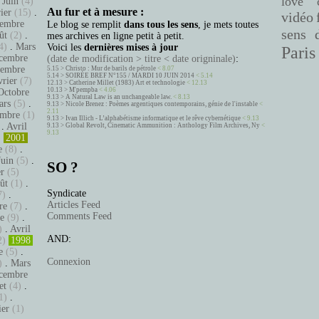
love
.
Juin
(4)
Au fur et à mesure :
ier
(15)
.
vidéo
embre
Le blog se remplit
dans tous les sens
, je mets toutes
sens 
ût
(2)
.
mes archives en ligne petit à petit.
4)
.
Mars
Voici les
dernières mises à jour
Paris
cembre
(date de modification > titre < date origninale)
:
tembre
5.15 >
Christo : Mur de barils de pétrole
< 8.07
5.14 >
SOIRÉE BREF N°155 / MARDI 10 JUIN 2014
< 5.14
vrier
(7)
12.13 >
Catherine Millet (1983) Art et technologie
< 12.13
10.13 >
M'pempba
< 4.06
Octobre
9.13 >
A Natural Law is an unchangeable law.
< 8.13
ars
(5)
.
9.13 >
Nicole Brenez : Poèmes argentiques contemporains, génie de l'instable
<
2.11
mbre
(1)
9.13 >
Ivan Illich - L’alphabétisme informatique et le rêve cybernétique
< 9.13
.
Avril
9.13 >
Global Revolt, Cinematic Ammunition : Anthology Film Archives, Ny
<
9.13
)
2001
e
(8)
.
Juin
(5)
.
SO ?
er
(5)
ût
(1)
.
Syndicate
7)
.
Articles Feed
re
(7)
.
Comments Feed
e
(9)
.
)
.
Avril
AND:
2)
1998
e
(5)
.
Connexion
)
.
Mars
cembre
et
(4)
.
1)
.
ier
(1)