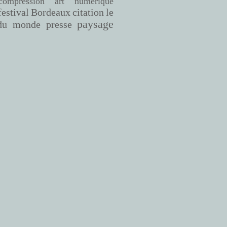
compression
art numérique
Bordeaux
citation
le
festival
paysage
du monde
presse