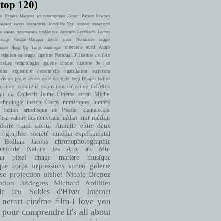
(top 120)
e
Damien Marguet
art contemporain
Pessac
Barnett Newman
Halgand
ewmo
interactivité
Kundalini Yoga
support
metamorph
te
uaoen
monumental
conférence
Artemisia Gentileschi
Lecture
ssage
Pauillac-Margaux
liberté
jaune
Normandie
images
interview
outil
Annie
itique
Hung Up
Tirage numérique
 relation au temps
Institut National D'Histoire de l'Art
velles technologies
galerie charlot
histoire de l'art
ttha
exposition personnelle
installation
activisme
évision
projet
réseau
code
écologie
Yogi Bhajan
twitter
criture
créativité
exposition collective
théÃ¢tre
ont vu
Collectif Jeune Cinéma
écran
Michel
echnologie
théorie
Corps numériques
lumière
fiction
artothèque de Pessac
k.a.r.a.o.k.e.
bservatoire des nouveaux médias
mur
médias
doire
train
amour
Annette entre deux
cinéma expérimental
tographie
société
Bidhan Jacobs
chronophotographie
rlinde
Nature
les Arts au Mur
matière
musique
ha
pixel
image
que
corps
impressions
vimeo
galerie
se
projection
uishet
Nicole Brenez
38degres
Michard Ardillier
ation
le feu
Soldes d'Hiver
Internet
netart
cinéma
film
I love you
pour comprendre
It's all about
r