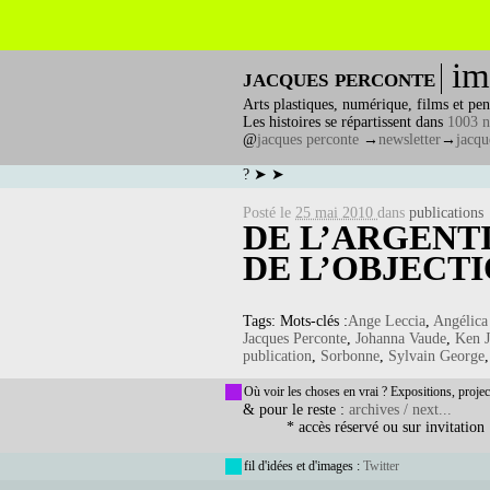
im
jacques perconte
Arts plastiques, numérique, films et pen
Les histoires se répartissent dans
1003 n
@
jacques perconte
→
newsletter
→
jacqu
? ➤ ➤
Posté le
25 mai 2010
dans
publications
DE L’ARGENT
DE L’OBJECT
Tags: Mots-clés :
Ange Leccia
,
Angélica
Jacques Perconte
,
Johanna Vaude
,
Ken J
publication
,
Sorbonne
,
Sylvain George
Où voir les choses en vrai ? Expositions, projec
& pour le reste :
archives / next...
* accès réservé ou sur invitation
fil d'idées et d'images :
Twitter