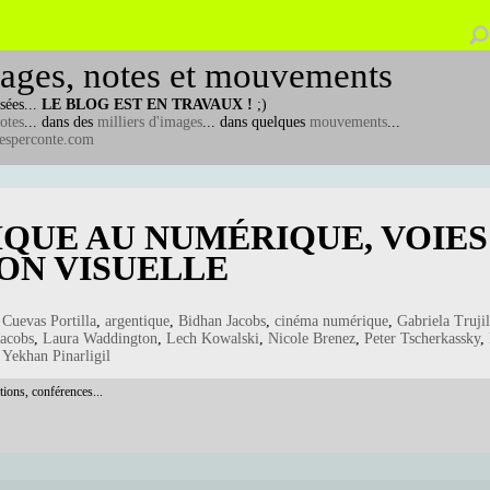
ages, notes et mouvements
sées...
LE BLOG EST EN TRAVAUX !
;)
otes
... dans des
milliers d'images
... dans quelques
mouvements
...
esperconte.com
IQUE AU NUMÉRIQUE, VOIES
ION VISUELLE
 Cuevas Portilla
,
argentique
,
Bidhan Jacobs
,
cinéma numérique
,
Gabriela Trujil
acobs
,
Laura Waddington
,
Lech Kowalski
,
Nicole Brenez
,
Peter Tscherkassky
,
,
Yekhan Pinarligil
tions, conférences...