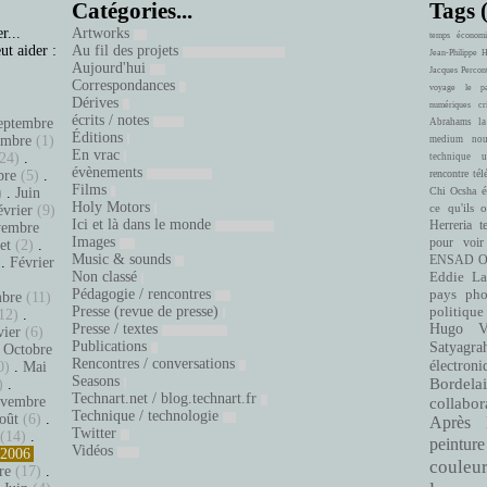
Catégories...
Tags 
r...
Artworks
temps
économi
ut aider :
Au fil des projets
Jean-Philippe 
Aujourd'hui
Jacques Percon
Correspondances
voyage
le pa
Dérives
numériques
cr
écrits / notes
eptembre
Abrahams
la
Éditions
embre
(1)
medium
nou
En vrac
24)
.
technique
u
évènements
bre
(5)
.
rencontre
tél
Films
é
)
.
Juin
Chi Ocsha
Holy Motors
ce qu'ils 
évrier
(9)
Ici et là dans le monde
Herreria
t
embre
Images
pour voir
let
(2)
.
Music & sounds
ENSAD
O
.
Février
Non classé
Eddie La
.
Pédagogie / rencontres
pays
pho
bre
(11)
Presse (revue de presse)
politique
12)
.
Presse / textes
Hugo Ve
vier
(6)
Publications
Satyagra
.
Octobre
Rencontres / conversations
électroni
0)
.
Mai
Seasons
Bordelai
)
.
Technart.net / blog.technart.fr
vembre
collabor
Technique / technologie
oût
(6)
.
Après 
Twitter
(14)
.
peinture
Vidéos
2006
couleu
re
(17)
.