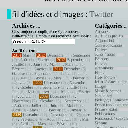
fil d'idées et d'images :
Twitter
Archives ...
Catégories...
C'est toujours compliqué de s'y retrouver...
Artworks
Peut-être que le moteur de recherche peut aider :
Au fil des projets
Aujourd'hui
Correspondances
Dérives
Au fil du temps
:
écrits / notes
2014
Mai
(1)
2013
Décembre
(1)
.
Septembre
Éditions
(2)
.
Août
(1)
.
Février
(2)
2012
Septembre
(1)
En vrac
.
Juillet
(3)
.
Juin
(8)
.
Mai
(3)
.
Mars
(24)
.
évènements
Février
(11)
.
Janvier
(8)
2011
Décembre
(5)
.
Films
Octobre
(2)
.
Septembre
(1)
.
Juillet
(1)
.
Juin
Holy Motors
(1)
.
Mai
(2)
.
Avril
(3)
.
Mars
(17)
.
Février
(9)
Ici et là dans le mo
.
Janvier
(3)
2010
Décembre
(7)
.
Novembre
Images
(8)
.
Octobre
(3)
.
Septembre
(2)
.
Juillet
(2)
.
Music & sounds
Juin
(6)
.
Mai
(6)
.
Avril
(4)
.
Mars
(4)
.
Février
Non classé
(5)
.
Janvier
(4)
2009
Décembre
(13)
.
Pédagogie / rencont
Novembre
(17)
.
Octobre
(15)
.
Septembre
(11)
Presse (revue de pre
.
Août
(5)
.
Juillet
(5)
.
Juin
(8)
.
Mai
(12)
.
Presse / textes
Avril
(8)
.
Mars
(11)
.
Février
(7)
.
Janvier
(6)
Publications
2008
Décembre
(10)
.
Novembre
(4)
.
Octobre
Rencontres / conver
(9)
.
Septembre
(6)
.
Août
(1)
.
Juin
(10)
.
Mai
Seasons
(8)
.
Avril
(7)
.
Mars
(14)
.
Février
(10)
.
Technart.net / blog.