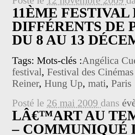
Posté le
12 novembre 2009
d
11ÈME FESTIVAL
DIFFÉRENTS DE P
DU 8 AU 13 DÉCE
Tags: Mots-clés :
Angélica Cue
festival
,
Festival des Cinémas 
Reiner
,
Hung Up
,
mati
,
Paris
Posté le
26 mai 2009
dans
év
LÂ€™ART AU TE
– COMMUNIQUÉ 