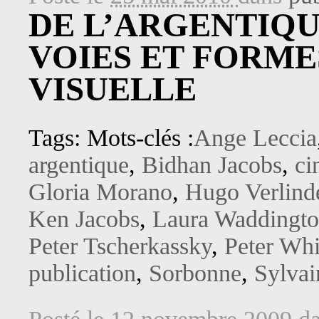
DE L’ARGENTIQU
VOIES ET FORME
VISUELLE
Tags: Mots-clés :
Ange Leccia
argentique
,
Bidhan Jacobs
,
ci
Gloria Morano
,
Hugo Verlind
Ken Jacobs
,
Laura Waddingt
Peter Tscherkassky
,
Peter Wh
publication
,
Sorbonne
,
Sylvai