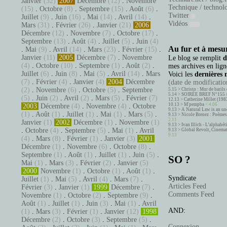
Janvier
(32)
2007
Décembre
(12)
.
Novembre
Technique / technol
(15)
.
Octobre
(8)
.
Septembre
(15)
.
Août
(6)
.
Twitter
Juillet
(9)
.
Juin
(16)
.
Mai
(14)
.
Avril
(14)
.
Vidéos
Mars
(31)
.
Février
(26)
.
Janvier
(21)
2006
Décembre
(12)
.
Novembre
(7)
.
Octobre
(17)
.
Septembre
(13)
.
Août
(4)
.
Juillet
(5)
.
Juin
(4)
Au fur et à mesur
.
Mai
(9)
.
Avril
(14)
.
Mars
(23)
.
Février
(15)
.
Janvier
(11)
2005
Décembre
(7)
.
Novembre
Le blog se remplit
d
(4)
.
Octobre
(10)
.
Septembre
(1)
.
Août
(2)
.
mes archives en ligne
Juillet
(6)
.
Juin
(8)
.
Mai
(5)
.
Avril
(14)
.
Mars
Voici les
dernières 
(7)
.
Février
(4)
.
Janvier
(4)
2004
Décembre
(date de modification
(2)
.
Novembre
(6)
.
Octobre
(5)
.
Septembre
5.15 >
Christo : Mur de barils 
5.14 >
SOIRÉE BREF N°155 
(5)
.
Juin
(2)
.
Avril
(2)
.
Mars
(5)
.
Février
(7)
12.13 >
Catherine Millet (198
10.13 >
M'pempba
< 4.06
2003
Décembre
(4)
.
Novembre
(4)
.
Octobre
9.13 >
A Natural Law is an un
(1)
.
Août
(1)
.
Juillet
(1)
.
Mai
(1)
.
Mars
(5)
.
9.13 >
Nicole Brenez : Poèmes 
2.11
Janvier
(1)
2002
Décembre
(1)
.
Novembre
(1)
9.13 >
Ivan Illich - L’alphabé
.
Octobre
(4)
.
Septembre
(5)
.
Mai
(1)
.
Avril
9.13 >
Global Revolt, Cinema
9.13
(4)
.
Mars
(8)
.
Février
(1)
.
Janvier
(3)
2001
Décembre
(1)
.
Novembre
(6)
.
Octobre
(8)
.
Septembre
(1)
.
Août
(1)
.
Juillet
(1)
.
Juin
(5)
.
SO ?
Mai
(1)
.
Mars
(3)
.
Février
(2)
.
Janvier
(5)
2000
Novembre
(1)
.
Octobre
(1)
.
Août
(1)
.
Syndicate
Juillet
(1)
.
Mai
(5)
.
Avril
(4)
.
Mars
(7)
.
Articles Feed
Février
(3)
.
Janvier
(1)
1999
Décembre
(7)
.
Comments Feed
Novembre
(1)
.
Octobre
(2)
.
Septembre
(9)
.
Août
(1)
.
Juillet
(1)
.
Juin
(3)
.
Mai
(1)
.
Avril
AND:
(1)
.
Mars
(3)
.
Février
(1)
.
Janvier
(12)
1998
Décembre
(2)
.
Octobre
(3)
.
Septembre
(5)
.
Connexion