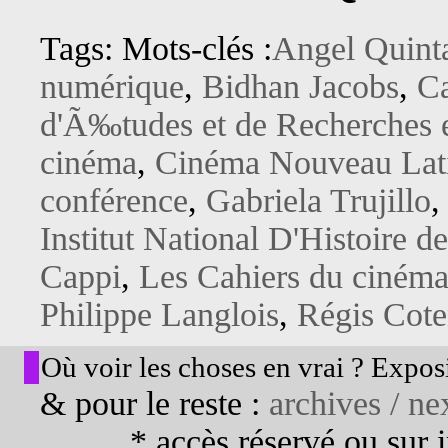
Tags: Mots-clés :
Angel Quint
numérique
,
Bidhan Jacobs
,
Ca
d'Ã‰tudes et de Recherches e
cinéma
,
Cinéma Nouveau Lat
conférence
,
Gabriela Trujillo
Institut National D'Histoire de
Cappi
,
Les Cahiers du ciném
Philippe Langlois
,
Régis Cote
Où voir les choses en vrai ? Exposi
& pour le reste :
archives / nex
* accès réservé ou sur in