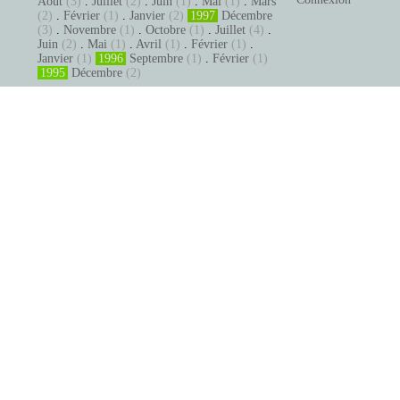
Août
(3)
.
Juillet
(2)
.
Juin
(1)
.
Mai
(1)
.
Mars
(2)
.
Février
(1)
.
Janvier
(2)
1997
Décembre
(3)
.
Novembre
(1)
.
Octobre
(1)
.
Juillet
(4)
.
Juin
(2)
.
Mai
(1)
.
Avril
(1)
.
Février
(1)
.
Janvier
(1)
1996
Septembre
(1)
.
Février
(1)
1995
Décembre
(2)