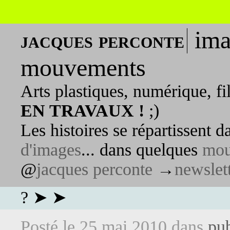
ima
jacques perconte
mouvements
Arts plastiques, numérique, fi
EN TRAVAUX !
;)
Les histoires se répartissent 
d'images
... dans quelques
mou
@
jacques perconte
→
newslet
? ➤ ➤
Posté le
25 mai 2010
dans
pub