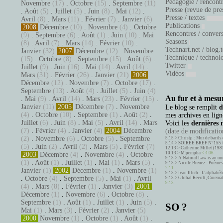
Pédagogie / rencont
Novembre
(17)
.
Octobre
(15)
.
Septembre
(11)
Presse (revue de pre
.
Août
(5)
.
Juillet
(5)
.
Juin
(8)
.
Mai
(12)
.
Presse / textes
Avril
(8)
.
Mars
(11)
.
Février
(7)
.
Janvier
(6)
Publications
2008
Décembre
(10)
.
Novembre
(4)
.
Octobre
Rencontres / conver
(9)
.
Septembre
(6)
.
Août
(1)
.
Juin
(10)
.
Mai
Seasons
(8)
.
Avril
(7)
.
Mars
(14)
.
Février
(10)
.
Technart.net / blog.
Janvier
(32)
2007
Décembre
(12)
.
Novembre
Technique / technol
(15)
.
Octobre
(8)
.
Septembre
(15)
.
Août
(6)
.
Twitter
Juillet
(9)
.
Juin
(16)
.
Mai
(14)
.
Avril
(14)
.
Vidéos
Mars
(31)
.
Février
(26)
.
Janvier
(21)
2006
Décembre
(12)
.
Novembre
(7)
.
Octobre
(17)
.
Septembre
(13)
.
Août
(4)
.
Juillet
(5)
.
Juin
(4)
Au fur et à mesur
.
Mai
(9)
.
Avril
(14)
.
Mars
(23)
.
Février
(15)
.
Janvier
(11)
2005
Décembre
(7)
.
Novembre
Le blog se remplit
d
(4)
.
Octobre
(10)
.
Septembre
(1)
.
Août
(2)
.
mes archives en ligne
Juillet
(6)
.
Juin
(8)
.
Mai
(5)
.
Avril
(14)
.
Mars
Voici les
dernières 
(7)
.
Février
(4)
.
Janvier
(4)
2004
Décembre
(date de modification
(2)
.
Novembre
(6)
.
Octobre
(5)
.
Septembre
5.15 >
Christo : Mur de barils 
5.14 >
SOIRÉE BREF N°155 
(5)
.
Juin
(2)
.
Avril
(2)
.
Mars
(5)
.
Février
(7)
12.13 >
Catherine Millet (198
10.13 >
M'pempba
< 4.06
2003
Décembre
(4)
.
Novembre
(4)
.
Octobre
9.13 >
A Natural Law is an un
(1)
.
Août
(1)
.
Juillet
(1)
.
Mai
(1)
.
Mars
(5)
.
9.13 >
Nicole Brenez : Poèmes 
2.11
Janvier
(1)
2002
Décembre
(1)
.
Novembre
(1)
9.13 >
Ivan Illich - L’alphabé
.
Octobre
(4)
.
Septembre
(5)
.
Mai
(1)
.
Avril
9.13 >
Global Revolt, Cinema
9.13
(4)
.
Mars
(8)
.
Février
(1)
.
Janvier
(3)
2001
Décembre
(1)
.
Novembre
(6)
.
Octobre
(8)
.
Septembre
(1)
.
Août
(1)
.
Juillet
(1)
.
Juin
(5)
.
SO ?
Mai
(1)
.
Mars
(3)
.
Février
(2)
.
Janvier
(5)
2000
Novembre
(1)
.
Octobre
(1)
.
Août
(1)
.