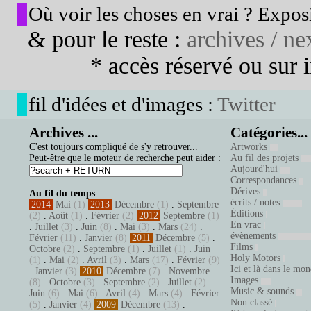
Où voir les choses en vrai ? Exposi
& pour le reste :
archives / nex
* accès réservé ou sur in
fil d'idées et d'images :
Twitter
Archives ...
Catégories...
C'est toujours compliqué de s'y retrouver...
Artworks
Peut-être que le moteur de recherche peut aider :
Au fil des projets
Aujourd'hui
Correspondances
Dérives
Au fil du temps
:
écrits / notes
2014
Mai
(1)
2013
Décembre
(1)
.
Septembre
Éditions
(2)
.
Août
(1)
.
Février
(2)
2012
Septembre
(1)
En vrac
.
Juillet
(3)
.
Juin
(8)
.
Mai
(3)
.
Mars
(24)
.
évènements
Février
(11)
.
Janvier
(8)
2011
Décembre
(5)
.
Films
Octobre
(2)
.
Septembre
(1)
.
Juillet
(1)
.
Juin
Holy Motors
(1)
.
Mai
(2)
.
Avril
(3)
.
Mars
(17)
.
Février
(9)
Ici et là dans le mo
.
Janvier
(3)
2010
Décembre
(7)
.
Novembre
Images
(8)
.
Octobre
(3)
.
Septembre
(2)
.
Juillet
(2)
.
Music & sounds
Juin
(6)
.
Mai
(6)
.
Avril
(4)
.
Mars
(4)
.
Février
Non classé
(5)
.
Janvier
(4)
2009
Décembre
(13)
.