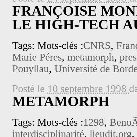
FRANÇOISE MONI
LE HIGH-TECH A
Tags: Mots-clés :
CNRS
,
Fran
Marie Péres
,
metamorph
,
pres
Pouyllau
,
Université de Bord
Posté le
10 septembre 1998
d
METAMORPH
Tags: Mots-clés :
1298
,
BenoÃ
interdisciplinarité
,
lieudit.org