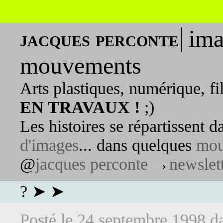
ima
jacques perconte
mouvements
Arts plastiques, numérique, fi
EN TRAVAUX !
;)
Les histoires se répartissent 
d'images
... dans quelques
mou
@
jacques perconte
→
newslet
? ➤ ➤
Posté le
24 septembre 1998
d