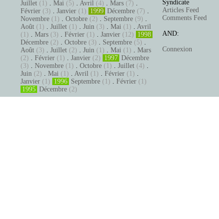
Syndicate
Juillet
(1)
.
Mai
(5)
.
Avril
(4)
.
Mars
(7)
.
Articles Feed
Février
(3)
.
Janvier
(1)
1999
Décembre
(7)
.
Comments Feed
Novembre
(1)
.
Octobre
(2)
.
Septembre
(9)
.
Août
(1)
.
Juillet
(1)
.
Juin
(3)
.
Mai
(1)
.
Avril
AND:
(1)
.
Mars
(3)
.
Février
(1)
.
Janvier
(12)
1998
Décembre
(2)
.
Octobre
(3)
.
Septembre
(5)
.
Connexion
Août
(3)
.
Juillet
(2)
.
Juin
(1)
.
Mai
(1)
.
Mars
(2)
.
Février
(1)
.
Janvier
(2)
1997
Décembre
(3)
.
Novembre
(1)
.
Octobre
(1)
.
Juillet
(4)
.
Juin
(2)
.
Mai
(1)
.
Avril
(1)
.
Février
(1)
.
Janvier
(1)
1996
Septembre
(1)
.
Février
(1)
1995
Décembre
(2)