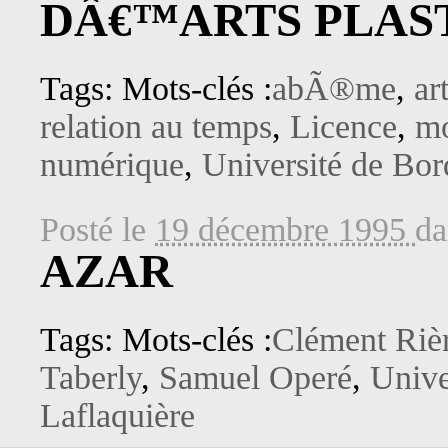
DÂ€™ARTS PLAST
Tags: Mots-clés :
abÃ®me
,
ar
relation au temps
,
Licence
,
m
numérique
,
Université de Bo
Posté le
19 décembre 1995
d
AZAR
Tags: Mots-clés :
Clément Riè
Taberly
,
Samuel Operé
,
Unive
Laflaquière