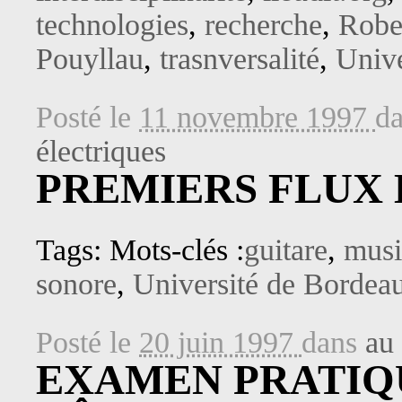
technologies
,
recherche
,
Robe
Pouyllau
,
trasnversalité
,
Unive
Posté le
11 novembre 1997
d
électriques
PREMIERS FLUX
Tags: Mots-clés :
guitare
,
musi
sonore
,
Université de Bordea
Posté le
20 juin 1997
dans
au 
EXAMEN PRATIQ