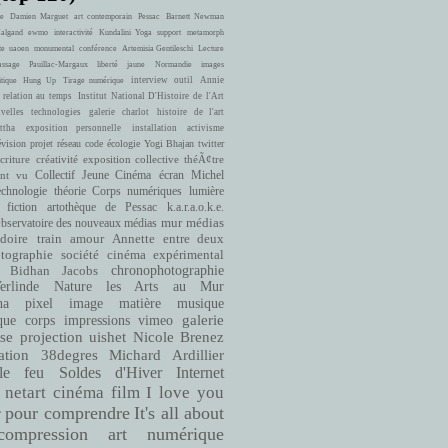
e
Damien Marguet
art contemporain
Pessac
Barnett Newman
Halgand
ewmo
interactivité
Kundalini Yoga
support
metamorph
te
uaoen
monumental
conférence
Artemisia Gentileschi
Lecture
ssage
Pauillac-Margaux
liberté
jaune
Normandie
images
interview
outil
Annie
itique
Hung Up
Tirage numérique
 relation au temps
Institut National D'Histoire de l'Art
velles technologies
galerie charlot
histoire de l'art
ttha
exposition personnelle
installation
activisme
évision
projet
réseau
code
écologie
Yogi Bhajan
twitter
criture
créativité
exposition collective
théÃ¢tre
ont vu
Collectif Jeune Cinéma
écran
Michel
echnologie
théorie
Corps numériques
lumière
fiction
artothèque de Pessac
k.a.r.a.o.k.e.
bservatoire des nouveaux médias
mur
médias
doire
train
amour
Annette entre deux
cinéma expérimental
tographie
société
Bidhan Jacobs
chronophotographie
rlinde
Nature
les Arts au Mur
matière
musique
ha
pixel
image
que
corps
impressions
vimeo
galerie
se
projection
uishet
Nicole Brenez
38degres
Michard Ardillier
ation
le feu
Soldes d'Hiver
Internet
netart
cinéma
film
I love you
pour comprendre
It's all about
r
compression
art numérique