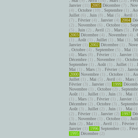
.
Mai
(9)
.
Avril
(14)
.
Mars
(23)
.
Févr
Janvier
(11)
2005
Décembre
(7)
.
Nov
(4)
.
Octobre
(10)
.
Septembre
(1)
.
Ao
Juillet
(6)
.
Juin
(8)
.
Mai
(5)
.
Avril
(1
(7)
.
Février
(4)
.
Janvier
(4)
2004
Dé
(2)
.
Novembre
(6)
.
Octobre
(5)
.
Sep
(5)
.
Juin
(2)
.
Avril
(2)
.
Mars
(5)
.
Fé
2003
Décembre
(4)
.
Novembre
(4)
.
(1)
.
Août
(1)
.
Juillet
(1)
.
Mai
(1)
.
M
Janvier
(1)
2002
Décembre
(1)
.
Nove
.
Octobre
(4)
.
Septembre
(5)
.
Mai
(1)
(4)
.
Mars
(8)
.
Février
(1)
.
Janvier
(3
Décembre
(1)
.
Novembre
(6)
.
Octobr
Septembre
(1)
.
Août
(1)
.
Juillet
(1)
.
Mai
(1)
.
Mars
(3)
.
Février
(2)
.
Janvi
2000
Novembre
(1)
.
Octobre
(1)
.
Ao
Juillet
(1)
.
Mai
(5)
.
Avril
(4)
.
Mars
(
Février
(3)
.
Janvier
(1)
1999
Décemb
Novembre
(1)
.
Octobre
(2)
.
Septembr
Août
(1)
.
Juillet
(1)
.
Juin
(3)
.
Mai
(1
(1)
.
Mars
(3)
.
Février
(1)
.
Janvier
(1
Décembre
(2)
.
Octobre
(3)
.
Septembr
Août
(3)
.
Juillet
(2)
.
Juin
(1)
.
Mai
(1
(2)
.
Février
(1)
.
Janvier
(2)
1997
Dé
(3)
.
Novembre
(1)
.
Octobre
(1)
.
Juill
Juin
(2)
.
Mai
(1)
.
Avril
(1)
.
Février
(
Janvier
(1)
1996
Septembre
(1)
.
Févr
1995
Décembre
(2)