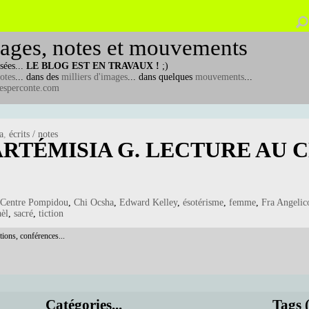
ages, notes et mouvements
sées...
LE BLOG EST EN TRAVAUX !
;)
otes
... dans des
milliers d'images
... dans quelques
mouvements
...
esperconte.com
a
,
écrits / notes
ARTÉMISIA G. LECTURE AU 
Centre Pompidou
,
Chi Ocsha
,
Edward Kelley
,
ésotérisme
,
femme
,
Fra Angelic
èl
,
sacré
,
tiction
tions, conférences...
Catégories...
Tags 