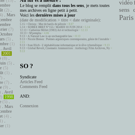
Au fur et à mesure :
ier
(15)
.
vidéo
embre
Le blog se remplit
dans tous les sens
, je mets toutes
sens 
ût
(2)
.
mes archives en ligne petit à petit.
4)
.
Mars
Voici les
dernières mises à jour
Paris
cembre
(date de modification > titre < date origninale)
:
tembre
5.15 >
Christo : Mur de barils de pétrole
< 8.07
5.14 >
SOIRÉE BREF N°155 / MARDI 10 JUIN 2014
< 5.14
vrier
(7)
12.13 >
Catherine Millet (1983) Art et technologie
< 12.13
10.13 >
M'pempba
< 4.06
Octobre
9.13 >
A Natural Law is an unchangeable law.
< 8.13
ars
(5)
.
9.13 >
Nicole Brenez : Poèmes argentiques contemporains, génie de l'instable
<
2.11
mbre
(1)
9.13 >
Ivan Illich - L’alphabétisme informatique et le rêve cybernétique
< 9.13
.
Avril
9.13 >
Global Revolt, Cinematic Ammunition : Anthology Film Archives, Ny
<
9.13
)
2001
e
(8)
.
Juin
(5)
.
SO ?
er
(5)
ût
(1)
.
Syndicate
7)
.
Articles Feed
re
(7)
.
Comments Feed
e
(9)
.
)
.
Avril
AND:
2)
1998
e
(5)
.
Connexion
)
.
Mars
cembre
et
(4)
.
1)
.
ier
(1)