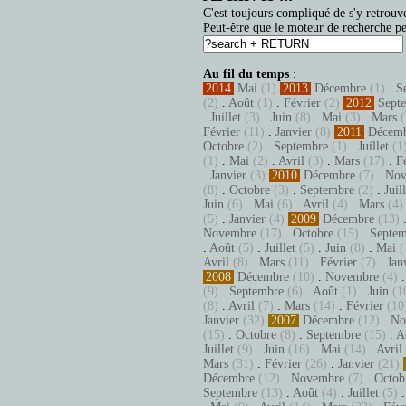
C'est toujours compliqué de s'y retrouve
Peut-être que le moteur de recherche pe
Au fil du temps
:
2014
Mai
(1)
2013
Décembre
(1)
.
S
(2)
.
Août
(1)
.
Février
(2)
2012
Sept
.
Juillet
(3)
.
Juin
(8)
.
Mai
(3)
.
Mars
(
Février
(11)
.
Janvier
(8)
2011
Décem
Octobre
(2)
.
Septembre
(1)
.
Juillet
(1
(1)
.
Mai
(2)
.
Avril
(3)
.
Mars
(17)
.
F
.
Janvier
(3)
2010
Décembre
(7)
.
Nov
(8)
.
Octobre
(3)
.
Septembre
(2)
.
Juil
Juin
(6)
.
Mai
(6)
.
Avril
(4)
.
Mars
(4)
(5)
.
Janvier
(4)
2009
Décembre
(13)
Novembre
(17)
.
Octobre
(15)
.
Septem
.
Août
(5)
.
Juillet
(5)
.
Juin
(8)
.
Mai
(
Avril
(8)
.
Mars
(11)
.
Février
(7)
.
Jan
2008
Décembre
(10)
.
Novembre
(4)
(9)
.
Septembre
(6)
.
Août
(1)
.
Juin
(1
(8)
.
Avril
(7)
.
Mars
(14)
.
Février
(10
Janvier
(32)
2007
Décembre
(12)
.
No
(15)
.
Octobre
(8)
.
Septembre
(15)
.
A
Juillet
(9)
.
Juin
(16)
.
Mai
(14)
.
Avril
Mars
(31)
.
Février
(26)
.
Janvier
(21)
Décembre
(12)
.
Novembre
(7)
.
Octob
Septembre
(13)
.
Août
(4)
.
Juillet
(5)