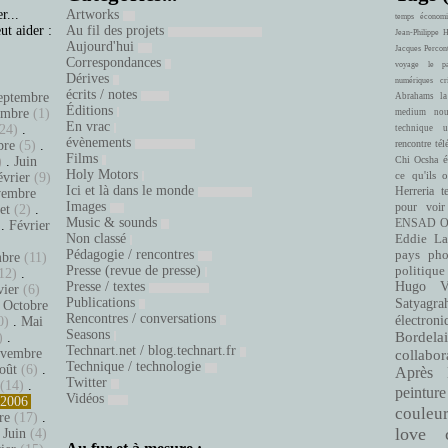
r...
Artworks
temps
économi
ut aider :
Au fil des projets
Jean-Philippe 
Aujourd'hui
Jacques Percon
Correspondances
voyage
le pa
Dérives
numériques
cr
écrits / notes
eptembre
Abrahams
la
Éditions
embre
(1)
medium
nou
En vrac
24)
.
technique
u
évènements
bre
(5)
.
rencontre
tél
Films
é
)
.
Juin
Chi Ocsha
Holy Motors
ce qu'ils 
évrier
(9)
Ici et là dans le monde
Herreria
t
embre
Images
pour voir
let
(2)
.
Music & sounds
ENSAD
O
.
Février
Non classé
Eddie La
.
Pédagogie / rencontres
pays
pho
bre
(11)
Presse (revue de presse)
politique
12)
.
Presse / textes
Hugo Ve
vier
(6)
Publications
Satyagra
.
Octobre
Rencontres / conversations
électroni
0)
.
Mai
Seasons
Bordelai
)
.
Technart.net / blog.technart.fr
vembre
collabor
Technique / technologie
oût
(6)
.
Après 
Twitter
(14)
.
peinture
Vidéos
2006
couleu
re
(17)
.
love
.
Juin
(4)