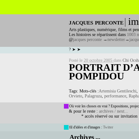
im
jacques perconte
Arts plastiques, numérique, films et pen
Les histoires se répartissent dans
1003 n
@
jacques perconte
→
newsletter
→
jacqu
? ➤ ➤
Posté le
20 octobre 2005
dans
Chi Ocsh
PORTRAIT D’
POMPIDOU
Tags: Mots-clés :
Artemisia Gentileschi
,
Orvieto
,
Palagruza
,
performance
,
Rapha
Où voir les choses en vrai ? Expositions, projec
& pour le reste :
archives / next...
* accès réservé ou sur invitation
fil d'idées et d'images :
Twitter
Archives ...