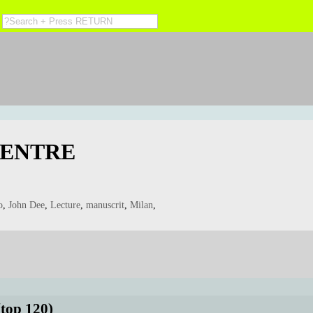
CENTRE
o
,
John Dee
,
Lecture
,
manuscrit
,
Milan
,
(top 120)