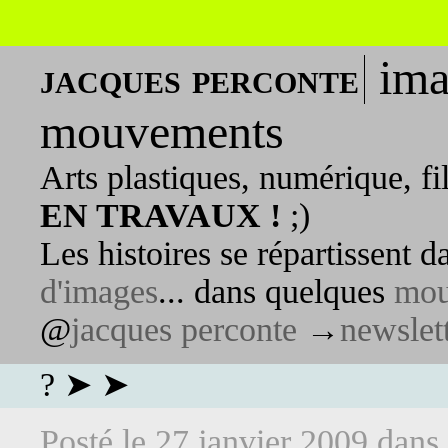
ima
jacques perconte
mouvements
Arts plastiques, numérique, fi
EN TRAVAUX !
;)
Les histoires se répartissent 
d'images
... dans quelques
mou
@
jacques perconte
→
newslet
? ➤ ➤
Posté le
27 janvier 2009
dans