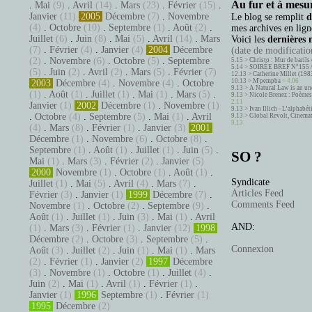
Au fur et à mesur
.
Mai
(9)
.
Avril
(14)
.
Mars
(23)
.
Février
(15)
.
Janvier
(11)
2005
Décembre
(7)
.
Novembre
Le blog se remplit
d
(4)
.
Octobre
(10)
.
Septembre
(1)
.
Août
(2)
.
mes archives en ligne
Juillet
(6)
.
Juin
(8)
.
Mai
(5)
.
Avril
(14)
.
Mars
Voici les
dernières 
(7)
.
Février
(4)
.
Janvier
(4)
2004
Décembre
(date de modification
(2)
.
Novembre
(6)
.
Octobre
(5)
.
Septembre
5.15 >
Christo : Mur de barils 
5.14 >
SOIRÉE BREF N°155 
(5)
.
Juin
(2)
.
Avril
(2)
.
Mars
(5)
.
Février
(7)
12.13 >
Catherine Millet (198
10.13 >
M'pempba
< 4.06
2003
Décembre
(4)
.
Novembre
(4)
.
Octobre
9.13 >
A Natural Law is an un
(1)
.
Août
(1)
.
Juillet
(1)
.
Mai
(1)
.
Mars
(5)
.
9.13 >
Nicole Brenez : Poèmes 
2.11
Janvier
(1)
2002
Décembre
(1)
.
Novembre
(1)
9.13 >
Ivan Illich - L’alphabé
.
Octobre
(4)
.
Septembre
(5)
.
Mai
(1)
.
Avril
9.13 >
Global Revolt, Cinema
9.13
(4)
.
Mars
(8)
.
Février
(1)
.
Janvier
(3)
2001
Décembre
(1)
.
Novembre
(6)
.
Octobre
(8)
.
Septembre
(1)
.
Août
(1)
.
Juillet
(1)
.
Juin
(5)
.
SO ?
Mai
(1)
.
Mars
(3)
.
Février
(2)
.
Janvier
(5)
2000
Novembre
(1)
.
Octobre
(1)
.
Août
(1)
.
Syndicate
Juillet
(1)
.
Mai
(5)
.
Avril
(4)
.
Mars
(7)
.
Articles Feed
Février
(3)
.
Janvier
(1)
1999
Décembre
(7)
.
Comments Feed
Novembre
(1)
.
Octobre
(2)
.
Septembre
(9)
.
Août
(1)
.
Juillet
(1)
.
Juin
(3)
.
Mai
(1)
.
Avril
AND:
(1)
.
Mars
(3)
.
Février
(1)
.
Janvier
(12)
1998
Décembre
(2)
.
Octobre
(3)
.
Septembre
(5)
.
Connexion
Août
(3)
.
Juillet
(2)
.
Juin
(1)
.
Mai
(1)
.
Mars
(2)
.
Février
(1)
.
Janvier
(2)
1997
Décembre
(3)
.
Novembre
(1)
.
Octobre
(1)
.
Juillet
(4)
.
Juin
(2)
.
Mai
(1)
.
Avril
(1)
.
Février
(1)
.
Janvier
(1)
1996
Septembre
(1)
.
Février
(1)
1995
Décembre
(2)