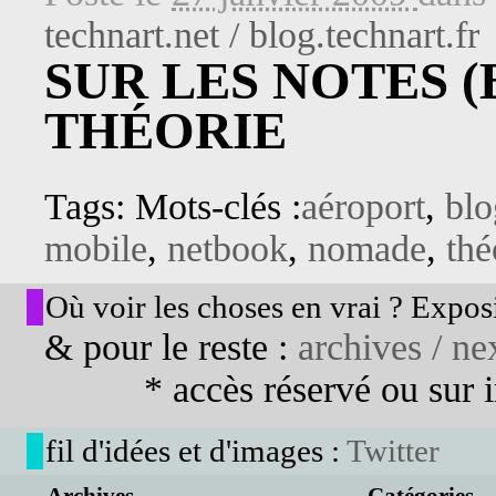
technart.net / blog.technart.fr
SUR LES NOTES (
THÉORIE
Tags: Mots-clés :
aéroport
,
blo
mobile
,
netbook
,
nomade
,
thé
Où voir les choses en vrai ? Exposi
& pour le reste :
archives / nex
* accès réservé ou sur in
fil d'idées et d'images :
Twitter