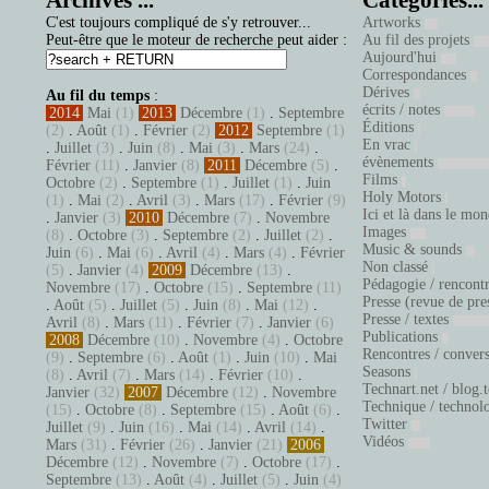
Archives ...
Catégories...
C'est toujours compliqué de s'y retrouver...
Artworks
Peut-être que le moteur de recherche peut aider :
Au fil des projets
Aujourd'hui
Correspondances
Dérives
Au fil du temps
:
écrits / notes
2014
Mai
(1)
2013
Décembre
(1)
.
Septembre
Éditions
(2)
.
Août
(1)
.
Février
(2)
2012
Septembre
(1)
En vrac
.
Juillet
(3)
.
Juin
(8)
.
Mai
(3)
.
Mars
(24)
.
évènements
Février
(11)
.
Janvier
(8)
2011
Décembre
(5)
.
Films
Octobre
(2)
.
Septembre
(1)
.
Juillet
(1)
.
Juin
Holy Motors
(1)
.
Mai
(2)
.
Avril
(3)
.
Mars
(17)
.
Février
(9)
Ici et là dans le mo
.
Janvier
(3)
2010
Décembre
(7)
.
Novembre
Images
(8)
.
Octobre
(3)
.
Septembre
(2)
.
Juillet
(2)
.
Music & sounds
Juin
(6)
.
Mai
(6)
.
Avril
(4)
.
Mars
(4)
.
Février
Non classé
(5)
.
Janvier
(4)
2009
Décembre
(13)
.
Pédagogie / rencont
Novembre
(17)
.
Octobre
(15)
.
Septembre
(11)
Presse (revue de pre
.
Août
(5)
.
Juillet
(5)
.
Juin
(8)
.
Mai
(12)
.
Presse / textes
Avril
(8)
.
Mars
(11)
.
Février
(7)
.
Janvier
(6)
Publications
2008
Décembre
(10)
.
Novembre
(4)
.
Octobre
Rencontres / conver
(9)
.
Septembre
(6)
.
Août
(1)
.
Juin
(10)
.
Mai
Seasons
(8)
.
Avril
(7)
.
Mars
(14)
.
Février
(10)
.
Technart.net / blog.
Janvier
(32)
2007
Décembre
(12)
.
Novembre
Technique / technol
(15)
.
Octobre
(8)
.
Septembre
(15)
.
Août
(6)
.
Twitter
Juillet
(9)
.
Juin
(16)
.
Mai
(14)
.
Avril
(14)
.
Vidéos
Mars
(31)
.
Février
(26)
.
Janvier
(21)
2006
Décembre
(12)
.
Novembre
(7)
.
Octobre
(17)
.
Septembre
(13)
.
Août
(4)
.
Juillet
(5)
.
Juin
(4)