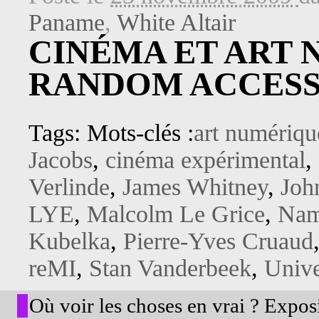
Paname
,
White Altair
CINÉMA ET ART 
RANDOM ACCESS
Tags: Mots-clés :
art numériqu
Jacobs
,
cinéma expérimental
,
Verlinde
,
James Whitney
,
Joh
LYE
,
Malcolm Le Grice
,
Nam
Kubelka
,
Pierre-Yves Cruaud
reMI
,
Stan Vanderbeek
,
Unive
Où voir les choses en vrai ? Exposi