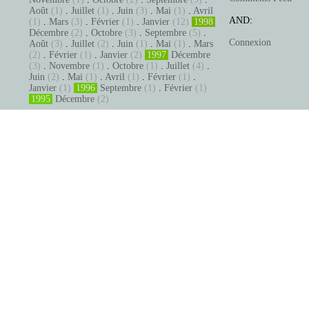
Août
(1)
.
Juillet
(1)
.
Juin
(3)
.
Mai
(1)
.
Avril
AND:
(1)
.
Mars
(3)
.
Février
(1)
.
Janvier
(12)
1998
Décembre
(2)
.
Octobre
(3)
.
Septembre
(5)
.
Connexion
Août
(3)
.
Juillet
(2)
.
Juin
(1)
.
Mai
(1)
.
Mars
(2)
.
Février
(1)
.
Janvier
(2)
1997
Décembre
(3)
.
Novembre
(1)
.
Octobre
(1)
.
Juillet
(4)
.
Juin
(2)
.
Mai
(1)
.
Avril
(1)
.
Février
(1)
.
Janvier
(1)
1996
Septembre
(1)
.
Février
(1)
1995
Décembre
(2)