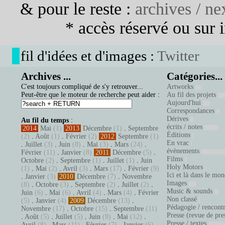
& pour le reste :
archives / nex
* accès réservé ou sur in
fil d'idées et d'images :
Twitter
Archives ...
Catégories...
C'est toujours compliqué de s'y retrouver...
Artworks
Peut-être que le moteur de recherche peut aider :
Au fil des projets
Aujourd'hui
Correspondances
Dérives
Au fil du temps
:
écrits / notes
2014
Mai
(1)
2013
Décembre
(1)
.
Septembre
Éditions
(2)
.
Août
(1)
.
Février
(2)
2012
Septembre
(1)
En vrac
.
Juillet
(3)
.
Juin
(8)
.
Mai
(3)
.
Mars
(24)
.
évènements
Février
(11)
.
Janvier
(8)
2011
Décembre
(5)
.
Films
Octobre
(2)
.
Septembre
(1)
.
Juillet
(1)
.
Juin
Holy Motors
(1)
.
Mai
(2)
.
Avril
(3)
.
Mars
(17)
.
Février
(9)
Ici et là dans le mo
.
Janvier
(3)
2010
Décembre
(7)
.
Novembre
Images
(8)
.
Octobre
(3)
.
Septembre
(2)
.
Juillet
(2)
.
Music & sounds
Juin
(6)
.
Mai
(6)
.
Avril
(4)
.
Mars
(4)
.
Février
Non classé
(5)
.
Janvier
(4)
2009
Décembre
(13)
.
Pédagogie / rencont
Novembre
(17)
.
Octobre
(15)
.
Septembre
(11)
Presse (revue de pre
.
Août
(5)
.
Juillet
(5)
.
Juin
(8)
.
Mai
(12)
.
Presse / textes
Avril
(8)
.
Mars
(11)
.
Février
(7)
.
Janvier
(6)