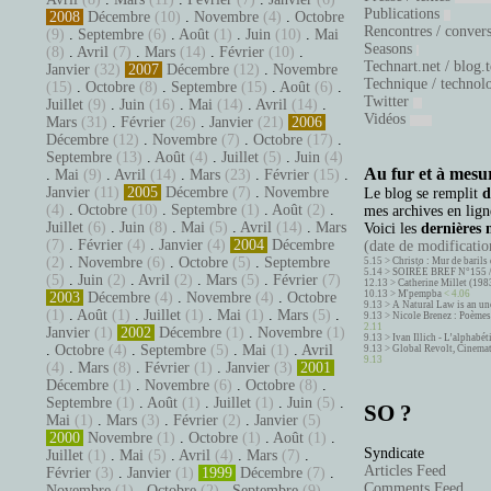
Publications
2008
Décembre
(10)
.
Novembre
(4)
.
Octobre
Rencontres / conver
(9)
.
Septembre
(6)
.
Août
(1)
.
Juin
(10)
.
Mai
Seasons
(8)
.
Avril
(7)
.
Mars
(14)
.
Février
(10)
.
Technart.net / blog.
Janvier
(32)
2007
Décembre
(12)
.
Novembre
Technique / technol
(15)
.
Octobre
(8)
.
Septembre
(15)
.
Août
(6)
.
Twitter
Juillet
(9)
.
Juin
(16)
.
Mai
(14)
.
Avril
(14)
.
Vidéos
Mars
(31)
.
Février
(26)
.
Janvier
(21)
2006
Décembre
(12)
.
Novembre
(7)
.
Octobre
(17)
.
Septembre
(13)
.
Août
(4)
.
Juillet
(5)
.
Juin
(4)
Au fur et à mesur
.
Mai
(9)
.
Avril
(14)
.
Mars
(23)
.
Février
(15)
.
Janvier
(11)
2005
Décembre
(7)
.
Novembre
Le blog se remplit
d
(4)
.
Octobre
(10)
.
Septembre
(1)
.
Août
(2)
.
mes archives en ligne
Juillet
(6)
.
Juin
(8)
.
Mai
(5)
.
Avril
(14)
.
Mars
Voici les
dernières 
(7)
.
Février
(4)
.
Janvier
(4)
2004
Décembre
(date de modification
(2)
.
Novembre
(6)
.
Octobre
(5)
.
Septembre
5.15 >
Christo : Mur de barils 
5.14 >
SOIRÉE BREF N°155 
(5)
.
Juin
(2)
.
Avril
(2)
.
Mars
(5)
.
Février
(7)
12.13 >
Catherine Millet (198
10.13 >
M'pempba
< 4.06
2003
Décembre
(4)
.
Novembre
(4)
.
Octobre
9.13 >
A Natural Law is an un
(1)
.
Août
(1)
.
Juillet
(1)
.
Mai
(1)
.
Mars
(5)
.
9.13 >
Nicole Brenez : Poèmes 
2.11
Janvier
(1)
2002
Décembre
(1)
.
Novembre
(1)
9.13 >
Ivan Illich - L’alphabé
.
Octobre
(4)
.
Septembre
(5)
.
Mai
(1)
.
Avril
9.13 >
Global Revolt, Cinema
9.13
(4)
.
Mars
(8)
.
Février
(1)
.
Janvier
(3)
2001
Décembre
(1)
.
Novembre
(6)
.
Octobre
(8)
.
Septembre
(1)
.
Août
(1)
.
Juillet
(1)
.
Juin
(5)
.
SO ?
Mai
(1)
.
Mars
(3)
.
Février
(2)
.
Janvier
(5)
2000
Novembre
(1)
.
Octobre
(1)
.
Août
(1)
.
Syndicate
Juillet
(1)
.
Mai
(5)
.
Avril
(4)
.
Mars
(7)
.
Articles Feed
Février
(3)
.
Janvier
(1)
1999
Décembre
(7)
.
Comments Feed
Novembre
(1)
.
Octobre
(2)
.
Septembre
(9)
.