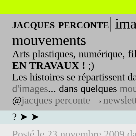
ima
jacques perconte
mouvements
Arts plastiques, numérique, fi
EN TRAVAUX !
;)
Les histoires se répartissent 
d'images
... dans quelques
mou
@
jacques perconte
→
newslet
? ➤ ➤
Posté le
23 novembre 2009
d