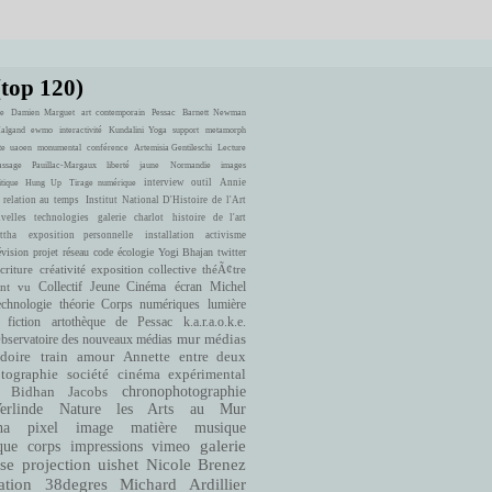
(top 120)
e
Damien Marguet
art contemporain
Pessac
Barnett Newman
Halgand
ewmo
interactivité
Kundalini Yoga
support
metamorph
te
uaoen
monumental
conférence
Artemisia Gentileschi
Lecture
ssage
Pauillac-Margaux
liberté
jaune
Normandie
images
interview
outil
Annie
itique
Hung Up
Tirage numérique
 relation au temps
Institut National D'Histoire de l'Art
velles technologies
galerie charlot
histoire de l'art
ttha
exposition personnelle
installation
activisme
évision
projet
réseau
code
écologie
Yogi Bhajan
twitter
criture
créativité
exposition collective
théÃ¢tre
ont vu
Collectif Jeune Cinéma
écran
Michel
echnologie
théorie
Corps numériques
lumière
fiction
artothèque de Pessac
k.a.r.a.o.k.e.
bservatoire des nouveaux médias
mur
médias
doire
train
amour
Annette entre deux
cinéma expérimental
tographie
société
Bidhan Jacobs
chronophotographie
rlinde
Nature
les Arts au Mur
matière
musique
ha
pixel
image
que
corps
impressions
vimeo
galerie
se
projection
uishet
Nicole Brenez
38degres
Michard Ardillier
ation