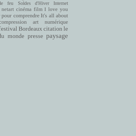
le feu
Soldes d'Hiver
Internet
netart
cinéma
film
I love you
pour comprendre
It's all about
r
compression
art numérique
Bordeaux
citation
le
festival
paysage
du monde
presse