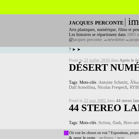
im
jacques perconte
Arts plastiques, numérique, films et pen
Les histoires se répartissent dans
1003 n
@
jacques perconte
→
newsletter
→
jacqu
? ➤ ➤
Posté le
22 juillet 2010
dans
Après le f
DÉSERT NUMÉ
Tags: Mots-clés :
Antoine Schmitt
,
Ã‰co
Dall'Armellina
,
Nicolas Frespech
,
RYB
Posté le
22 mai 2002
dans
44 stereo la
44 STEREO L
Tags: Mots-clés :
fiction
,
flash
,
Hors-sér
Où voir les choses en vrai ? Expositions, projec
& pour le reste :
archives / next...