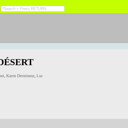
-DÉSERT
net
,
Karen Dermineur
,
Luc