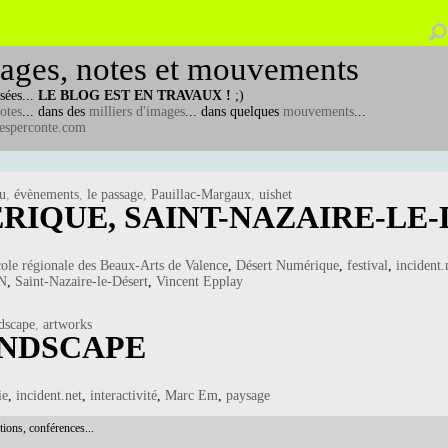
ages, notes et mouvements
sées...
LE BLOG EST EN TRAVAUX !
;)
otes
... dans des
milliers d'images
... dans quelques
mouvements
...
esperconte.com
eu
,
évènements
,
le passage
,
Pauillac-Margaux
,
uishet
RIQUE, SAINT-NAZAIRE-LE
le régionale des Beaux-Arts de Valence
,
Désert Numérique
,
festival
,
incident.
N
,
Saint-Nazaire-le-Désert
,
Vincent Epplay
ndscape
,
artworks
ANDSCAPE
ie
,
incident.net
,
interactivité
,
Marc Em
,
paysage
tions, conférences...