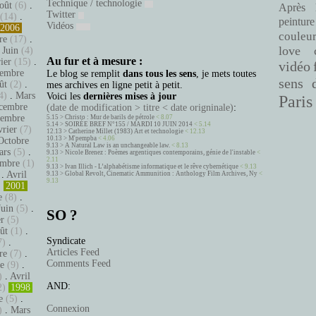
Technique / technologie
oût
(6)
.
Après 
Twitter
(14)
.
peinture
Vidéos
2006
couleu
re
(17)
.
love
.
Juin
(4)
Au fur et à mesure :
ier
(15)
.
vidéo
embre
Le blog se remplit
dans tous les sens
, je mets toutes
sens 
ût
(2)
.
mes archives en ligne petit à petit.
4)
.
Mars
Voici les
dernières mises à jour
Paris
cembre
(date de modification > titre < date origninale)
:
tembre
5.15 >
Christo : Mur de barils de pétrole
< 8.07
5.14 >
SOIRÉE BREF N°155 / MARDI 10 JUIN 2014
< 5.14
vrier
(7)
12.13 >
Catherine Millet (1983) Art et technologie
< 12.13
10.13 >
M'pempba
< 4.06
Octobre
9.13 >
A Natural Law is an unchangeable law.
< 8.13
ars
(5)
.
9.13 >
Nicole Brenez : Poèmes argentiques contemporains, génie de l'instable
<
2.11
mbre
(1)
9.13 >
Ivan Illich - L’alphabétisme informatique et le rêve cybernétique
< 9.13
.
Avril
9.13 >
Global Revolt, Cinematic Ammunition : Anthology Film Archives, Ny
<
9.13
)
2001
e
(8)
.
Juin
(5)
.
SO ?
er
(5)
ût
(1)
.
Syndicate
7)
.
Articles Feed
re
(7)
.
Comments Feed
e
(9)
.
)
.
Avril
AND:
2)
1998
e
(5)
.
Connexion
)
.
Mars