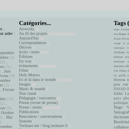
Catégories...
Tags 
r...
Artworks
temps
économi
ut aider :
Au fil des projets
Jean-Philippe 
Aujourd'hui
Jacques Percon
Correspondances
voyage
le pa
Dérives
numériques
cr
écrits / notes
eptembre
Abrahams
la
Éditions
embre
(1)
medium
nou
En vrac
24)
.
technique
u
évènements
bre
(5)
.
rencontre
tél
Films
é
)
.
Juin
Chi Ocsha
Holy Motors
ce qu'ils 
évrier
(9)
Ici et là dans le monde
Herreria
t
embre
Images
pour voir
let
(2)
.
Music & sounds
ENSAD
O
.
Février
Non classé
Eddie La
.
Pédagogie / rencontres
pays
pho
bre
(11)
Presse (revue de presse)
politique
12)
.
Presse / textes
Hugo Ve
vier
(6)
Publications
Satyagra
.
Octobre
Rencontres / conversations
électroni
0)
.
Mai
Seasons
Bordelai
)
.
Technart.net / blog.technart.fr
vembre
collabor