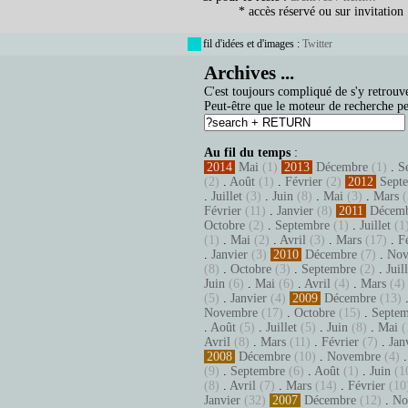
* accès réservé ou sur invitation
fil d'idées et d'images :
Twitter
Archives ...
C'est toujours compliqué de s'y retrouve
Peut-être que le moteur de recherche pe
Au fil du temps
:
2014
Mai
(1)
2013
Décembre
(1)
.
S
(2)
.
Août
(1)
.
Février
(2)
2012
Sept
.
Juillet
(3)
.
Juin
(8)
.
Mai
(3)
.
Mars
(
Février
(11)
.
Janvier
(8)
2011
Décem
Octobre
(2)
.
Septembre
(1)
.
Juillet
(1
(1)
.
Mai
(2)
.
Avril
(3)
.
Mars
(17)
.
F
.
Janvier
(3)
2010
Décembre
(7)
.
Nov
(8)
.
Octobre
(3)
.
Septembre
(2)
.
Juil
Juin
(6)
.
Mai
(6)
.
Avril
(4)
.
Mars
(4)
(5)
.
Janvier
(4)
2009
Décembre
(13)
Novembre
(17)
.
Octobre
(15)
.
Septem
.
Août
(5)
.
Juillet
(5)
.
Juin
(8)
.
Mai
(
Avril
(8)
.
Mars
(11)
.
Février
(7)
.
Jan
2008
Décembre
(10)
.
Novembre
(4)
(9)
.
Septembre
(6)
.
Août
(1)
.
Juin
(1
(8)
.
Avril
(7)
.
Mars
(14)
.
Février
(10
Janvier
(32)
2007
Décembre
(12)
.
No