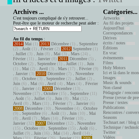
Archives ...
Catégories...
C'est toujours compliqué de s'y retrouver...
Artworks
Peut-être que le moteur de recherche peut aider :
Au fil des projets
Aujourd'hui
Correspondances
Dérives
Au fil du temps
:
écrits / notes
2014
Mai
(1)
2013
Décembre
(1)
.
Septembre
Éditions
(2)
.
Août
(1)
.
Février
(2)
2012
Septembre
(1)
En vrac
.
Juillet
(3)
.
Juin
(8)
.
Mai
(3)
.
Mars
(24)
.
évènements
Février
(11)
.
Janvier
(8)
2011
Décembre
(5)
.
Films
Octobre
(2)
.
Septembre
(1)
.
Juillet
(1)
.
Juin
Holy Motors
(1)
.
Mai
(2)
.
Avril
(3)
.
Mars
(17)
.
Février
(9)
Ici et là dans le mo
.
Janvier
(3)
2010
Décembre
(7)
.
Novembre
Images
(8)
.
Octobre
(3)
.
Septembre
(2)
.
Juillet
(2)
.
Music & sounds
Juin
(6)
.
Mai
(6)
.
Avril
(4)
.
Mars
(4)
.
Février
Non classé
(5)
.
Janvier
(4)
2009
Décembre
(13)
.
Pédagogie / rencont
Novembre
(17)
.
Octobre
(15)
.
Septembre
(11)
Presse (revue de pre
.
Août
(5)
.
Juillet
(5)
.
Juin
(8)
.
Mai
(12)
.
Presse / textes
Avril
(8)
.
Mars
(11)
.
Février
(7)
.
Janvier
(6)
Publications
2008
Décembre
(10)
.
Novembre
(4)
.
Octobre
Rencontres / conver
(9)
.
Septembre
(6)
.
Août
(1)
.
Juin
(10)
.
Mai
Seasons
(8)
.
Avril
(7)
.
Mars
(14)
.
Février
(10)
.
Technart.net / blog.
Janvier
(32)
2007
Décembre
(12)
.
Novembre
Technique / technol
(15)
.
Octobre
(8)
.
Septembre
(15)
.
Août
(6)
.
Twitter
Juillet
(9)
.
Juin
(16)
.
Mai
(14)
.
Avril
(14)
.
Vidéos
Mars
(31)
.
Février
(26)
.
Janvier
(21)
2006