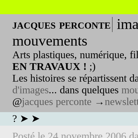
ima
jacques perconte
mouvements
Arts plastiques, numérique, fi
EN TRAVAUX !
;)
Les histoires se répartissent 
d'images
... dans quelques
mou
@
jacques perconte
→
newslet
? ➤ ➤
Posté le
24 novembre 2006
d