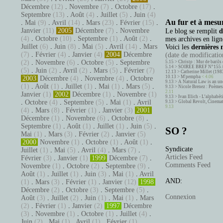
Décembre
(12)
.
Novembre
(7)
.
Octobre
(17)
.
Septembre
(13)
.
Août
(4)
.
Juillet
(5)
.
Juin
(4)
Au fur et à mesur
.
Mai
(9)
.
Avril
(14)
.
Mars
(23)
.
Février
(15)
.
Janvier
(11)
2005
Décembre
(7)
.
Novembre
Le blog se remplit
d
(4)
.
Octobre
(10)
.
Septembre
(1)
.
Août
(2)
.
mes archives en ligne
Juillet
(6)
.
Juin
(8)
.
Mai
(5)
.
Avril
(14)
.
Mars
Voici les
dernières 
(7)
.
Février
(4)
.
Janvier
(4)
2004
Décembre
(date de modification
(2)
.
Novembre
(6)
.
Octobre
(5)
.
Septembre
5.15 >
Christo : Mur de barils 
5.14 >
SOIRÉE BREF N°155 
(5)
.
Juin
(2)
.
Avril
(2)
.
Mars
(5)
.
Février
(7)
12.13 >
Catherine Millet (198
10.13 >
M'pempba
< 4.06
2003
Décembre
(4)
.
Novembre
(4)
.
Octobre
9.13 >
A Natural Law is an un
(1)
.
Août
(1)
.
Juillet
(1)
.
Mai
(1)
.
Mars
(5)
.
9.13 >
Nicole Brenez : Poèmes 
2.11
Janvier
(1)
2002
Décembre
(1)
.
Novembre
(1)
9.13 >
Ivan Illich - L’alphabé
.
Octobre
(4)
.
Septembre
(5)
.
Mai
(1)
.
Avril
9.13 >
Global Revolt, Cinema
9.13
(4)
.
Mars
(8)
.
Février
(1)
.
Janvier
(3)
2001
Décembre
(1)
.
Novembre
(6)
.
Octobre
(8)
.
Septembre
(1)
.
Août
(1)
.
Juillet
(1)
.
Juin
(5)
.
SO ?
Mai
(1)
.
Mars
(3)
.
Février
(2)
.
Janvier
(5)
2000
Novembre
(1)
.
Octobre
(1)
.
Août
(1)
.
Syndicate
Juillet
(1)
.
Mai
(5)
.
Avril
(4)
.
Mars
(7)
.
Articles Feed
Février
(3)
.
Janvier
(1)
1999
Décembre
(7)
.
Comments Feed
Novembre
(1)
.
Octobre
(2)
.
Septembre
(9)
.
Août
(1)
.
Juillet
(1)
.
Juin
(3)
.
Mai
(1)
.
Avril
AND:
(1)
.
Mars
(3)
.
Février
(1)
.
Janvier
(12)
1998
Décembre
(2)
.
Octobre
(3)
.
Septembre
(5)
.
Connexion
Août
(3)
.
Juillet
(2)
.
Juin
(1)
.
Mai
(1)
.
Mars
(2)
.
Février
(1)
.
Janvier
(2)
1997
Décembre
(3)
.
Novembre
(1)
.
Octobre
(1)
.
Juillet
(4)
.
Juin
(2)
.
Mai
(1)
.
Avril
(1)
.
Février
(1)
.