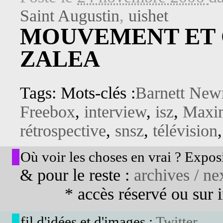
Saint Augustin
,
uishet
MOUVEMENT ET
ZALEA
Tags: Mots-clés :
Barnett Ne
Freebox
,
interview
,
isz
,
Maxi
rétrospective
,
snsz
,
télévision
Où voir les choses en vrai ? Exposi
& pour le reste :
archives / nex
* accès réservé ou sur in
fil d'idées et d'images :
Twitter