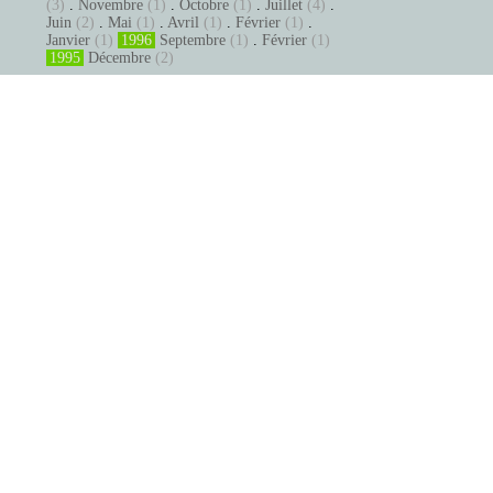
(3)
.
Novembre
(1)
.
Octobre
(1)
.
Juillet
(4)
.
Juin
(2)
.
Mai
(1)
.
Avril
(1)
.
Février
(1)
.
Janvier
(1)
1996
Septembre
(1)
.
Février
(1)
1995
Décembre
(2)