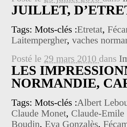
JUILLET, D’ETR
Tags: Mots-clés :
Etretat
,
Féc
Laitempergher
,
vaches norma
Posté le
29 mars 2010
dans
I
LES IMPRESSION
NORMANDIE, CAR
Tags: Mots-clés :
Albert Lebo
Claude Monet
,
Claude-Emile 
Boudin
,
Eva Gonzalès
,
Féca