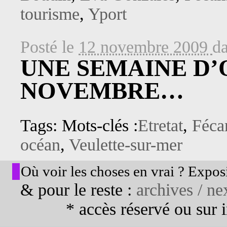
tourisme
,
Yport
Posté le
12 novembre 2009
d
UNE SEMAINE D
NOVEMBRE…
Tags: Mots-clés :
Etretat
,
Féc
océan
,
Veulette-sur-mer
Où voir les choses en vrai ? Exposi
& pour le reste :
archives / nex
* accès réservé ou sur in