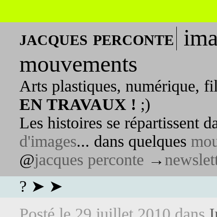
ima
jacques perconte
mouvements
Arts plastiques, numérique, fi
EN TRAVAUX !
;)
Les histoires se répartissent 
d'images
... dans quelques
mou
@
jacques perconte
→
newslet
? ➤ ➤
Posté le
29 juillet 2010
dans
I