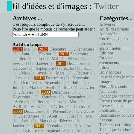
fil d'idées et d'images :
Twitter
Archives ...
Catégories...
C'est toujours compliqué de s'y retrouver...
Artworks
Peut-être que le moteur de recherche peut aider :
Au fil des projets
Aujourd'hui
Correspondances
Dérives
Au fil du temps
:
écrits / notes
2014
Mai
(1)
2013
Décembre
(1)
.
Septembre
Éditions
(2)
.
Août
(1)
.
Février
(2)
2012
Septembre
(1)
En vrac
.
Juillet
(3)
.
Juin
(8)
.
Mai
(3)
.
Mars
(24)
.
évènements
Février
(11)
.
Janvier
(8)
2011
Décembre
(5)
.
Films
Octobre
(2)
.
Septembre
(1)
.
Juillet
(1)
.
Juin
Holy Motors
(1)
.
Mai
(2)
.
Avril
(3)
.
Mars
(17)
.
Février
(9)
Ici et là dans le mo
.
Janvier
(3)
2010
Décembre
(7)
.
Novembre
Images
(8)
.
Octobre
(3)
.
Septembre
(2)
.
Juillet
(2)
.
Music & sounds
Juin
(6)
.
Mai
(6)
.
Avril
(4)
.
Mars
(4)
.
Février
Non classé
(5)
.
Janvier
(4)
2009
Décembre
(13)
.
Pédagogie / rencont
Novembre
(17)
.
Octobre
(15)
.
Septembre
(11)
Presse (revue de pre
.
Août
(5)
.
Juillet
(5)
.
Juin
(8)
.
Mai
(12)
.
Presse / textes
Avril
(8)
.
Mars
(11)
.
Février
(7)
.
Janvier
(6)
Publications
2008
Décembre
(10)
.
Novembre
(4)
.
Octobre
Rencontres / conver
(9)
.
Septembre
(6)
.
Août
(1)
.
Juin
(10)
.
Mai
Seasons
(8)
.
Avril
(7)
.
Mars
(14)
.
Février
(10)
.
Technart.net / blog.
Janvier
(32)
2007
Décembre
(12)
.
Novembre
Technique / technol
(15)
.
Octobre
(8)
.
Septembre
(15)
.
Août
(6)
.