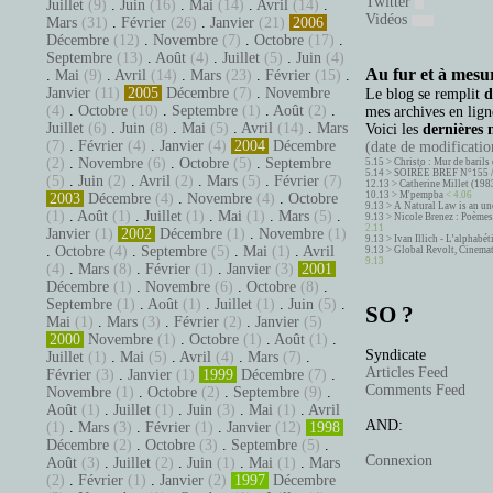
Twitter
Juillet
(9)
.
Juin
(16)
.
Mai
(14)
.
Avril
(14)
.
Vidéos
Mars
(31)
.
Février
(26)
.
Janvier
(21)
2006
Décembre
(12)
.
Novembre
(7)
.
Octobre
(17)
.
Septembre
(13)
.
Août
(4)
.
Juillet
(5)
.
Juin
(4)
Au fur et à mesur
.
Mai
(9)
.
Avril
(14)
.
Mars
(23)
.
Février
(15)
.
Janvier
(11)
2005
Décembre
(7)
.
Novembre
Le blog se remplit
d
(4)
.
Octobre
(10)
.
Septembre
(1)
.
Août
(2)
.
mes archives en ligne
Juillet
(6)
.
Juin
(8)
.
Mai
(5)
.
Avril
(14)
.
Mars
Voici les
dernières 
(7)
.
Février
(4)
.
Janvier
(4)
2004
Décembre
(date de modification
(2)
.
Novembre
(6)
.
Octobre
(5)
.
Septembre
5.15 >
Christo : Mur de barils 
5.14 >
SOIRÉE BREF N°155 
(5)
.
Juin
(2)
.
Avril
(2)
.
Mars
(5)
.
Février
(7)
12.13 >
Catherine Millet (198
10.13 >
M'pempba
< 4.06
2003
Décembre
(4)
.
Novembre
(4)
.
Octobre
9.13 >
A Natural Law is an un
(1)
.
Août
(1)
.
Juillet
(1)
.
Mai
(1)
.
Mars
(5)
.
9.13 >
Nicole Brenez : Poèmes 
2.11
Janvier
(1)
2002
Décembre
(1)
.
Novembre
(1)
9.13 >
Ivan Illich - L’alphabé
.
Octobre
(4)
.
Septembre
(5)
.
Mai
(1)
.
Avril
9.13 >
Global Revolt, Cinema
9.13
(4)
.
Mars
(8)
.
Février
(1)
.
Janvier
(3)
2001
Décembre
(1)
.
Novembre
(6)
.
Octobre
(8)
.
Septembre
(1)
.
Août
(1)
.
Juillet
(1)
.
Juin
(5)
.
SO ?
Mai
(1)
.
Mars
(3)
.
Février
(2)
.
Janvier
(5)
2000
Novembre
(1)
.
Octobre
(1)
.
Août
(1)
.
Syndicate
Juillet
(1)
.
Mai
(5)
.
Avril
(4)
.
Mars
(7)
.
Articles Feed
Février
(3)
.
Janvier
(1)
1999
Décembre
(7)
.
Comments Feed
Novembre
(1)
.
Octobre
(2)
.
Septembre
(9)
.
Août
(1)
.
Juillet
(1)
.
Juin
(3)
.
Mai
(1)
.
Avril
AND:
(1)
.
Mars
(3)
.
Février
(1)
.
Janvier
(12)
1998
Décembre
(2)
.
Octobre
(3)
.
Septembre
(5)
.
Connexion
Août
(3)
.
Juillet
(2)
.
Juin
(1)
.
Mai
(1)
.
Mars
(2)
.
Février
(1)
.
Janvier
(2)
1997
Décembre