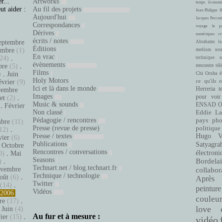
r...
Artworks
temps
économi
ut aider :
Au fil des projets
Jean-Philippe 
Aujourd'hui
Jacques Percon
Correspondances
voyage
le pa
Dérives
numériques
cr
écrits / notes
eptembre
Abrahams
la
Éditions
embre
(1)
medium
nou
En vrac
24)
.
technique
u
évènements
bre
(5)
.
rencontre
tél
Films
é
)
.
Juin
Chi Ocsha
Holy Motors
ce qu'ils 
évrier
(9)
Ici et là dans le monde
Herreria
t
embre
Images
pour voir
let
(2)
.
Music & sounds
ENSAD
O
.
Février
Non classé
Eddie La
.
Pédagogie / rencontres
pays
pho
bre
(11)
Presse (revue de presse)
politique
12)
.
Presse / textes
Hugo Ve
vier
(6)
Publications
Satyagra
.
Octobre
Rencontres / conversations
électroni
0)
.
Mai
Seasons
Bordelai
)
.
Technart.net / blog.technart.fr
vembre
collabor
Technique / technologie
oût
(6)
.
Après 
Twitter
(14)
.
peinture
Vidéos
2006
couleu
re
(17)
.
love
.
Juin
(4)
Au fur et à mesure :
ier
(15)
.
vidéo