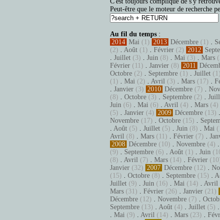
C'est toujours compliqué de s'y retrouve
Peut-être que le moteur de recherche pe
Au fil du temps
:
2014
Mai
(1)
2013
Décembre
(1)
.
S
(2)
.
Août
(1)
.
Février
(2)
2012
Sept
.
Juillet
(3)
.
Juin
(8)
.
Mai
(3)
.
Mars
(
Février
(11)
.
Janvier
(8)
2011
Décem
Octobre
(2)
.
Septembre
(1)
.
Juillet
(1
(1)
.
Mai
(2)
.
Avril
(3)
.
Mars
(17)
.
F
.
Janvier
(3)
2010
Décembre
(7)
.
Nov
(8)
.
Octobre
(3)
.
Septembre
(2)
.
Juil
Juin
(6)
.
Mai
(6)
.
Avril
(4)
.
Mars
(4)
(5)
.
Janvier
(4)
2009
Décembre
(13)
Novembre
(17)
.
Octobre
(15)
.
Septem
.
Août
(5)
.
Juillet
(5)
.
Juin
(8)
.
Mai
(
Avril
(8)
.
Mars
(11)
.
Février
(7)
.
Jan
2008
Décembre
(10)
.
Novembre
(4)
(9)
.
Septembre
(6)
.
Août
(1)
.
Juin
(1
(8)
.
Avril
(7)
.
Mars
(14)
.
Février
(10
Janvier
(32)
2007
Décembre
(12)
.
No
(15)
.
Octobre
(8)
.
Septembre
(15)
.
A
Juillet
(9)
.
Juin
(16)
.
Mai
(14)
.
Avril
Mars
(31)
.
Février
(26)
.
Janvier
(21)
Décembre
(12)
.
Novembre
(7)
.
Octob
Septembre
(13)
.
Août
(4)
.
Juillet
(5)
.
Mai
(9)
.
Avril
(14)
.
Mars
(23)
.
Févr