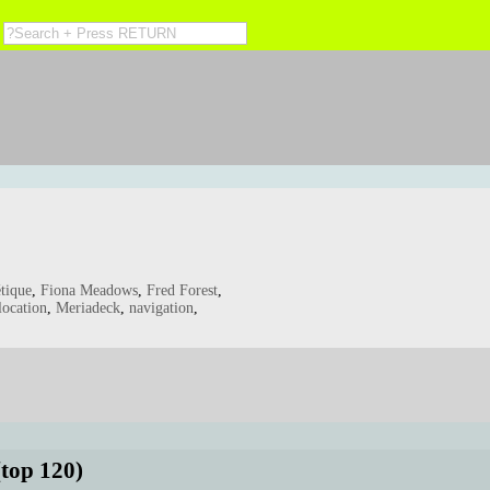
étique
,
Fiona Meadows
,
Fred Forest
,
location
,
Meriadeck
,
navigation
,
(top 120)