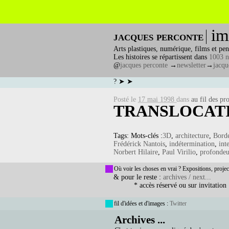
im
jacques perconte
Arts plastiques, numérique, films et pen
Les histoires se répartissent dans
1003 n
@
jacques perconte
→
newsletter
→
jacqu
? ➤ ➤
Posté le
17 mai 1998
dans
au fil des pro
TRANSLOCATI
Tags: Mots-clés :
3D
,
architecture
,
Bord
Frédérick Nantois
,
indétermination
,
int
Norbert Hilaire
,
Paul Virilio
,
profondeu
Où voir les choses en vrai ? Expositions, projec
& pour le reste :
archives / next...
* accès réservé ou sur invitation
fil d'idées et d'images :
Twitter
Archives ...