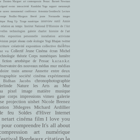
e
Damien Marguet
art contemporain
Pessac
Barnett Newman
Halgand
ewmo
interactivité
Kundalini Yoga
support
metamorph
te
uaoen
monumental
conférence
Artemisia Gentileschi
Lecture
ssage
Pauillac-Margaux
liberté
jaune
Normandie
images
interview
outil
Annie
itique
Hung Up
Tirage numérique
 relation au temps
Institut National D'Histoire de l'Art
velles technologies
galerie charlot
histoire de l'art
ttha
exposition personnelle
installation
activisme
évision
projet
réseau
code
écologie
Yogi Bhajan
twitter
criture
créativité
exposition collective
théÃ¢tre
ont vu
Collectif Jeune Cinéma
écran
Michel
echnologie
théorie
Corps numériques
lumière
fiction
artothèque de Pessac
k.a.r.a.o.k.e.
bservatoire des nouveaux médias
mur
médias
doire
train
amour
Annette entre deux
cinéma expérimental
tographie
société
Bidhan Jacobs
chronophotographie
rlinde
Nature
les Arts au Mur
matière
musique
ha
pixel
image
que
corps
impressions
vimeo
galerie
se
projection
uishet
Nicole Brenez
38degres
Michard Ardillier
ation
le feu
Soldes d'Hiver
Internet
netart
cinéma
film
I love you
pour comprendre
It's all about
r
compression
art numérique
Bordeaux
citation
le
festival