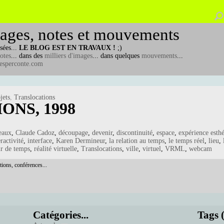
ages, notes et mouvements
sées...
LE BLOG EST EN TRAVAUX !
;)
otes
... dans des
milliers d'images
... dans quelques
mouvements
...
esperconte.com
jets
,
Translocations
ONS, 1998
eaux
,
Claude Cadoz
,
découpage
,
devenir
,
discontinuité
,
espace
,
expérience esth
eractivité
,
interface
,
Karen Dermineur
,
la relation au temps
,
le temps réel
,
lieu
,
r de temps
,
réalité virtuelle
,
Translocations
,
ville
,
virtuel
,
VRML
,
webcam
tions, conférences...
Catégories...
Tags 