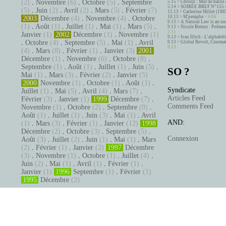
(2)
.
Novembre
(6)
.
Octobre
(5)
.
Septembre
5.15 >
Christo : Mur de barils 
5.14 >
SOIRÉE BREF N°155 
(5)
.
Juin
(2)
.
Avril
(2)
.
Mars
(5)
.
Février
(7)
12.13 >
Catherine Millet (198
10.13 >
M'pempba
< 4.06
2003
Décembre
(4)
.
Novembre
(4)
.
Octobre
9.13 >
A Natural Law is an un
(1)
.
Août
(1)
.
Juillet
(1)
.
Mai
(1)
.
Mars
(5)
.
9.13 >
Nicole Brenez : Poèmes 
2.11
Janvier
(1)
2002
Décembre
(1)
.
Novembre
(1)
9.13 >
Ivan Illich - L’alphabé
.
Octobre
(4)
.
Septembre
(5)
.
Mai
(1)
.
Avril
9.13 >
Global Revolt, Cinema
9.13
(4)
.
Mars
(8)
.
Février
(1)
.
Janvier
(3)
2001
Décembre
(1)
.
Novembre
(6)
.
Octobre
(8)
.
Septembre
(1)
.
Août
(1)
.
Juillet
(1)
.
Juin
(5)
.
SO ?
Mai
(1)
.
Mars
(3)
.
Février
(2)
.
Janvier
(5)
2000
Novembre
(1)
.
Octobre
(1)
.
Août
(1)
.
Syndicate
Juillet
(1)
.
Mai
(5)
.
Avril
(4)
.
Mars
(7)
.
Articles Feed
Février
(3)
.
Janvier
(1)
1999
Décembre
(7)
.
Comments Feed
Novembre
(1)
.
Octobre
(2)
.
Septembre
(9)
.
Août
(1)
.
Juillet
(1)
.
Juin
(3)
.
Mai
(1)
.
Avril
AND:
(1)
.
Mars
(3)
.
Février
(1)
.
Janvier
(12)
1998
Décembre
(2)
.
Octobre
(3)
.
Septembre
(5)
.
Connexion
Août
(3)
.
Juillet
(2)
.
Juin
(1)
.
Mai
(1)
.
Mars
(2)
.
Février
(1)
.
Janvier
(2)
1997
Décembre
(3)
.
Novembre
(1)
.
Octobre
(1)
.
Juillet
(4)
.
Juin
(2)
.
Mai
(1)
.
Avril
(1)
.
Février
(1)
.
Janvier
(1)
1996
Septembre
(1)
.
Février
(1)
1995
Décembre
(2)