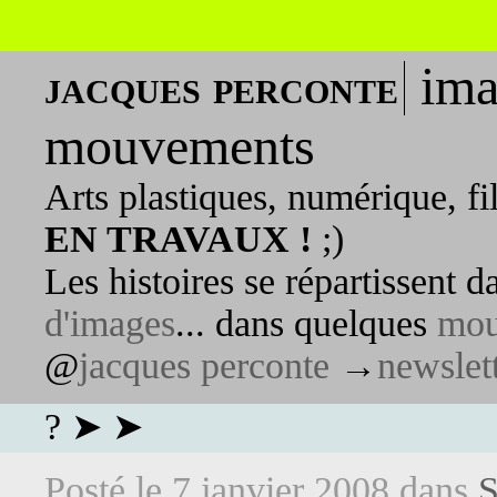
ima
jacques perconte
mouvements
Arts plastiques, numérique, fi
EN TRAVAUX !
;)
Les histoires se répartissent 
d'images
... dans quelques
mou
@
jacques perconte
→
newslet
? ➤ ➤
Posté le
7 janvier 2008
dans
S