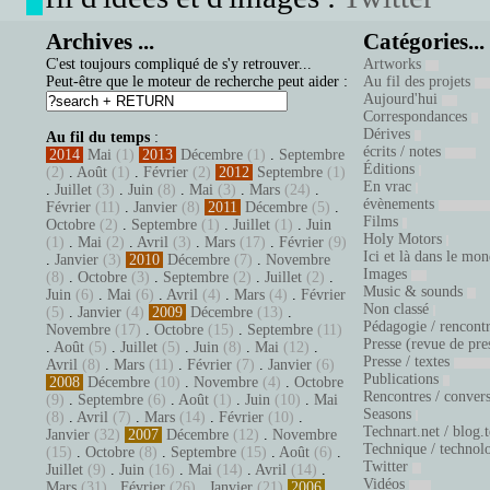
Archives ...
Catégories...
C'est toujours compliqué de s'y retrouver...
Artworks
Peut-être que le moteur de recherche peut aider :
Au fil des projets
Aujourd'hui
Correspondances
Dérives
Au fil du temps
:
écrits / notes
2014
Mai
(1)
2013
Décembre
(1)
.
Septembre
Éditions
(2)
.
Août
(1)
.
Février
(2)
2012
Septembre
(1)
En vrac
.
Juillet
(3)
.
Juin
(8)
.
Mai
(3)
.
Mars
(24)
.
évènements
Février
(11)
.
Janvier
(8)
2011
Décembre
(5)
.
Films
Octobre
(2)
.
Septembre
(1)
.
Juillet
(1)
.
Juin
Holy Motors
(1)
.
Mai
(2)
.
Avril
(3)
.
Mars
(17)
.
Février
(9)
Ici et là dans le mo
.
Janvier
(3)
2010
Décembre
(7)
.
Novembre
Images
(8)
.
Octobre
(3)
.
Septembre
(2)
.
Juillet
(2)
.
Music & sounds
Juin
(6)
.
Mai
(6)
.
Avril
(4)
.
Mars
(4)
.
Février
Non classé
(5)
.
Janvier
(4)
2009
Décembre
(13)
.
Pédagogie / rencont
Novembre
(17)
.
Octobre
(15)
.
Septembre
(11)
Presse (revue de pre
.
Août
(5)
.
Juillet
(5)
.
Juin
(8)
.
Mai
(12)
.
Presse / textes
Avril
(8)
.
Mars
(11)
.
Février
(7)
.
Janvier
(6)
Publications
2008
Décembre
(10)
.
Novembre
(4)
.
Octobre
Rencontres / conver
(9)
.
Septembre
(6)
.
Août
(1)
.
Juin
(10)
.
Mai
Seasons
(8)
.
Avril
(7)
.
Mars
(14)
.
Février
(10)
.
Technart.net / blog.
Janvier
(32)
2007
Décembre
(12)
.
Novembre
Technique / technol
(15)
.
Octobre
(8)
.
Septembre
(15)
.
Août
(6)
.
Twitter
Juillet
(9)
.
Juin
(16)
.
Mai
(14)
.
Avril
(14)
.
Vidéos
Mars
(31)
.
Février
(26)
.
Janvier
(21)
2006