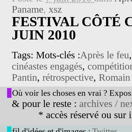
Paname
,
xsz
FESTIVAL CÔTÉ C
JUIN 2010
Tags: Mots-clés :
Après le feu
cinéastes engagés
,
compétitio
Pantin
,
rétrospective
,
Romain
Où voir les choses en vrai ? Exposi
& pour le reste :
archives / nex
* accès réservé ou sur in
fil d'idées et d'images :
Twitter