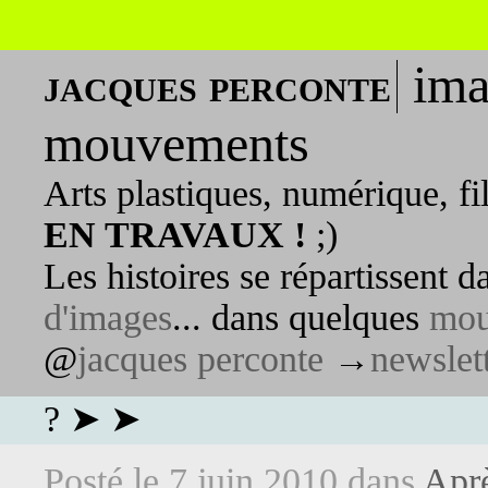
ima
jacques perconte
mouvements
Arts plastiques, numérique, fi
EN TRAVAUX !
;)
Les histoires se répartissent 
d'images
... dans quelques
mou
@
jacques perconte
→
newslet
? ➤ ➤
Posté le
7 juin 2010
dans
Aprè