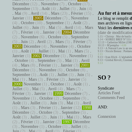
Décembre
(12)
.
Novembre
(7)
.
Octobre
(17)
.
Septembre
(13)
.
Août
(4)
.
Juillet
(5)
.
Juin
(4)
Au fur et à mesur
.
Mai
(9)
.
Avril
(14)
.
Mars
(23)
.
Février
(15)
.
Janvier
(11)
2005
Décembre
(7)
.
Novembre
Le blog se remplit
d
(4)
.
Octobre
(10)
.
Septembre
(1)
.
Août
(2)
.
mes archives en ligne
Juillet
(6)
.
Juin
(8)
.
Mai
(5)
.
Avril
(14)
.
Mars
Voici les
dernières 
(7)
.
Février
(4)
.
Janvier
(4)
2004
Décembre
(date de modification
(2)
.
Novembre
(6)
.
Octobre
(5)
.
Septembre
5.15 >
Christo : Mur de barils 
5.14 >
SOIRÉE BREF N°155 
(5)
.
Juin
(2)
.
Avril
(2)
.
Mars
(5)
.
Février
(7)
12.13 >
Catherine Millet (198
10.13 >
M'pempba
< 4.06
2003
Décembre
(4)
.
Novembre
(4)
.
Octobre
9.13 >
A Natural Law is an un
(1)
.
Août
(1)
.
Juillet
(1)
.
Mai
(1)
.
Mars
(5)
.
9.13 >
Nicole Brenez : Poèmes 
2.11
Janvier
(1)
2002
Décembre
(1)
.
Novembre
(1)
9.13 >
Ivan Illich - L’alphabé
.
Octobre
(4)
.
Septembre
(5)
.
Mai
(1)
.
Avril
9.13 >
Global Revolt, Cinema
9.13
(4)
.
Mars
(8)
.
Février
(1)
.
Janvier
(3)
2001
Décembre
(1)
.
Novembre
(6)
.
Octobre
(8)
.
Septembre
(1)
.
Août
(1)
.
Juillet
(1)
.
Juin
(5)
.
SO ?
Mai
(1)
.
Mars
(3)
.
Février
(2)
.
Janvier
(5)
2000
Novembre
(1)
.
Octobre
(1)
.
Août
(1)
.
Syndicate
Juillet
(1)
.
Mai
(5)
.
Avril
(4)
.
Mars
(7)
.
Articles Feed
Février
(3)
.
Janvier
(1)
1999
Décembre
(7)
.
Comments Feed
Novembre
(1)
.
Octobre
(2)
.
Septembre
(9)
.
Août
(1)
.
Juillet
(1)
.
Juin
(3)
.
Mai
(1)
.
Avril
AND:
(1)
.
Mars
(3)
.
Février
(1)
.
Janvier
(12)
1998
Décembre
(2)
.
Octobre
(3)
.
Septembre
(5)
.
Connexion
Août
(3)
.
Juillet
(2)
.
Juin
(1)
.
Mai
(1)
.
Mars
(2)
.
Février
(1)
.
Janvier
(2)
1997
Décembre
(3)
.
Novembre
(1)
.
Octobre
(1)
.
Juillet
(4)
.
Juin
(2)
.
Mai
(1)
.
Avril
(1)
.
Février
(1)
.